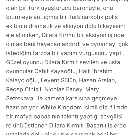
olan bir Türk uyuşturucu baronuyla, onu
bitirmeye ant içmiş bir Türk narkotik polis
ekibinin dramatik ve aksiyon dolu hikayesini
ele alınırken, Dilara Kırmıt bir aksiyon işinde
olmak beni heyecanlandırdı ve oynamayı çok
istediğim tarzda bir yapım vurgusunu yaptı.
Güzel oyuncu Dilara Kırmıt sevilen ve usta
oyuncular Cahit Kayaoğlu, Halil İbrahim
Kalaycıoğlu, Levent Sülün, Hasan Arslan,
Recep Cinisli, Nicolas Facey, Mary
Setrekova ile kamera karşısına geçmeye
hazırlanıyor. White Kingdom isimli dizi filmde
bir mafya babasının takıntı yaptığı sevgilisi
rolünü üstlenen Dilara Kırmıt “Başarılı işlerde
ustalarla dolu bir ekiple çalışmak beni her