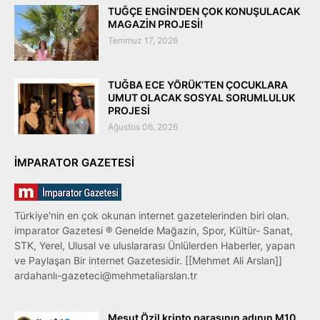
TUĞÇE ENGİN'DEN ÇOK KONUŞULACAK
MAGAZİN PROJESİ!
Temmuz 17, 2026
TUĞBA ECE YÖRÜK’TEN ÇOCUKLARA
UMUT OLACAK SOSYAL SORUMLULUK
PROJESİ
Ağustos 06, 2026
IMPARATOR GAZETESI
Türkiye'nin en çok okunan internet gazetelerinden biri olan.
imparator Gazetesi ® Genelde Mağazin, Spor, Kültür- Sanat,
STK, Yerel, Ulusal ve uluslararası Ünlülerden Haberler, yapan
ve Paylaşan Bir internet Gazetesidir. [[Mehmet Ali Arslan]]
ardahanlı-gazeteci@mehmetaliarslan.tr
Mesut Özil kripto parasının adının M10