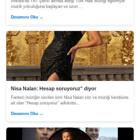
Ankara’da TRT çatısı altında aldığı Türk Halk Müziği eğitimiyle
müzik yolculuğuna başlayan ve uzun ...
Devamını Oku →
Nisa Nalan: Hesap soruyoruz" diyor
Fantezi müziğin sevilen ismi Nisa Nalan söz ve müziği kendisine
ait olan "Hesap soruyoruz" adlı&nbs...
Devamını Oku →