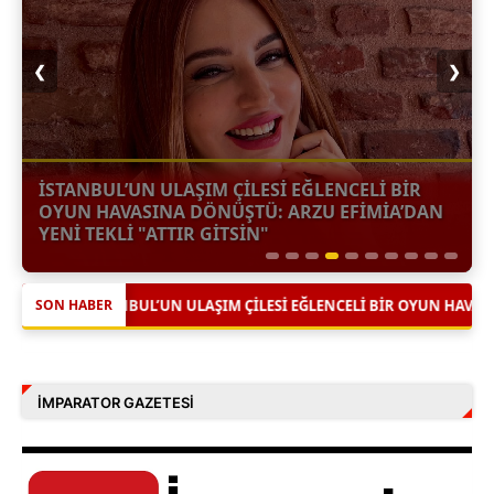
❮
❯
İSTANBUL’UN ULAŞIM ÇILESI EĞLENCELI BIR
OYUN HAVASINA DÖNÜŞTÜ: ARZU EFIMIA’DAN
YENI TEKLI "ATTIR GITSIN"
M ÇILESI EĞLENCELI BIR OYUN HAVASINA DÖNÜŞTÜ: ARZU EFIMIA’DAN 
SON HABER
İMPARATOR GAZETESI