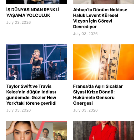
İŞ DÜNYASINDAN RENKLİ
Ahbap’ta Dönüm Noktası:
YAŞAMA YOLCULUK
Haluk Levent Küresel
Vizyon İçin Görevi
July 03, 2026
Devrediyor
July 03, 2026
Taylor Swift ve Travis
Fransa’da Aşırı Sıcaklar
Kelce'nin düğün iddiası
Siyasi Krize Döndü:
gündemde: Gözler New
Hükümete Gensoru
York'taki törene çevrildi
Önergesi
July 03, 2026
July 03, 2026