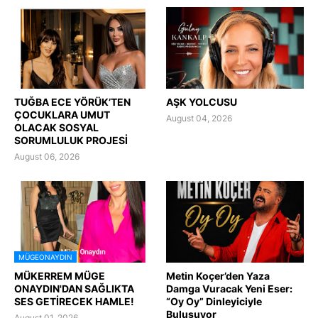
TUĞBA ECE YÖRÜK’TEN
AŞK YOLCUSU
ÇOCUKLARA UMUT
August 04, 2026
OLACAK SOSYAL
SORUMLULUK PROJESİ
August 06, 2026
MÜGEONAYDIN
MÜKERREM MÜGE
Metin Koçer’den Yaza
ONAYDIN'DAN SAĞLIKTA
Damga Vuracak Yeni Eser:
SES GETİRECEK HAMLE!
“Oy Oy” Dinleyiciyle
Buluşuyor
August 01, 2026