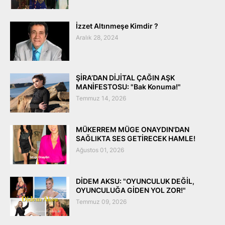
İzzet Altınmeşe Kimdir ?
Aralık 28, 2024
ŞİRA’DAN DİJİTAL ÇAĞIN AŞK
MANİFESTOSU: "Bak Konuma!"
Temmuz 14, 2026
MÜKERREM MÜGE ONAYDIN'DAN
SAĞLIKTA SES GETİRECEK HAMLE!
Ağustos 01, 2026
DİDEM AKSU: "OYUNCULUK DEĞİL,
OYUNCULUĞA GİDEN YOL ZOR!"
Temmuz 09, 2026