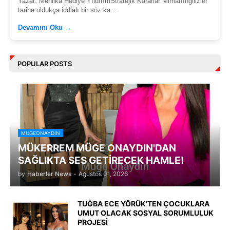
Yazar: Mehlika Hediye YıldırımStratejik Kararlar Mimarıİngilizler
tarihe oldukça iddialı bir söz ka...
Devamını Oku →
POPULAR POSTS
MÜGEONAYDIN
MÜKERREM MÜGE ONAYDIN'DAN
SAĞLIKTA SES GETİRECEK HAMLE!
by
Haberler News
-
Ağustos 01, 2026
TUĞBA ECE YÖRÜK’TEN ÇOCUKLARA
UMUT OLACAK SOSYAL SORUMLULUK
PROJESİ