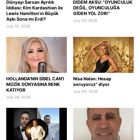
Dünyayı Sarsan Ayrılık
DİDEM AKSU: "OYUNCULUK
İddiası: Kim Kardashian ile
DEĞİL, OYUNCULUĞA
Lewis Hamilton’ın Büyük
GİDEN YOL ZOR!"
Aşkı Sona mı Erdi?
July 09, 2026
July 10, 2026
HOLLANDA’NIN SİBEL CAN’I
Nisa Nalan: Hesap
MÜZİK DÜNYASINA RENK
soruyoruz" diyor
KATIYOR
July 04, 2026
July 06, 2026