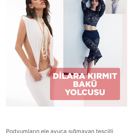
Podyumların ele avuca sığmayan tescilli