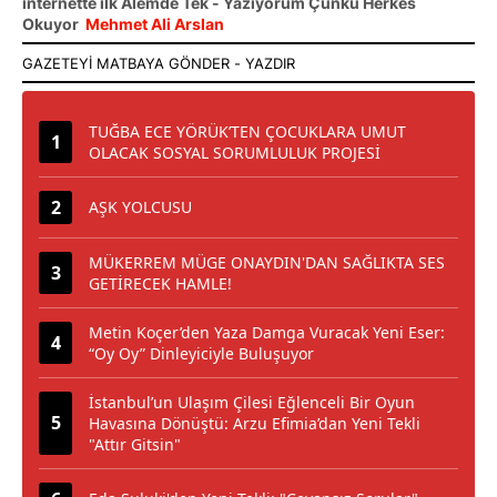
internette ilk Alemde Tek - Yazıyorum Çünkü Herkes
Okuyor
Mehmet Ali Arslan
TUĞBA ECE YÖRÜK’TEN ÇOCUKLARA UMUT
OLACAK SOSYAL SORUMLULUK PROJESİ
AŞK YOLCUSU
MÜKERREM MÜGE ONAYDIN'DAN SAĞLIKTA SES
GETİRECEK HAMLE!
Metin Koçer’den Yaza Damga Vuracak Yeni Eser:
“Oy Oy” Dinleyiciyle Buluşuyor
İstanbul’un Ulaşım Çilesi Eğlenceli Bir Oyun
Havasına Dönüştü: Arzu Efimia’dan Yeni Tekli
"Attır Gitsin"