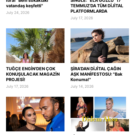
itiraf "Beni sokaktaki
SINGLE: “ELA GÖZLÜ” 17
vatandaş keşfetti"
TEMMUZ’DA TÜM DİJİTAL
PLATFORMLARDA
July 24, 2026
July 17, 2026
TUĞÇE ENGİN'DEN ÇOK
ŞİRA’DAN DİJİTAL ÇAĞIN
KONUŞULACAK MAGAZİN
AŞK MANİFESTOSU: "Bak
PROJESİ!
Konuma!"
July 17, 2026
July 14, 2026