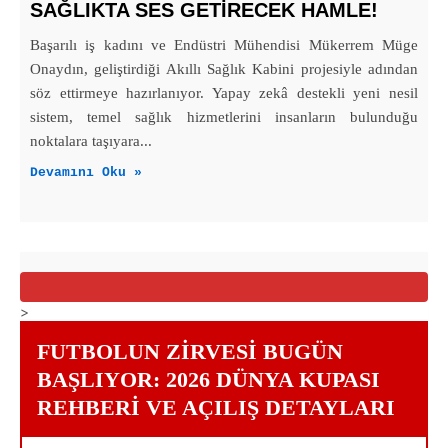
SAĞLIKTA SES GETİRECEK HAMLE!
Başarılı iş kadını ve Endüstri Mühendisi Mükerrem Müge
Onaydın, geliştirdiği Akıllı Sağlık Kabini projesiyle adından
söz ettirmeye hazırlanıyor. Yapay zekâ destekli yeni nesil
sistem, temel sağlık hizmetlerini insanların bulunduğu
noktalara taşıyara...
Devamını Oku »
>
FUTBOLUN ZIRVESI BUGÜN
BAŞLIYOR: 2026 DÜNYA KUPASI
REHBERI VE AÇILIŞ DETAYLARI