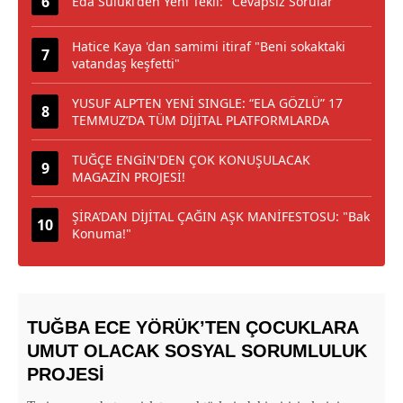
Eda Suluki'den Yeni Tekli: "Cevapsız Sorular"
Hatice Kaya 'dan samimi itiraf "Beni sokaktaki
vatandaş keşfetti"
YUSUF ALP’TEN YENİ SINGLE: “ELA GÖZLÜ” 17
TEMMUZ’DA TÜM DİJİTAL PLATFORMLARDA
TUĞÇE ENGİN'DEN ÇOK KONUŞULACAK
MAGAZİN PROJESİ!
ŞİRA’DAN DİJİTAL ÇAĞIN AŞK MANİFESTOSU: "Bak
Konuma!"
TUĞBA ECE YÖRÜK’TEN ÇOCUKLARA
UMUT OLACAK SOSYAL SORUMLULUK
PROJESİ