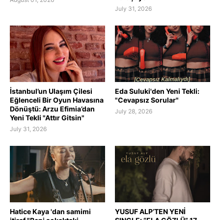
July 31, 2026
İstanbul’un Ulaşım Çilesi
Eda Suluki'den Yeni Tekli:
Eğlenceli Bir Oyun Havasına
"Cevapsız Sorular"
Dönüştü: Arzu Efimia’dan
July 28, 2026
Yeni Tekli "Attır Gitsin"
July 31, 2026
Hatice Kaya 'dan samimi
YUSUF ALP’TEN YENİ