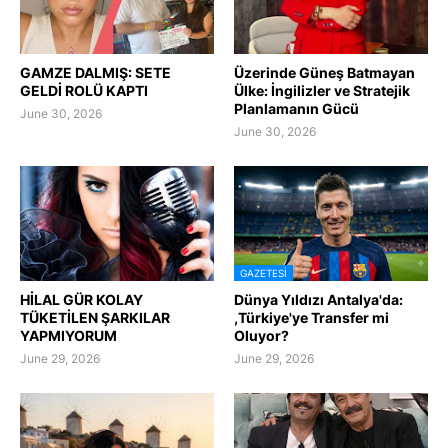
GAMZE DALMIŞ: SETE
Üzerinde Güneş Batmayan
GELDİ ROLÜ KAPTI
Ülke: İngilizler ve Stratejik
Planlamanın Gücü
June 30, 2026
June 30, 2026
GAZETESI
HİLAL GÜR KOLAY
Dünya Yıldızı Antalya'da:
TÜKETİLEN ŞARKILAR
,Türkiye'ye Transfer mi
YAPMIYORUM
Oluyor?
June 29, 2026
June 29, 2026