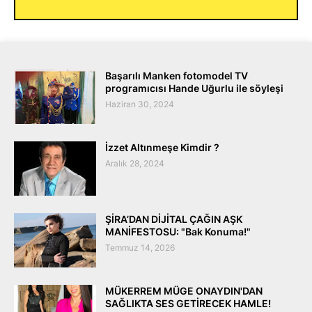
Başarılı Manken fotomodel TV
programıcısı Hande Uğurlu ile söyleşi
Haziran 30, 2024
İzzet Altınmeşe Kimdir ?
Aralık 28, 2024
ŞİRA’DAN DİJİTAL ÇAĞIN AŞK
MANİFESTOSU: "Bak Konuma!"
Temmuz 14, 2026
MÜKERREM MÜGE ONAYDIN'DAN
SAĞLIKTA SES GETİRECEK HAMLE!