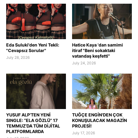
Eda Suluki'den Yeni Tekli:
Hatice Kaya 'dan samimi
"Cevapsız Sorular"
itiraf "Beni sokaktaki
vatandaş keşfetti"
July 28, 2026
July 24, 2026
YUSUF ALP’TEN YENİ
TUĞÇE ENGİN'DEN ÇOK
SINGLE: “ELA GÖZLÜ” 17
KONUŞULACAK MAGAZİN
TEMMUZ’DA TÜM DİJİTAL
PROJESİ!
PLATFORMLARDA
July 17, 2026