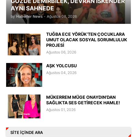
GÖZDE DEMİRBİLEK, DEVRAN İSKENDER
AYNI SAHNEDE
by
Haberler News
-
Ağustos 08, 2026
TUĞBA ECE YÖRÜK’TEN ÇOCUKLARA
UMUT OLACAK SOSYAL SORUMLULUK
PROJESİ
Ağustos 06, 2026
AŞK YOLCUSU
Ağustos 04, 2026
MÜKERREM MÜGE ONAYDIN'DAN
SAĞLIKTA SES GETİRECEK HAMLE!
Ağustos 01, 2026
SITE IÇINDE ARA