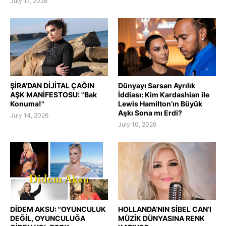
July 17, 2026
ŞİRA’DAN DİJİTAL ÇAĞIN
Dünyayı Sarsan Ayrılık
AŞK MANİFESTOSU: "Bak
İddiası: Kim Kardashian ile
Konuma!"
Lewis Hamilton’ın Büyük
Aşkı Sona mı Erdi?
July 14, 2026
July 10, 2026
DİDEM AKSU: "OYUNCULUK
HOLLANDA’NIN SİBEL CAN’I
DEĞİL, OYUNCULUĞA
MÜZİK DÜNYASINA RENK