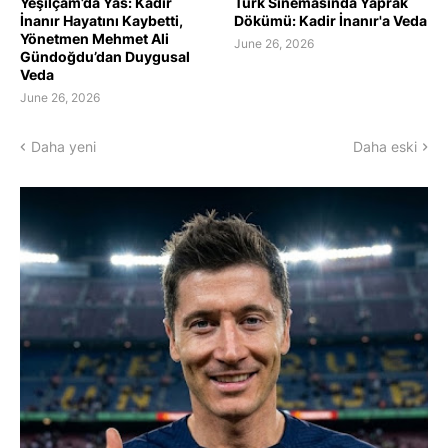
Yeşilçam’da Yas: Kadir
Türk Sinemasında Yaprak
İnanır Hayatını Kaybetti,
Dökümü: Kadir İnanır'a Veda
Yönetmen Mehmet Ali
June 26, 2026
Gündoğdu’dan Duygusal
Veda
June 26, 2026
Daha yeni
Daha eski