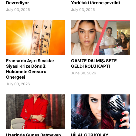
Devrediyor
York'taki törene çevrildi
July 03, 2026
July 03, 2026
Fransa’da Aşırı Sıcaklar
GAMZE DALMIŞ: SETE
Siyasi Krize Döndü:
GELDİ ROLÜ KAPTI
Hükümete Gensoru
June 30, 2026
Önergesi
July 03, 2026
Üzerinde Güneş Batmayan
HİLAL GÜR KOLAY