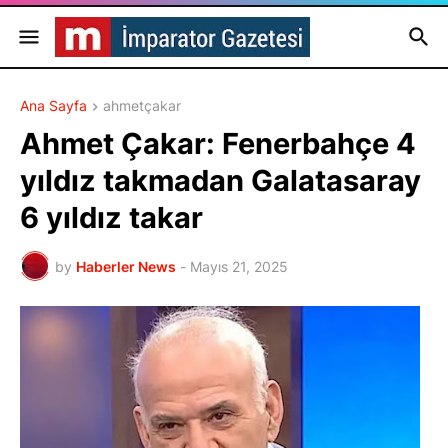
Ana Sayfa
ahmetçakar
Ahmet Çakar: Fenerbahçe 4
yıldız takmadan Galatasaray
6 yıldız takar
by
Haberler News
-
Mayıs 21, 2025