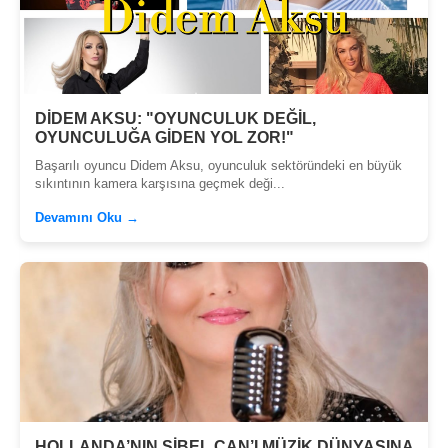
DİDEM AKSU: "OYUNCULUK DEĞİL,
OYUNCULUĞA GİDEN YOL ZOR!"
Başarılı oyuncu Didem Aksu, oyunculuk sektöründeki en büyük
sıkıntının kamera karşısına geçmek deği...
Devamını Oku →
HOLLANDA’NIN SİBEL CAN’I MÜZİK DÜNYASINA