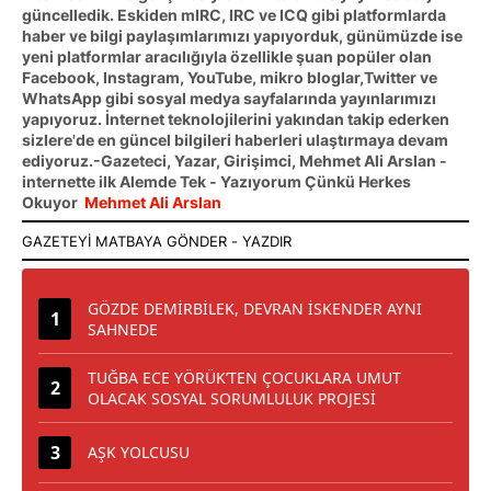
güncelledik. Eskiden mIRC, IRC ve ICQ gibi platformlarda
haber ve bilgi paylaşımlarımızı yapıyorduk, günümüzde ise
yeni platformlar aracılığıyla özellikle şuan popüler olan
Facebook, Instagram, YouTube, mikro bloglar,Twitter ve
WhatsApp gibi sosyal medya sayfalarında yayınlarımızı
yapıyoruz. İnternet teknolojilerini yakından takip ederken
sizlere'de en güncel bilgileri haberleri ulaştırmaya devam
ediyoruz.-Gazeteci, Yazar, Girişimci, Mehmet Ali Arslan -
internette ilk Alemde Tek - Yazıyorum Çünkü Herkes
Okuyor
Mehmet Ali Arslan
GÖZDE DEMİRBİLEK, DEVRAN İSKENDER AYNI
SAHNEDE
TUĞBA ECE YÖRÜK’TEN ÇOCUKLARA UMUT
OLACAK SOSYAL SORUMLULUK PROJESİ
AŞK YOLCUSU