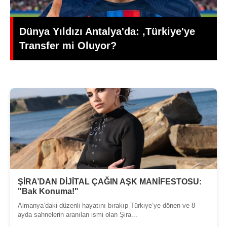
Edebiyat ve Psikoloji Dünyasının
Üretken İsmi: Büşra Öztürk
ŞİRA’DAN DİJİTAL ÇAĞIN AŞK MANİFESTOSU:
"Bak Konuma!"
Almanya’daki düzenli hayatını bırakıp Türkiye’ye dönen ve 8
ayda sahnelerin aranılan ismi olan Şira...