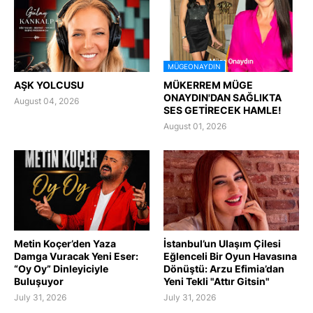
MÜGEONAYDIN
AŞK YOLCUSU
MÜKERREM MÜGE
ONAYDIN'DAN SAĞLIKTA
August 04, 2026
SES GETİRECEK HAMLE!
August 01, 2026
Metin Koçer’den Yaza
İstanbul’un Ulaşım Çilesi
Damga Vuracak Yeni Eser:
Eğlenceli Bir Oyun Havasına
“Oy Oy” Dinleyiciyle
Dönüştü: Arzu Efimia’dan
Buluşuyor
Yeni Tekli "Attır Gitsin"
July 31, 2026
July 31, 2026