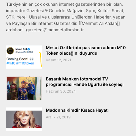
Türkiye'nin en çok okunan internet gazetelerinden biri olan.
imparator Gazetesi ® Genelde Mağazin, Spor, Kültür- Sanat,
STK, Yerel, Ulusal ve uluslararası Ünlülerden Haberler, yapan
ve Paylaşan Bir internet Gazetesidir. [[Mehmet Ali Arslan]]
ardahanlı-gazeteci@mehmetaliarslan.tr
Mesut Özil kripto parasının adının M10
Token olacağını duyurdu
Kasım 12, 2021
Başarılı Manken fotomodel TV
programıcısı Hande Uğurlu ile söyleşi
Haziran 30, 2024
Madonna Kimdir Kısaca Hayatı
Aralık 21, 2019