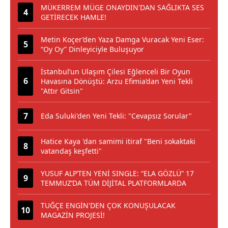
MÜKERREM MÜGE ONAYDIN'DAN SAĞLIKTA SES
GETİRECEK HAMLE!
Metin Koçer’den Yaza Damga Vuracak Yeni Eser:
“Oy Oy” Dinleyiciyle Buluşuyor
İstanbul’un Ulaşım Çilesi Eğlenceli Bir Oyun
Havasına Dönüştü: Arzu Efimia’dan Yeni Tekli
"Attır Gitsin"
Eda Suluki'den Yeni Tekli: "Cevapsız Sorular"
Hatice Kaya 'dan samimi itiraf "Beni sokaktaki
vatandaş keşfetti"
YUSUF ALP’TEN YENİ SINGLE: “ELA GÖZLÜ” 17
TEMMUZ’DA TÜM DİJİTAL PLATFORMLARDA
TUĞÇE ENGİN'DEN ÇOK KONUŞULACAK
MAGAZİN PROJESİ!