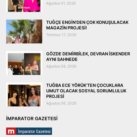
Ağustos 01, 2026
TUĞÇE ENGİN'DEN ÇOK KONUŞULACAK
MAGAZİN PROJESİ!
Temmuz 17, 2026
GÖZDE DEMİRBİLEK, DEVRAN İSKENDER
AYNI SAHNEDE
Ağustos 08, 2026
TUĞBA ECE YÖRÜK’TEN ÇOCUKLARA
UMUT OLACAK SOSYAL SORUMLULUK
PROJESİ
Ağustos 06, 2026
IMPARATOR GAZETESI