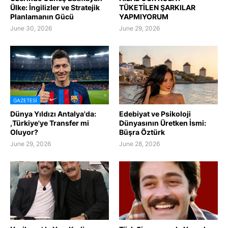
Ülke: İngilizler ve Stratejik
TÜKETİLEN ŞARKILAR
Planlamanın Gücü
YAPMIYORUM
June 30, 2026
June 29, 2026
GAZETESI
Dünya Yıldızı Antalya'da:
Edebiyat ve Psikoloji
,Türkiye'ye Transfer mi
Dünyasının Üretken İsmi:
Oluyor?
Büşra Öztürk
June 29, 2026
June 28, 2026