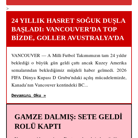
>
24 YILLIK HASRET SOĞUK DUŞLA
BAŞLADI: VANCOUVER’DA TOP
BIZDE, GOLLER AVUSTRALYA’DA
VANCOUVER — A Milli Futbol Takımımızın tam 24 yıldır
beklediği o büyük gün geldi çattı ancak Kuzey Amerika
semalarından beklediğimiz müjdeli haber gelmedi. 2026
FIFA Dünya Kupası D Grubu'ndaki açılış mücadelemizde,
Kanada’nın Vancouver kentindeki BC...
Devamını Oku »
GAMZE DALMIŞ: SETE GELDİ
ROLÜ KAPTI