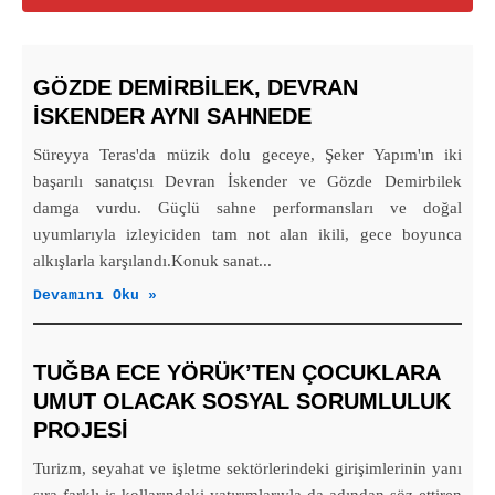
GÖZDE DEMİRBİLEK, DEVRAN
İSKENDER AYNI SAHNEDE
Süreyya Teras'da müzik dolu geceye, Şeker Yapım'ın iki
başarılı sanatçısı Devran İskender ve Gözde Demirbilek
damga vurdu. Güçlü sahne performansları ve doğal
uyumlarıyla izleyiciden tam not alan ikili, gece boyunca
alkışlarla karşılandı.Konuk sanat...
Devamını Oku »
TUĞBA ECE YÖRÜK’TEN ÇOCUKLARA
UMUT OLACAK SOSYAL SORUMLULUK
PROJESİ
Turizm, seyahat ve işletme sektörlerindeki girişimlerinin yanı
sıra farklı iş kollarındaki yatırımlarıyla da adından söz ettiren