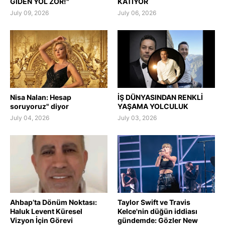
GİDEN YOL ZOR!"
KATIYOR
July 09, 2026
July 06, 2026
Nisa Nalan: Hesap
İŞ DÜNYASINDAN RENKLİ
soruyoruz" diyor
YAŞAMA YOLCULUK
July 04, 2026
July 03, 2026
Ahbap’ta Dönüm Noktası:
Taylor Swift ve Travis
Haluk Levent Küresel
Kelce'nin düğün iddiası
Vizyon İçin Görevi
gündemde: Gözler New