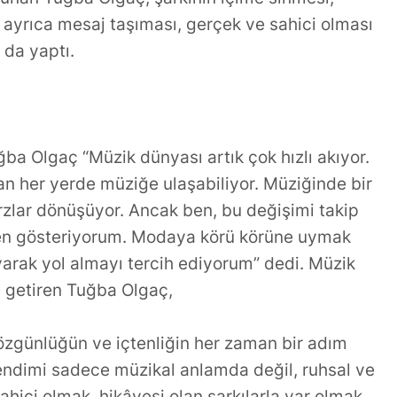
yrıca mesaj taşıması, gerçek ve sahici olması
da yaptı.
ğba Olgaç “Müzik dünyası artık çok hızlı akıyor.
an her yerde müziğe ulaşabiliyor. Müziğinde bir
arzlar dönüşüyor. Ancak ben, bu değişimi takip
 gösteriyorum. Modaya körü körüne uymak
arak yol almayı tercih ediyorum” dedi. Müzik
le getiren Tuğba Olgaç,
zgünlüğün ve içtenliğin her zaman bir adım
dimi sadece müzikal anlamda değil, ruhsal ve
hici olmak, hikâyesi olan şarkılarla var olmak