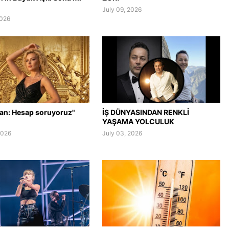
July 09, 2026
2026
lan: Hesap soruyoruz"
İŞ DÜNYASINDAN RENKLİ
YAŞAMA YOLCULUK
2026
July 03, 2026