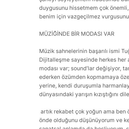
duygusunu hissetmem çok önemli, a
benim için vazgeçilmez vurgusunu 
MÜZİĞİNDE BİR MODASI VAR
Müzik sahnelerinin başarılı ismi Tu
Dijitalleşme sayesinde herkes her 
modası var; sound’lar değişiyor, t
ederken özümden kopmamaya özen
yerine, kendi duruşumla harmanlay
dünyasındaki yarışın kızıştığını di
artık rekabet çok yoğun ama ben ö
önde olduğunu düşünüyorum ve ken
sanatsal anlamda da besliyorum, sa