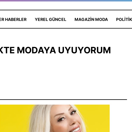
ER HABERLER
YEREL GÜNCEL
MAGAZIN MODA
POLITI
İKTE MODAYA UYUYORUM
Yıldızı Antalya'da:
Edebiyat ve Psikoloji