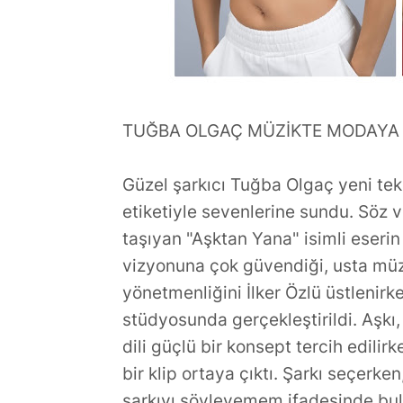
TUĞBA OLGAÇ MÜZİKTE MODAYA 
Güzel şarkıcı Tuğba Olgaç yeni tekl
etiketiyle sevenlerine sundu. Söz v
taşıyan "Aşktan Yana" isimli eseri
vizyonuna çok güvendiği, usta müz
yönetmenliğini İlker Özlü üstlenirk
stüdyosunda gerçekleştirildi. Aşkı,
dili güçlü bir konsept tercih edilirk
bir klip ortaya çıktı. Şarkı seçerk
şarkıyı söyleyemem ifadesinde bul