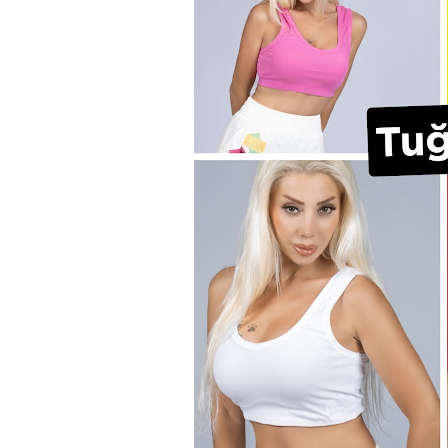
TÜKETİLEN ŞARKILAR
,Türki
YAPMIYORUM
Oluyo