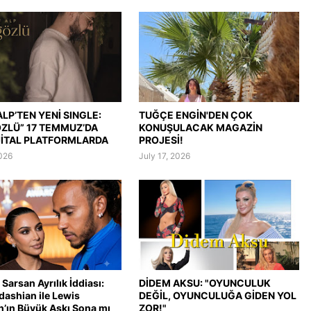
LP’TEN YENİ SINGLE:
TUĞÇE ENGİN'DEN ÇOK
ÖZLÜ” 17 TEMMUZ’DA
KONUŞULACAK MAGAZİN
JİTAL PLATFORMLARDA
PROJESİ!
2026
July 17, 2026
Sarsan Ayrılık İddiası:
DİDEM AKSU: "OYUNCULUK
dashian ile Lewis
DEĞİL, OYUNCULUĞA GİDEN YOL
n’ın Büyük Aşkı Sona mı
ZOR!"