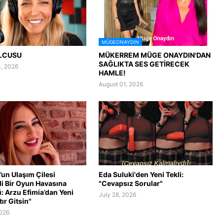
MÜGEONAYDIN
LCUSU
MÜKERREM MÜGE ONAYDIN'DAN
SAĞLIKTA SES GETİRECEK
, 2026
HAMLE!
August 01, 2026
’un Ulaşım Çilesi
Eda Suluki'den Yeni Tekli:
li Bir Oyun Havasına
"Cevapsız Sorular"
: Arzu Efimia’dan Yeni
July 28, 2026
tır Gitsin"
2026