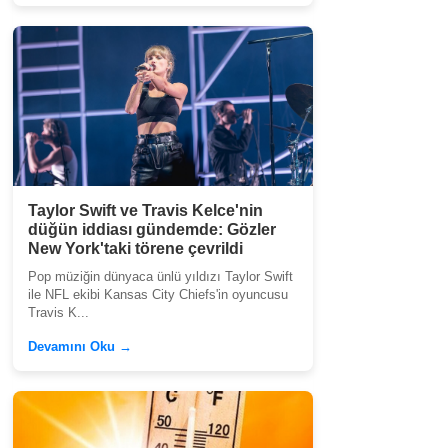
Taylor Swift ve Travis Kelce'nin
düğün iddiası gündemde: Gözler
New York'taki törene çevrildi
Pop müziğin dünyaca ünlü yıldızı Taylor Swift
ile NFL ekibi Kansas City Chiefs'in oyuncusu
Travis K...
Devamını Oku →