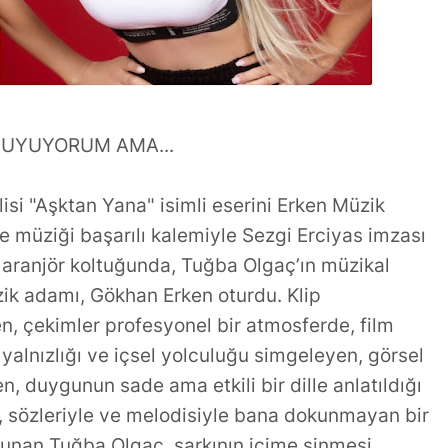
UYUYORUM AMA...
isi "Aşktan Yana" isimli eserini Erken Müzik
e müziği başarılı kalemiyle Sezgi Erciyas imzası
n aranjör koltuğunda, Tuğba Olgaç’ın müzikal
ik adamı, Gökhan Erken oturdu. Klip
en, çekimler profesyonel bir atmosferde, film
 yalnızlığı ve içsel yolculuğu simgeleyen, görsel
en, duygunun sade ama etkili bir dille anlatıldığı
en, sözleriyle ve melodisiyle bana dokunmayan bir
unan Tuğba Olgaç, şarkının içime sinmesi,