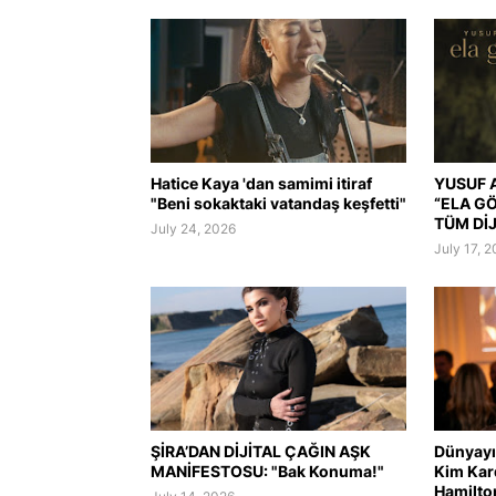
Hatice Kaya 'dan samimi itiraf
YUSUF A
"Beni sokaktaki vatandaş keşfetti"
“ELA G
TÜM Dİ
July 24, 2026
July 17, 
ŞİRA’DAN DİJİTAL ÇAĞIN AŞK
Dünyayı 
MANİFESTOSU: "Bak Konuma!"
Kim Kar
Hamilto