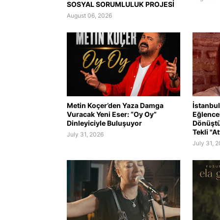
SOSYAL SORUMLULUK PROJESİ
August 06, 2026
Metin Koçer’den Yaza Damga
İstanbul
Vuracak Yeni Eser: “Oy Oy”
Eğlence
Dinleyiciyle Buluşuyor
Dönüştü
Tekli "At
July 31, 2026
July 31, 