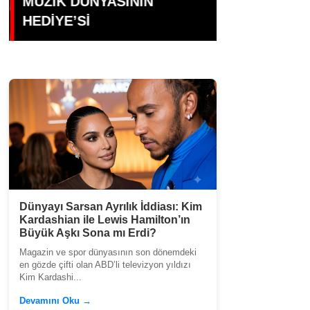
MÜZİK DÜNYASININ
HALİL ERG
HEDİYE’Sİ
AKSU’NUN I
Dünyayı Sarsan Ayrılık İddiası: Kim
Kardashian ile Lewis Hamilton’ın
Büyük Aşkı Sona mı Erdi?
Magazin ve spor dünyasının son dönemdeki
en gözde çifti olan ABD’li televizyon yıldızı
Kim Kardashi...
Devamını Oku →