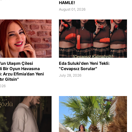
HAMLE!
August 01, 2026
’un Ulaşım Çilesi
Eda Suluki'den Yeni Tekli:
li Bir Oyun Havasına
"Cevapsız Sorular"
: Arzu Efimia’dan Yeni
July 28, 2026
tır Gitsin"
2026