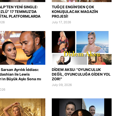
LP’TEN YENİ SINGLE:
TUĞÇE ENGİN'DEN ÇOK
ÖZLÜ” 17 TEMMUZ’DA
KONUŞULACAK MAGAZİN
JİTAL PLATFORMLARDA
PROJESİ!
2026
July 17, 2026
Sarsan Ayrılık İddiası:
DİDEM AKSU: "OYUNCULUK
dashian ile Lewis
DEĞİL, OYUNCULUĞA GİDEN YOL
n’ın Büyük Aşkı Sona mı
ZOR!"
July 09, 2026
2026