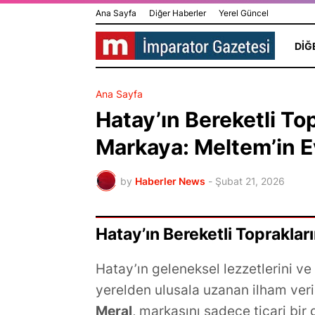
Ana Sayfa
Diğer Haberler
Yerel Güncel
DIĞ
Ana Sayfa
Hatay’ın Bereketli To
Markaya: Meltem’in E
by
Haberler News
-
Şubat 21, 2026
Hatay’ın Bereketli Topraklar
Yeşilçam’da 
Hatay’ın geleneksel lezzetlerini ve
İnanır Hayatı
yerelden ulusala uzanan ilham veri
Edebiyat ve Psikoloji
Yönetmen Me
Meral
, markasını sadece ticari bir 