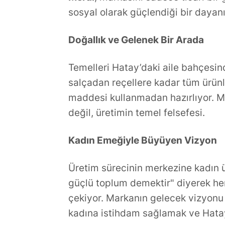
Dünyasının Üretken İsmi:
Gündoğdu’d
sosyal olarak güçlendiği bir dayan
Büşra Öztürk
Veda
Doğallık ve Gelenek Bir Arada
Temelleri Hatay’daki aile bahçesin
salçadan reçellere kadar tüm ürünle
maddesi kullanmadan hazırlıyor. Mel
değil, üretimin temel felsefesi.
Kadın Emeğiyle Büyüyen Vizyon
Üretim sürecinin merkezine kadın ü
güçlü toplum demektir" diyerek he
çekiyor. Markanın gelecek vizyonu
kadına istihdam sağlamak ve Hatay’