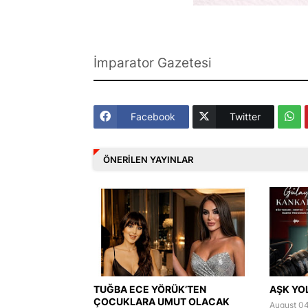
İmparator Gazetesi
Facebook
Twitter
ÖNERILEN YAYINLAR
TUĞBA ECE YÖRÜK’TEN
AŞK YO
ÇOCUKLARA UMUT OLACAK
August 04