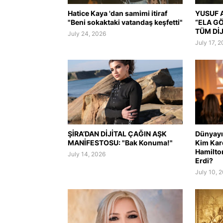
Hatice Kaya 'dan samimi itiraf
YUSUF A
"Beni sokaktaki vatandaş keşfetti"
“ELA G
TÜM Dİ
July 24, 2026
July 17, 
ŞİRA’DAN DİJİTAL ÇAĞIN AŞK
Dünyayı 
MANİFESTOSU: "Bak Konuma!"
Kim Kar
Hamilto
July 14, 2026
Erdi?
July 10, 