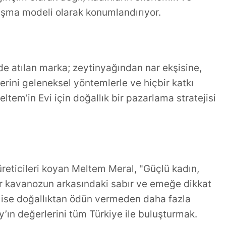
an Duygusal
Dökümü: Kadir İnanır'a
ışma modeli olarak konumlandırıyor.
Veda
de atılan marka; zeytinyağından nar ekşisine,
rini geleneksel yöntemlerle ve hiçbir katkı
tem’in Evi için doğallık bir pazarlama stratejisi
reticileri koyan Meltem Meral, "Güçlü kadın,
r kavanozun arkasındaki sabır ve emeğe dikkat
 ise doğallıktan ödün vermeden daha fazla
ın değerlerini tüm Türkiye ile buluşturmak.