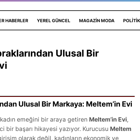
ER HABERLER
YEREL GÜNCEL
MAGAZIN MODA
POLITI
praklarından Ulusal Bir
vi
ından Ulusal Bir Markaya: Meltem’in Evi
Yas: Kadir
 kadın emeğini bir araya getiren
Meltem’in Evi
,
nı Kaybetti,
ci bir başarı hikayesi yazıyor. Kurucusu
Meltem
hmet Ali
Türk Sinemasında Yaprak
girişim olarak değil, kadınların ekonomik ve