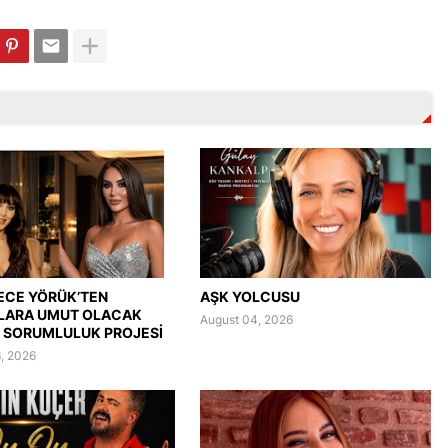
ECE YÖRÜK’TEN
AŞK YOLCUSU
LARA UMUT OLACAK
August 04, 2026
 SORUMLULUK PROJESİ
, 2026