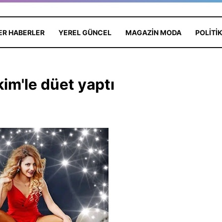
ER HABERLER
YEREL GÜNCEL
MAGAZIN MODA
POLITI
im'le düet yaptı
neş Batmayan
HİLAL GÜR KOLAY