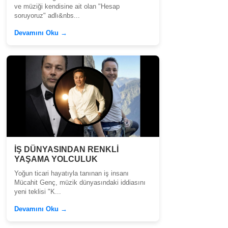
ve müziği kendisine ait olan "Hesap
soruyoruz" adlı&nbs...
Devamını Oku →
İŞ DÜNYASINDAN RENKLİ
YAŞAMA YOLCULUK
Yoğun ticari hayatıyla tanınan iş insanı
Mücahit Genç, müzik dünyasındaki iddiasını
yeni teklisi "K...
Devamını Oku →