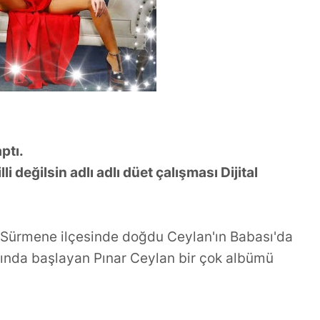
ler ve Stratejik
TÜKETİLEN ŞARKILAR
 Gücü
YAPMIYORUM
ptı.
li değilsin adlı adlı düet çalışması Dijital
 Sürmene ilçesinde doğdu Ceylan'ın Babası'da
ında başlayan Pınar Ceylan bir çok albümü