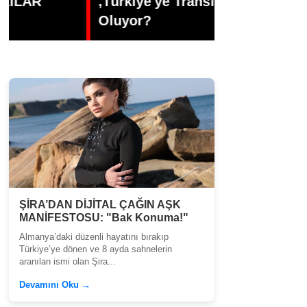
,Türkiye'ye Transfer mi
Dünyasının 
Oluyor?
Büşra Öztür
ŞİRA’DAN DİJİTAL ÇAĞIN AŞK
MANİFESTOSU: "Bak Konuma!"
Almanya’daki düzenli hayatını bırakıp
Türkiye’ye dönen ve 8 ayda sahnelerin
aranılan ismi olan Şira...
Devamını Oku →