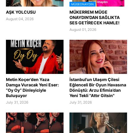
MÜGEONAYDIN
AŞK YOLCUSU
MÜKERREM MÜGE
ONAYDIN'DAN SAĞLIKTA
August 04, 2026
SES GETİRECEK HAMLE!
August 01, 2026
Metin Koçer’den Yaza
İstanbul’un Ulaşım Çilesi
Damga Vuracak Yeni Eser:
Eğlenceli Bir Oyun Havasına
“Oy Oy” Dinleyiciyle
Dönüştü: Arzu Efimia’dan
Buluşuyor
Yeni Tekli "Attır Gitsin"
July 31, 2026
July 31, 2026