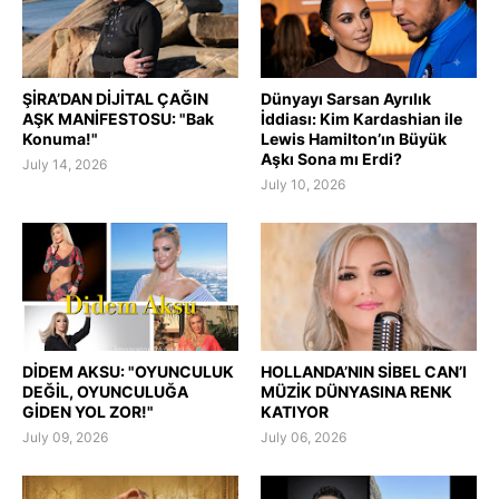
ŞİRA’DAN DİJİTAL ÇAĞIN
Dünyayı Sarsan Ayrılık
AŞK MANİFESTOSU: "Bak
İddiası: Kim Kardashian ile
Konuma!"
Lewis Hamilton’ın Büyük
Aşkı Sona mı Erdi?
July 14, 2026
July 10, 2026
DİDEM AKSU: "OYUNCULUK
HOLLANDA’NIN SİBEL CAN’I
DEĞİL, OYUNCULUĞA
MÜZİK DÜNYASINA RENK
GİDEN YOL ZOR!"
KATIYOR
July 09, 2026
July 06, 2026