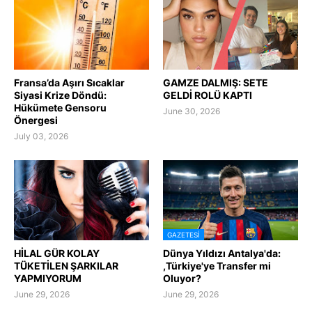
Fransa’da Aşırı Sıcaklar
GAMZE DALMIŞ: SETE
Siyasi Krize Döndü:
GELDİ ROLÜ KAPTI
Hükümete Gensoru
June 30, 2026
Önergesi
July 03, 2026
GAZETESI
HİLAL GÜR KOLAY
Dünya Yıldızı Antalya'da:
TÜKETİLEN ŞARKILAR
,Türkiye'ye Transfer mi
YAPMIYORUM
Oluyor?
June 29, 2026
June 29, 2026