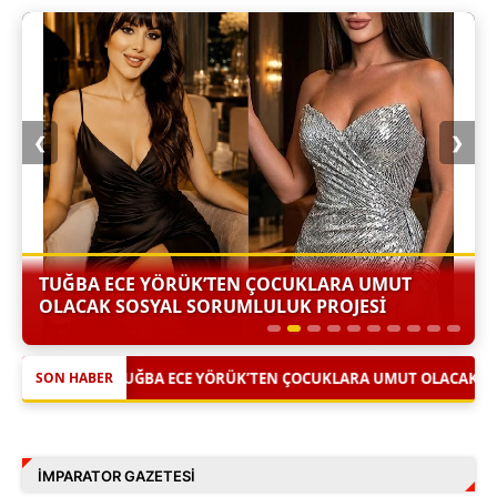
❮
❯
TUĞBA ECE YÖRÜK’TEN ÇOCUKLARA UMUT
OLACAK SOSYAL SORUMLULUK PROJESİ
|
ÜK’TEN ÇOCUKLARA UMUT OLACAK SOSYAL SORUMLULUK PROJESİ
SON HABER
İMPARATOR GAZETESI