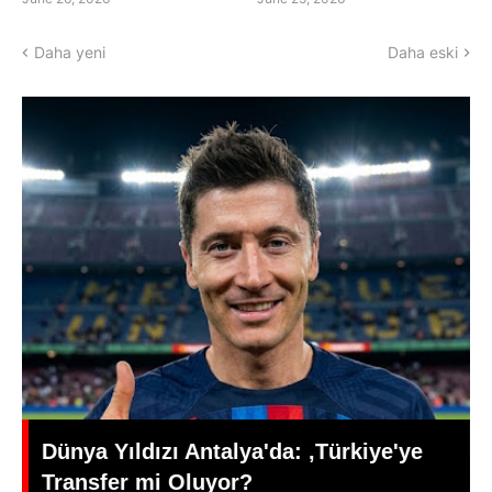
Daha yeni
Daha eski
kiye'ye
Edebiyat ve Psikoloji Dünyasının
Üretken İsmi: Büşra Öztürk