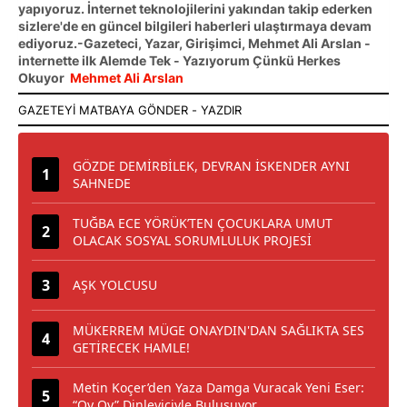
yapıyoruz. İnternet teknolojilerini yakından takip ederken
sizlere'de en güncel bilgileri haberleri ulaştırmaya devam
ediyoruz.-Gazeteci, Yazar, Girişimci, Mehmet Ali Arslan -
internette ilk Alemde Tek - Yazıyorum Çünkü Herkes
Okuyor
Mehmet Ali Arslan
GÖZDE DEMİRBİLEK, DEVRAN İSKENDER AYNI
SAHNEDE
TUĞBA ECE YÖRÜK’TEN ÇOCUKLARA UMUT
OLACAK SOSYAL SORUMLULUK PROJESİ
AŞK YOLCUSU
MÜKERREM MÜGE ONAYDIN'DAN SAĞLIKTA SES
GETİRECEK HAMLE!
Metin Koçer’den Yaza Damga Vuracak Yeni Eser:
“Oy Oy” Dinleyiciyle Buluşuyor