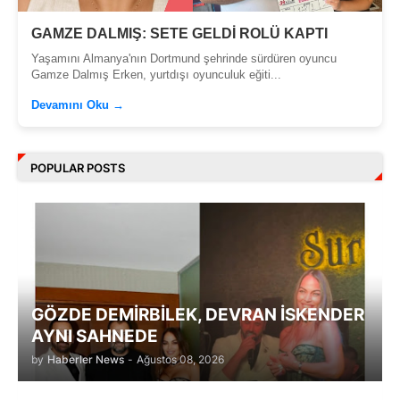
GAMZE DALMIŞ: SETE GELDİ ROLÜ KAPTI
Yaşamını Almanya'nın Dortmund şehrinde sürdüren oyuncu
Gamze Dalmış Erken, yurtdışı oyunculuk eğiti...
Devamını Oku →
POPULAR POSTS
GÖZDE DEMİRBİLEK, DEVRAN İSKENDER
AYNI SAHNEDE
by
Haberler News
-
Ağustos 08, 2026