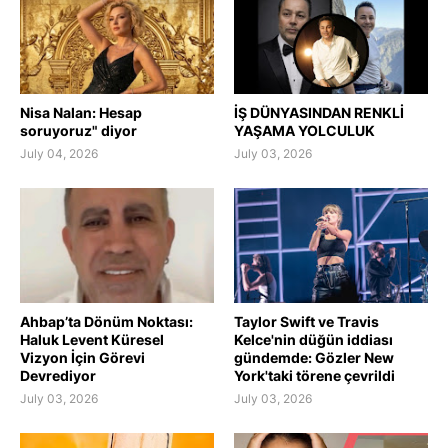
Nisa Nalan: Hesap
İŞ DÜNYASINDAN RENKLİ
soruyoruz" diyor
YAŞAMA YOLCULUK
July 04, 2026
July 03, 2026
Ahbap’ta Dönüm Noktası:
Taylor Swift ve Travis
Haluk Levent Küresel
Kelce'nin düğün iddiası
Vizyon İçin Görevi
gündemde: Gözler New
Devrediyor
York'taki törene çevrildi
July 03, 2026
July 03, 2026