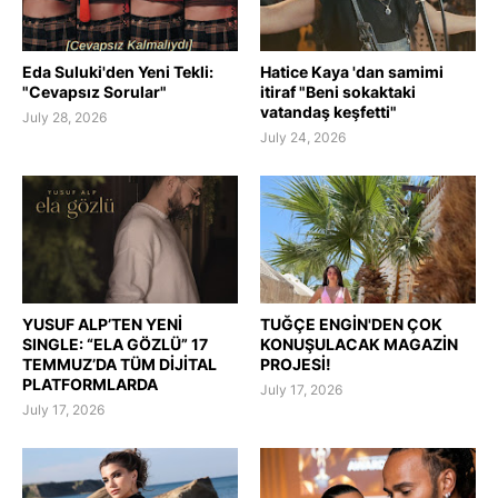
Eda Suluki'den Yeni Tekli:
Hatice Kaya 'dan samimi
"Cevapsız Sorular"
itiraf "Beni sokaktaki
vatandaş keşfetti"
July 28, 2026
July 24, 2026
YUSUF ALP’TEN YENİ
TUĞÇE ENGİN'DEN ÇOK
SINGLE: “ELA GÖZLÜ” 17
KONUŞULACAK MAGAZİN
TEMMUZ’DA TÜM DİJİTAL
PROJESİ!
PLATFORMLARDA
July 17, 2026
July 17, 2026