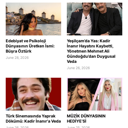
Edebiyat ve Psikoloji
Yeşilçam’da Yas: Kadir
Dünyasının Üretken İsmi:
İnanır Hayatını Kaybetti,
Büşra Öztürk
Yönetmen Mehmet Ali
Gündoğdu’dan Duygusal
June 28, 2026
Veda
June 26, 2026
Türk Sinemasında Yaprak
MÜZİK DÜNYASININ
Dökümü: Kadir İnanır'a Veda
HEDİYE’Sİ
June 26, 2026
June 25, 2026