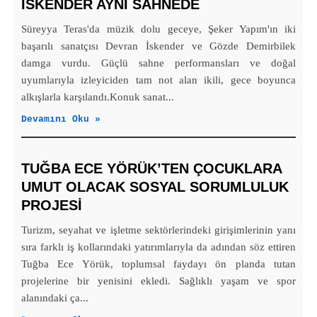
İSKENDER AYNI SAHNEDE
Süreyya Teras'da müzik dolu geceye, Şeker Yapım'ın iki
başarılı sanatçısı Devran İskender ve Gözde Demirbilek
damga vurdu. Güçlü sahne performansları ve doğal
uyumlarıyla izleyiciden tam not alan ikili, gece boyunca
alkışlarla karşılandı.Konuk sanat...
Devamını Oku »
TUĞBA ECE YÖRÜK’TEN ÇOCUKLARA
UMUT OLACAK SOSYAL SORUMLULUK
PROJESİ
Turizm, seyahat ve işletme sektörlerindeki girişimlerinin yanı
sıra farklı iş kollarındaki yatırımlarıyla da adından söz ettiren
Tuğba Ece Yörük, toplumsal faydayı ön planda tutan
projelerine bir yenisini ekledi. Sağlıklı yaşam ve spor
alanındaki ça...