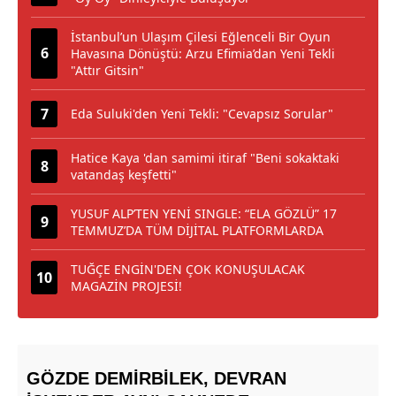
İstanbul’un Ulaşım Çilesi Eğlenceli Bir Oyun
Havasına Dönüştü: Arzu Efimia’dan Yeni Tekli
"Attır Gitsin"
Eda Suluki'den Yeni Tekli: "Cevapsız Sorular"
Hatice Kaya 'dan samimi itiraf "Beni sokaktaki
vatandaş keşfetti"
YUSUF ALP’TEN YENİ SINGLE: “ELA GÖZLÜ” 17
TEMMUZ’DA TÜM DİJİTAL PLATFORMLARDA
TUĞÇE ENGİN'DEN ÇOK KONUŞULACAK
MAGAZİN PROJESİ!
GÖZDE DEMİRBİLEK, DEVRAN