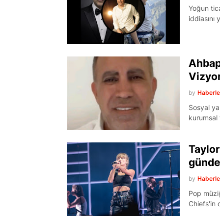
Yoğun tic
iddiasını 
Ahbap
Vizyon
by
Haberl
Sosyal ya
kurumsal 
Taylor
gündem
by
Haberl
Pop müziğ
Chiefs'in