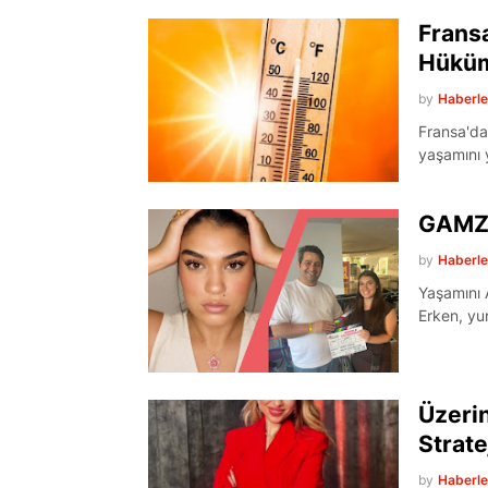
Fransa
Hüküm
by
Haberl
Fransa'da 
yaşamını 
GAMZE
by
Haberl
Yaşamını 
Erken, yu
Üzerin
Strate
by
Haberl