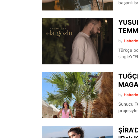
başarılı i
YUSUF
TEMM
by
Haberl
Türkçe po
single’ı “
TUĞÇ
MAGAZ
by
Haberl
Sunucu Tu
projesiyl
ŞİRA’