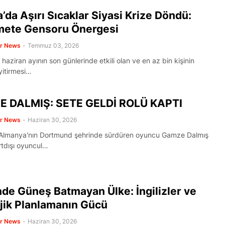
’da Aşırı Sıcaklar Siyasi Krize Döndü:
ete Gensoru Önergesi
er News
-
Temmuz 03, 2026
haziran ayının son günlerinde etkili olan ve en az bin kişinin
yitirmesi…
 DALMIŞ: SETE GELDİ ROLÜ KAPTI
er News
-
Haziran 30, 2026
Almanya'nın Dortmund şehrinde sürdüren oyuncu Gamze Dalmış
rtdışı oyuncul…
de Güneş Batmayan Ülke: İngilizler ve
jik Planlamanın Gücü
er News
-
Haziran 30, 2026