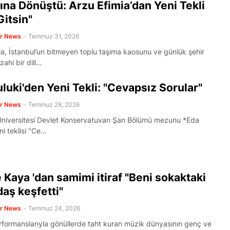
na Dönüştü: Arzu Efimia’dan Yeni Tekli
Gitsin"
er News
-
Temmuz 31, 2026
ia, İstanbul’un bitmeyen toplu taşıma kaosunu ve günlük şehir
zahi bir dill…
luki'den Yeni Tekli: "Cevapsız Sorular"
er News
-
Temmuz 28, 2026
niversitesi Devlet Konservatuvarı Şan Bölümü mezunu *Eda
ni teklisi "Ce…
 Kaya 'dan samimi itiraf "Beni sokaktaki
aş keşfetti"
er News
-
Temmuz 24, 2026
formanslarıyla gönüllerde taht kuran müzik dünyasının genç ve