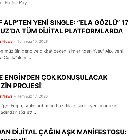
smi Hatice Kay…
 ALP’TEN YENİ SINGLE: “ELA GÖZLÜ” 17
UZ’DA TÜM DİJİTAL PLATFORMLARDA
er News
-
Temmuz 17, 2026
p müziğin genç ve dikkat çeken isimlerinden Yusuf Alp, yeni
Ela Gözlü” ile m…
E ENGİN'DEN ÇOK KONUŞULACAK
İN PROJESİ!
er News
-
Temmuz 17, 2026
ğçe Engin, tatilin ardından hazırlıkları süren yeni magazin
e adından söz ett…
DAN DİJİTAL ÇAĞIN AŞK MANİFESTOSU: