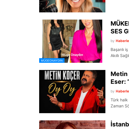
TÜKETİLEN 
YAPMIYORU
MÜKE
SES G
by
Haberl
Başarılı 
Akıllı Sağ
MÜGEONAYDIN
Metin
Eser: 
by
Haberl
Türk halk 
Zaman Söy
İstanb