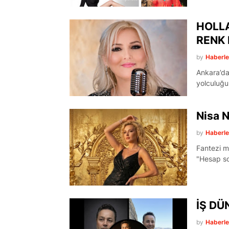
HOLLA
RENK 
by
Haberl
Ankara’da 
yolculuğu
Nisa N
by
Haberl
Fantezi m
"Hesap s
İŞ DÜ
by
Haberl