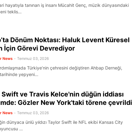
ari hayatıyla tanınan iş insanı Mücahit Genç, müzik dünyasındaki
yeni teklis…
’ta Dönüm Noktası: Haluk Levent Küresel
 İçin Görevi Devrediyor
er News
-
Temmuz 03, 2026
rdımlaşmada Türkiye’nin çehresini değiştiren Ahbap Derneği,
tarihinde yepyeni…
 Swift ve Travis Kelce'nin düğün iddiası
de: Gözler New York'taki törene çevrildi
er News
-
Temmuz 03, 2026
in dünyaca ünlü yıldızı Taylor Swift ile NFL ekibi Kansas City
 oyuncusu …