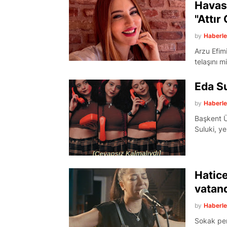
Havası
"Attır 
by
Haberl
Arzu Efim
telaşını mi
Eda Su
by
Haberl
Başkent Ü
Suluki, ye
Hatice
vatand
by
Haberl
Sokak per