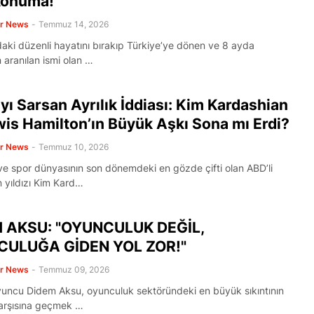
Konuma!"
er News
-
Temmuz 14, 2026
aki düzenli hayatını bırakıp Türkiye’ye dönen ve 8 ayda
 aranılan ismi olan …
ı Sarsan Ayrılık İddiası: Kim Kardashian
wis Hamilton’ın Büyük Aşkı Sona mı Erdi?
er News
-
Temmuz 10, 2026
e spor dünyasının son dönemdeki en gözde çifti olan ABD’li
n yıldızı Kim Kard…
 AKSU: "OYUNCULUK DEĞİL,
ULUĞA GİDEN YOL ZOR!"
er News
-
Temmuz 09, 2026
oyuncu Didem Aksu, oyunculuk sektöründeki en büyük sıkıntının
arşısına geçmek …