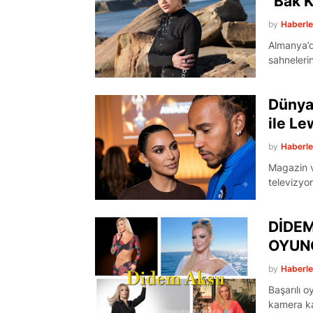
"Bak 
by
Haberl
Almanya’d
sahnelerin
Dünyay
ile Le
by
Haberl
Magazin v
televizyo
DİDEM
OYUNC
by
Haberl
Başarılı 
kamera k