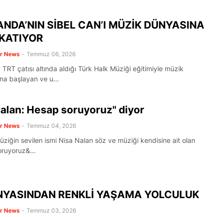
NDA’NIN SİBEL CAN’I MÜZİK DÜNYASINA
KATIYOR
er News
-
Temmuz 06, 2026
TRT çatısı altında aldığı Türk Halk Müziği eğitimiyle müzik
na başlayan ve u…
alan: Hesap soruyoruz" diyor
er News
-
Temmuz 04, 2026
üziğin sevilen ismi Nisa Nalan söz ve müziği kendisine ait olan
oruyoruz&…
NYASINDAN RENKLİ YAŞAMA YOLCULUK
er News
-
Temmuz 03, 2026