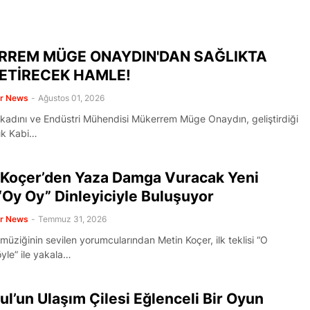
ŞARKILAR
,Türkiye'ye Transfer mi
M
Oluyor?
RREM MÜGE ONAYDIN'DAN SAĞLIKTA
ETİRECEK HAMLE!
er News
-
Ağustos 01, 2026
iş kadını ve Endüstri Mühendisi Mükerrem Müge Onaydın, geliştirdiği
lık Kabi…
 Koçer’den Yaza Damga Vuracak Yeni
“Oy Oy” Dinleyiciyle Buluşuyor
er News
-
Temmuz 31, 2026
müziğinin sevilen yorumcularından Metin Koçer, ilk teklisi “O
le” ile yakala…
ul’un Ulaşım Çilesi Eğlenceli Bir Oyun