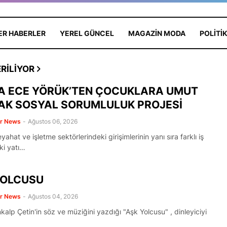
ER HABERLER
YEREL GÜNCEL
MAGAZIN MODA
POLITI
RILIYOR
A ECE YÖRÜK’TEN ÇOCUKLARA UMUT
AK SOSYAL SORUMLULUK PROJESİ
er News
-
Ağustos 06, 2026
yahat ve işletme sektörlerindeki girişimlerinin yanı sıra farklı iş
ki yatı…
YOLCUSU
er News
-
Ağustos 04, 2026
alp Çetin'in söz ve müziğini yazdığı "Aşk Yolcusu" , dinleyiciyi
KOLAY
Dünya Yıldızı Antalya'da: