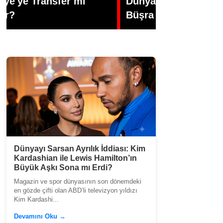
Dünyasının Üretken İsmi:
Gündoğdu’d
Büşra Öztürk
Veda
Dünyayı Sarsan Ayrılık İddiası: Kim
Kardashian ile Lewis Hamilton’ın
Büyük Aşkı Sona mı Erdi?
Magazin ve spor dünyasının son dönemdeki
en gözde çifti olan ABD’li televizyon yıldızı
Kim Kardashi...
Devamını Oku →