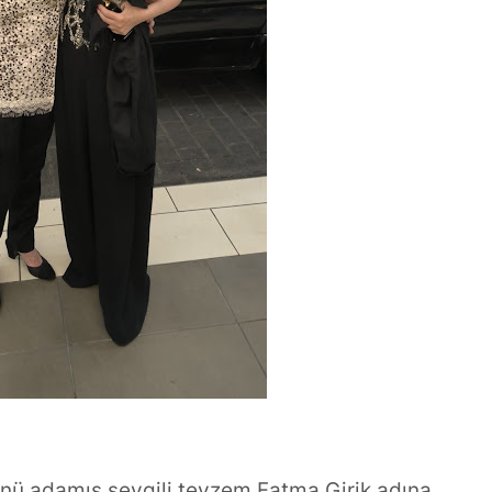
ünü adamış sevgili teyzem Fatma Girik adına