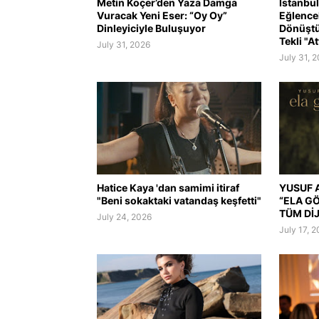
Metin Koçer’den Yaza Damga
İstanbul
Vuracak Yeni Eser: “Oy Oy”
Eğlence
Dinleyiciyle Buluşuyor
Dönüştü
Tekli "At
July 31, 2026
July 31, 
Hatice Kaya 'dan samimi itiraf
YUSUF A
"Beni sokaktaki vatandaş keşfetti"
“ELA G
TÜM Dİ
July 24, 2026
July 17, 