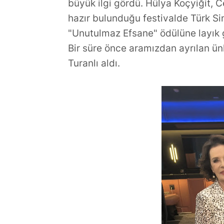
Dünyasının Üretken İsmi:
Gündoğdu’d
büyük ilgi gördü. Hülya Koçyiğit, 
Büşra Öztürk
Veda
hazır bulunduğu festivalde Türk S
"Unutulmaz Efsane" ödülüne layık 
Bir süre önce aramızdan ayrılan ü
Turanlı aldı.