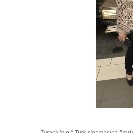
Turanlı 'nın " Türk sinemasına ömr