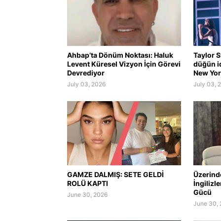
Ahbap’ta Dönüm Noktası: Haluk
Taylor S
Levent Küresel Vizyon İçin Görevi
düğün i
Devrediyor
New York
July 03, 2026
July 03, 
GAMZE DALMIŞ: SETE GELDİ
Üzerind
ROLÜ KAPTI
İngilizl
Gücü
June 30, 2026
June 30,