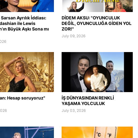
Sarsan Ayrılık İddiası:
DİDEM AKSU: "OYUNCULUK
dashian ile Lewis
DEĞİL, OYUNCULUĞA GİDEN YOL
n’ın Büyük Aşkı Sona mı
ZOR!"
July 09, 2026
2026
lan: Hesap soruyoruz"
İŞ DÜNYASINDAN RENKLİ
YAŞAMA YOLCULUK
2026
July 03, 2026