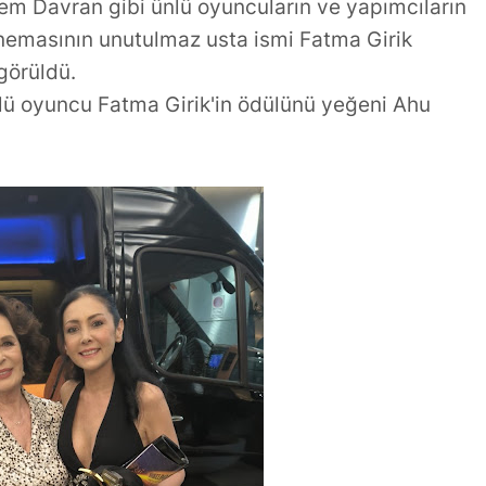
an Duygusal
Dökümü: Kadir İnanır'a
Cem Davran gibi ünlü oyuncuların ve yapımcıların
Veda
inemasının unutulmaz usta ismi Fatma Girik
görüldü.
nlü oyuncu Fatma Girik'in ödülünü yeğeni Ahu