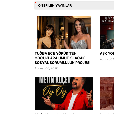
ÖNERILEN YAYINLAR
TUĞBA ECE YÖRÜK’TEN
AŞK YO
ÇOCUKLARA UMUT OLACAK
August 04
SOSYAL SORUMLULUK PROJESİ
August 06, 2026