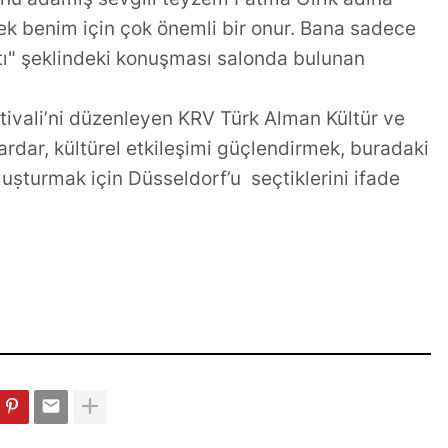
ek benim için çok önemli bir onur. Bana sadece
ptı" şeklindeki konuşması salonda bulunan
tivali’ni düzenleyen KRV Türk Alman Kültür ve
dar, kültürel etkileşimi güçlendirmek, buradaki
luṣturmak iҫin Düsseldorf’u seҫtiklerini ifade