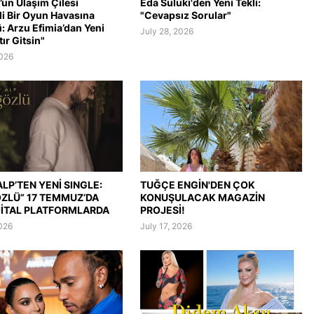
’un Ulaşım Çilesi
Eda Suluki'den Yeni Tekli:
li Bir Oyun Havasına
"Cevapsız Sorular"
: Arzu Efimia’dan Yeni
July 28, 2026
tır Gitsin"
2026
LP’TEN YENİ SINGLE:
TUĞÇE ENGİN'DEN ÇOK
ÖZLÜ” 17 TEMMUZ’DA
KONUŞULACAK MAGAZİN
JİTAL PLATFORMLARDA
PROJESİ!
2026
July 17, 2026