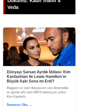
MÜZİK DÜNYASININ
HALİL ERG
HEDİYE’Sİ
AKSU’NUN I
Dünyayı Sarsan Ayrılık İddiası: Kim
Kardashian ile Lewis Hamilton’ın
Büyük Aşkı Sona mı Erdi?
Magazin ve spor dünyasının son dönemdeki
en gözde çifti olan ABD’li televizyon yıldızı
Kim Kardashi...
Devamını Oku →