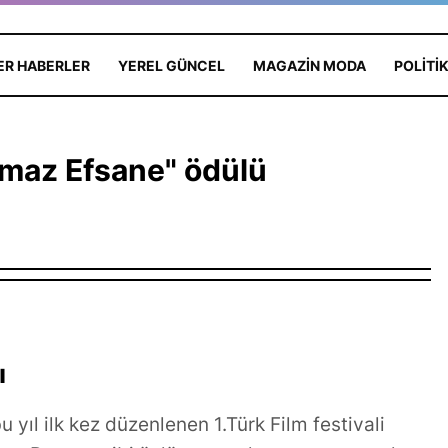
ER HABERLER
YEREL GÜNCEL
MAGAZIN MODA
POLITI
lmaz Efsane" ödülü
Yas: Kadir
ı
nı Kaybetti,
hmet Ali
Türk Sinemasında Yaprak
yıl ilk kez düzenlenen 1.Türk Film festivali