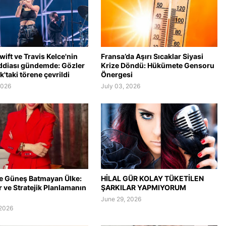
wift ve Travis Kelce'nin
Fransa’da Aşırı Sıcaklar Siyasi
ddiası gündemde: Gözler
Krize Döndü: Hükümete Gensoru
'taki törene çevrildi
Önergesi
2026
July 03, 2026
e Güneş Batmayan Ülke:
HİLAL GÜR KOLAY TÜKETİLEN
er ve Stratejik Planlamanın
ŞARKILAR YAPMIYORUM
June 29, 2026
 2026