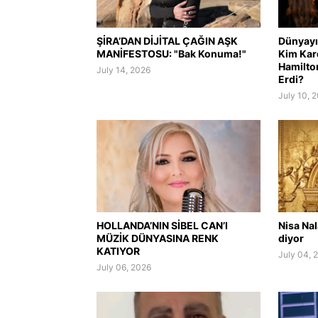
ŞİRA’DAN DİJİTAL ÇAĞIN AŞK
Dünyayı 
MANİFESTOSU: "Bak Konuma!"
Kim Kar
Hamilto
July 14, 2026
Erdi?
July 10, 
HOLLANDA’NIN SİBEL CAN’I
Nisa Na
MÜZİK DÜNYASINA RENK
diyor
KATIYOR
July 04, 
July 06, 2026