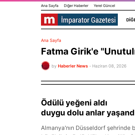
Ana Sayfa
Diğer Haberler
Yerel Güncel
DIĞ
Ana Sayfa
Fatma Girik'e "Unutu
by
Haberler News
-
Haziran 08, 2026
Ödülü yeğeni aldı
Yeşilçam’da 
duygu dolu anlar yaşand
İnanır Hayatı
Edebiyat ve Psikoloji
Yönetmen Me
Almanya'nın Düsseldorf şehrinde bu 