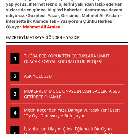
yapıyoruz. İnternet teknolojilerini yakından takip ederken
sizlere'de en güncel bilgileri haberleri ulaştırmaya devam
ediyoruz.-Gazeteci, Yazar, Girişimci, Mehmet Ali Arslan -
internette ilk Alemde Tek - Yazıyorum Çünkü Herkes
Okuyor
Mehmet Ali Arslan
TUĞBA ECE YÖRÜK’TEN ÇOCUKLARA UMUT
OLACAK SOSYAL SORUMLULUK PROJESİ
AŞK YOLCUSU
MÜKERREM MÜGE ONAYDIN'DAN SAĞLIKTA SES
GETİRECEK HAMLE!
Metin Koçer’den Yaza Damga Vuracak Yeni Eser:
“Oy Oy” Dinleyiciyle Buluşuyor
İstanbul’un Ulaşım Çilesi Eğlenceli Bir Oyun