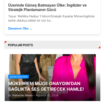
Üzerinde Güneş Batmayan Ülke: İngilizler ve
Stratejik Planlamanın Gücü
Yazar: Mehlika Hediye YıldırımStratejik Kararlar Mimarıİngilizler
tarihe oldukça iddialı bir söz ka...
Devamını Oku →
POPULAR POSTS
MÜGEONAYDIN
MÜKERREM MÜGE ONAYDIN'DAN
SAĞLIKTA SES GETİRECEK HAMLE!
by
Haberler News
-
Ağustos 01, 2026