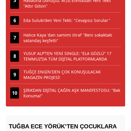
Havasına Dönüştü: Arzu Efimia’dan Yeni Tekli
"Attır Gitsin"
Eda Suluki'den Yeni Tekli: "Cevapsız Sorular"
Hatice Kaya 'dan samimi itiraf "Beni sokaktaki
vatandaş keşfetti"
YUSUF ALP’TEN YENİ SINGLE: “ELA GÖZLÜ” 17
TEMMUZ’DA TÜM DİJİTAL PLATFORMLARDA
TUĞÇE ENGİN'DEN ÇOK KONUŞULACAK
MAGAZİN PROJESİ!
ŞİRA’DAN DİJİTAL ÇAĞIN AŞK MANİFESTOSU: "Bak
Konuma!"
TUĞBA ECE YÖRÜK’TEN ÇOCUKLARA