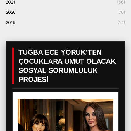
2021
(56)
2020
(76)
2019
(14)
TUĞBA ECE YÖRÜK’TEN
ÇOCUKLARA UMUT OLACAK
SOSYAL SORUMLULUK
PROJESİ