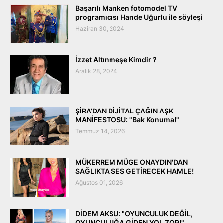
Başarılı Manken fotomodel TV
programıcısı Hande Uğurlu ile söyleşi
Haziran 30, 2024
İzzet Altınmeşe Kimdir ?
Aralık 28, 2024
ŞİRA’DAN DİJİTAL ÇAĞIN AŞK
MANİFESTOSU: "Bak Konuma!"
Temmuz 14, 2026
MÜKERREM MÜGE ONAYDIN'DAN
SAĞLIKTA SES GETİRECEK HAMLE!
Ağustos 01, 2026
DİDEM AKSU: "OYUNCULUK DEĞİL,
OYUNCULUĞA GİDEN YOL ZOR!"