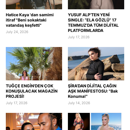
Hatice Kaya 'dan samimi
YUSUF ALP’TEN YENİ
itiraf "Beni sokaktaki
SINGLE: “ELA GÖZLÜ” 17
vatandaş keşfetti"
TEMMUZ’DA TÜM DİJİTAL
PLATFORMLARDA
July 24, 2026
July 17, 2026
TUĞÇE ENGİN'DEN ÇOK
ŞİRA’DAN DİJİTAL ÇAĞIN
KONUŞULACAK MAGAZİN
AŞK MANİFESTOSU: "Bak
PROJESİ!
Konuma!"
July 17, 2026
July 14, 2026