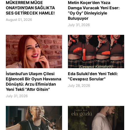
MÜKERREM MÜGE
Metin Koçer’den Yaza
ONAYDIN'DAN SAĞLIKTA
Damga Vuracak Yeni Eser:
SES GETİRECEK HAMLE!
“Oy Oy” Dinleyiciyle
Buluşuyor
August 01, 2026
July 31, 2026
İstanbul’un Ulaşım Çilesi
Eda Suluki'den Yeni Tekli:
Eğlenceli Bir Oyun Havasına
"Cevapsız Sorular"
Dönüştü: Arzu Efimia’dan
July 28, 2026
Yeni Tekli "Attır Gitsin"
July 31, 2026