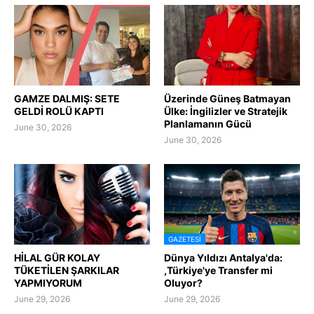
GAMZE DALMIŞ: SETE
Üzerinde Güneş Batmayan
GELDİ ROLÜ KAPTI
Ülke: İngilizler ve Stratejik
Planlamanın Gücü
June 30, 2026
June 30, 2026
GAZETESI
HİLAL GÜR KOLAY
Dünya Yıldızı Antalya'da:
TÜKETİLEN ŞARKILAR
,Türkiye'ye Transfer mi
YAPMIYORUM
Oluyor?
June 29, 2026
June 29, 2026