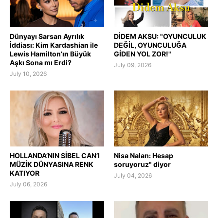
Dünyayı Sarsan Ayrılık
DİDEM AKSU: "OYUNCULUK
İddiası: Kim Kardashian ile
DEĞİL, OYUNCULUĞA
Lewis Hamilton’ın Büyük
GİDEN YOL ZOR!"
Aşkı Sona mı Erdi?
July 09, 2026
July 10, 2026
HOLLANDA’NIN SİBEL CAN’I
Nisa Nalan: Hesap
MÜZİK DÜNYASINA RENK
soruyoruz" diyor
KATIYOR
July 04, 2026
July 06, 2026