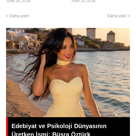
June 26, 2026
June 25, 2026
Daha yeni
Daha eski
Yeşilçam’da Yas: Kadir İnanır Hayatını
Kaybetti, Yönetmen Mehmet Ali
Gündoğdu’dan Duygusal Veda