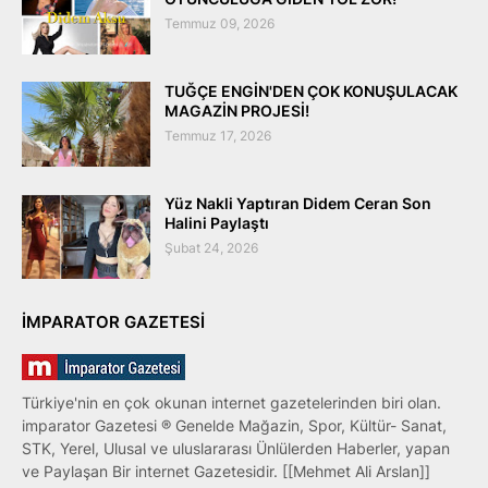
Temmuz 09, 2026
TUĞÇE ENGİN'DEN ÇOK KONUŞULACAK
MAGAZİN PROJESİ!
Temmuz 17, 2026
Yüz Nakli Yaptıran Didem Ceran Son
Halini Paylaştı
Şubat 24, 2026
IMPARATOR GAZETESI
Türkiye'nin en çok okunan internet gazetelerinden biri olan.
imparator Gazetesi ® Genelde Mağazin, Spor, Kültür- Sanat,
STK, Yerel, Ulusal ve uluslararası Ünlülerden Haberler, yapan
ve Paylaşan Bir internet Gazetesidir. [[Mehmet Ali Arslan]]