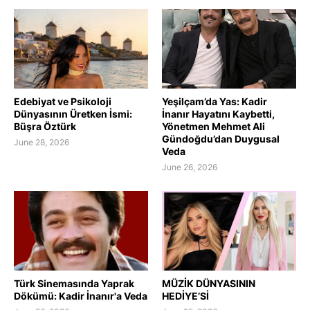
Edebiyat ve Psikoloji
Yeşilçam’da Yas: Kadir
Dünyasının Üretken İsmi:
İnanır Hayatını Kaybetti,
Büşra Öztürk
Yönetmen Mehmet Ali
Gündoğdu’dan Duygusal
June 28, 2026
Veda
June 26, 2026
Türk Sinemasında Yaprak
MÜZİK DÜNYASININ
Dökümü: Kadir İnanır'a Veda
HEDİYE’Sİ