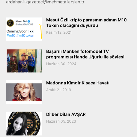
ardahanlı-gazeteci@mehmetaliarslan.tr
Mesut Özil kripto parasının adının M10
Token olacağını duyurdu
Kasım 12, 2021
Başarılı Manken fotomodel TV
programıcısı Hande Uğurlu ile söyleşi
Haziran 30, 2024
Madonna Kimdir Kısaca Hayatı
Aralık 21, 2019
Dîlber Dîlan AVŞAR
Haziran 05, 2023