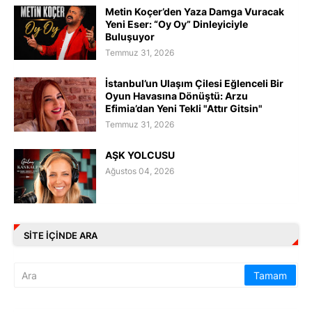
Metin Koçer’den Yaza Damga Vuracak
Yeni Eser: “Oy Oy” Dinleyiciyle
Buluşuyor
Temmuz 31, 2026
İstanbul’un Ulaşım Çilesi Eğlenceli Bir
Oyun Havasına Dönüştü: Arzu
Efimia’dan Yeni Tekli "Attır Gitsin"
Temmuz 31, 2026
AŞK YOLCUSU
Ağustos 04, 2026
SITE IÇINDE ARA