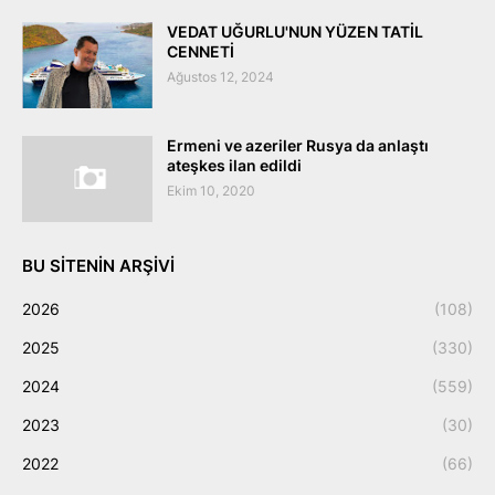
VEDAT UĞURLU'NUN YÜZEN TATİL
CENNETİ
Ağustos 12, 2024
Ermeni ve azeriler Rusya da anlaştı
ateşkes ilan edildi
Ekim 10, 2020
BU SITENIN ARŞIVI
2026
(108)
2025
(330)
2024
(559)
2023
(30)
2022
(66)