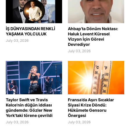
İŞ DÜNYASINDAN RENKLİ
Ahbap’ta Dönüm Noktası:
YAŞAMA YOLCULUK
Haluk Levent Küresel
Vizyon İçin Görevi
July 03, 2026
Devrediyor
July 03, 2026
Taylor Swift ve Travis
Fransa’da Aşırı Sıcaklar
Kelce'nin düğün iddiası
Siyasi Krize Döndü:
gündemde: Gözler New
Hükümete Gensoru
York'taki törene çevrildi
Önergesi
July 03, 2026
July 03, 2026