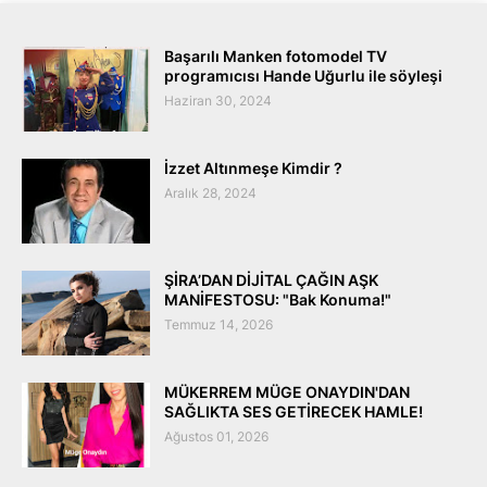
Başarılı Manken fotomodel TV
programıcısı Hande Uğurlu ile söyleşi
Haziran 30, 2024
İzzet Altınmeşe Kimdir ?
Aralık 28, 2024
ŞİRA’DAN DİJİTAL ÇAĞIN AŞK
MANİFESTOSU: "Bak Konuma!"
Temmuz 14, 2026
MÜKERREM MÜGE ONAYDIN'DAN
SAĞLIKTA SES GETİRECEK HAMLE!
Ağustos 01, 2026