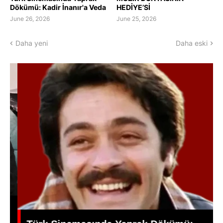
Dökümü: Kadir İnanır'a Veda
HEDİYE’Sİ
June 26, 2026
June 25, 2026
Daha yeni
Daha eski