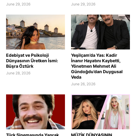
June 29, 2026
June 29, 2026
Edebiyat ve Psikoloji
Yeşilçam’da Yas: Kadir
Dünyasının Üretken İsmi:
İnanır Hayatını Kaybetti,
Büşra Öztürk
Yönetmen Mehmet Ali
Gündoğdu’dan Duygusal
June 28, 2026
Veda
June 26, 2026
Türk Sinemasında Yaprak
MÜZİK DÜNYASININ