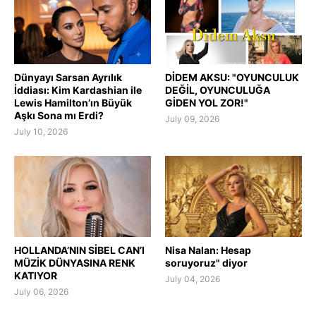
Dünyayı Sarsan Ayrılık
DİDEM AKSU: "OYUNCULUK
İddiası: Kim Kardashian ile
DEĞİL, OYUNCULUĞA
Lewis Hamilton’ın Büyük
GİDEN YOL ZOR!"
Aşkı Sona mı Erdi?
July 09, 2026
July 10, 2026
HOLLANDA’NIN SİBEL CAN’I
Nisa Nalan: Hesap
MÜZİK DÜNYASINA RENK
soruyoruz" diyor
KATIYOR
July 04, 2026
July 06, 2026