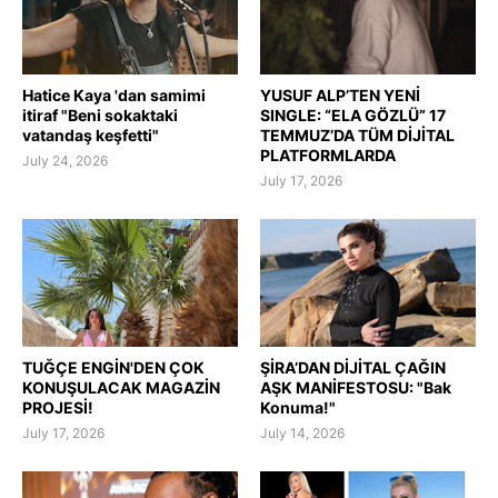
Hatice Kaya 'dan samimi
YUSUF ALP’TEN YENİ
itiraf "Beni sokaktaki
SINGLE: “ELA GÖZLÜ” 17
vatandaş keşfetti"
TEMMUZ’DA TÜM DİJİTAL
PLATFORMLARDA
July 24, 2026
July 17, 2026
TUĞÇE ENGİN'DEN ÇOK
ŞİRA’DAN DİJİTAL ÇAĞIN
KONUŞULACAK MAGAZİN
AŞK MANİFESTOSU: "Bak
PROJESİ!
Konuma!"
July 17, 2026
July 14, 2026