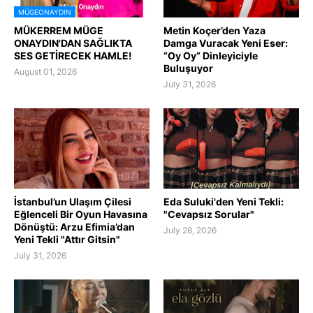
MÜGEONAYDIN
MÜKERREM MÜGE
Metin Koçer’den Yaza
ONAYDIN'DAN SAĞLIKTA
Damga Vuracak Yeni Eser:
SES GETİRECEK HAMLE!
“Oy Oy” Dinleyiciyle
Buluşuyor
August 01, 2026
July 31, 2026
İstanbul’un Ulaşım Çilesi
Eda Suluki'den Yeni Tekli:
Eğlenceli Bir Oyun Havasına
"Cevapsız Sorular"
Dönüştü: Arzu Efimia’dan
July 28, 2026
Yeni Tekli "Attır Gitsin"
July 31, 2026