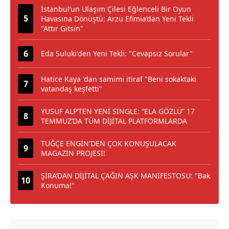
İstanbul’un Ulaşım Çilesi Eğlenceli Bir Oyun
Havasına Dönüştü: Arzu Efimia’dan Yeni Tekli
"Attır Gitsin"
Eda Suluki'den Yeni Tekli: "Cevapsız Sorular"
Hatice Kaya 'dan samimi itiraf "Beni sokaktaki
vatandaş keşfetti"
YUSUF ALP’TEN YENİ SINGLE: “ELA GÖZLÜ” 17
TEMMUZ’DA TÜM DİJİTAL PLATFORMLARDA
TUĞÇE ENGİN'DEN ÇOK KONUŞULACAK
MAGAZİN PROJESİ!
ŞİRA’DAN DİJİTAL ÇAĞIN AŞK MANİFESTOSU: "Bak
Konuma!"