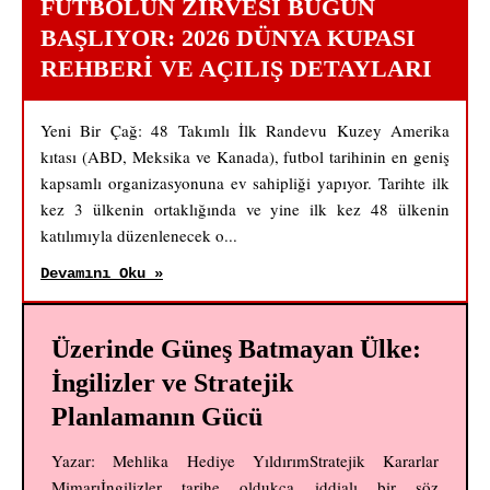
FUTBOLUN ZIRVESI BUGÜN
BAŞLIYOR: 2026 DÜNYA KUPASI
REHBERI VE AÇILIŞ DETAYLARI
Yeni Bir Çağ: 48 Takımlı İlk Randevu Kuzey Amerika
kıtası (ABD, Meksika ve Kanada), futbol tarihinin en geniş
kapsamlı organizasyonuna ev sahipliği yapıyor. Tarihte ilk
kez 3 ülkenin ortaklığında ve yine ilk kez 48 ülkenin
katılımıyla düzenlenecek o...
Devamını Oku »
Üzerinde Güneş Batmayan Ülke:
İngilizler ve Stratejik
Planlamanın Gücü
Yazar: Mehlika Hediye YıldırımStratejik Kararlar
Mimarıİngilizler tarihe oldukça iddialı bir söz