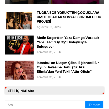
TUĞBA ECE YÖRÜK’TEN ÇOCUKLARA
UMUT OLACAK SOSYAL SORUMLULUK
PROJESİ
Ağustos 06, 2026
Metin Koçer’den Yaza Damga Vuracak
Yeni Eser: “Oy Oy” Dinleyiciyle
Buluşuyor
Temmuz 31, 2026
İstanbul’un Ulaşım Çilesi Eğlenceli Bir
Oyun Havasına Dönüştü: Arzu
Efimia’dan Yeni Tekli "Attır Gitsin"
Temmuz 31, 2026
SITE IÇINDE ARA