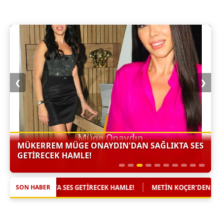
❮
❯
MÜKERREM MÜGE ONAYDIN'DAN SAĞLIKTA SES
GETİRECEK HAMLE!
|
K HAMLE!
METIN KOÇER’DEN YAZA DAMGA VURACAK YENI ESER: 
SON HABER