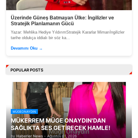
Üzerinde Güneş Batmayan Ülke: İngilizler ve
Stratejik Planlamanın Gücü
Yazar: Mehlika Hediye YıldırımStratejik Kararlar Mimarıİngilizler
tarihe oldukça iddialı bir söz ka...
Devamını Oku →
POPULAR POSTS
MÜGEONAYDIN
MÜKERREM MÜGE ONAYDIN'DAN
SAĞLIKTA SES GETİRECEK HAMLE!
by
Haberler News
-
Ağustos 01, 2026