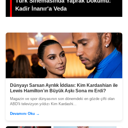
Türk Sinemasında Yaprak Dökümü:
Kadir İnanır'a Veda
Dünyayı Sarsan Ayrılık İddiası: Kim Kardashian ile
Lewis Hamilton’ın Büyük Aşkı Sona mı Erdi?
Magazin ve spor dünyasının son dönemdeki en gözde çifti olan
ABD’li televizyon yıldızı Kim Kardashi...
Devamını Oku →