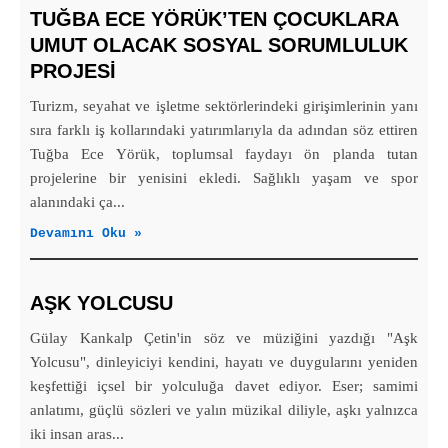
TUĞBA ECE YÖRÜK’TEN ÇOCUKLARA
UMUT OLACAK SOSYAL SORUMLULUK
PROJESİ
Turizm, seyahat ve işletme sektörlerindeki girişimlerinin yanı
sıra farklı iş kollarındaki yatırımlarıyla da adından söz ettiren
Tuğba Ece Yörük, toplumsal faydayı ön planda tutan
projelerine bir yenisini ekledi. Sağlıklı yaşam ve spor
alanındaki ça...
Devamını Oku »
AŞK YOLCUSU
Gülay Kankalp Çetin'in söz ve müziğini yazdığı "Aşk
Yolcusu", dinleyiciyi kendini, hayatı ve duygularını yeniden
keşfettiği içsel bir yolculuğa davet ediyor. Eser; samimi
anlatımı, güçlü sözleri ve yalın müzikal diliyle, aşkı yalnızca
iki insan aras...