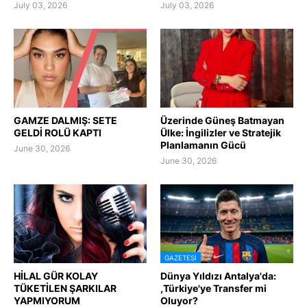
July 03, 2026
July 03, 2026
GAMZE DALMIŞ: SETE
Üzerinde Güneş Batmayan
GELDİ ROLÜ KAPTI
Ülke: İngilizler ve Stratejik
Planlamanın Gücü
June 30, 2026
June 30, 2026
GAZETESI
HİLAL GÜR KOLAY
Dünya Yıldızı Antalya'da:
TÜKETİLEN ŞARKILAR
,Türkiye'ye Transfer mi
YAPMIYORUM
Oluyor?