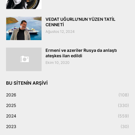
VEDAT UĞURLU'NUN YÜZEN TATİL
CENNETİ
Ağustos 12, 2024
Ermeni ve azeriler Rusya da anlaştı
ateşkes ilan edildi
Ekim 10, 2020
BU SITENIN ARŞIVI
2026
(108)
2025
(330)
2024
(559)
2023
(30)