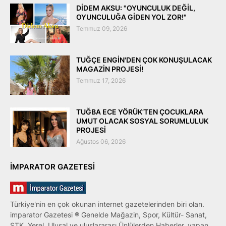
DİDEM AKSU: "OYUNCULUK DEĞİL,
OYUNCULUĞA GİDEN YOL ZOR!"
Temmuz 09, 2026
TUĞÇE ENGİN'DEN ÇOK KONUŞULACAK
MAGAZİN PROJESİ!
Temmuz 17, 2026
TUĞBA ECE YÖRÜK’TEN ÇOCUKLARA
UMUT OLACAK SOSYAL SORUMLULUK
PROJESİ
Ağustos 06, 2026
IMPARATOR GAZETESI
Türkiye'nin en çok okunan internet gazetelerinden biri olan.
imparator Gazetesi ® Genelde Mağazin, Spor, Kültür- Sanat,
STK, Yerel, Ulusal ve uluslararası Ünlülerden Haberler, yapan