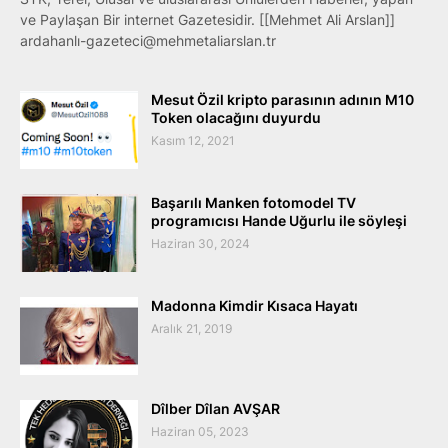
ve Paylaşan Bir internet Gazetesidir. [[Mehmet Ali Arslan]]
ardahanlı-gazeteci@mehmetaliarslan.tr
Mesut Özil kripto parasının adının M10
Token olacağını duyurdu
Kasım 12, 2021
Başarılı Manken fotomodel TV
programıcısı Hande Uğurlu ile söyleşi
Haziran 30, 2024
Madonna Kimdir Kısaca Hayatı
Aralık 21, 2019
Dîlber Dîlan AVŞAR
Haziran 05, 2023