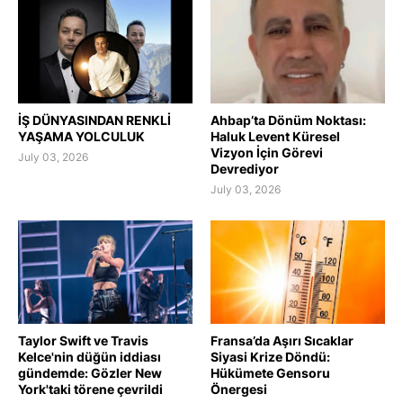
İŞ DÜNYASINDAN RENKLİ
Ahbap’ta Dönüm Noktası:
YAŞAMA YOLCULUK
Haluk Levent Küresel
Vizyon İçin Görevi
July 03, 2026
Devrediyor
July 03, 2026
Taylor Swift ve Travis
Fransa’da Aşırı Sıcaklar
Kelce'nin düğün iddiası
Siyasi Krize Döndü:
gündemde: Gözler New
Hükümete Gensoru
York'taki törene çevrildi
Önergesi