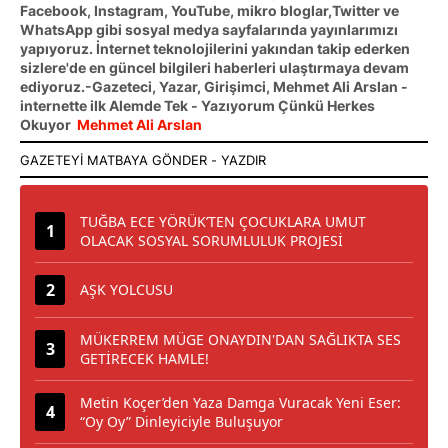
Facebook, Instagram, YouTube, mikro bloglar,Twitter ve
WhatsApp gibi sosyal medya sayfalarında yayınlarımızı
yapıyoruz. İnternet teknolojilerini yakından takip ederken
sizlere'de en güncel bilgileri haberleri ulaştırmaya devam
ediyoruz.-Gazeteci, Yazar, Girişimci, Mehmet Ali Arslan -
internette ilk Alemde Tek - Yazıyorum Çünkü Herkes
Okuyor
Mehmet Ali Arslan
TUĞBA ECE YÖRÜK’TEN ÇOCUKLARA UMUT
OLACAK SOSYAL SORUMLULUK PROJESİ
AŞK YOLCUSU
MÜKERREM MÜGE ONAYDIN'DAN SAĞLIKTA SES
GETİRECEK HAMLE!
Metin Koçer’den Yaza Damga Vuracak Yeni Eser:
“Oy Oy” Dinleyiciyle Buluşuyor