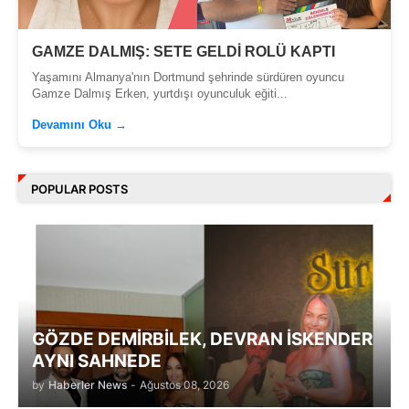
GAMZE DALMIŞ: SETE GELDİ ROLÜ KAPTI
Yaşamını Almanya'nın Dortmund şehrinde sürdüren oyuncu
Gamze Dalmış Erken, yurtdışı oyunculuk eğiti...
Devamını Oku →
POPULAR POSTS
GÖZDE DEMİRBİLEK, DEVRAN İSKENDER
AYNI SAHNEDE
by
Haberler News
-
Ağustos 08, 2026