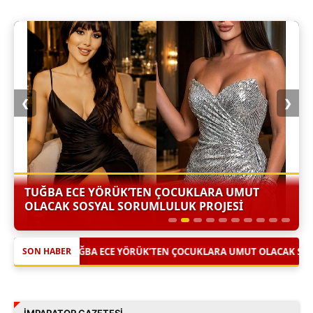
❮
❯
TUĞBA ECE YÖRÜK’TEN ÇOCUKLARA UMUT
OLACAK SOSYAL SORUMLULUK PROJESİ
|
ÜK’TEN ÇOCUKLARA UMUT OLACAK SOSYAL SORUMLULUK PROJESİ
SON HABER
İMPARATOR GAZETESI