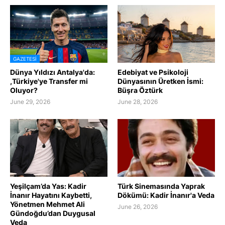
GAZETESI
Dünya Yıldızı Antalya'da:
Edebiyat ve Psikoloji
,Türkiye'ye Transfer mi
Dünyasının Üretken İsmi:
Oluyor?
Büşra Öztürk
June 29, 2026
June 28, 2026
Yeşilçam’da Yas: Kadir
Türk Sinemasında Yaprak
İnanır Hayatını Kaybetti,
Dökümü: Kadir İnanır'a Veda
Yönetmen Mehmet Ali
June 26, 2026
Gündoğdu’dan Duygusal
Veda