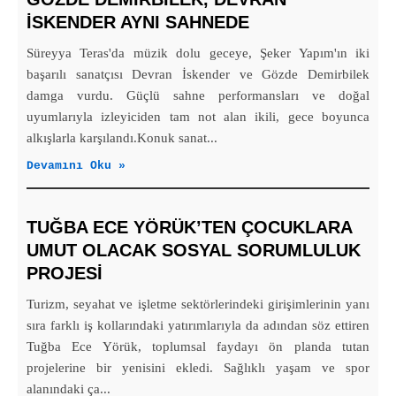
İSKENDER AYNI SAHNEDE
Süreyya Teras'da müzik dolu geceye, Şeker Yapım'ın iki
başarılı sanatçısı Devran İskender ve Gözde Demirbilek
damga vurdu. Güçlü sahne performansları ve doğal
uyumlarıyla izleyiciden tam not alan ikili, gece boyunca
alkışlarla karşılandı.Konuk sanat...
Devamını Oku »
TUĞBA ECE YÖRÜK’TEN ÇOCUKLARA
UMUT OLACAK SOSYAL SORUMLULUK
PROJESİ
Turizm, seyahat ve işletme sektörlerindeki girişimlerinin yanı
sıra farklı iş kollarındaki yatırımlarıyla da adından söz ettiren
Tuğba Ece Yörük, toplumsal faydayı ön planda tutan
projelerine bir yenisini ekledi. Sağlıklı yaşam ve spor
alanındaki ça...