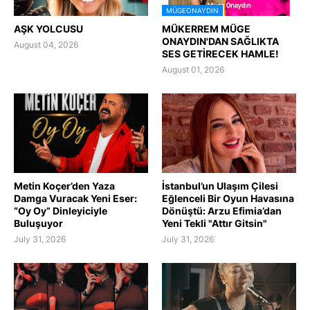
MÜGEONAYDIN
AŞK YOLCUSU
MÜKERREM MÜGE
ONAYDIN'DAN SAĞLIKTA
August 04, 2026
SES GETİRECEK HAMLE!
August 01, 2026
Metin Koçer’den Yaza
İstanbul’un Ulaşım Çilesi
Damga Vuracak Yeni Eser:
Eğlenceli Bir Oyun Havasına
“Oy Oy” Dinleyiciyle
Dönüştü: Arzu Efimia’dan
Buluşuyor
Yeni Tekli "Attır Gitsin"
July 31, 2026
July 31, 2026