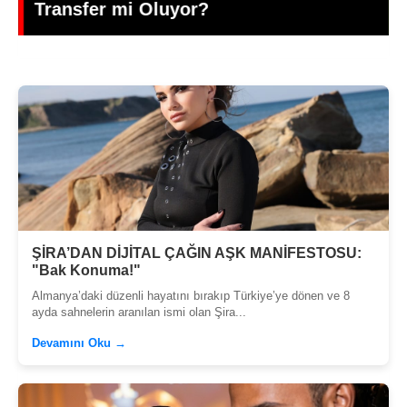
Üretken İsmi: Büşra Öztürk
ŞİRA’DAN DİJİTAL ÇAĞIN AŞK MANİFESTOSU:
"Bak Konuma!"
Almanya’daki düzenli hayatını bırakıp Türkiye’ye dönen ve 8
ayda sahnelerin aranılan ismi olan Şira...
Devamını Oku →