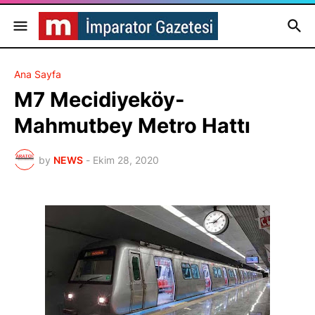
Ana Sayfa
M7 Mecidiyeköy-
Mahmutbey Metro Hattı
by
NEWS
-
Ekim 28, 2020