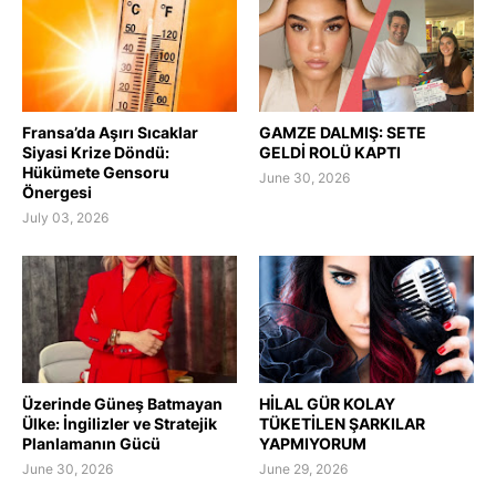
Fransa’da Aşırı Sıcaklar
GAMZE DALMIŞ: SETE
Siyasi Krize Döndü:
GELDİ ROLÜ KAPTI
Hükümete Gensoru
June 30, 2026
Önergesi
July 03, 2026
Üzerinde Güneş Batmayan
HİLAL GÜR KOLAY
Ülke: İngilizler ve Stratejik
TÜKETİLEN ŞARKILAR
Planlamanın Gücü
YAPMIYORUM
June 30, 2026
June 29, 2026