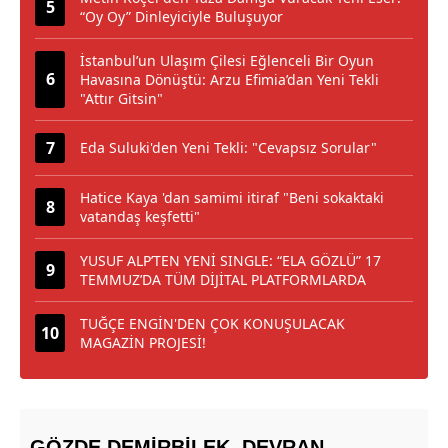
“Oy Oy” Dinleyiciyle Buluşuyor
İstanbul’un Ulaşım Çilesi Eğlenceli Bir Oyun
Havasına Dönüştü: Arzu Efimia’dan Yeni Tekli
"Attır Gitsin"
Eda Suluki'den Yeni Tekli: "Cevapsız Sorular"
Hatice Kaya 'dan samimi itiraf "Beni sokaktaki
vatandaş keşfetti"
YUSUF ALP’TEN YENİ SINGLE: “ELA GÖZLÜ” 17
TEMMUZ’DA TÜM DİJİTAL PLATFORMLARDA
TUĞÇE ENGİN'DEN ÇOK KONUŞULACAK
MAGAZİN PROJESİ!
GÖZDE DEMİRBİLEK, DEVRAN