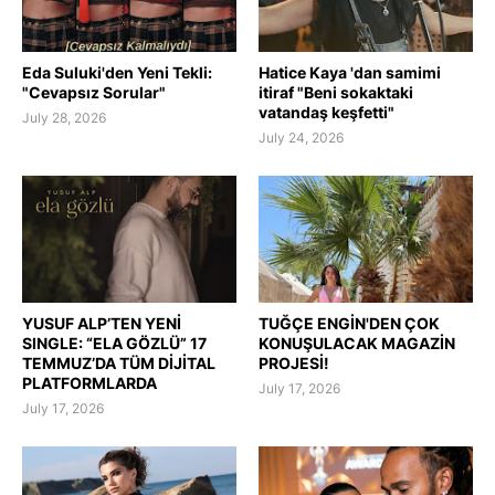
Eda Suluki'den Yeni Tekli:
Hatice Kaya 'dan samimi
"Cevapsız Sorular"
itiraf "Beni sokaktaki
vatandaş keşfetti"
July 28, 2026
July 24, 2026
YUSUF ALP’TEN YENİ
TUĞÇE ENGİN'DEN ÇOK
SINGLE: “ELA GÖZLÜ” 17
KONUŞULACAK MAGAZİN
TEMMUZ’DA TÜM DİJİTAL
PROJESİ!
PLATFORMLARDA
July 17, 2026
July 17, 2026