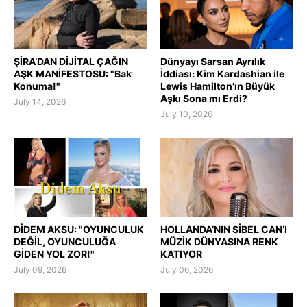
ŞİRA’DAN DİJİTAL ÇAĞIN
Dünyayı Sarsan Ayrılık
AŞK MANİFESTOSU: "Bak
İddiası: Kim Kardashian ile
Konuma!"
Lewis Hamilton’ın Büyük
Aşkı Sona mı Erdi?
July 14, 2026
July 10, 2026
DİDEM AKSU: "OYUNCULUK
HOLLANDA’NIN SİBEL CAN’I
DEĞİL, OYUNCULUĞA
MÜZİK DÜNYASINA RENK
GİDEN YOL ZOR!"
KATIYOR
July 09, 2026
July 06, 2026