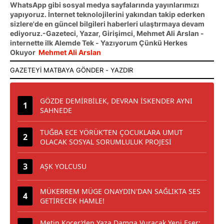
WhatsApp gibi sosyal medya sayfalarında yayınlarımızı
yapıyoruz. İnternet teknolojilerini yakından takip ederken
sizlere'de en güncel bilgileri haberleri ulaştırmaya devam
ediyoruz.-Gazeteci, Yazar, Girişimci, Mehmet Ali Arslan -
internette ilk Alemde Tek - Yazıyorum Çünkü Herkes
Okuyor
Mehmet Ali Arslan
GÖZDE DEMİRBİLEK, DEVRAN İSKENDER AYNI
SAHNEDE
TUĞBA ECE YÖRÜK’TEN ÇOCUKLARA UMUT
OLACAK SOSYAL SORUMLULUK PROJESİ
AŞK YOLCUSU
MÜKERREM MÜGE ONAYDIN'DAN SAĞLIKTA SES
GETİRECEK HAMLE!
Metin Koçer’den Yaza Damga Vuracak Yeni Eser: