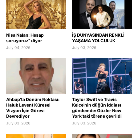
Nisa Nalan: Hesap
İŞ DÜNYASINDAN RENKLİ
soruyoruz" diyor
YAŞAMA YOLCULUK
July 04, 2026
July 03, 2026
Ahbap’ta Dönüm Noktası:
Taylor Swift ve Travis
Haluk Levent Küresel
Kelce'nin düğün iddiası
Vizyon İçin Görevi
gündemde: Gözler New
Devrediyor
York'taki törene çevrildi
July 03, 2026
July 03, 2026