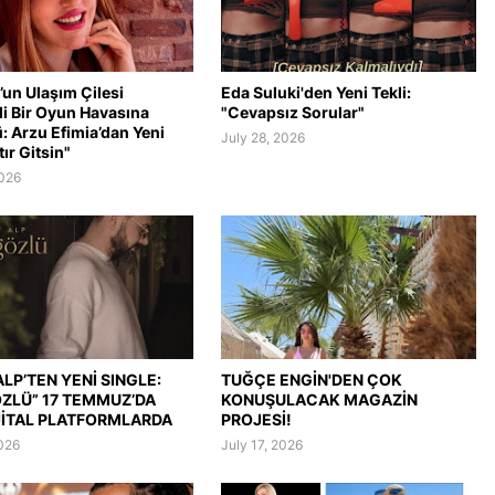
’un Ulaşım Çilesi
Eda Suluki'den Yeni Tekli:
li Bir Oyun Havasına
"Cevapsız Sorular"
: Arzu Efimia’dan Yeni
July 28, 2026
tır Gitsin"
2026
LP’TEN YENİ SINGLE:
TUĞÇE ENGİN'DEN ÇOK
ÖZLÜ” 17 TEMMUZ’DA
KONUŞULACAK MAGAZİN
JİTAL PLATFORMLARDA
PROJESİ!
2026
July 17, 2026