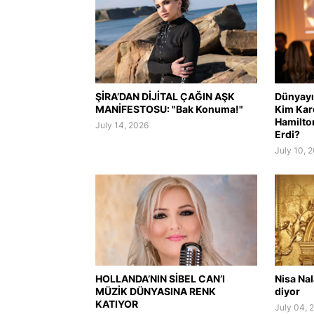
ŞİRA’DAN DİJİTAL ÇAĞIN AŞK
Dünyayı 
MANİFESTOSU: "Bak Konuma!"
Kim Kar
Hamilto
July 14, 2026
Erdi?
July 10, 
HOLLANDA’NIN SİBEL CAN’I
Nisa Na
MÜZİK DÜNYASINA RENK
diyor
KATIYOR
July 04, 