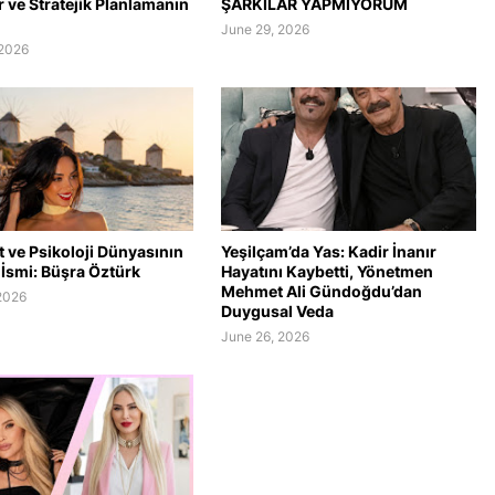
er ve Stratejik Planlamanın
ŞARKILAR YAPMIYORUM
June 29, 2026
 2026
 ve Psikoloji Dünyasının
Yeşilçam’da Yas: Kadir İnanır
İsmi: Büşra Öztürk
Hayatını Kaybetti, Yönetmen
Mehmet Ali Gündoğdu’dan
2026
Duygusal Veda
June 26, 2026