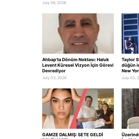
July 06, 2026
Ahbap’ta Dönüm Noktası: Haluk
Taylor S
Levent Küresel Vizyon İçin Görevi
düğün i
Devrediyor
New York
July 03, 2026
July 03, 
GAMZE DALMIŞ: SETE GELDİ
Üzerind