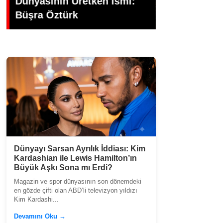
Gündoğdu’dan Duygusal
Dökümü: Kad
Veda
Veda
Dünyayı Sarsan Ayrılık İddiası: Kim
Kardashian ile Lewis Hamilton’ın
Büyük Aşkı Sona mı Erdi?
Magazin ve spor dünyasının son dönemdeki
en gözde çifti olan ABD’li televizyon yıldızı
Kim Kardashi...
Devamını Oku →