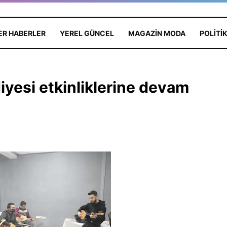
ER HABERLER
YEREL GÜNCEL
MAGAZIN MODA
POLITI
iyesi etkinliklerine devam
ı Antalya'da:
Edebiyat ve Psikoloji