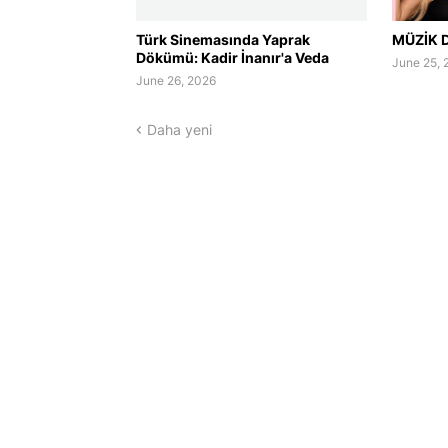
Türk Sinemasında Yaprak
MÜZİK D
Dökümü: Kadir İnanır'a Veda
June 25, 
June 26, 2026
Daha yeni