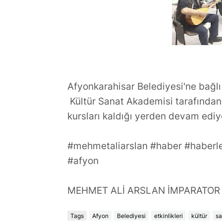
TÜKETİLEN ŞARKILAR
,Türkiye'ye 
YAPMIYORUM
Oluyor?
Afyonkarahisar Belediyesi'ne bağl
Kültür Sanat Akademisi tarafında
kursları kaldığı yerden devam ediy
#mehmetaliarslan #haber #haberle
#afyon
MEHMET ALİ ARSLAN İMPARATOR
Tags
Afyon
Belediyesi
etkinlikleri
kültür
sa