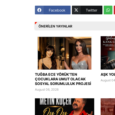
Facebook
Twitter
ÖNERILEN YAYINLAR
TUĞBA ECE YÖRÜK’TEN
AŞK YO
ÇOCUKLARA UMUT OLACAK
August 04
SOSYAL SORUMLULUK PROJESİ
August 06, 2026