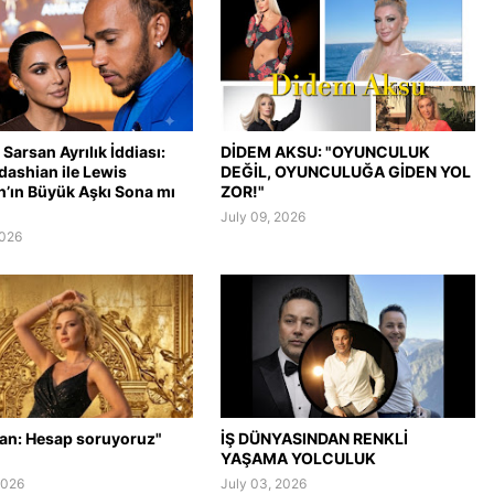
Sarsan Ayrılık İddiası:
DİDEM AKSU: "OYUNCULUK
dashian ile Lewis
DEĞİL, OYUNCULUĞA GİDEN YOL
n’ın Büyük Aşkı Sona mı
ZOR!"
July 09, 2026
2026
lan: Hesap soruyoruz"
İŞ DÜNYASINDAN RENKLİ
YAŞAMA YOLCULUK
2026
July 03, 2026