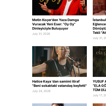
Metin Koçer’den Yaza Damga
İstanbul
Vuracak Yeni Eser: “Oy Oy”
Eğlence
Dinleyiciyle Buluşuyor
Dönüştü
Tekli "At
July 31, 2026
July 31, 
Hatice Kaya 'dan samimi itiraf
YUSUF A
"Beni sokaktaki vatandaş keşfetti"
“ELA G
TÜM Dİ
July 24, 2026
July 17, 