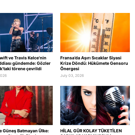
wift ve Travis Kelce'nin
Fransa’da Aşırı Sıcaklar Siyasi
ddiası gündemde: Gözler
Krize Döndü: Hükümete Gensoru
'taki törene çevrildi
Önergesi
2026
July 03, 2026
e Güneş Batmayan Ülke:
HİLAL GÜR KOLAY TÜKETİLEN