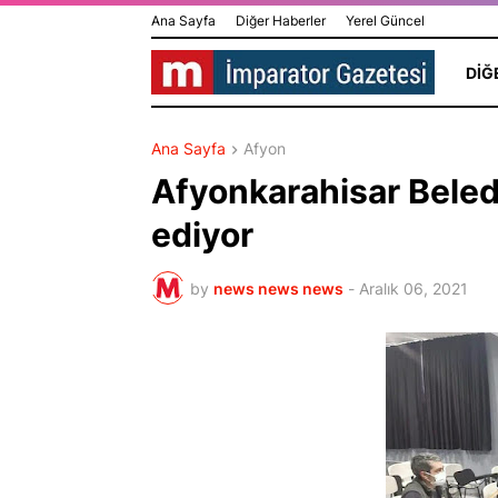
Ana Sayfa
Diğer Haberler
Yerel Güncel
DIĞ
Ana Sayfa
Afyon
Afyonkarahisar Beled
ediyor
by
news news news
-
Aralık 06, 2021
HİLAL GÜR KOLAY
Dünya Yıldız