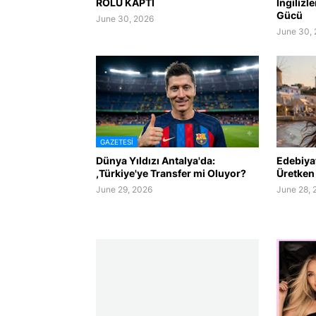
ROLÜ KAPTI
İngilizl
Gücü
June 30, 2026
June 30,
GAZETESI
Dünya Yıldızı Antalya'da:
Edebiyat
,Türkiye'ye Transfer mi Oluyor?
Üretken 
June 29, 2026
June 28, 