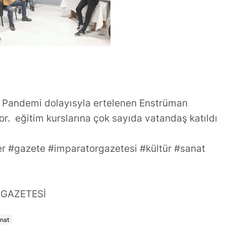
Transfer mi
Dünyasının Üretken İsmi:
Büşra Öztürk
ı
n Pandemi dolayısyla ertelenen Enstrüman
or. eğitim kurslarına çok sayıda vatandaş katıldı
r #gazete #imparatorgazetesi #kültür #sanat
 GAZETESİ
nat