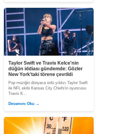
Taylor Swift ve Travis Kelce'nin
düğün iddiası gündemde: Gözler
New York'taki törene çevrildi
Pop müziğin dünyaca ünlü yıldızı Taylor Swift
ile NFL ekibi Kansas City Chiefs'in oyuncusu
Travis K...
Devamını Oku →