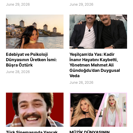
June 29, 2026
June 29, 2026
Edebiyat ve Psikoloji
Yeşilçam’da Yas: Kadir
Dünyasının Üretken İsmi:
İnanır Hayatını Kaybetti,
Büşra Öztürk
Yönetmen Mehmet Ali
Gündoğdu’dan Duygusal
June 28, 2026
Veda
June 26, 2026
Türk Sinemasında Yaprak
MÜZİK DÜNYASININ