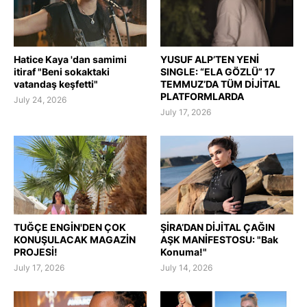
Hatice Kaya 'dan samimi
YUSUF ALP’TEN YENİ
itiraf "Beni sokaktaki
SINGLE: “ELA GÖZLÜ” 17
vatandaş keşfetti"
TEMMUZ’DA TÜM DİJİTAL
PLATFORMLARDA
July 24, 2026
July 17, 2026
TUĞÇE ENGİN'DEN ÇOK
ŞİRA’DAN DİJİTAL ÇAĞIN
KONUŞULACAK MAGAZİN
AŞK MANİFESTOSU: "Bak
PROJESİ!
Konuma!"
July 17, 2026
July 14, 2026