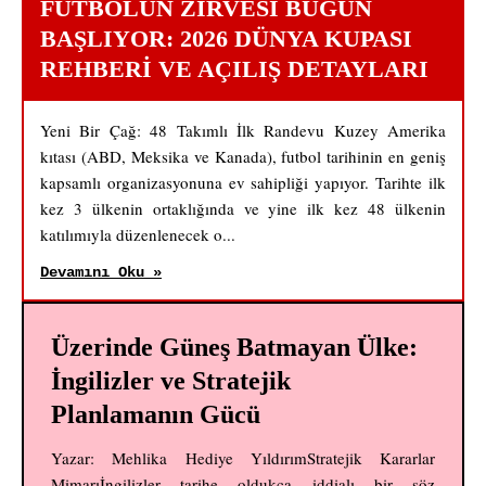
FUTBOLUN ZIRVESI BUGÜN
BAŞLIYOR: 2026 DÜNYA KUPASI
REHBERI VE AÇILIŞ DETAYLARI
Yeni Bir Çağ: 48 Takımlı İlk Randevu Kuzey Amerika
kıtası (ABD, Meksika ve Kanada), futbol tarihinin en geniş
kapsamlı organizasyonuna ev sahipliği yapıyor. Tarihte ilk
kez 3 ülkenin ortaklığında ve yine ilk kez 48 ülkenin
katılımıyla düzenlenecek o...
Devamını Oku »
Üzerinde Güneş Batmayan Ülke:
İngilizler ve Stratejik
Planlamanın Gücü
Yazar: Mehlika Hediye YıldırımStratejik Kararlar
Mimarıİngilizler tarihe oldukça iddialı bir söz