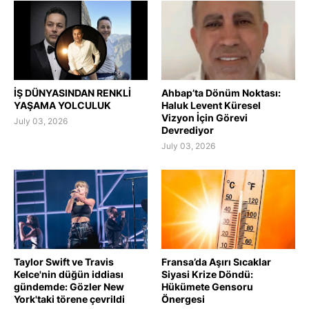
İŞ DÜNYASINDAN RENKLİ
Ahbap’ta Dönüm Noktası:
YAŞAMA YOLCULUK
Haluk Levent Küresel
Vizyon İçin Görevi
July 03, 2026
Devrediyor
July 03, 2026
Taylor Swift ve Travis
Fransa’da Aşırı Sıcaklar
Kelce'nin düğün iddiası
Siyasi Krize Döndü:
gündemde: Gözler New
Hükümete Gensoru
York'taki törene çevrildi
Önergesi