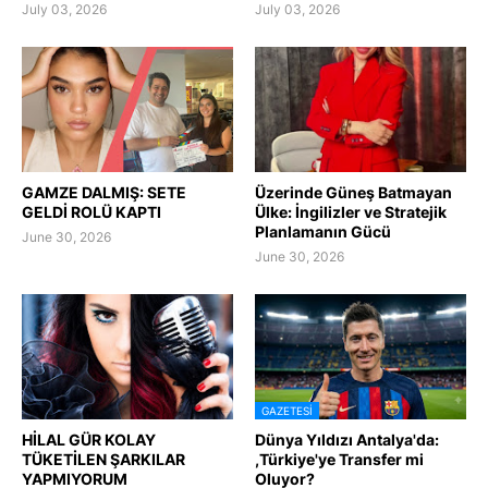
July 03, 2026
July 03, 2026
GAMZE DALMIŞ: SETE
Üzerinde Güneş Batmayan
GELDİ ROLÜ KAPTI
Ülke: İngilizler ve Stratejik
Planlamanın Gücü
June 30, 2026
June 30, 2026
GAZETESI
HİLAL GÜR KOLAY
Dünya Yıldızı Antalya'da:
TÜKETİLEN ŞARKILAR
,Türkiye'ye Transfer mi
YAPMIYORUM
Oluyor?