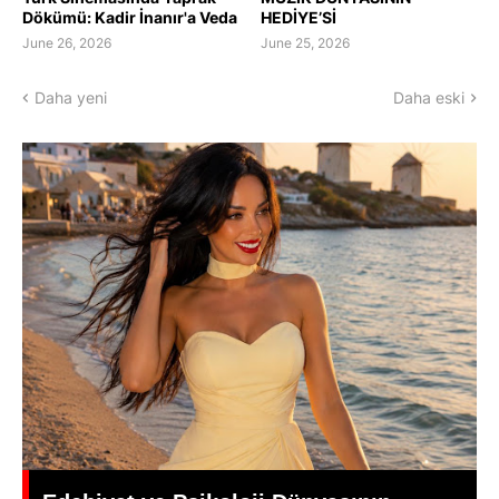
Dökümü: Kadir İnanır'a Veda
HEDİYE’Sİ
June 26, 2026
June 25, 2026
Daha yeni
Daha eski
Yeşilçam’da Yas: Kadir İnanır Hayatını