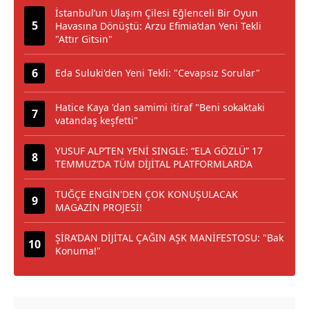
İstanbul’un Ulaşım Çilesi Eğlenceli Bir Oyun
Havasına Dönüştü: Arzu Efimia’dan Yeni Tekli
"Attır Gitsin"
Eda Suluki'den Yeni Tekli: "Cevapsız Sorular"
Hatice Kaya 'dan samimi itiraf "Beni sokaktaki
vatandaş keşfetti"
YUSUF ALP’TEN YENİ SINGLE: “ELA GÖZLÜ” 17
TEMMUZ’DA TÜM DİJİTAL PLATFORMLARDA
TUĞÇE ENGİN'DEN ÇOK KONUŞULACAK
MAGAZİN PROJESİ!
ŞİRA’DAN DİJİTAL ÇAĞIN AŞK MANİFESTOSU: "Bak
Konuma!"