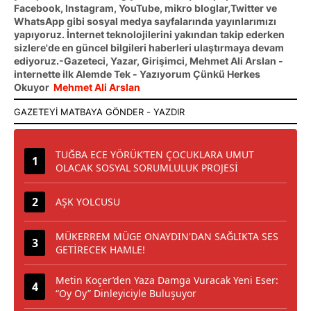
Facebook, Instagram, YouTube, mikro bloglar,Twitter ve
WhatsApp gibi sosyal medya sayfalarında yayınlarımızı
yapıyoruz. İnternet teknolojilerini yakından takip ederken
sizlere'de en güncel bilgileri haberleri ulaştırmaya devam
ediyoruz.-Gazeteci, Yazar, Girişimci, Mehmet Ali Arslan -
internette ilk Alemde Tek - Yazıyorum Çünkü Herkes
Okuyor
Mehmet Ali Arslan
TUĞBA ECE YÖRÜK’TEN ÇOCUKLARA UMUT
OLACAK SOSYAL SORUMLULUK PROJESİ
AŞK YOLCUSU
MÜKERREM MÜGE ONAYDIN'DAN SAĞLIKTA SES
GETİRECEK HAMLE!
Metin Koçer’den Yaza Damga Vuracak Yeni Eser:
“Oy Oy” Dinleyiciyle Buluşuyor