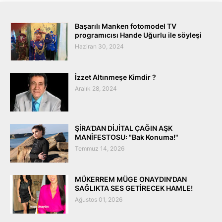
Başarılı Manken fotomodel TV
programıcısı Hande Uğurlu ile söyleşi
Haziran 30, 2024
İzzet Altınmeşe Kimdir ?
Aralık 28, 2024
ŞİRA’DAN DİJİTAL ÇAĞIN AŞK
MANİFESTOSU: "Bak Konuma!"
Temmuz 14, 2026
MÜKERREM MÜGE ONAYDIN'DAN
SAĞLIKTA SES GETİRECEK HAMLE!
Ağustos 01, 2026