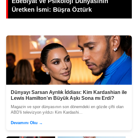
Kaybetti, Yönetmen Mehmet Ali
Gündoğdu’dan Duygusal Veda
Dünyayı Sarsan Ayrılık İddiası: Kim Kardashian ile
Lewis Hamilton’ın Büyük Aşkı Sona mı Erdi?
Magazin ve spor dünyasının son dönemdeki en gözde çifti olan
ABD’li televizyon yıldızı Kim Kardashi...
Devamını Oku →