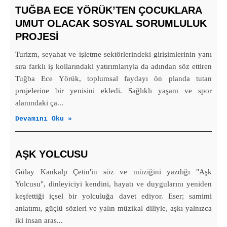
TUĞBA ECE YÖRÜK’TEN ÇOCUKLARA
UMUT OLACAK SOSYAL SORUMLULUK
PROJESİ
Turizm, seyahat ve işletme sektörlerindeki girişimlerinin yanı
sıra farklı iş kollarındaki yatırımlarıyla da adından söz ettiren
Tuğba Ece Yörük, toplumsal faydayı ön planda tutan
projelerine bir yenisini ekledi. Sağlıklı yaşam ve spor
alanındaki ça...
Devamını Oku »
AŞK YOLCUSU
Gülay Kankalp Çetin'in söz ve müziğini yazdığı "Aşk
Yolcusu", dinleyiciyi kendini, hayatı ve duygularını yeniden
keşfettiği içsel bir yolculuğa davet ediyor. Eser; samimi
anlatımı, güçlü sözleri ve yalın müzikal diliyle, aşkı yalnızca
iki insan aras...