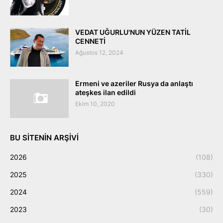
VEDAT UĞURLU'NUN YÜZEN TATİL
CENNETİ
Ağustos 12, 2024
Ermeni ve azeriler Rusya da anlaştı
ateşkes ilan edildi
Ekim 10, 2020
BU SITENIN ARŞIVI
2026
(108)
2025
(330)
2024
(559)
2023
(30)