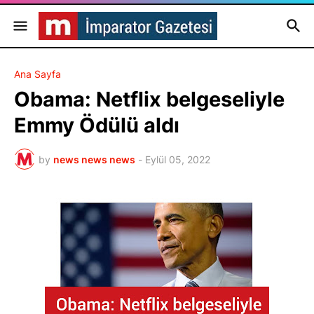
Ana Sayfa
Obama: Netflix belgeseliyle
Emmy Ödülü aldı
by
news news news
-
Eylül 05, 2022