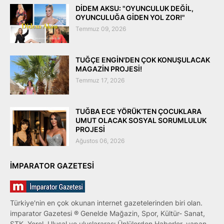
DİDEM AKSU: "OYUNCULUK DEĞİL,
OYUNCULUĞA GİDEN YOL ZOR!"
Temmuz 09, 2026
TUĞÇE ENGİN'DEN ÇOK KONUŞULACAK
MAGAZİN PROJESİ!
Temmuz 17, 2026
TUĞBA ECE YÖRÜK’TEN ÇOCUKLARA
UMUT OLACAK SOSYAL SORUMLULUK
PROJESİ
Ağustos 06, 2026
IMPARATOR GAZETESI
Türkiye'nin en çok okunan internet gazetelerinden biri olan.
imparator Gazetesi ® Genelde Mağazin, Spor, Kültür- Sanat,
STK, Yerel, Ulusal ve uluslararası Ünlülerden Haberler, yapan