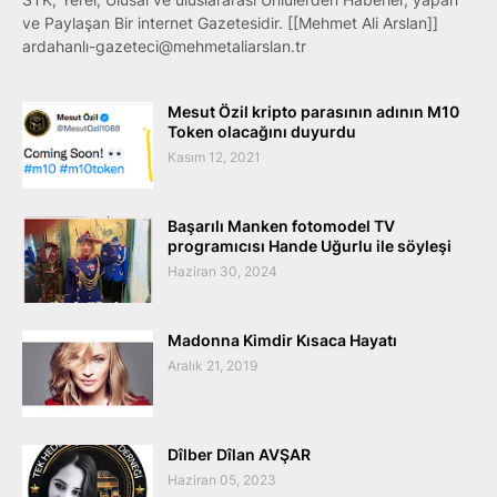
ve Paylaşan Bir internet Gazetesidir. [[Mehmet Ali Arslan]]
ardahanlı-gazeteci@mehmetaliarslan.tr
Mesut Özil kripto parasının adının M10
Token olacağını duyurdu
Kasım 12, 2021
Başarılı Manken fotomodel TV
programıcısı Hande Uğurlu ile söyleşi
Haziran 30, 2024
Madonna Kimdir Kısaca Hayatı
Aralık 21, 2019
Dîlber Dîlan AVŞAR
Haziran 05, 2023