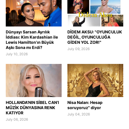
Dünyayı Sarsan Ayrılık
DİDEM AKSU: "OYUNCULUK
İddiası: Kim Kardashian ile
DEĞİL, OYUNCULUĞA
Lewis Hamilton’ın Büyük
GİDEN YOL ZOR!"
Aşkı Sona mı Erdi?
July 09, 2026
July 10, 2026
HOLLANDA’NIN SİBEL CAN’I
Nisa Nalan: Hesap
MÜZİK DÜNYASINA RENK
soruyoruz" diyor
KATIYOR
July 04, 2026
July 06, 2026