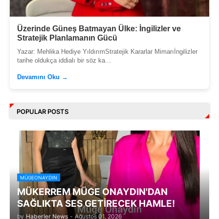
Üzerinde Güneş Batmayan Ülke: İngilizler ve
Stratejik Planlamanın Gücü
Yazar: Mehlika Hediye YıldırımStratejik Kararlar Mimarıİngilizler
tarihe oldukça iddialı bir söz ka...
Devamını Oku →
POPULAR POSTS
MÜGEONAYDIN
MÜKERREM MÜGE ONAYDIN'DAN
SAĞLIKTA SES GETİRECEK HAMLE!
by
Haberler News
-
Ağustos 01, 2026