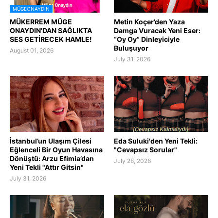
MÜGEONAYDIN
MÜKERREM MÜGE
Metin Koçer’den Yaza
ONAYDIN'DAN SAĞLIKTA
Damga Vuracak Yeni Eser:
SES GETİRECEK HAMLE!
“Oy Oy” Dinleyiciyle
Buluşuyor
August 01, 2026
July 31, 2026
İstanbul’un Ulaşım Çilesi
Eda Suluki'den Yeni Tekli:
Eğlenceli Bir Oyun Havasına
"Cevapsız Sorular"
Dönüştü: Arzu Efimia’dan
July 28, 2026
Yeni Tekli "Attır Gitsin"
July 31, 2026