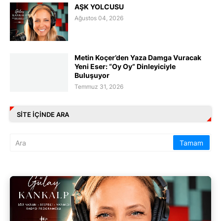
AŞK YOLCUSU
Ağustos 04, 2026
Metin Koçer’den Yaza Damga Vuracak
Yeni Eser: “Oy Oy” Dinleyiciyle
Buluşuyor
Temmuz 31, 2026
SITE IÇINDE ARA