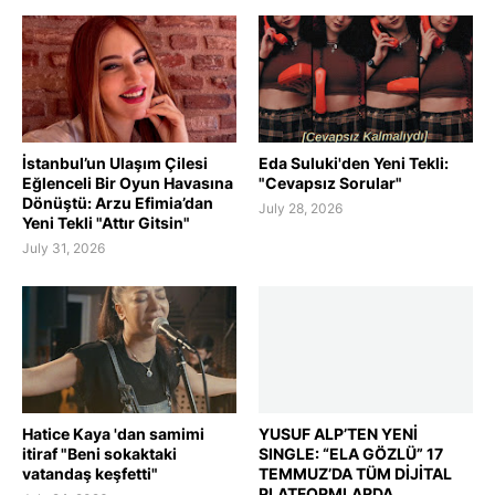
İstanbul’un Ulaşım Çilesi
Eda Suluki'den Yeni Tekli:
Eğlenceli Bir Oyun Havasına
"Cevapsız Sorular"
Dönüştü: Arzu Efimia’dan
July 28, 2026
Yeni Tekli "Attır Gitsin"
July 31, 2026
Hatice Kaya 'dan samimi
YUSUF ALP’TEN YENİ
itiraf "Beni sokaktaki
SINGLE: “ELA GÖZLÜ” 17
vatandaş keşfetti"
TEMMUZ’DA TÜM DİJİTAL
PLATFORMLARDA