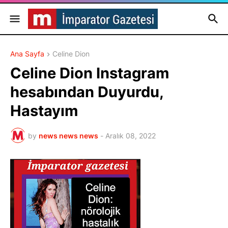
Ana Sayfa
Celine Dion
Celine Dion Instagram
hesabından Duyurdu,
Hastayım
by
news news news
-
Aralık 08, 2022