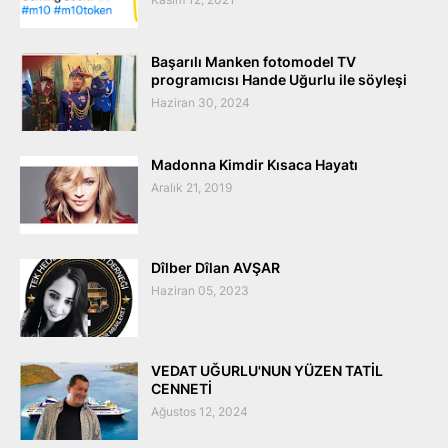
Başarılı Manken fotomodel TV
programıcısı Hande Uğurlu ile söyleşi
Haziran 30, 2024
Madonna Kimdir Kısaca Hayatı
Aralık 21, 2019
Dîlber Dîlan AVŞAR
Haziran 05, 2023
VEDAT UĞURLU'NUN YÜZEN TATİL
CENNETİ
Ağustos 12, 2024