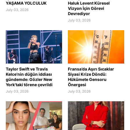
YAŞAMA YOLCULUK
Haluk Levent Küresel
Vizyon İçin Görevi
July 03, 2026
Devrediyor
July 03, 2026
Taylor Swift ve Travis
Fransa’da Aşırı Sıcaklar
Kelce'nin düğün iddiası
Siyasi Krize Döndü:
gündemde: Gözler New
Hükümete Gensoru
York'taki törene çevrildi
Önergesi
July 03, 2026
July 03, 2026