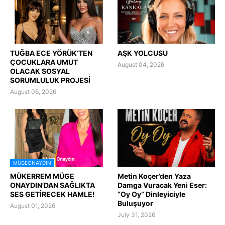
TUĞBA ECE YÖRÜK’TEN
AŞK YOLCUSU
ÇOCUKLARA UMUT
August 04, 2026
OLACAK SOSYAL
SORUMLULUK PROJESİ
August 06, 2026
MÜGEONAYDIN
MÜKERREM MÜGE
Metin Koçer’den Yaza
ONAYDIN'DAN SAĞLIKTA
Damga Vuracak Yeni Eser:
SES GETİRECEK HAMLE!
“Oy Oy” Dinleyiciyle
Buluşuyor
August 01, 2026
July 31, 2026