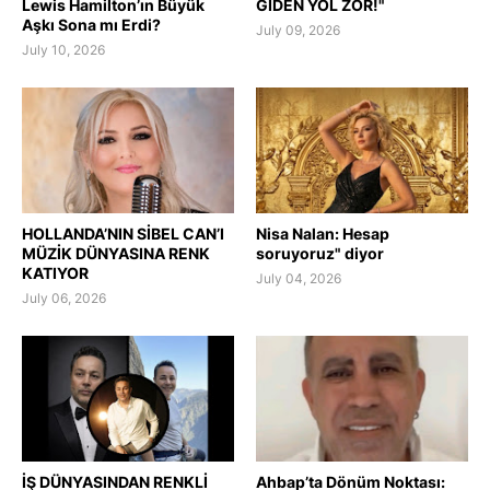
Lewis Hamilton’ın Büyük
GİDEN YOL ZOR!"
Aşkı Sona mı Erdi?
July 09, 2026
July 10, 2026
HOLLANDA’NIN SİBEL CAN’I
Nisa Nalan: Hesap
MÜZİK DÜNYASINA RENK
soruyoruz" diyor
KATIYOR
July 04, 2026
July 06, 2026
İŞ DÜNYASINDAN RENKLİ
Ahbap’ta Dönüm Noktası: