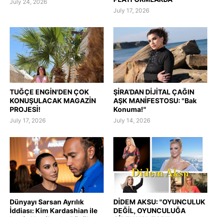
July 24, 2026
July 17, 2026
TUĞÇE ENGİN'DEN ÇOK
ŞİRA’DAN DİJİTAL ÇAĞIN
KONUŞULACAK MAGAZİN
AŞK MANİFESTOSU: "Bak
PROJESİ!
Konuma!"
July 17, 2026
July 14, 2026
Dünyayı Sarsan Ayrılık
DİDEM AKSU: "OYUNCULUK
İddiası: Kim Kardashian ile
DEĞİL, OYUNCULUĞA