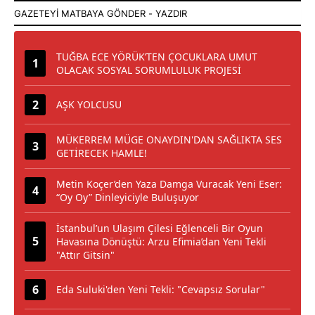
TUĞBA ECE YÖRÜK’TEN ÇOCUKLARA UMUT
OLACAK SOSYAL SORUMLULUK PROJESİ
AŞK YOLCUSU
MÜKERREM MÜGE ONAYDIN'DAN SAĞLIKTA SES
GETİRECEK HAMLE!
Metin Koçer’den Yaza Damga Vuracak Yeni Eser:
“Oy Oy” Dinleyiciyle Buluşuyor
İstanbul’un Ulaşım Çilesi Eğlenceli Bir Oyun
Havasına Dönüştü: Arzu Efimia’dan Yeni Tekli
"Attır Gitsin"
Eda Suluki'den Yeni Tekli: "Cevapsız Sorular"