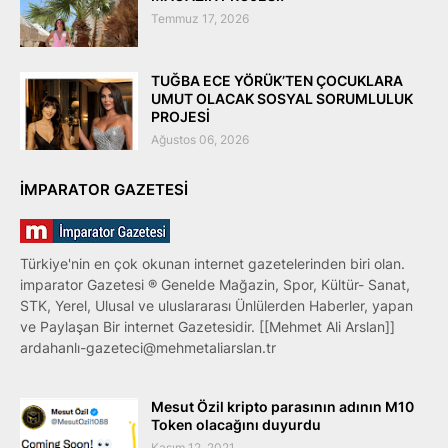
Temmuz 17, 2026
TUĞBA ECE YÖRÜK’TEN ÇOCUKLARA
UMUT OLACAK SOSYAL SORUMLULUK
PROJESİ
Ağustos 06, 2026
IMPARATOR GAZETESI
Türkiye'nin en çok okunan internet gazetelerinden biri olan.
imparator Gazetesi ® Genelde Mağazin, Spor, Kültür- Sanat,
STK, Yerel, Ulusal ve uluslararası Ünlülerden Haberler, yapan
ve Paylaşan Bir internet Gazetesidir. [[Mehmet Ali Arslan]]
ardahanlı-gazeteci@mehmetaliarslan.tr
Mesut Özil kripto parasının adının M10
Token olacağını duyurdu
Kasım 12, 2021