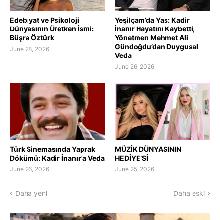
Edebiyat ve Psikoloji
Yeşilçam’da Yas: Kadir
Dünyasının Üretken İsmi:
İnanır Hayatını Kaybetti,
Büşra Öztürk
Yönetmen Mehmet Ali
Gündoğdu’dan Duygusal
June 28, 2026
Veda
June 26, 2026
Türk Sinemasında Yaprak
MÜZİK DÜNYASININ
Dökümü: Kadir İnanır'a Veda
HEDİYE’Sİ
June 26, 2026
June 25, 2026
Daha yeni
Daha eski