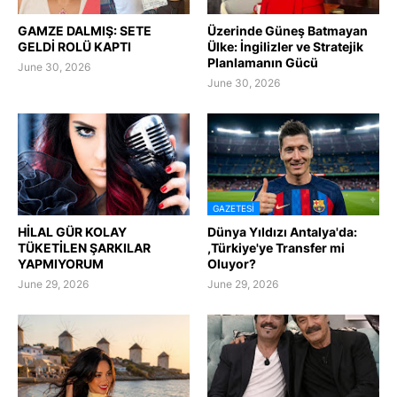
GAMZE DALMIŞ: SETE
Üzerinde Güneş Batmayan
GELDİ ROLÜ KAPTI
Ülke: İngilizler ve Stratejik
Planlamanın Gücü
June 30, 2026
June 30, 2026
GAZETESI
HİLAL GÜR KOLAY
Dünya Yıldızı Antalya'da:
TÜKETİLEN ŞARKILAR
,Türkiye'ye Transfer mi
YAPMIYORUM
Oluyor?
June 29, 2026
June 29, 2026