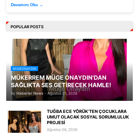
Devamını Oku →
POPULAR POSTS
MÜGEONAYDIN
MÜKERREM MÜGE ONAYDIN'DAN
SAĞLIKTA SES GETİRECEK HAMLE!
by
Haberler News
-
Ağustos 01, 2026
TUĞBA ECE YÖRÜK’TEN ÇOCUKLARA
UMUT OLACAK SOSYAL SORUMLULUK
PROJESİ
Ağustos 06, 2026