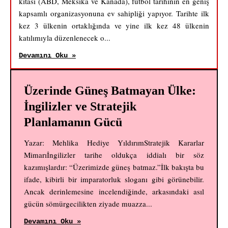
kıtası (ABD, Meksika ve Kanada), futbol tarihinin en geniş
kapsamlı organizasyonuna ev sahipliği yapıyor. Tarihte ilk
kez 3 ülkenin ortaklığında ve yine ilk kez 48 ülkenin
katılımıyla düzenlenecek o...
Devamını Oku »
Üzerinde Güneş Batmayan Ülke:
İngilizler ve Stratejik
Planlamanın Gücü
Yazar: Mehlika Hediye YıldırımStratejik Kararlar
Mimarıİngilizler tarihe oldukça iddialı bir söz
kazımışlardır: “Üzerimizde güneş batmaz.”İlk bakışta bu
ifade, kibirli bir imparatorluk sloganı gibi görünebilir.
Ancak derinlemesine incelendiğinde, arkasındaki asıl
gücün sömürgecilikten ziyade muazza...
Devamını Oku »