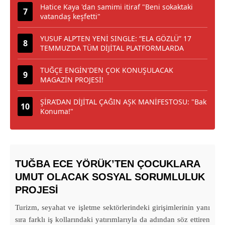
Hatice Kaya 'dan samimi itiraf "Beni sokaktaki
vatandaş keşfetti"
YUSUF ALP’TEN YENİ SINGLE: “ELA GÖZLÜ” 17
TEMMUZ’DA TÜM DİJİTAL PLATFORMLARDA
TUĞÇE ENGİN'DEN ÇOK KONUŞULACAK
MAGAZİN PROJESİ!
ŞİRA’DAN DİJİTAL ÇAĞIN AŞK MANİFESTOSU: "Bak
Konuma!"
TUĞBA ECE YÖRÜK’TEN ÇOCUKLARA
UMUT OLACAK SOSYAL SORUMLULUK
PROJESİ
Turizm, seyahat ve işletme sektörlerindeki girişimlerinin yanı
sıra farklı iş kollarındaki yatırımlarıyla da adından söz ettiren