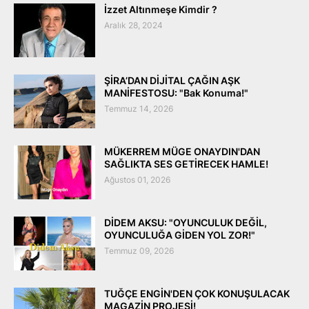
İzzet Altınmeşe Kimdir ?
Aralık 28, 2024
ŞİRA’DAN DİJİTAL ÇAĞIN AŞK
MANİFESTOSU: "Bak Konuma!"
Temmuz 14, 2026
MÜKERREM MÜGE ONAYDIN'DAN
SAĞLIKTA SES GETİRECEK HAMLE!
Ağustos 01, 2026
DİDEM AKSU: "OYUNCULUK DEĞİL,
OYUNCULUĞA GİDEN YOL ZOR!"
Temmuz 09, 2026
TUĞÇE ENGİN'DEN ÇOK KONUŞULACAK
MAGAZİN PROJESİ!