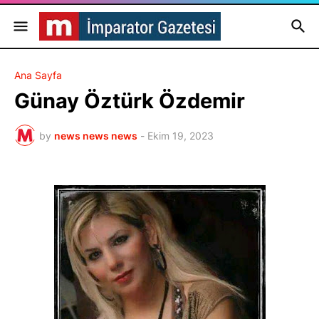
Ana Sayfa
Günay Öztürk Özdemir
by
news news news
-
Ekim 19, 2023