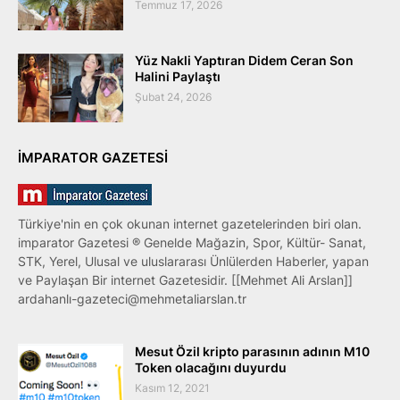
Temmuz 17, 2026
Yüz Nakli Yaptıran Didem Ceran Son
Halini Paylaştı
Şubat 24, 2026
IMPARATOR GAZETESI
Türkiye'nin en çok okunan internet gazetelerinden biri olan.
imparator Gazetesi ® Genelde Mağazin, Spor, Kültür- Sanat,
STK, Yerel, Ulusal ve uluslararası Ünlülerden Haberler, yapan
ve Paylaşan Bir internet Gazetesidir. [[Mehmet Ali Arslan]]
ardahanlı-gazeteci@mehmetaliarslan.tr
Mesut Özil kripto parasının adının M10
Token olacağını duyurdu
Kasım 12, 2021