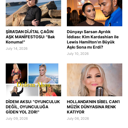
ŞİRA’DAN DİJİTAL ÇAĞIN
Dünyayı Sarsan Ayrılık
AŞK MANİFESTOSU: "Bak
İddiası: Kim Kardashian ile
Konuma!"
Lewis Hamilton’ın Büyük
Aşkı Sona mı Erdi?
July 14, 2026
July 10, 2026
DİDEM AKSU: "OYUNCULUK
HOLLANDA’NIN SİBEL CAN’I
DEĞİL, OYUNCULUĞA
MÜZİK DÜNYASINA RENK
GİDEN YOL ZOR!"
KATIYOR
July 09, 2026
July 06, 2026