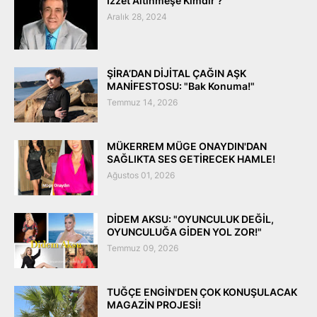
İzzet Altınmeşe Kimdir ?
Aralık 28, 2024
ŞİRA’DAN DİJİTAL ÇAĞIN AŞK
MANİFESTOSU: "Bak Konuma!"
Temmuz 14, 2026
MÜKERREM MÜGE ONAYDIN'DAN
SAĞLIKTA SES GETİRECEK HAMLE!
Ağustos 01, 2026
DİDEM AKSU: "OYUNCULUK DEĞİL,
OYUNCULUĞA GİDEN YOL ZOR!"
Temmuz 09, 2026
TUĞÇE ENGİN'DEN ÇOK KONUŞULACAK
MAGAZİN PROJESİ!