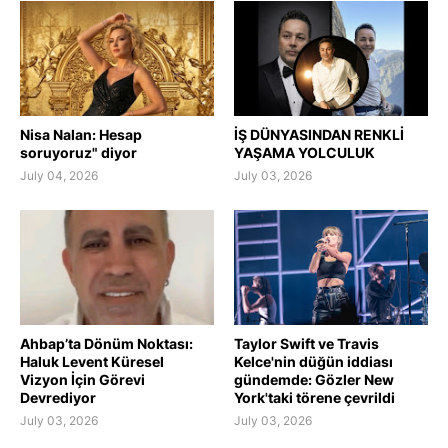
Nisa Nalan: Hesap
İŞ DÜNYASINDAN RENKLİ
soruyoruz" diyor
YAŞAMA YOLCULUK
July 04, 2026
July 03, 2026
Ahbap’ta Dönüm Noktası:
Taylor Swift ve Travis
Haluk Levent Küresel
Kelce'nin düğün iddiası
Vizyon İçin Görevi
gündemde: Gözler New
Devrediyor
York'taki törene çevrildi
July 03, 2026
July 03, 2026