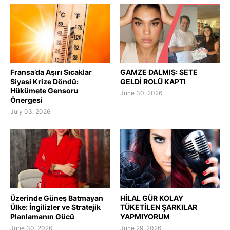
Fransa’da Aşırı Sıcaklar
GAMZE DALMIŞ: SETE
Siyasi Krize Döndü:
GELDİ ROLÜ KAPTI
Hükümete Gensoru
June 30, 2026
Önergesi
July 03, 2026
Üzerinde Güneş Batmayan
HİLAL GÜR KOLAY
Ülke: İngilizler ve Stratejik
TÜKETİLEN ŞARKILAR
Planlamanın Gücü
YAPMIYORUM
June 30, 2026
June 29, 2026