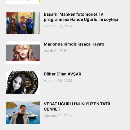
Başarılı Manken fotomodel TV
programıcısı Hande Uğurlu ile söyleşi
Haziran 30, 2024
Madonna Kimdir Kısaca Hayatı
Aralık 21, 2019
Dîlber Dîlan AVŞAR
Haziran 05, 2023
VEDAT UĞURLU'NUN YÜZEN TATİL
CENNETİ
Ağustos 12, 2024