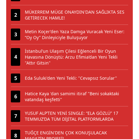
MÜKERREM MÜGE ONAYDIN'DAN SAĞLIKTA SES
GETİRECEK HAMLE!
Metin Koçer’den Yaza Damga Vuracak Yeni Eser:
“Oy Oy” Dinleyiciyle Buluşuyor
İstanbul’un Ulaşım Çilesi Eğlenceli Bir Oyun
Havasına Dönüştü: Arzu Efimia’dan Yeni Tekli
"Attır Gitsin"
Eda Suluki'den Yeni Tekli: "Cevapsız Sorular"
Hatice Kaya 'dan samimi itiraf "Beni sokaktaki
vatandaş keşfetti"
YUSUF ALP’TEN YENİ SINGLE: “ELA GÖZLÜ” 17
TEMMUZ’DA TÜM DİJİTAL PLATFORMLARDA
TUĞÇE ENGİN'DEN ÇOK KONUŞULACAK
MAGAZİN PROJESİ!