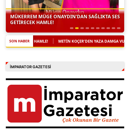
MÜKERREM MÜGE ONAYDIN'DAN SAĞLIKTA SES
GETİRECEK HAMLE!
IN KOÇER’DEN YAZA DAMGA VURACAK YENI ESER: “OY OY” DINLEYICI
SON HABER
İMPARATOR GAZETESI