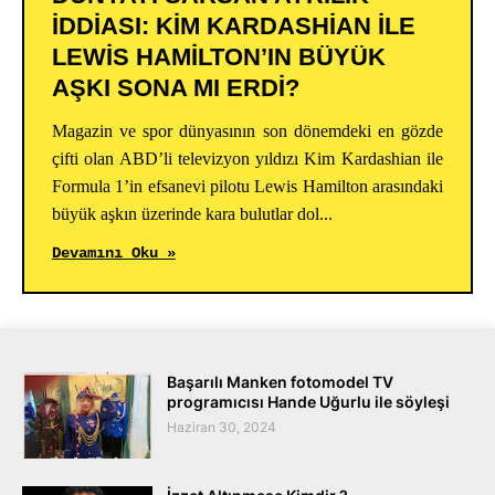
İDDIASI: KIM KARDASHIAN ILE
LEWIS HAMILTON’IN BÜYÜK
AŞKI SONA MI ERDI?
Magazin ve spor dünyasının son dönemdeki en gözde
çifti olan ABD’li televizyon yıldızı Kim Kardashian ile
Formula 1’in efsanevi pilotu Lewis Hamilton arasındaki
büyük aşkın üzerinde kara bulutlar dol...
Devamını Oku »
Başarılı Manken fotomodel TV
programıcısı Hande Uğurlu ile söyleşi
Haziran 30, 2024