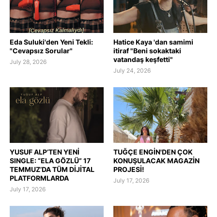
Eda Suluki'den Yeni Tekli:
Hatice Kaya 'dan samimi
"Cevapsız Sorular"
itiraf "Beni sokaktaki
vatandaş keşfetti"
July 28, 2026
July 24, 2026
YUSUF ALP’TEN YENİ
TUĞÇE ENGİN'DEN ÇOK
SINGLE: “ELA GÖZLÜ” 17
KONUŞULACAK MAGAZİN
TEMMUZ’DA TÜM DİJİTAL
PROJESİ!
PLATFORMLARDA
July 17, 2026
July 17, 2026