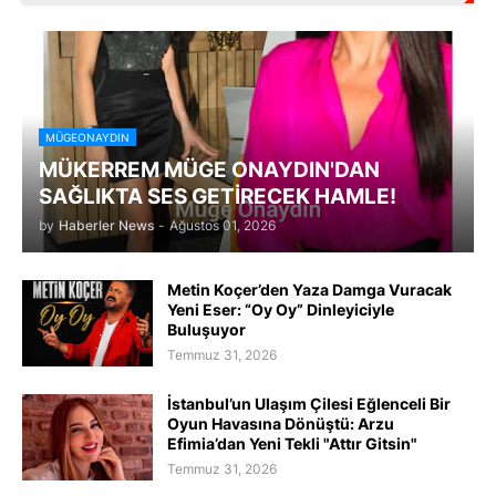
MÜGEONAYDIN
MÜKERREM MÜGE ONAYDIN'DAN
SAĞLIKTA SES GETİRECEK HAMLE!
by
Haberler News
-
Ağustos 01, 2026
Metin Koçer’den Yaza Damga Vuracak
Yeni Eser: “Oy Oy” Dinleyiciyle
Buluşuyor
Temmuz 31, 2026
İstanbul’un Ulaşım Çilesi Eğlenceli Bir
Oyun Havasına Dönüştü: Arzu
Efimia’dan Yeni Tekli "Attır Gitsin"
Temmuz 31, 2026