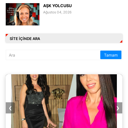
AŞK YOLCUSU
Ağustos 04, 2026
SITE IÇINDE ARA
❮
❯