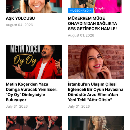
MÜGEONAYDIN
AŞK YOLCUSU
MÜKERREM MÜGE
ONAYDIN'DAN SAĞLIKTA
August 04, 2026
SES GETİRECEK HAMLE!
August 01, 2026
Metin Koçer’den Yaza
İstanbul’un Ulaşım Çilesi
Damga Vuracak Yeni Eser:
Eğlenceli Bir Oyun Havasına
“Oy Oy” Dinleyiciyle
Dönüştü: Arzu Efimia’dan
Buluşuyor
Yeni Tekli "Attır Gitsin"
July 31, 2026
July 31, 2026