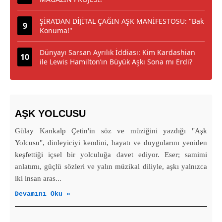
ŞİRA’DAN DİJİTAL ÇAĞIN AŞK MANİFESTOSU: "Bak
Konuma!"
Dünyayı Sarsan Ayrılık İddiası: Kim Kardashian
ile Lewis Hamilton’ın Büyük Aşkı Sona mı Erdi?
AŞK YOLCUSU
Gülay Kankalp Çetin'in söz ve müziğini yazdığı "Aşk
Yolcusu", dinleyiciyi kendini, hayatı ve duygularını yeniden
keşfettiği içsel bir yolculuğa davet ediyor. Eser; samimi
anlatımı, güçlü sözleri ve yalın müzikal diliyle, aşkı yalnızca
iki insan aras...
Devamını Oku »