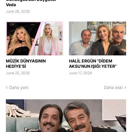
Veda
June 26, 2026
MÜZİK DÜNYASININ
HALİL ERGÜN “DİDEM
HEDİYE’Sİ
AKSU’NUN IŞIĞI YETER”
June 25, 2026
June 17, 2026
Daha yeni
Daha eski