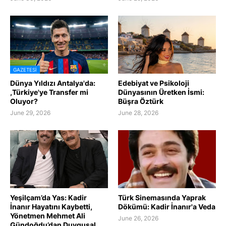
GAZETESI
Dünya Yıldızı Antalya'da:
Edebiyat ve Psikoloji
,Türkiye'ye Transfer mi
Dünyasının Üretken İsmi:
Oluyor?
Büşra Öztürk
June 29, 2026
June 28, 2026
Yeşilçam’da Yas: Kadir
Türk Sinemasında Yaprak
İnanır Hayatını Kaybetti,
Dökümü: Kadir İnanır'a Veda
Yönetmen Mehmet Ali
June 26, 2026
Gündoğdu’dan Duygusal