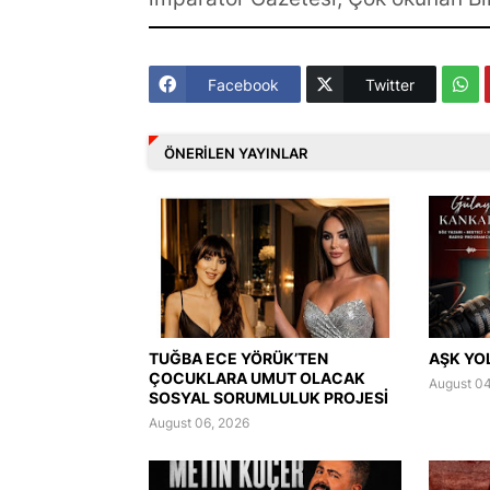
Facebook
Twitter
ÖNERILEN YAYINLAR
TUĞBA ECE YÖRÜK’TEN
AŞK YO
ÇOCUKLARA UMUT OLACAK
August 04
SOSYAL SORUMLULUK PROJESİ
August 06, 2026