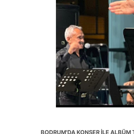
TÜKETİLEN ŞARKILAR
,Türkiye
YAPMIYORUM
Oluyor?
BODRUM'DA KONSER İLE ALBÜM T