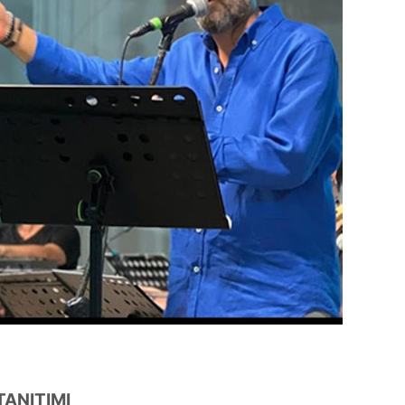
'ye Transfer mi
Dünyasının Üretken İsm
Büşra Öztürk
ANITIMI