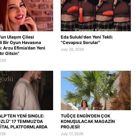
’un Ulaşım Çilesi
Eda Suluki'den Yeni Tekli:
li Bir Oyun Havasına
"Cevapsız Sorular"
: Arzu Efimia’dan Yeni
July 28, 2026
tır Gitsin"
2026
LP’TEN YENİ SINGLE:
TUĞÇE ENGİN'DEN ÇOK
ÖZLÜ” 17 TEMMUZ’DA
KONUŞULACAK MAGAZİN
JİTAL PLATFORMLARDA
PROJESİ!
2026
July 17, 2026