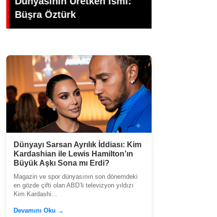
i:
Gündoğdu’dan Duygusal
Dökümü:
Veda
Veda
Dünyayı Sarsan Ayrılık İddiası: Kim
Kardashian ile Lewis Hamilton’ın
Büyük Aşkı Sona mı Erdi?
Magazin ve spor dünyasının son dönemdeki
en gözde çifti olan ABD’li televizyon yıldızı
Kim Kardashi...
Devamını Oku →