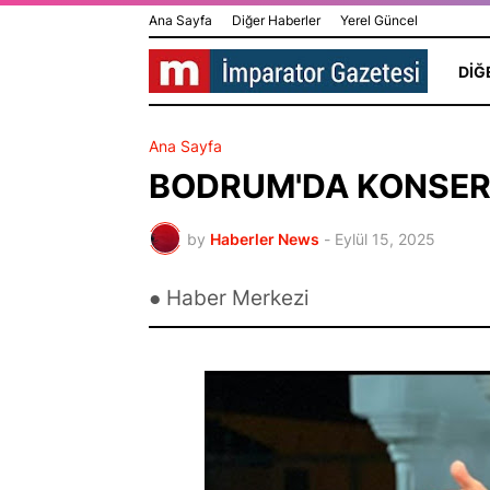
Ana Sayfa
Diğer Haberler
Yerel Güncel
DIĞ
Ana Sayfa
BODRUM'DA KONSER 
by
Haberler News
-
Eylül 15, 2025
● Haber Merkezi
HİLAL GÜR KOLAY
Dünya Yı