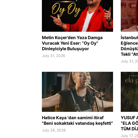
Metin Koçer’den Yaza Damga
İstanbul
Vuracak Yeni Eser: “Oy Oy”
Eğlence
Dinleyiciyle Buluşuyor
Dönüştü
Tekli "At
July 31, 2026
July 31, 
Hatice Kaya 'dan samimi itiraf
YUSUF A
"Beni sokaktaki vatandaş keşfetti"
“ELA G
TÜM Dİ
July 24, 2026
July 17, 