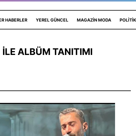
ER HABERLER
YEREL GÜNCEL
MAGAZIN MODA
POLITI
İLE ALBÜM TANITIMI
ldızı Antalya'da:
Edebiyat ve Psikoloji