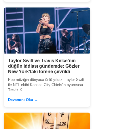
Taylor Swift ve Travis Kelce'nin
düğün iddiası gündemde: Gözler
New York'taki törene çevrildi
Pop müziğin dünyaca ünlü yıldızı Taylor Swift
ile NFL ekibi Kansas City Chiefs'in oyuncusu
Travis K...
Devamını Oku →