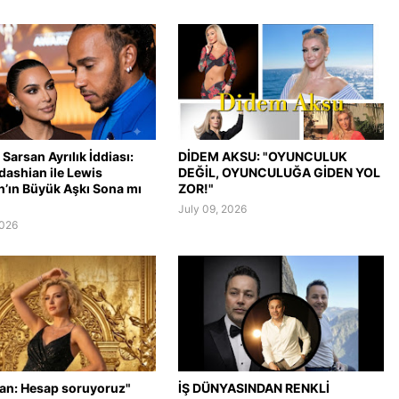
Sarsan Ayrılık İddiası:
DİDEM AKSU: "OYUNCULUK
dashian ile Lewis
DEĞİL, OYUNCULUĞA GİDEN YOL
n’ın Büyük Aşkı Sona mı
ZOR!"
July 09, 2026
2026
lan: Hesap soruyoruz"
İŞ DÜNYASINDAN RENKLİ