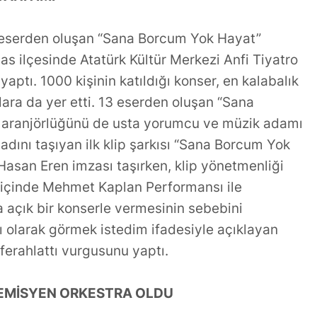
eserden oluşan “Sana Borcum Yok Hayat”
as ilçesinde Atatürk Kültür Merkezi Anfi Tiyatro
aptı. 1000 kişinin katıldığı konser, en kalabalık
lara da yer etti. 13 eserden oluşan “Sana
 aranjörlüğünü de usta yorumcu ve müzik adamı
ını taşıyan ilk klip şarkısı “Sana Borcum Yok
Hasan Eren imzası taşırken, klip yönetmenliği
n içinde Mehmet Kaplan Performansı ile
 açık bir konserle vermesinin sebebini
nlı olarak görmek istedim ifadesiyle açıklayan
erahlattı vurgusunu yaptı.
EMİSYEN ORKESTRA OLDU