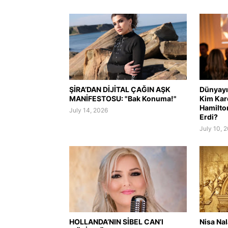
ŞİRA’DAN DİJİTAL ÇAĞIN AŞK
Dünyayı 
MANİFESTOSU: "Bak Konuma!"
Kim Kar
Hamilto
July 14, 2026
Erdi?
July 10, 
HOLLANDA’NIN SİBEL CAN’I
Nisa Na