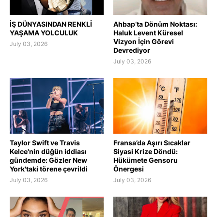
İŞ DÜNYASINDAN RENKLİ
Ahbap’ta Dönüm Noktası:
YAŞAMA YOLCULUK
Haluk Levent Küresel
Vizyon İçin Görevi
July 03, 2026
Devrediyor
July 03, 2026
Taylor Swift ve Travis
Fransa’da Aşırı Sıcaklar
Kelce'nin düğün iddiası
Siyasi Krize Döndü:
gündemde: Gözler New
Hükümete Gensoru
York'taki törene çevrildi
Önergesi
July 03, 2026
July 03, 2026