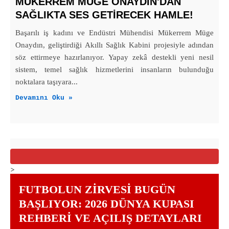
MÜKERREM MÜGE ONAYDIN'DAN
SAĞLIKTA SES GETİRECEK HAMLE!
Başarılı iş kadını ve Endüstri Mühendisi Mükerrem Müge
Onaydın, geliştirdiği Akıllı Sağlık Kabini projesiyle adından
söz ettirmeye hazırlanıyor. Yapay zekâ destekli yeni nesil
sistem, temel sağlık hizmetlerini insanların bulunduğu
noktalara taşıyara...
Devamını Oku »
>
FUTBOLUN ZIRVESI BUGÜN
BAŞLIYOR: 2026 DÜNYA KUPASI
REHBERI VE AÇILIŞ DETAYLARI