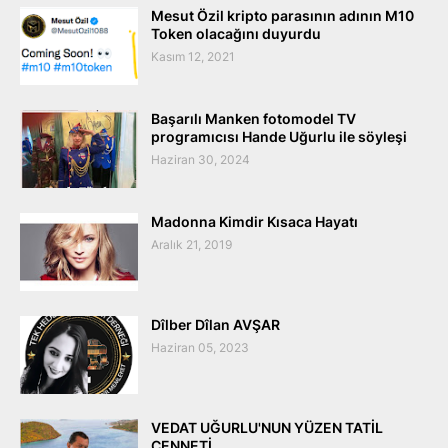
Mesut Özil kripto parasının adının M10
Token olacağını duyurdu
Kasım 12, 2021
Başarılı Manken fotomodel TV
programıcısı Hande Uğurlu ile söyleşi
Haziran 30, 2024
Madonna Kimdir Kısaca Hayatı
Aralık 21, 2019
Dîlber Dîlan AVŞAR
Haziran 05, 2023
VEDAT UĞURLU'NUN YÜZEN TATİL
CENNETİ