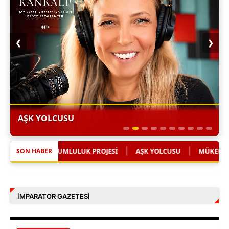
❮
❯
AŞK YOLCUSU
|
|
ESİ
AŞK YOLCUSU
MÜKERREM MÜGE ONAYDIN'DAN SAĞLIKTA
SON HABER
İMPARATOR GAZETESI