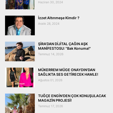
Haziran 30, 2024
İzzet Altınmeşe Kimdir ?
Aralık 28, 2024
ŞİRA’DAN DİJİTAL ÇAĞIN AŞK
MANİFESTOSU: "Bak Konuma!"
Temmuz 14, 2026
MÜKERREM MÜGE ONAYDIN'DAN
SAĞLIKTA SES GETİRECEK HAMLE!
Ağustos 01, 2026
TUĞÇE ENGİN'DEN ÇOK KONUŞULACAK
MAGAZİN PROJESİ!
Temmuz 17, 2026