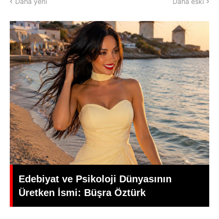
Daha yeni
Daha eski
Yeşilçam’da Yas: Kadir İnanır Hayatını
Kaybetti, Yönetmen Mehmet Ali
Gündoğdu’dan Duygusal Veda