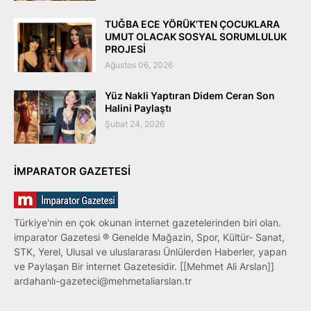
TUĞBA ECE YÖRÜK’TEN ÇOCUKLARA
UMUT OLACAK SOSYAL SORUMLULUK
PROJESİ
Ağustos 06, 2026
Yüz Nakli Yaptıran Didem Ceran Son
Halini Paylaştı
Şubat 24, 2026
IMPARATOR GAZETESI
Türkiye'nin en çok okunan internet gazetelerinden biri olan.
imparator Gazetesi ® Genelde Mağazin, Spor, Kültür- Sanat,
STK, Yerel, Ulusal ve uluslararası Ünlülerden Haberler, yapan
ve Paylaşan Bir internet Gazetesidir. [[Mehmet Ali Arslan]]
ardahanlı-gazeteci@mehmetaliarslan.tr