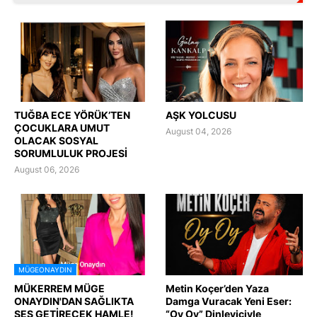
TUĞBA ECE YÖRÜK’TEN
AŞK YOLCUSU
ÇOCUKLARA UMUT
August 04, 2026
OLACAK SOSYAL
SORUMLULUK PROJESİ
August 06, 2026
MÜGEONAYDIN
MÜKERREM MÜGE
Metin Koçer’den Yaza
ONAYDIN'DAN SAĞLIKTA
Damga Vuracak Yeni Eser:
SES GETİRECEK HAMLE!
“Oy Oy” Dinleyiciyle