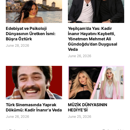
Edebiyat ve Psikoloji
Yeşilçam’da Yas: Kadir
Dünyasının Üretken İsmi:
İnanır Hayatını Kaybetti,
Büşra Öztürk
Yönetmen Mehmet Ali
Gündoğdu’dan Duygusal
June 28, 2026
Veda
June 26, 2026
Türk Sinemasında Yaprak
MÜZİK DÜNYASININ
Dökümü: Kadir İnanır'a Veda
HEDİYE’Sİ
June 26, 2026
June 25, 2026