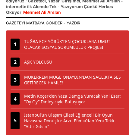
ediyoruz.-Gazeteci, Yazar, Girişimci, Mehmet Ali Arslan -
internette ilk Alemde Tek - Yazıyorum Çünkü Herkes
Okuyor
Mehmet Ali Arslan
TUĞBA ECE YÖRÜK’TEN ÇOCUKLARA UMUT
OLACAK SOSYAL SORUMLULUK PROJESİ
AŞK YOLCUSU
MÜKERREM MÜGE ONAYDIN'DAN SAĞLIKTA SES
GETİRECEK HAMLE!
Metin Koçer’den Yaza Damga Vuracak Yeni Eser:
“Oy Oy” Dinleyiciyle Buluşuyor
İstanbul’un Ulaşım Çilesi Eğlenceli Bir Oyun
Havasına Dönüştü: Arzu Efimia’dan Yeni Tekli
"Attır Gitsin"