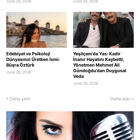
June 29, 2026
June 29, 2026
Edebiyat ve Psikoloji
Yeşilçam’da Yas: Kadir
Dünyasının Üretken İsmi:
İnanır Hayatını Kaybetti,
Büşra Öztürk
Yönetmen Mehmet Ali
Gündoğdu’dan Duygusal
June 28, 2026
Veda
June 26, 2026
Daha yeni
Daha eski