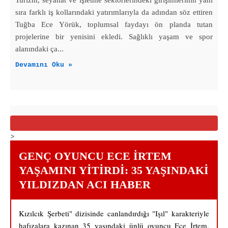
sıra farklı iş kollarındaki yatırımlarıyla da adından söz ettiren
Tuğba Ece Yörük, toplumsal faydayı ön planda tutan
projelerine bir yenisini ekledi. Sağlıklı yaşam ve spor
alanındaki ça...
Devamını Oku »
>
GENÇ OYUNCU ECE İRTEM
YAŞAMINI YITIRDI: 35 YAŞINDAKI
YILDIZDAN ACI HABER
Kızılcık Şerbeti" dizisinde canlandırdığı "Işıl" karakteriyle
hafızalara kazınan 35 yaşındaki ünlü oyuncu Ece İrtem,