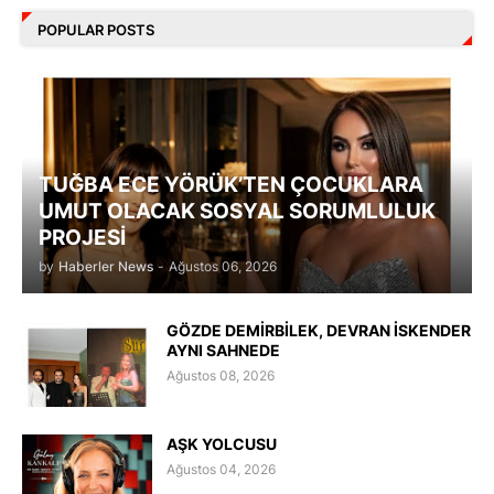
POPULAR POSTS
TUĞBA ECE YÖRÜK’TEN ÇOCUKLARA
UMUT OLACAK SOSYAL SORUMLULUK
PROJESİ
by
Haberler News
-
Ağustos 06, 2026
GÖZDE DEMİRBİLEK, DEVRAN İSKENDER
AYNI SAHNEDE
Ağustos 08, 2026
AŞK YOLCUSU
Ağustos 04, 2026