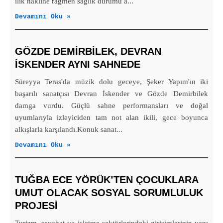
ilik nakline rağmen sağlık durumu a...
Devamını Oku »
GÖZDE DEMİRBİLEK, DEVRAN
İSKENDER AYNI SAHNEDE
Süreyya Teras'da müzik dolu geceye, Şeker Yapım'ın iki
başarılı sanatçısı Devran İskender ve Gözde Demirbilek
damga vurdu. Güçlü sahne performansları ve doğal
uyumlarıyla izleyiciden tam not alan ikili, gece boyunca
alkışlarla karşılandı.Konuk sanat...
Devamını Oku »
TUĞBA ECE YÖRÜK’TEN ÇOCUKLARA
UMUT OLACAK SOSYAL SORUMLULUK
PROJESİ
Turizm, seyahat ve işletme sektörlerindeki girişimlerinin yanı