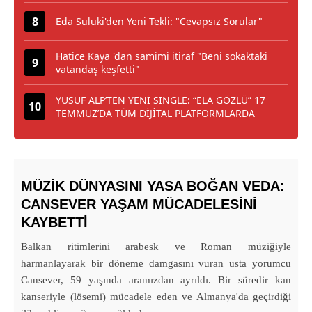
Eda Suluki'den Yeni Tekli: "Cevapsız Sorular"
Hatice Kaya 'dan samimi itiraf "Beni sokaktaki
vatandaş keşfetti"
YUSUF ALP’TEN YENİ SINGLE: “ELA GÖZLÜ” 17
TEMMUZ’DA TÜM DİJİTAL PLATFORMLARDA
MÜZIK DÜNYASINI YASA BOĞAN VEDA:
CANSEVER YAŞAM MÜCADELESINI
KAYBETTI
Balkan ritimlerini arabesk ve Roman müziğiyle
harmanlayarak bir döneme damgasını vuran usta yorumcu
Cansever, 59 yaşında aramızdan ayrıldı. Bir süredir kan
kanseriyle (lösemi) mücadele eden ve Almanya'da geçirdiği