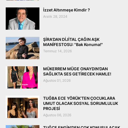
İzzet Altınmeşe Kimdir ?
Aralık 28, 2024
ŞİRA’DAN DİJİTAL ÇAĞIN AŞK
MANİFESTOSU: "Bak Konuma!"
Temmuz 14, 2026
MÜKERREM MÜGE ONAYDIN'DAN
SAĞLIKTA SES GETİRECEK HAMLE!
Ağustos 01, 2026
TUĞBA ECE YÖRÜK’TEN ÇOCUKLARA
UMUT OLACAK SOSYAL SORUMLULUK
PROJESİ
Ağustos 06, 2026
TUĞÇE ENGİN'DEN ÇOK KONUŞULACAK