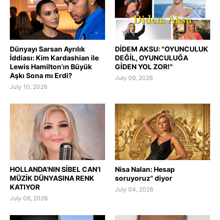
Dünyayı Sarsan Ayrılık
DİDEM AKSU: "OYUNCULUK
İddiası: Kim Kardashian ile
DEĞİL, OYUNCULUĞA
Lewis Hamilton’ın Büyük
GİDEN YOL ZOR!"
Aşkı Sona mı Erdi?
July 09, 2026
July 10, 2026
HOLLANDA’NIN SİBEL CAN’I
Nisa Nalan: Hesap
MÜZİK DÜNYASINA RENK
soruyoruz" diyor
KATIYOR
July 04, 2026
July 06, 2026