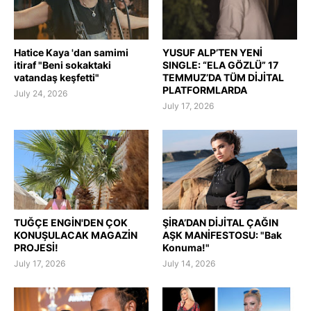
Hatice Kaya 'dan samimi
YUSUF ALP’TEN YENİ
itiraf "Beni sokaktaki
SINGLE: “ELA GÖZLÜ” 17
vatandaş keşfetti"
TEMMUZ’DA TÜM DİJİTAL
PLATFORMLARDA
July 24, 2026
July 17, 2026
TUĞÇE ENGİN'DEN ÇOK
ŞİRA’DAN DİJİTAL ÇAĞIN
KONUŞULACAK MAGAZİN
AŞK MANİFESTOSU: "Bak
PROJESİ!
Konuma!"
July 17, 2026
July 14, 2026