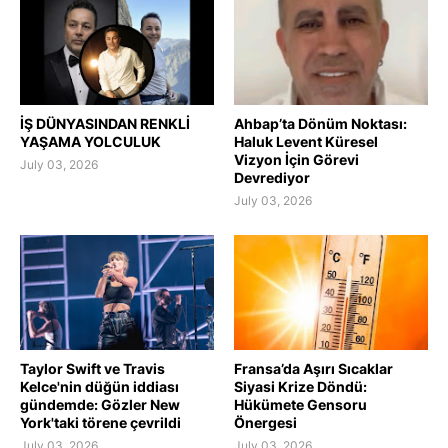
İŞ DÜNYASINDAN RENKLİ
Ahbap’ta Dönüm Noktası:
YAŞAMA YOLCULUK
Haluk Levent Küresel
Vizyon İçin Görevi
July 03, 2026
Devrediyor
July 03, 2026
Taylor Swift ve Travis
Fransa’da Aşırı Sıcaklar
Kelce'nin düğün iddiası
Siyasi Krize Döndü:
gündemde: Gözler New
Hükümete Gensoru
York'taki törene çevrildi
Önergesi
July 03, 2026
July 03, 2026