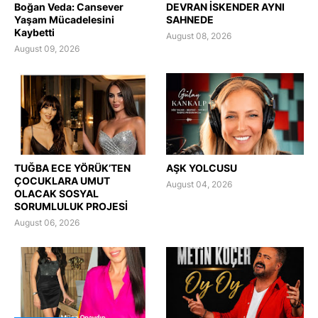
Boğan Veda: Cansever
DEVRAN İSKENDER AYNI
Yaşam Mücadelesini
SAHNEDE
Kaybetti
August 08, 2026
August 09, 2026
TUĞBA ECE YÖRÜK’TEN
AŞK YOLCUSU
ÇOCUKLARA UMUT
August 04, 2026
OLACAK SOSYAL
SORUMLULUK PROJESİ
August 06, 2026