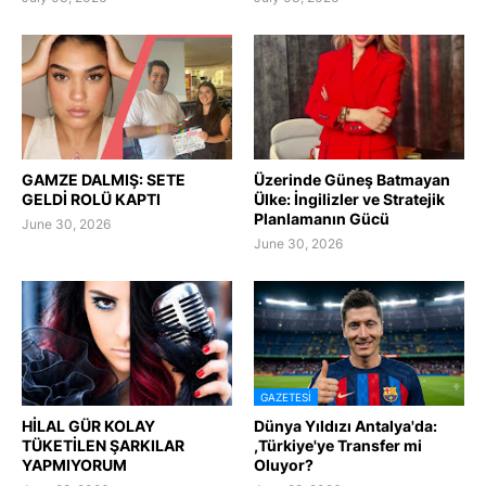
GAMZE DALMIŞ: SETE
Üzerinde Güneş Batmayan
GELDİ ROLÜ KAPTI
Ülke: İngilizler ve Stratejik
Planlamanın Gücü
June 30, 2026
June 30, 2026
GAZETESI
HİLAL GÜR KOLAY
Dünya Yıldızı Antalya'da:
TÜKETİLEN ŞARKILAR
,Türkiye'ye Transfer mi
YAPMIYORUM
Oluyor?