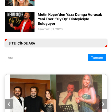
Metin Koçer’den Yaza Damga Vuracak
Yeni Eser: “Oy Oy” Dinleyiciyle
Buluşuyor
Temmuz 31, 2026
SITE IÇINDE ARA
❮
❯