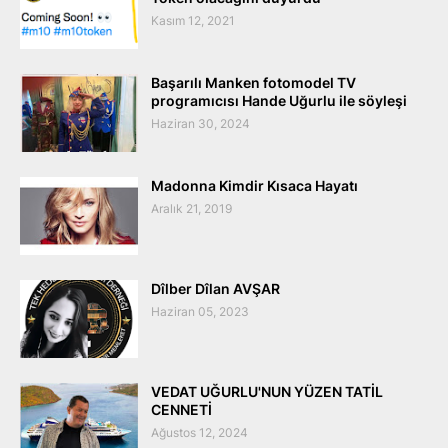
Kasım 12, 2021
Başarılı Manken fotomodel TV
programıcısı Hande Uğurlu ile söyleşi
Haziran 30, 2024
Madonna Kimdir Kısaca Hayatı
Aralık 21, 2019
Dîlber Dîlan AVŞAR
Haziran 05, 2023
VEDAT UĞURLU'NUN YÜZEN TATİL
CENNETİ
Ağustos 12, 2024