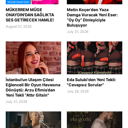
MÜGEONAYDIN
MÜKERREM MÜGE
Metin Koçer’den Yaza
ONAYDIN'DAN SAĞLIKTA
Damga Vuracak Yeni Eser:
SES GETİRECEK HAMLE!
“Oy Oy” Dinleyiciyle
Buluşuyor
August 01, 2026
July 31, 2026
İstanbul’un Ulaşım Çilesi
Eda Suluki'den Yeni Tekli:
Eğlenceli Bir Oyun Havasına
"Cevapsız Sorular"
Dönüştü: Arzu Efimia’dan
July 28, 2026
Yeni Tekli "Attır Gitsin"
July 31, 2026