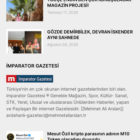
MAGAZİN PROJESİ!
Temmuz 17, 2026
GÖZDE DEMİRBİLEK, DEVRAN İSKENDER
AYNI SAHNEDE
Ağustos 08, 2026
IMPARATOR GAZETESI
Türkiye'nin en çok okunan internet gazetelerinden biri olan.
imparator Gazetesi ® Genelde Mağazin, Spor, Kültür- Sanat,
STK, Yerel, Ulusal ve uluslararası Ünlülerden Haberler, yapan
ve Paylaşan Bir internet Gazetesidir. [[Mehmet Ali Arslan]]
ardahanlı-gazeteci@mehmetaliarslan.tr
Mesut Özil kripto parasının adının M10
Token olacağını duyurdu