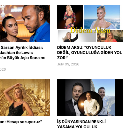
Sarsan Ayrılık İddiası:
DİDEM AKSU: "OYUNCULUK
dashian ile Lewis
DEĞİL, OYUNCULUĞA GİDEN YOL
n’ın Büyük Aşkı Sona mı
ZOR!"
July 09, 2026
2026
lan: Hesap soruyoruz"
İŞ DÜNYASINDAN RENKLİ
YAŞAMA YOLCULUK