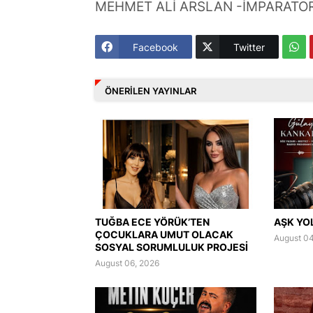
MEHMET ALİ ARSLAN -İMPARATOR
Facebook
Twitter
ÖNERILEN YAYINLAR
TUĞBA ECE YÖRÜK’TEN
AŞK YO
ÇOCUKLARA UMUT OLACAK
August 04
SOSYAL SORUMLULUK PROJESİ
August 06, 2026