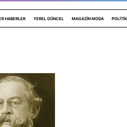
ER HABERLER
YEREL GÜNCEL
MAGAZIN MODA
POLITI
Yeşilçam’da Yas: Kadir
İnanır Hayatını Kaybetti,
Psikoloji
Yönetmen Mehmet Ali