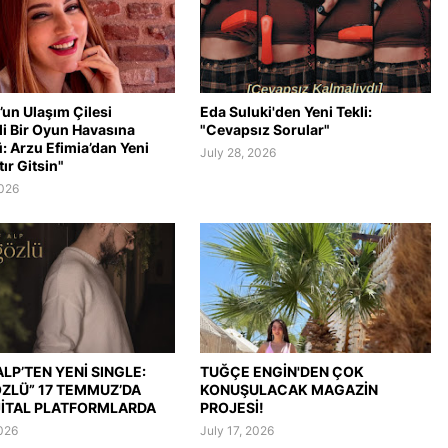
’un Ulaşım Çilesi
Eda Suluki'den Yeni Tekli:
li Bir Oyun Havasına
"Cevapsız Sorular"
: Arzu Efimia’dan Yeni
July 28, 2026
tır Gitsin"
2026
LP’TEN YENİ SINGLE:
TUĞÇE ENGİN'DEN ÇOK
ÖZLÜ” 17 TEMMUZ’DA
KONUŞULACAK MAGAZİN
JİTAL PLATFORMLARDA
PROJESİ!
2026
July 17, 2026