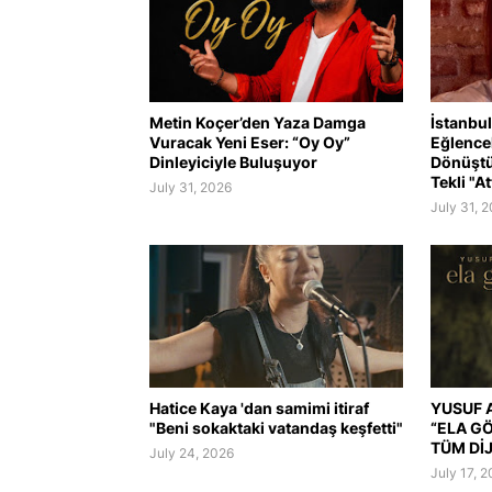
Metin Koçer’den Yaza Damga
İstanbul
Vuracak Yeni Eser: “Oy Oy”
Eğlence
Dinleyiciyle Buluşuyor
Dönüştü
Tekli "At
July 31, 2026
July 31, 
Hatice Kaya 'dan samimi itiraf
YUSUF A
"Beni sokaktaki vatandaş keşfetti"
“ELA G
TÜM Dİ
July 24, 2026
July 17, 