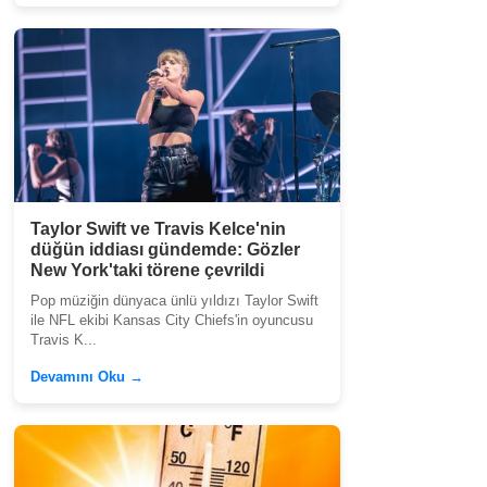
Taylor Swift ve Travis Kelce'nin
düğün iddiası gündemde: Gözler
New York'taki törene çevrildi
Pop müziğin dünyaca ünlü yıldızı Taylor Swift
ile NFL ekibi Kansas City Chiefs'in oyuncusu
Travis K...
Devamını Oku →