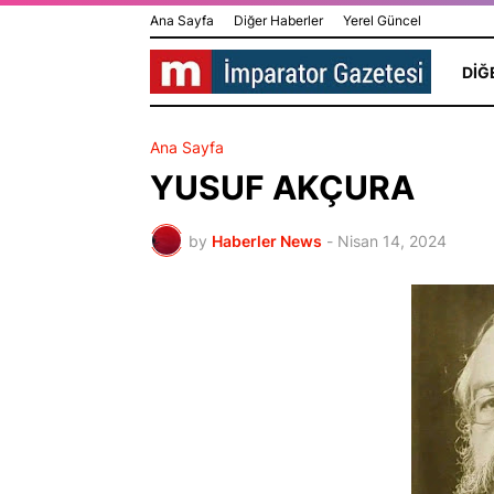
Ana Sayfa
Diğer Haberler
Yerel Güncel
DIĞ
Ana Sayfa
YUSUF AKÇURA
by
Haberler News
-
Nisan 14, 2024
Dünya Yıldızı Antalya'da:
Edebiyat ve 