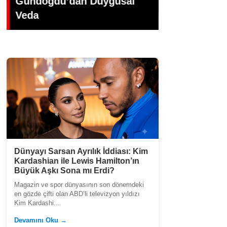
Dökümü: Kadir İnanır'a
MÜZİK DÜN
Veda
HEDİYE’Sİ
Dünyayı Sarsan Ayrılık İddiası: Kim
Kardashian ile Lewis Hamilton’ın
Büyük Aşkı Sona mı Erdi?
Magazin ve spor dünyasının son dönemdeki
en gözde çifti olan ABD’li televizyon yıldızı
Kim Kardashi...
Devamını Oku →