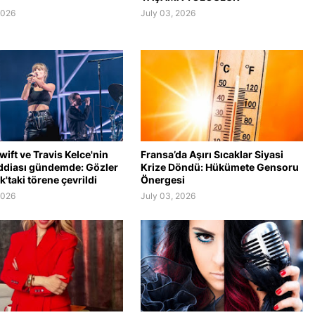
2026
July 03, 2026
wift ve Travis Kelce'nin
Fransa’da Aşırı Sıcaklar Siyasi
ddiası gündemde: Gözler
Krize Döndü: Hükümete Gensoru
'taki törene çevrildi
Önergesi
2026
July 03, 2026