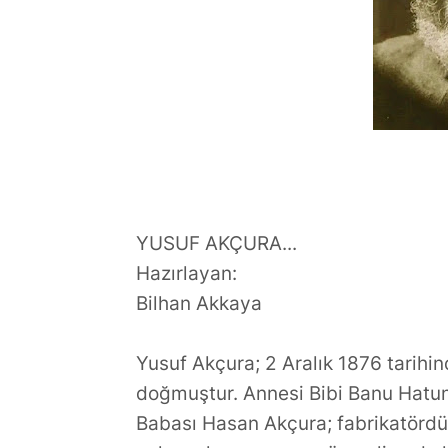
,Türkiye'ye Transfer mi
Dünyasının Ü
Oluyor?
Büşra Öztür
YUSUF AKÇURA...
Hazırlayan:
Bilhan Akkaya
Yusuf Akçura; 2 Aralık 1876 tarihi
doğmuştur. Annesi Bibi Banu Hatun;
Babası Hasan Akçura; fabrikatördür