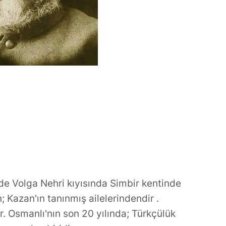
retken İsmi:
Gündoğdu’dan Duygusal
k
Veda
nde Volga Nehri kıyısında Simbir kentinde
 Kazan'ın tanınmış ailelerindendir .
. Osmanlı'nın son 20 yılında; Türkçülük