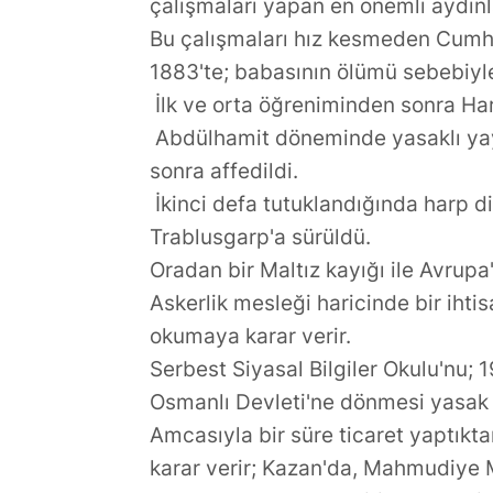
çalışmaları yapan en önemli aydınl
Bu çalışmaları hız kesmeden Cumh
1883'te; babasının ölümü sebebiyle 
İlk ve orta öğreniminden sonra Har
Abdülhamit döneminde yasaklı yayı
sonra affedildi.
İkinci defa tutuklandığında harp di
Trablusgarp'a sürüldü.
Oradan bir Maltız kayığı ile Avrupa
Askerlik mesleği haricinde bir iht
okumaya karar verir.
Serbest Siyasal Bilgiler Okulu'nu; 19
Osmanlı Devleti'ne dönmesi yasak 
Amcasıyla bir süre ticaret yaptık
karar verir; Kazan'da, Mahmudiye 