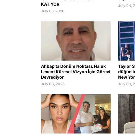
KATIYOR
July 04, 
July 06, 2026
Ahbap’ta Dönüm Noktası: Haluk
Taylor S
Levent Küresel Vizyon İçin Görevi
düğün i
Devrediyor
New York
July 03, 2026
July 03, 