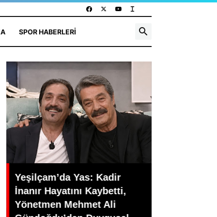
KA
SPOR HABERLERI
Türk Sinemasında Yaprak