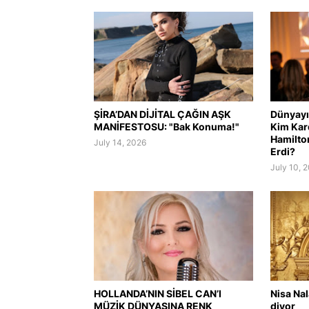
ŞİRA’DAN DİJİTAL ÇAĞIN AŞK
Dünyayı 
MANİFESTOSU: "Bak Konuma!"
Kim Kar
Hamilto
July 14, 2026
Erdi?
July 10, 
HOLLANDA’NIN SİBEL CAN’I
Nisa Na
MÜZİK DÜNYASINA RENK
diyor