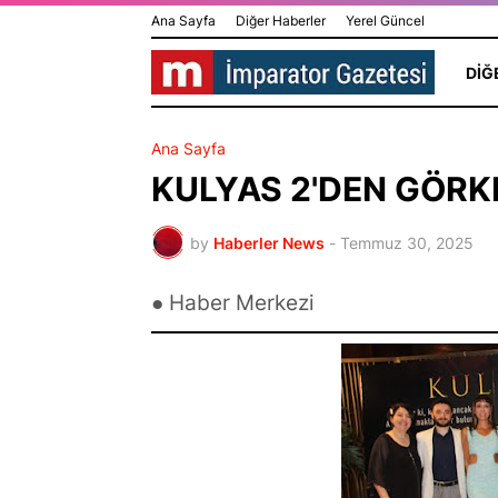
Ana Sayfa
Diğer Haberler
Yerel Güncel
DIĞ
Ana Sayfa
KULYAS 2'DEN GÖRK
by
Haberler News
-
Temmuz 30, 2025
● Haber Merkezi
Dünya Yıldızı Antalya'da:
Edebiyat ve 