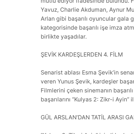
mutlu ediyor ifadesinde bulundu. 
Yavuz, Charlie Akduman, Aynur Mut
Arlan gibi başarılı oyuncular gala 
kategorisinde başarılı işe imza at
birlikte yaşadılar.
ŞEVİK KARDEŞLERDEN 4. FİLM
Senarist ablası Esma Şevik’in se
veren Yunus Şevik, kardeşler başarıl
Filmlerini çeken sinemanın başarıl
başarılarını “Kulyas 2: Zikr-i Ayin” i
GÜL ARSLAN’DAN TATİL ARASI G