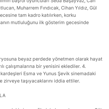
Filmin başrol oyuncuları Seda Başayvaz, Can
lucan, Muharrem Fındıcak, Cihan Yıldız, Gül
gecesine tam kadro katılırken, korku
manın mutluluğunu ilk gösterim gecesinde
naryosuna beyaz perdede yönetmen olarak hayat
ı çalışmalarına bir yenisini eklediler. 4.
ı kardeşleri Esma ve Yunus Şevik sinemadaki
le zirveye taşıyacaklarını iddia ettiler.
ALA