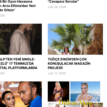
li Bir Oyun Havasına
"Cevapsız Sorular"
: Arzu Efimia’dan Yeni
July 28, 2026
tır Gitsin"
2026
LP’TEN YENİ SINGLE:
TUĞÇE ENGİN'DEN ÇOK
ÖZLÜ” 17 TEMMUZ’DA
KONUŞULACAK MAGAZİN
JİTAL PLATFORMLARDA
PROJESİ!
2026
July 17, 2026