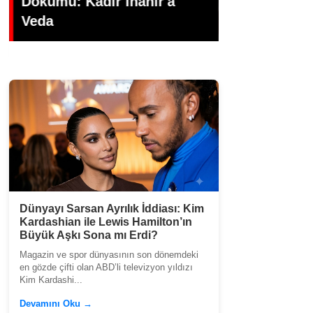
Dökümü: Kadir İnanır'a
MÜZİK DÜN
Veda
HEDİYE’Sİ
Dünyayı Sarsan Ayrılık İddiası: Kim
Kardashian ile Lewis Hamilton’ın
Büyük Aşkı Sona mı Erdi?
Magazin ve spor dünyasının son dönemdeki
en gözde çifti olan ABD’li televizyon yıldızı
Kim Kardashi...
Devamını Oku →