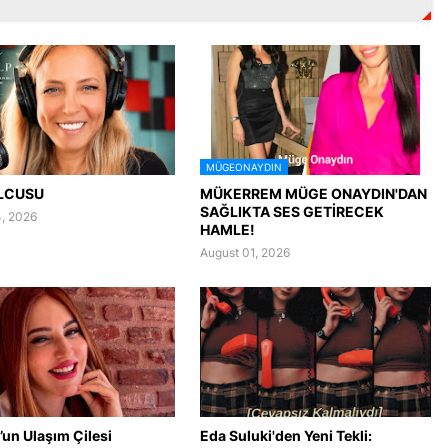
MÜGEONAYDIN
LCUSU
MÜKERREM MÜGE ONAYDIN'DAN
SAĞLIKTA SES GETİRECEK
, 2026
HAMLE!
August 01, 2026
’un Ulaşım Çilesi
Eda Suluki'den Yeni Tekli: