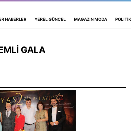
ER HABERLER
YEREL GÜNCEL
MAGAZIN MODA
POLITI
EMLİ GALA
Yeşilçam’da Yas: Kadir
İnanır Hayatını Kaybetti,
Psikoloji
Yönetmen Mehmet Ali