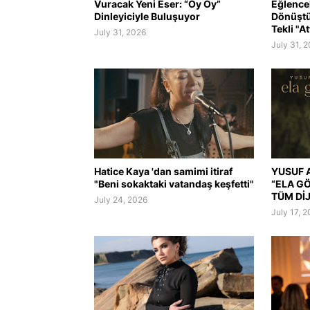
Vuracak Yeni Eser: “Oy Oy”
Eğlence
Dinleyiciyle Buluşuyor
Dönüştü
Tekli "At
July 31, 2026
July 31, 
Hatice Kaya 'dan samimi itiraf
YUSUF A
"Beni sokaktaki vatandaş keşfetti"
“ELA G
TÜM Dİ
July 24, 2026
July 17, 