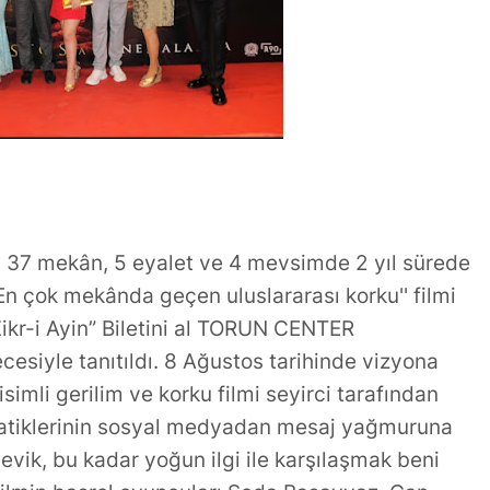
retken İsmi:
Gündoğdu’dan Duygusal
k
Veda
, 37 mekân, 5 eyalet ve 4 mevsimde 2 yıl sürede
'En çok mekânda geçen uluslararası korku'' filmi
Zikr-i Ayin” Biletini al TORUN CENTER
siyle tanıtıldı. 8 Ağustos tarihinde vizyona
isimli gerilim ve korku filmi seyirci tarafından
anatiklerinin sosyal medyadan mesaj yağmuruna
evik, bu kadar yoğun ilgi ile karşılaşmak beni