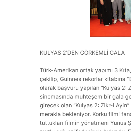
,Türkiye'ye Transfer mi
Dünyasının Ü
Oluyor?
Büşra Öztür
KULYAS 2'DEN GÖRKEMLİ GALA
Türk-Amerikan ortak yapımı 3 Kıta
çekilip, Guinnes rekorlar kitabına '
olarak başvuru yapılan “Kulyas 2: 
sinemasında muhteşem bir gala gece
girecek olan “Kulyas 2: Zikr-i Ayin” 
merakla bekleniyor. Korku filmi f
tuttukları filmin yönetmeni Yunus Ş