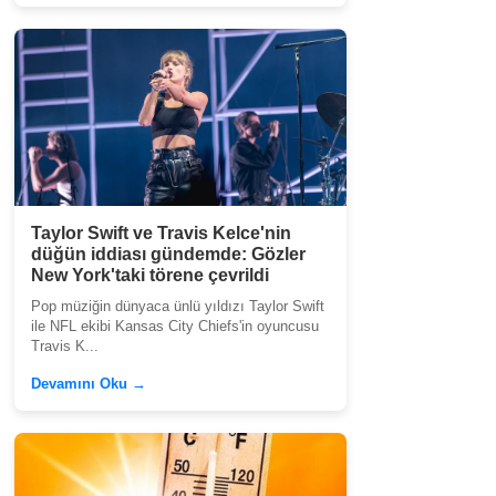
Taylor Swift ve Travis Kelce'nin
düğün iddiası gündemde: Gözler
New York'taki törene çevrildi
Pop müziğin dünyaca ünlü yıldızı Taylor Swift
ile NFL ekibi Kansas City Chiefs'in oyuncusu
Travis K...
Devamını Oku →