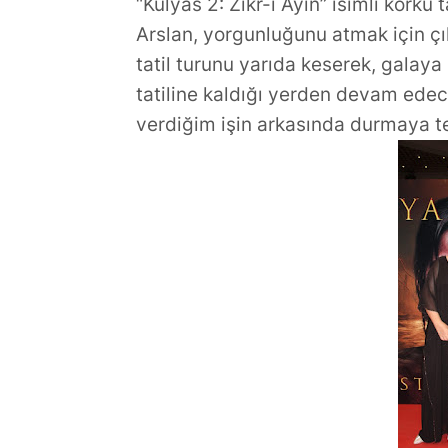
“Kulyas 2: Zikr-i Ayin” isimli korku
Arslan, yorgunluğunu atmak için çı
tatil turunu yarıda keserek, galaya
tatiline kaldığı yerden devam edece
verdiğim işin arkasında durmaya t