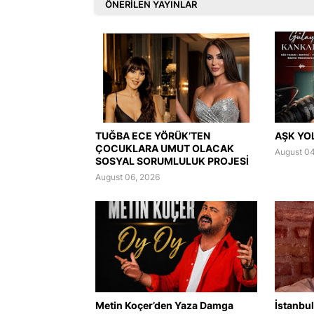
ÖNERILEN YAYINLAR
TUĞBA ECE YÖRÜK’TEN
AŞK YO
ÇOCUKLARA UMUT OLACAK
August 04
SOSYAL SORUMLULUK PROJESİ
August 06, 2026
Metin Koçer’den Yaza Damga
İstanbul