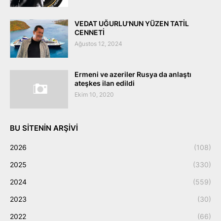
VEDAT UĞURLU'NUN YÜZEN TATİL
CENNETİ
Ağustos 12, 2024
Ermeni ve azeriler Rusya da anlaştı
ateşkes ilan edildi
Ekim 10, 2020
BU SITENIN ARŞIVI
2026
(108)
2025
(330)
2024
(559)
2023
(30)
2022
(66)