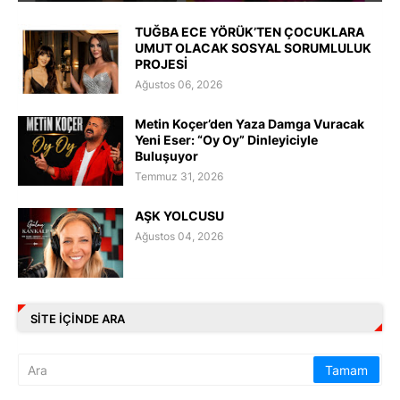
TUĞBA ECE YÖRÜK’TEN ÇOCUKLARA
UMUT OLACAK SOSYAL SORUMLULUK
PROJESİ
Ağustos 06, 2026
Metin Koçer’den Yaza Damga Vuracak
Yeni Eser: “Oy Oy” Dinleyiciyle
Buluşuyor
Temmuz 31, 2026
AŞK YOLCUSU
Ağustos 04, 2026
SITE IÇINDE ARA