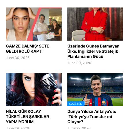
GAMZE DALMIŞ: SETE
Üzerinde Güneş Batmayan
GELDİ ROLÜ KAPTI
Ülke: İngilizler ve Stratejik
Planlamanın Gücü
June 30, 2026
June 30, 2026
GAZETESI
HİLAL GÜR KOLAY
Dünya Yıldızı Antalya'da:
TÜKETİLEN ŞARKILAR
,Türkiye'ye Transfer mi
YAPMIYORUM
Oluyor?
June 29, 2026
June 29, 2026