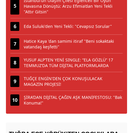
İstanbul’un Ulaşım Çilesi Eğlenceli Bir Oyun
Havasına Dönüştü: Arzu Efimia’dan Yeni Tekli
"Attır Gitsin"
Eda Suluki'den Yeni Tekli: "Cevapsız Sorular"
Hatice Kaya 'dan samimi itiraf "Beni sokaktaki
vatandaş keşfetti"
YUSUF ALP’TEN YENİ SINGLE: “ELA GÖZLÜ” 17
TEMMUZ’DA TÜM DİJİTAL PLATFORMLARDA
TUĞÇE ENGİN'DEN ÇOK KONUŞULACAK
MAGAZİN PROJESİ!
ŞİRA’DAN DİJİTAL ÇAĞIN AŞK MANİFESTOSU: "Bak
Konuma!"