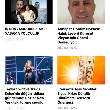
İŞ DÜNYASINDAN RENKLİ
Ahbap’ta Dönüm Noktası:
YAŞAMA YOLCULUK
Haluk Levent Küresel
Vizyon İçin Görevi
July 03, 2026
Devrediyor
July 03, 2026
Taylor Swift ve Travis
Fransa’da Aşırı Sıcaklar
Kelce'nin düğün iddiası
Siyasi Krize Döndü:
gündemde: Gözler New
Hükümete Gensoru
York'taki törene çevrildi
Önergesi
July 03, 2026
July 03, 2026