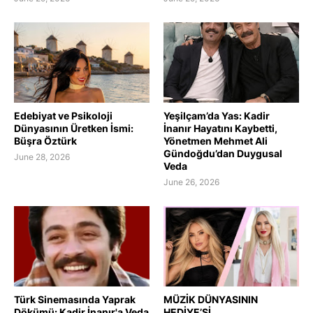
Edebiyat ve Psikoloji
Yeşilçam’da Yas: Kadir
Dünyasının Üretken İsmi:
İnanır Hayatını Kaybetti,
Büşra Öztürk
Yönetmen Mehmet Ali
Gündoğdu’dan Duygusal
June 28, 2026
Veda
June 26, 2026
Türk Sinemasında Yaprak
MÜZİK DÜNYASININ
Dökümü: Kadir İnanır'a Veda
HEDİYE’Sİ