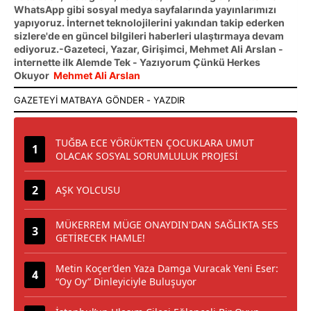
WhatsApp gibi sosyal medya sayfalarında yayınlarımızı
yapıyoruz. İnternet teknolojilerini yakından takip ederken
sizlere'de en güncel bilgileri haberleri ulaştırmaya devam
ediyoruz.-Gazeteci, Yazar, Girişimci, Mehmet Ali Arslan -
internette ilk Alemde Tek - Yazıyorum Çünkü Herkes
Okuyor
Mehmet Ali Arslan
TUĞBA ECE YÖRÜK’TEN ÇOCUKLARA UMUT
OLACAK SOSYAL SORUMLULUK PROJESİ
AŞK YOLCUSU
MÜKERREM MÜGE ONAYDIN'DAN SAĞLIKTA SES
GETİRECEK HAMLE!
Metin Koçer’den Yaza Damga Vuracak Yeni Eser:
“Oy Oy” Dinleyiciyle Buluşuyor