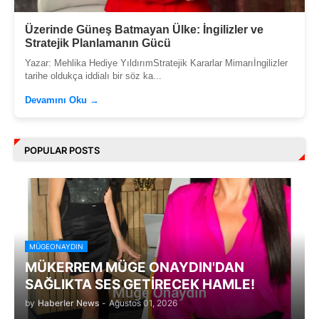
Üzerinde Güneş Batmayan Ülke: İngilizler ve
Stratejik Planlamanın Gücü
Yazar: Mehlika Hediye YıldırımStratejik Kararlar Mimarıİngilizler
tarihe oldukça iddialı bir söz ka...
Devamını Oku →
POPULAR POSTS
MÜGEONAYDIN
MÜKERREM MÜGE ONAYDIN'DAN
SAĞLIKTA SES GETİRECEK HAMLE!
by
Haberler News
-
Ağustos 01, 2026