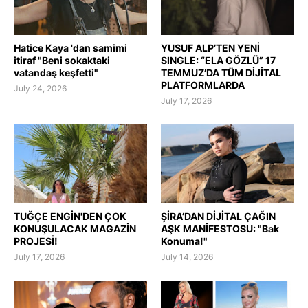
Hatice Kaya 'dan samimi
YUSUF ALP’TEN YENİ
itiraf "Beni sokaktaki
SINGLE: “ELA GÖZLÜ” 17
vatandaş keşfetti"
TEMMUZ’DA TÜM DİJİTAL
PLATFORMLARDA
July 24, 2026
July 17, 2026
TUĞÇE ENGİN'DEN ÇOK
ŞİRA’DAN DİJİTAL ÇAĞIN
KONUŞULACAK MAGAZİN
AŞK MANİFESTOSU: "Bak
PROJESİ!
Konuma!"
July 17, 2026
July 14, 2026