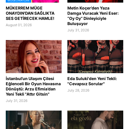
MÜGEONAYDIN
MÜKERREM MÜGE
Metin Koçer’den Yaza
ONAYDIN'DAN SAĞLIKTA
Damga Vuracak Yeni Eser:
SES GETİRECEK HAMLE!
“Oy Oy” Dinleyiciyle
Buluşuyor
August 01, 2026
July 31, 2026
İstanbul’un Ulaşım Çilesi
Eda Suluki'den Yeni Tekli:
Eğlenceli Bir Oyun Havasına
"Cevapsız Sorular"
Dönüştü: Arzu Efimia’dan
July 28, 2026
Yeni Tekli "Attır Gitsin"
July 31, 2026