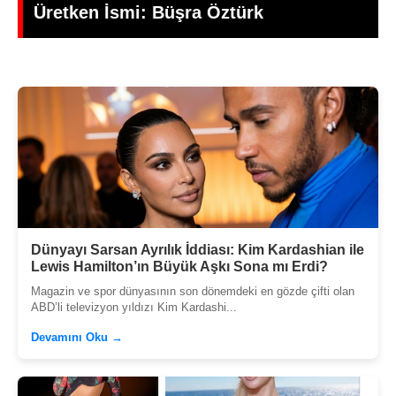
Gündoğdu’dan Duygusal Veda
Dünyayı Sarsan Ayrılık İddiası: Kim Kardashian ile
Lewis Hamilton’ın Büyük Aşkı Sona mı Erdi?
Magazin ve spor dünyasının son dönemdeki en gözde çifti olan
ABD’li televizyon yıldızı Kim Kardashi...
Devamını Oku →