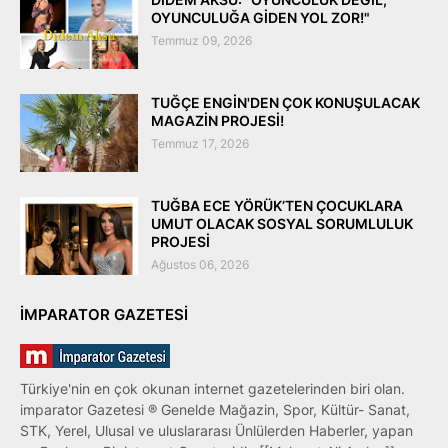
OYUNCULUĞA GİDEN YOL ZOR!"
Temmuz 09, 2026
TUĞÇE ENGİN'DEN ÇOK KONUŞULACAK
MAGAZİN PROJESİ!
Temmuz 17, 2026
TUĞBA ECE YÖRÜK’TEN ÇOCUKLARA
UMUT OLACAK SOSYAL SORUMLULUK
PROJESİ
Ağustos 06, 2026
IMPARATOR GAZETESI
Türkiye'nin en çok okunan internet gazetelerinden biri olan.
imparator Gazetesi ® Genelde Mağazin, Spor, Kültür- Sanat,
STK, Yerel, Ulusal ve uluslararası Ünlülerden Haberler, yapan