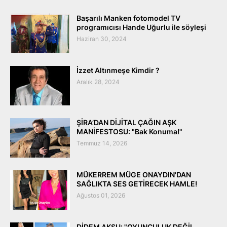
Başarılı Manken fotomodel TV
programıcısı Hande Uğurlu ile söyleşi
Haziran 30, 2024
İzzet Altınmeşe Kimdir ?
Aralık 28, 2024
ŞİRA’DAN DİJİTAL ÇAĞIN AŞK
MANİFESTOSU: "Bak Konuma!"
Temmuz 14, 2026
MÜKERREM MÜGE ONAYDIN'DAN
SAĞLIKTA SES GETİRECEK HAMLE!
Ağustos 01, 2026
DİDEM AKSU: "OYUNCULUK DEĞİL,