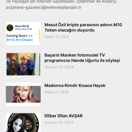
ve Paylaşan Bir internet Gazetesidir. [[Mehmet Ali Arslan]]
ardahanlı-gazeteci@mehmetaliarslan.tr
Mesut Özil kripto parasının adının M10
Token olacağını duyurdu
Kasım 12, 2021
Başarılı Manken fotomodel TV
programıcısı Hande Uğurlu ile söyleşi
Haziran 30, 2024
Madonna Kimdir Kısaca Hayatı
Aralık 21, 2019
Dîlber Dîlan AVŞAR
Haziran 05, 2023