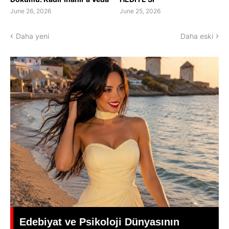
June 26, 2026
June 25, 2026
Daha yeni
Daha eski
Yeşilçam’da Yas: Kadir İnanır Hayatını
Kaybetti, Yönetmen Mehmet Ali