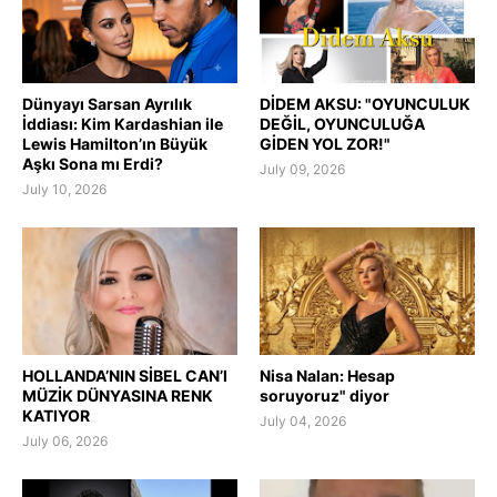
Dünyayı Sarsan Ayrılık
DİDEM AKSU: "OYUNCULUK
İddiası: Kim Kardashian ile
DEĞİL, OYUNCULUĞA
Lewis Hamilton’ın Büyük
GİDEN YOL ZOR!"
Aşkı Sona mı Erdi?
July 09, 2026
July 10, 2026
HOLLANDA’NIN SİBEL CAN’I
Nisa Nalan: Hesap
MÜZİK DÜNYASINA RENK
soruyoruz" diyor
KATIYOR
July 04, 2026
July 06, 2026