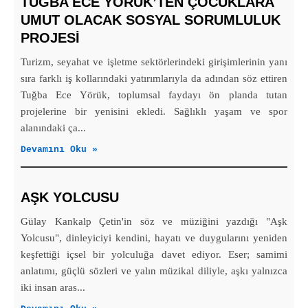
TUĞBA ECE YÖRÜK’TEN ÇOCUKLARA
UMUT OLACAK SOSYAL SORUMLULUK
PROJESİ
Turizm, seyahat ve işletme sektörlerindeki girişimlerinin yanı
sıra farklı iş kollarındaki yatırımlarıyla da adından söz ettiren
Tuğba Ece Yörük, toplumsal faydayı ön planda tutan
projelerine bir yenisini ekledi. Sağlıklı yaşam ve spor
alanındaki ça...
Devamını Oku »
AŞK YOLCUSU
Gülay Kankalp Çetin'in söz ve müziğini yazdığı "Aşk
Yolcusu", dinleyiciyi kendini, hayatı ve duygularını yeniden
keşfettiği içsel bir yolculuğa davet ediyor. Eser; samimi
anlatımı, güçlü sözleri ve yalın müzikal diliyle, aşkı yalnızca
iki insan aras...