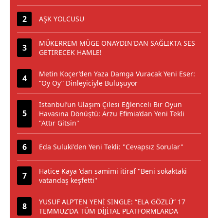
AŞK YOLCUSU
MÜKERREM MÜGE ONAYDIN'DAN SAĞLIKTA SES
GETİRECEK HAMLE!
Metin Koçer’den Yaza Damga Vuracak Yeni Eser:
“Oy Oy” Dinleyiciyle Buluşuyor
İstanbul’un Ulaşım Çilesi Eğlenceli Bir Oyun
Havasına Dönüştü: Arzu Efimia’dan Yeni Tekli
"Attır Gitsin"
Eda Suluki'den Yeni Tekli: "Cevapsız Sorular"
Hatice Kaya 'dan samimi itiraf "Beni sokaktaki
vatandaş keşfetti"
YUSUF ALP’TEN YENİ SINGLE: “ELA GÖZLÜ” 17
TEMMUZ’DA TÜM DİJİTAL PLATFORMLARDA