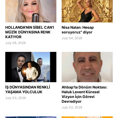
HOLLANDA’NIN SİBEL CAN’I
Nisa Nalan: Hesap
MÜZİK DÜNYASINA RENK
soruyoruz" diyor
KATIYOR
July 04, 2026
July 06, 2026
İŞ DÜNYASINDAN RENKLİ
Ahbap’ta Dönüm Noktası:
YAŞAMA YOLCULUK
Haluk Levent Küresel
Vizyon İçin Görevi
July 03, 2026
Devrediyor
July 03, 2026