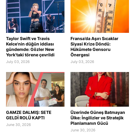
Taylor Swift ve Travis
Fransa’da Aşırı Sıcaklar
Kelce'nin düğün iddiası
Siyasi Krize Döndü:
gündemde: Gözler New
Hükümete Gensoru
York'taki törene çevrildi
Önergesi
July 03, 2026
July 03, 2026
GAMZE DALMIŞ: SETE
Üzerinde Güneş Batmayan
GELDİ ROLÜ KAPTI
Ülke: İngilizler ve Stratejik
Planlamanın Gücü
June 30, 2026
June 30, 2026