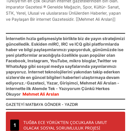
Türkiye'nin en çok okunan internet gazetelerinden biri olan.
imparator Gazetesi ® Genelde Mağazin, Spor, Kültür- Sanat,
STK, Yerel, Ulusal ve uluslararası Ünlülerden Haberler, yapan
ve Paylaşan Bir internet Gazetesidir. [[Mehmet Ali Arslan]]
İnternetin hızla gelişmesiyle birlikte biz de yayın stratejimizi
güncelledik. Eskiden mIRC, IRC ve ICQ gibi platformlarda
haber ve bilgi paylaşımlarımızı yapıyorduk, günümüzde ise
yeni platformlar aracılığıyla özellikle şuan popüler olan
Facebook, Instagram, YouTube, mikro bloglar,Twitter ve
WhatsApp gibi sosyal medya sayfalarında yayınlarımızı
yapıyoruz. İnternet teknolojilerini yakından takip ederken
sizlere'de en güncel bilgileri haberleri ulaştırmaya devam
ediyoruz.-Gazeteci, Yazar, Girişimci, Mehmet Ali Arslan -
internette ilk Alemde Tek - Yazıyorum Çünkü Herkes
Okuyor
Mehmet Ali Arslan
TUĞBA ECE YÖRÜK’TEN ÇOCUKLARA UMUT
OLACAK SOSYAL SORUMLULUK PROJESİ