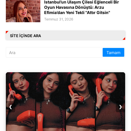
İstanbul’un Ulaşım Çilesi Eğlenceli Bir
Oyun Havasına Dönüştü: Arzu
Efimia’dan Yeni Tekli "Attır Gitsin"
Temmuz 31, 2026
SITE IÇINDE ARA
❮
❯