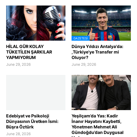
GAZETESI
HİLAL GÜR KOLAY
Dünya Yıldızı Antalya'da:
TÜKETİLEN ŞARKILAR
,Türkiye'ye Transfer mi
YAPMIYORUM
Oluyor?
June 29, 2026
June 29, 2026
Edebiyat ve Psikoloji
Yeşilçam’da Yas: Kadir
Dünyasının Üretken İsmi:
İnanır Hayatını Kaybetti,
Büşra Öztürk
Yönetmen Mehmet Ali
Gündoğdu’dan Duygusal
June 28, 2026