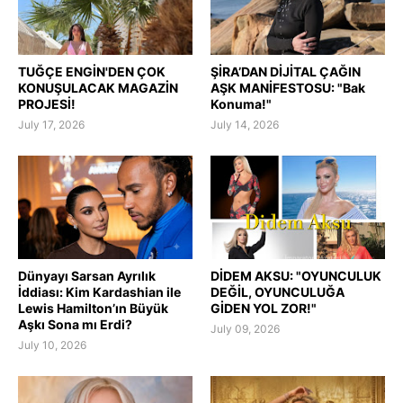
TUĞÇE ENGİN'DEN ÇOK
ŞİRA’DAN DİJİTAL ÇAĞIN
KONUŞULACAK MAGAZİN
AŞK MANİFESTOSU: "Bak
PROJESİ!
Konuma!"
July 17, 2026
July 14, 2026
Dünyayı Sarsan Ayrılık
DİDEM AKSU: "OYUNCULUK
İddiası: Kim Kardashian ile
DEĞİL, OYUNCULUĞA
Lewis Hamilton’ın Büyük
GİDEN YOL ZOR!"
Aşkı Sona mı Erdi?
July 09, 2026
July 10, 2026