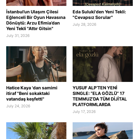
İstanbul’un Ulaşım Çilesi
Eda Suluki'den Yeni Tekli:
Eğlenceli Bir Oyun Havasına
"Cevapsız Sorular"
Dönüştü: Arzu Efimia’dan
July 28, 2026
Yeni Tekli "Attır Gitsin"
July 31, 2026
Hatice Kaya 'dan samimi
YUSUF ALP’TEN YENİ
itiraf "Beni sokaktaki
SINGLE: “ELA GÖZLÜ” 17
vatandaş keşfetti"
TEMMUZ’DA TÜM DİJİTAL
PLATFORMLARDA
July 24, 2026
July 17, 2026