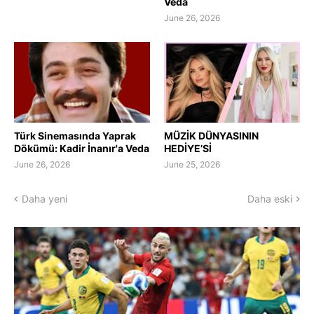
Veda
June 26, 2026
Türk Sinemasında Yaprak
MÜZİK DÜNYASININ
Dökümü: Kadir İnanır'a Veda
HEDİYE’Sİ
June 26, 2026
June 25, 2026
Daha yeni
Daha eski