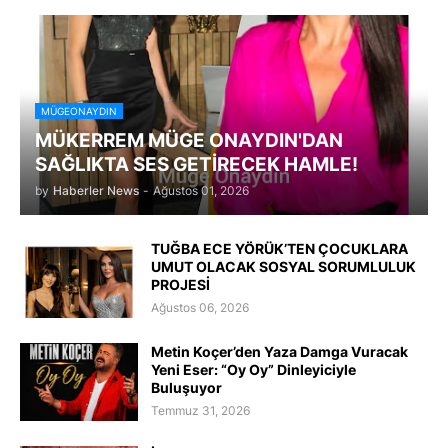
MÜGEONAYDIN
MÜKERREM MÜGE ONAYDIN'DAN
SAĞLIKTA SES GETİRECEK HAMLE!
by
Haberler News
-
Ağustos 01, 2026
TUĞBA ECE YÖRÜK’TEN ÇOCUKLARA
UMUT OLACAK SOSYAL SORUMLULUK
PROJESİ
Ağustos 06, 2026
Metin Koçer’den Yaza Damga Vuracak
Yeni Eser: “Oy Oy” Dinleyiciyle
Buluşuyor
Temmuz 31, 2026