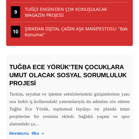
TUĞÇE ENGİN'DEN ÇOK KONUŞULACAK
MAGAZİN PROJESİ!
ŞİRA’DAN DİJİTAL ÇAĞIN AŞK MANİFESTOSU: "Bak
Konuma!"
TUĞBA ECE YÖRÜK’TEN ÇOCUKLARA
UMUT OLACAK SOSYAL SORUMLULUK
PROJESİ
Turizm, seyahat ve işletme sektörlerindeki girişimlerinin yanı
sıra farklı iş kollarındaki yatırımlarıyla da adından söz ettiren
Tuğba Ece Yörük, toplumsal faydayı ön planda tutan
projelerine bir yenisini ekledi. Sağlıklı yaşam ve spor
alanındaki ça...
Devamını Oku »