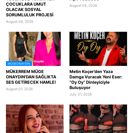
ÇOCUKLARA UMUT
August 04, 2026
OLACAK SOSYAL
SORUMLULUK PROJESİ
August 06, 2026
MÜGEONAYDIN
MÜKERREM MÜGE
Metin Koçer’den Yaza
ONAYDIN'DAN SAĞLIKTA
Damga Vuracak Yeni Eser:
SES GETİRECEK HAMLE!
“Oy Oy” Dinleyiciyle
Buluşuyor
August 01, 2026
July 31, 2026