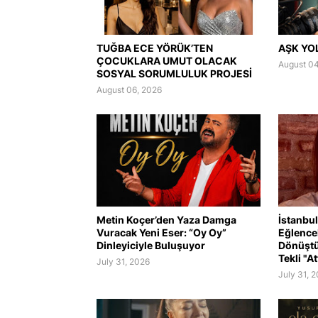
TUĞBA ECE YÖRÜK’TEN
AŞK YO
ÇOCUKLARA UMUT OLACAK
August 04
SOSYAL SORUMLULUK PROJESİ
August 06, 2026
Metin Koçer’den Yaza Damga
İstanbul
Vuracak Yeni Eser: “Oy Oy”
Eğlence
Dinleyiciyle Buluşuyor
Dönüştü
Tekli "At
July 31, 2026
July 31, 