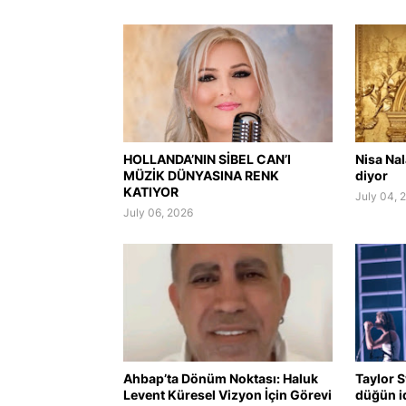
HOLLANDA’NIN SİBEL CAN’I
Nisa Na
MÜZİK DÜNYASINA RENK
diyor
KATIYOR
July 04, 
July 06, 2026
Ahbap’ta Dönüm Noktası: Haluk
Taylor S
Levent Küresel Vizyon İçin Görevi
düğün i