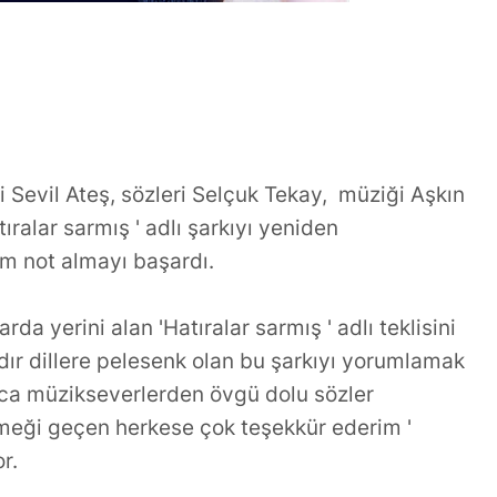
 Sevil Ateş, sözleri Selçuk Tekay, müziği Aşkın
ralar sarmış ' adlı şarkıyı yeniden
m not almayı başardı.
rda yerini alan 'Hatıralar sarmış ' adlı teklisini
ardır dillere pelesenk olan bu şarkıyı yorumlamak
ıca müzikseverlerden övgü dolu sözler
Emeği geçen herkese çok teşekkür ederim '
or.