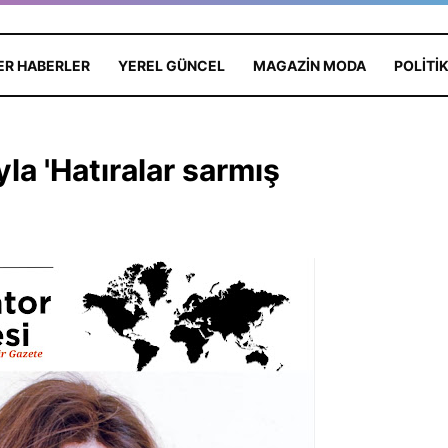
ER HABERLER
YEREL GÜNCEL
MAGAZIN MODA
POLITI
la 'Hatıralar sarmış
KOLAY
Dünya Yıldızı Antalya'da: