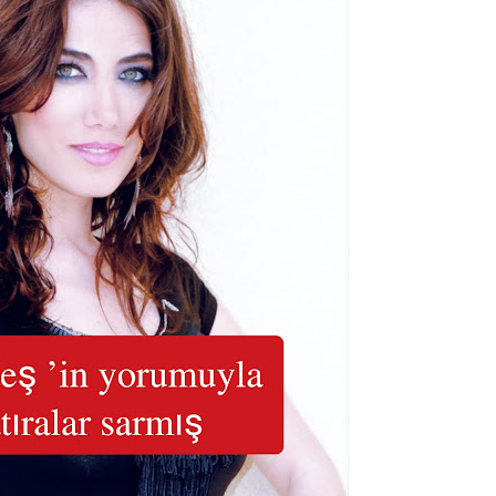
ŞARKILAR
,Türkiye'ye Transfer mi
M
Oluyor?