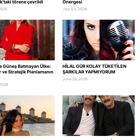
'taki törene çevrildi
Önergesi
2026
July 03, 2026
e Güneş Batmayan Ülke:
HİLAL GÜR KOLAY TÜKETİLEN
er ve Stratejik Planlamanın
ŞARKILAR YAPMIYORUM
June 29, 2026
 2026