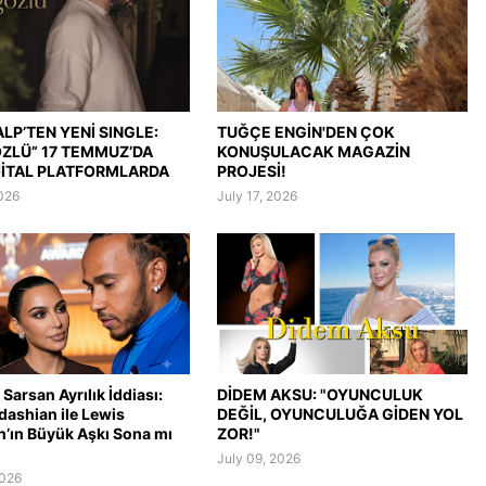
LP’TEN YENİ SINGLE:
TUĞÇE ENGİN'DEN ÇOK
ÖZLÜ” 17 TEMMUZ’DA
KONUŞULACAK MAGAZİN
JİTAL PLATFORMLARDA
PROJESİ!
2026
July 17, 2026
Sarsan Ayrılık İddiası:
DİDEM AKSU: "OYUNCULUK
dashian ile Lewis
DEĞİL, OYUNCULUĞA GİDEN YOL
n’ın Büyük Aşkı Sona mı
ZOR!"
July 09, 2026
2026