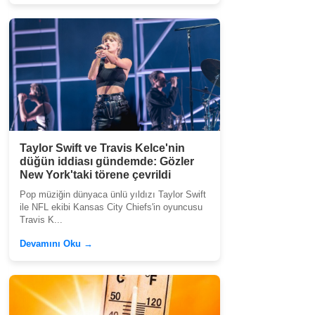
Taylor Swift ve Travis Kelce'nin
düğün iddiası gündemde: Gözler
New York'taki törene çevrildi
Pop müziğin dünyaca ünlü yıldızı Taylor Swift
ile NFL ekibi Kansas City Chiefs'in oyuncusu
Travis K...
Devamını Oku →