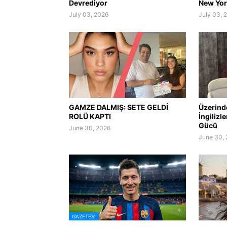
Devrediyor
New York
July 03, 2026
July 03, 
GAMZE DALMIŞ: SETE GELDİ
Üzerind
ROLÜ KAPTI
İngilizl
Gücü
June 30, 2026
June 30,
GAZETESI