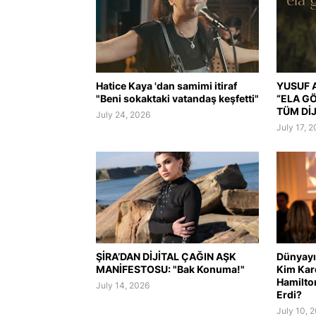
Hatice Kaya 'dan samimi itiraf
YUSUF A
"Beni sokaktaki vatandaş keşfetti"
“ELA G
TÜM Dİ
July 24, 2026
July 17, 
ŞİRA’DAN DİJİTAL ÇAĞIN AŞK
Dünyayı 
MANİFESTOSU: "Bak Konuma!"
Kim Kar
Hamilto
July 14, 2026
Erdi?
July 10, 