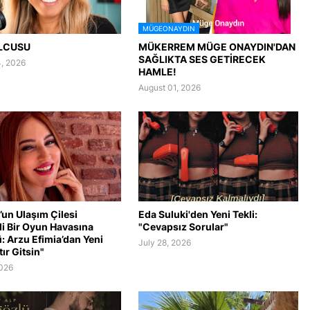
MÜGEONAYDIN
LCUSU
MÜKERREM MÜGE ONAYDIN'DAN
SAĞLIKTA SES GETİRECEK
, 2026
HAMLE!
August 01, 2026
’un Ulaşım Çilesi
Eda Suluki'den Yeni Tekli:
li Bir Oyun Havasına
"Cevapsız Sorular"
: Arzu Efimia’dan Yeni
July 28, 2026
tır Gitsin"
2026