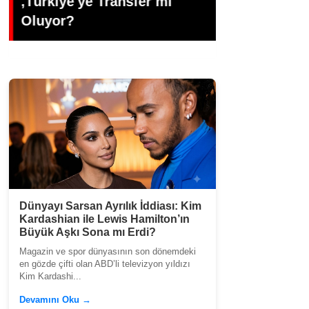
Dünyasının Üretken İsmi:
Gündoğdu’d
Büşra Öztürk
Veda
Dünyayı Sarsan Ayrılık İddiası: Kim
Kardashian ile Lewis Hamilton’ın
Büyük Aşkı Sona mı Erdi?
Magazin ve spor dünyasının son dönemdeki
en gözde çifti olan ABD’li televizyon yıldızı
Kim Kardashi...
Devamını Oku →