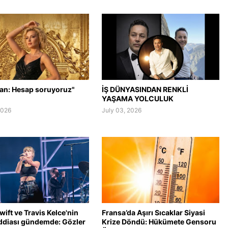
lan: Hesap soruyoruz"
İŞ DÜNYASINDAN RENKLİ
YAŞAMA YOLCULUK
2026
July 03, 2026
wift ve Travis Kelce'nin
Fransa’da Aşırı Sıcaklar Siyasi
ddiası gündemde: Gözler
Krize Döndü: Hükümete Gensoru