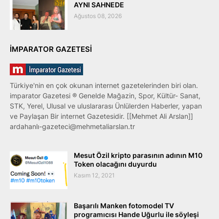
AYNI SAHNEDE
Ağustos 08, 2026
IMPARATOR GAZETESI
Türkiye'nin en çok okunan internet gazetelerinden biri olan.
imparator Gazetesi ® Genelde Mağazin, Spor, Kültür- Sanat,
STK, Yerel, Ulusal ve uluslararası Ünlülerden Haberler, yapan
ve Paylaşan Bir internet Gazetesidir. [[Mehmet Ali Arslan]]
ardahanlı-gazeteci@mehmetaliarslan.tr
Mesut Özil kripto parasının adının M10
Token olacağını duyurdu
Kasım 12, 2021
Başarılı Manken fotomodel TV
programıcısı Hande Uğurlu ile söyleşi