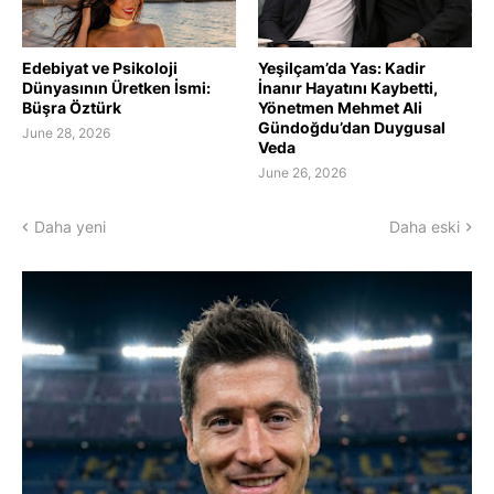
Edebiyat ve Psikoloji
Yeşilçam’da Yas: Kadir
Dünyasının Üretken İsmi:
İnanır Hayatını Kaybetti,
Büşra Öztürk
Yönetmen Mehmet Ali
Gündoğdu’dan Duygusal
June 28, 2026
Veda
June 26, 2026
Daha yeni
Daha eski