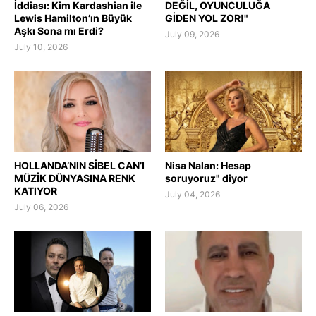
İddiası: Kim Kardashian ile
DEĞİL, OYUNCULUĞA
Lewis Hamilton’ın Büyük
GİDEN YOL ZOR!"
Aşkı Sona mı Erdi?
July 09, 2026
July 10, 2026
HOLLANDA’NIN SİBEL CAN’I
Nisa Nalan: Hesap
MÜZİK DÜNYASINA RENK
soruyoruz" diyor
KATIYOR
July 04, 2026
July 06, 2026