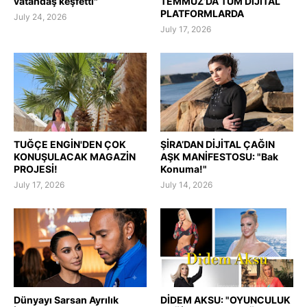
vatandaş keşfetti"
TEMMUZ’DA TÜM DİJİTAL
PLATFORMLARDA
July 24, 2026
July 17, 2026
TUĞÇE ENGİN'DEN ÇOK
ŞİRA’DAN DİJİTAL ÇAĞIN
KONUŞULACAK MAGAZİN
AŞK MANİFESTOSU: "Bak
PROJESİ!
Konuma!"
July 17, 2026
July 14, 2026
Dünyayı Sarsan Ayrılık
DİDEM AKSU: "OYUNCULUK