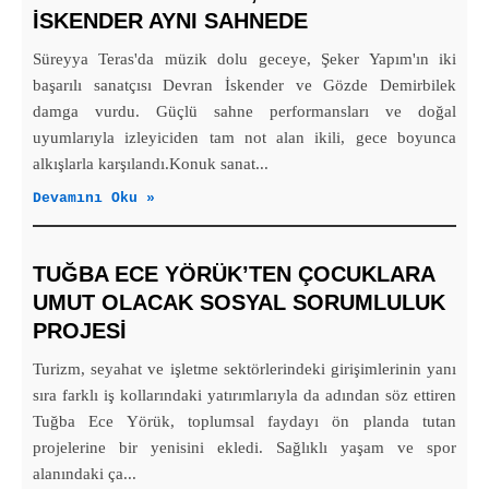
İSKENDER AYNI SAHNEDE
Süreyya Teras'da müzik dolu geceye, Şeker Yapım'ın iki
başarılı sanatçısı Devran İskender ve Gözde Demirbilek
damga vurdu. Güçlü sahne performansları ve doğal
uyumlarıyla izleyiciden tam not alan ikili, gece boyunca
alkışlarla karşılandı.Konuk sanat...
Devamını Oku »
TUĞBA ECE YÖRÜK’TEN ÇOCUKLARA
UMUT OLACAK SOSYAL SORUMLULUK
PROJESİ
Turizm, seyahat ve işletme sektörlerindeki girişimlerinin yanı
sıra farklı iş kollarındaki yatırımlarıyla da adından söz ettiren
Tuğba Ece Yörük, toplumsal faydayı ön planda tutan
projelerine bir yenisini ekledi. Sağlıklı yaşam ve spor
alanındaki ça...