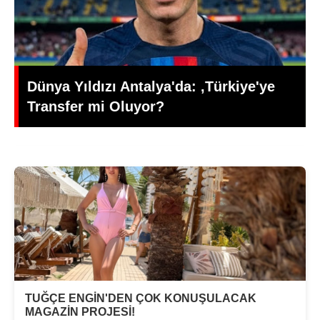
Edebiyat ve Psikoloji Dünyasının
Üretken İsmi: Büşra Öztürk
TUĞÇE ENGİN'DEN ÇOK KONUŞULACAK
MAGAZİN PROJESİ!