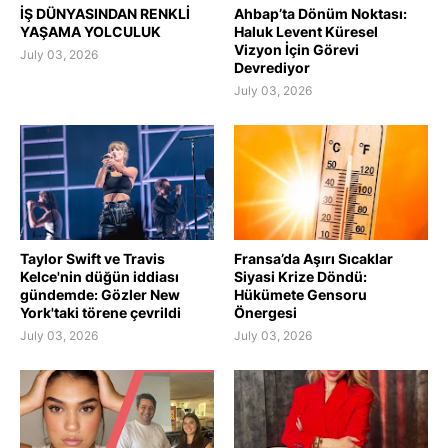
İŞ DÜNYASINDAN RENKLİ
Ahbap’ta Dönüm Noktası:
YAŞAMA YOLCULUK
Haluk Levent Küresel
Vizyon İçin Görevi
July 03, 2026
Devrediyor
July 03, 2026
Taylor Swift ve Travis
Fransa’da Aşırı Sıcaklar
Kelce'nin düğün iddiası
Siyasi Krize Döndü:
gündemde: Gözler New
Hükümete Gensoru
York'taki törene çevrildi
Önergesi
July 03, 2026
July 03, 2026