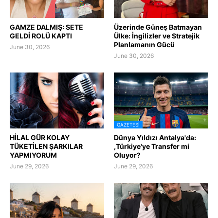
GAMZE DALMIŞ: SETE
Üzerinde Güneş Batmayan
GELDİ ROLÜ KAPTI
Ülke: İngilizler ve Stratejik
Planlamanın Gücü
June 30, 2026
June 30, 2026
GAZETESI
HİLAL GÜR KOLAY
Dünya Yıldızı Antalya'da:
TÜKETİLEN ŞARKILAR
,Türkiye'ye Transfer mi
YAPMIYORUM
Oluyor?
June 29, 2026
June 29, 2026