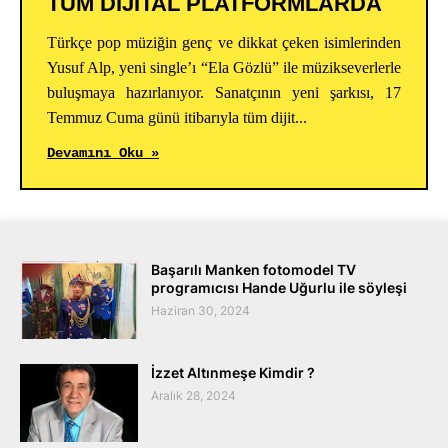
TÜM DİJİTAL PLATFORMLARDA
Türkçe pop müziğin genç ve dikkat çeken isimlerinden
Yusuf Alp, yeni single’ı “Ela Gözlü” ile müzikseverlerle
buluşmaya hazırlanıyor. Sanatçının yeni şarkısı, 17
Temmuz Cuma günü itibarıyla tüm dijit...
Devamını Oku »
Başarılı Manken fotomodel TV
programıcısı Hande Uğurlu ile söyleşi
Haziran 30, 2024
İzzet Altınmeşe Kimdir ?
Aralık 28, 2024