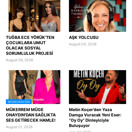
TUĞBA ECE YÖRÜK’TEN
AŞK YOLCUSU
ÇOCUKLARA UMUT
August 04, 2026
OLACAK SOSYAL
SORUMLULUK PROJESİ
August 06, 2026
MÜGEONAYDIN
MÜKERREM MÜGE
Metin Koçer’den Yaza
ONAYDIN'DAN SAĞLIKTA
Damga Vuracak Yeni Eser:
SES GETİRECEK HAMLE!
“Oy Oy” Dinleyiciyle
Buluşuyor
August 01, 2026