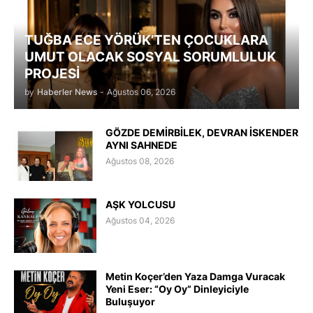
TUĞBA ECE YÖRÜK’TEN ÇOCUKLARA
UMUT OLACAK SOSYAL SORUMLULUK
PROJESİ
by
Haberler News
-
Ağustos 06, 2026
GÖZDE DEMİRBİLEK, DEVRAN İSKENDER
AYNI SAHNEDE
Ağustos 08, 2026
AŞK YOLCUSU
Ağustos 04, 2026
Metin Koçer’den Yaza Damga Vuracak
Yeni Eser: “Oy Oy” Dinleyiciyle
Buluşuyor