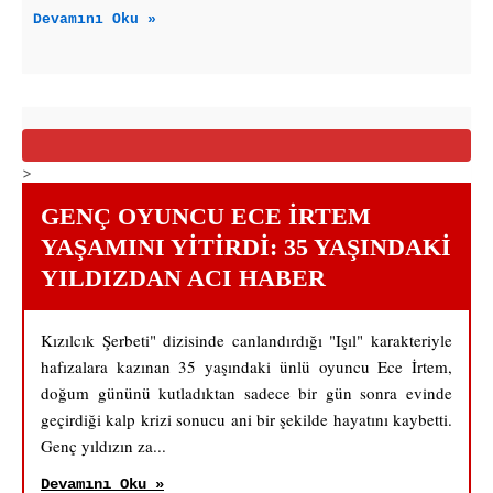
Devamını Oku »
>
GENÇ OYUNCU ECE İRTEM
YAŞAMINI YITIRDI: 35 YAŞINDAKI
YILDIZDAN ACI HABER
Kızılcık Şerbeti" dizisinde canlandırdığı "Işıl" karakteriyle
hafızalara kazınan 35 yaşındaki ünlü oyuncu Ece İrtem,
doğum gününü kutladıktan sadece bir gün sonra evinde
geçirdiği kalp krizi sonucu ani bir şekilde hayatını kaybetti.
Genç yıldızın za...
Devamını Oku »