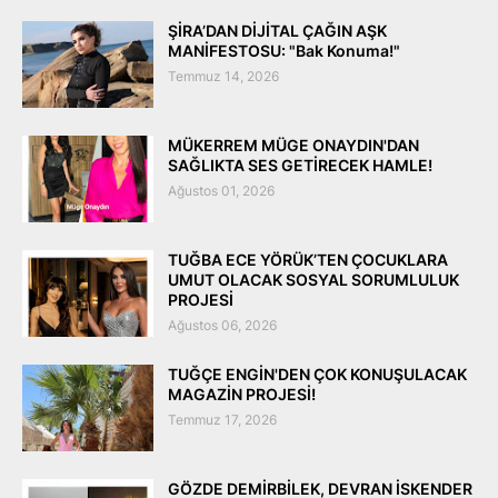
ŞİRA’DAN DİJİTAL ÇAĞIN AŞK
MANİFESTOSU: "Bak Konuma!"
Temmuz 14, 2026
MÜKERREM MÜGE ONAYDIN'DAN
SAĞLIKTA SES GETİRECEK HAMLE!
Ağustos 01, 2026
TUĞBA ECE YÖRÜK’TEN ÇOCUKLARA
UMUT OLACAK SOSYAL SORUMLULUK
PROJESİ
Ağustos 06, 2026
TUĞÇE ENGİN'DEN ÇOK KONUŞULACAK
MAGAZİN PROJESİ!
Temmuz 17, 2026
GÖZDE DEMİRBİLEK, DEVRAN İSKENDER