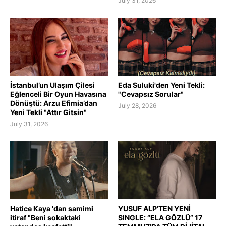
July 31, 2026
İstanbul’un Ulaşım Çilesi
Eda Suluki'den Yeni Tekli:
Eğlenceli Bir Oyun Havasına
"Cevapsız Sorular"
Dönüştü: Arzu Efimia’dan
July 28, 2026
Yeni Tekli "Attır Gitsin"
July 31, 2026
Hatice Kaya 'dan samimi
YUSUF ALP’TEN YENİ
itiraf "Beni sokaktaki
SINGLE: “ELA GÖZLÜ” 17