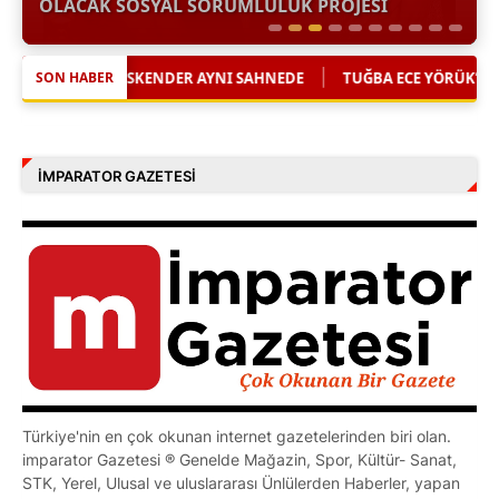
OLACAK SOSYAL SORUMLULUK PROJESİ
|
 SAHNEDE
TUĞBA ECE YÖRÜK’TEN ÇOCUKLARA UMUT OLACAK SO
SON HABER
İMPARATOR GAZETESI
Türkiye'nin en çok okunan internet gazetelerinden biri olan.
imparator Gazetesi ® Genelde Mağazin, Spor, Kültür- Sanat,
STK, Yerel, Ulusal ve uluslararası Ünlülerden Haberler, yapan