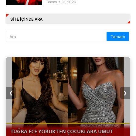
Temmuz 31, 2026
SITE IÇINDE ARA
❮
❯
TUĞBA ECE YÖRÜK’TEN ÇOCUKLARA UMUT