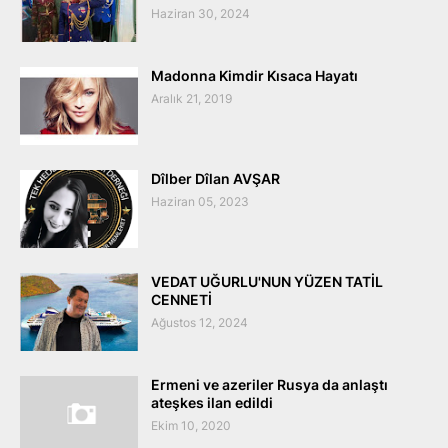
Haziran 30, 2024
Madonna Kimdir Kısaca Hayatı
Aralık 21, 2019
Dîlber Dîlan AVŞAR
Haziran 05, 2023
VEDAT UĞURLU'NUN YÜZEN TATİL
CENNETİ
Ağustos 12, 2024
Ermeni ve azeriler Rusya da anlaştı
ateşkes ilan edildi
Ekim 10, 2020