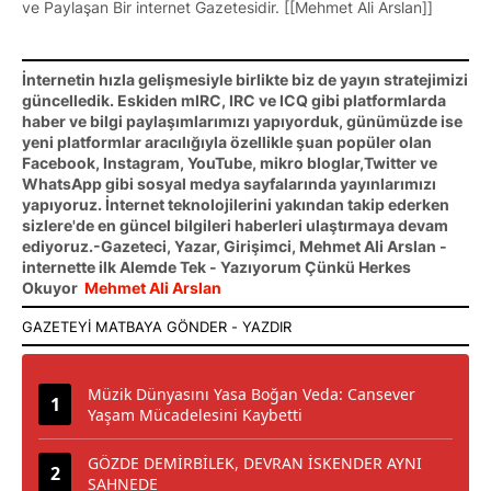
ve Paylaşan Bir internet Gazetesidir. [[Mehmet Ali Arslan]]
İnternetin hızla gelişmesiyle birlikte biz de yayın stratejimizi
güncelledik. Eskiden mIRC, IRC ve ICQ gibi platformlarda
haber ve bilgi paylaşımlarımızı yapıyorduk, günümüzde ise
yeni platformlar aracılığıyla özellikle şuan popüler olan
Facebook, Instagram, YouTube, mikro bloglar,Twitter ve
WhatsApp gibi sosyal medya sayfalarında yayınlarımızı
yapıyoruz. İnternet teknolojilerini yakından takip ederken
sizlere'de en güncel bilgileri haberleri ulaştırmaya devam
ediyoruz.-Gazeteci, Yazar, Girişimci, Mehmet Ali Arslan -
internette ilk Alemde Tek - Yazıyorum Çünkü Herkes
Okuyor
Mehmet Ali Arslan
Müzik Dünyasını Yasa Boğan Veda: Cansever
Yaşam Mücadelesini Kaybetti
GÖZDE DEMİRBİLEK, DEVRAN İSKENDER AYNI
SAHNEDE