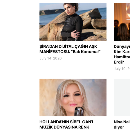
ŞİRA’DAN DİJİTAL ÇAĞIN AŞK
Dünyayı 
MANİFESTOSU: "Bak Konuma!"
Kim Kar
Hamilto
July 14, 2026
Erdi?
July 10, 
HOLLANDA’NIN SİBEL CAN’I
Nisa Na
MÜZİK DÜNYASINA RENK
diyor