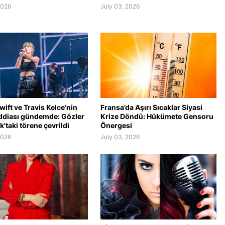
2026
July 03, 2026
wift ve Travis Kelce'nin
Fransa’da Aşırı Sıcaklar Siyasi
ddiası gündemde: Gözler
Krize Döndü: Hükümete Gensoru
'taki törene çevrildi
Önergesi
2026
July 03, 2026