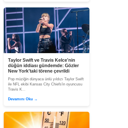
Taylor Swift ve Travis Kelce'nin
düğün iddiası gündemde: Gözler
New York'taki törene çevrildi
Pop müziğin dünyaca ünlü yıldızı Taylor Swift
ile NFL ekibi Kansas City Chiefs'in oyuncusu
Travis K...
Devamını Oku →