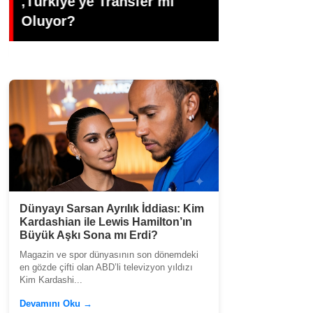
Dünyasının Üretken İsmi:
Gündoğdu’d
Büşra Öztürk
Veda
Dünyayı Sarsan Ayrılık İddiası: Kim
Kardashian ile Lewis Hamilton’ın
Büyük Aşkı Sona mı Erdi?
Magazin ve spor dünyasının son dönemdeki
en gözde çifti olan ABD’li televizyon yıldızı
Kim Kardashi...
Devamını Oku →