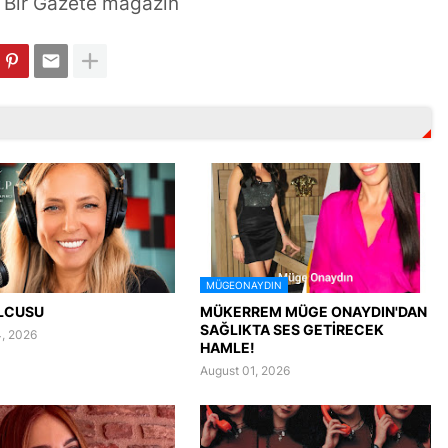
Bir Gazete mağazin
MÜGEONAYDIN
LCUSU
MÜKERREM MÜGE ONAYDIN'DAN
SAĞLIKTA SES GETİRECEK
, 2026
HAMLE!
August 01, 2026