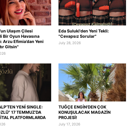
’un Ulaşım Çilesi
Eda Suluki'den Yeni Tekli:
li Bir Oyun Havasına
"Cevapsız Sorular"
: Arzu Efimia’dan Yeni
July 28, 2026
tır Gitsin"
2026
LP’TEN YENİ SINGLE:
TUĞÇE ENGİN'DEN ÇOK
ÖZLÜ” 17 TEMMUZ’DA
KONUŞULACAK MAGAZİN
JİTAL PLATFORMLARDA
PROJESİ!
2026
July 17, 2026