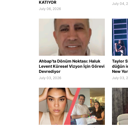
KATIYOR
July 04, 
July 06, 2026
Ahbap’ta Dönüm Noktası: Haluk
Taylor S
Levent Küresel Vizyon İçin Görevi
düğün i
Devrediyor
New York
July 03, 2026
July 03, 