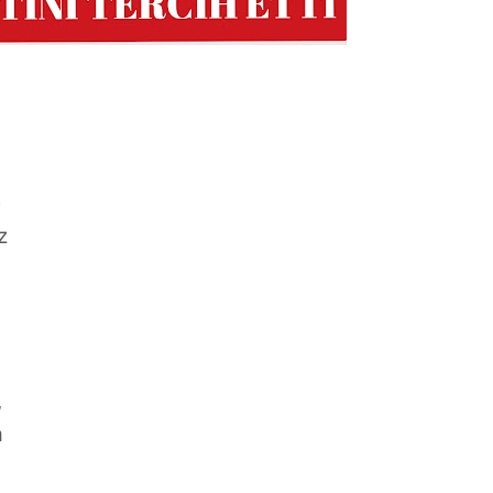
e
z
,
a