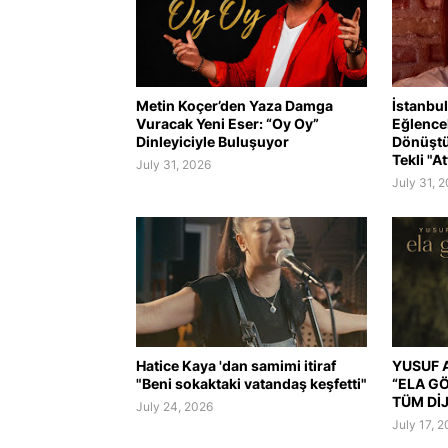
Metin Koçer’den Yaza Damga
İstanbul
Vuracak Yeni Eser: “Oy Oy”
Eğlence
Dinleyiciyle Buluşuyor
Dönüştü
Tekli "At
July 31, 2026
July 31, 
Hatice Kaya 'dan samimi itiraf
YUSUF A
"Beni sokaktaki vatandaş keşfetti"
“ELA G
TÜM Dİ
July 24, 2026
July 17, 