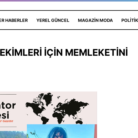
ER HABERLER
YEREL GÜNCEL
MAGAZIN MODA
POLITI
ÇEKİMLERİ İÇİN MEMLEKETİNİ
KOLAY
Dünya Yıldızı Antalya'da: