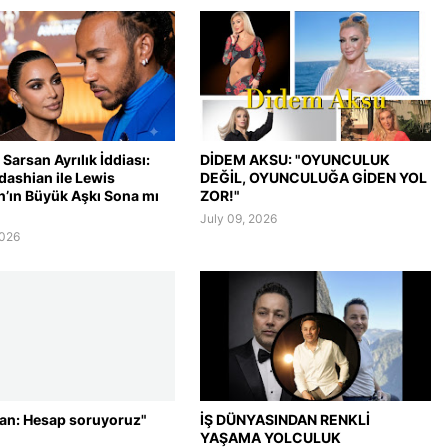
Sarsan Ayrılık İddiası:
DİDEM AKSU: "OYUNCULUK
dashian ile Lewis
DEĞİL, OYUNCULUĞA GİDEN YOL
n’ın Büyük Aşkı Sona mı
ZOR!"
July 09, 2026
2026
lan: Hesap soruyoruz"
İŞ DÜNYASINDAN RENKLİ
YAŞAMA YOLCULUK