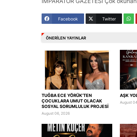
İMPARATOR GAZETESİ Çok okunan 
Facebook
Twitter
ÖNERILEN YAYINLAR
TUĞBA ECE YÖRÜK’TEN
AŞK YO
ÇOCUKLARA UMUT OLACAK
August 04
SOSYAL SORUMLULUK PROJESİ
August 06, 2026