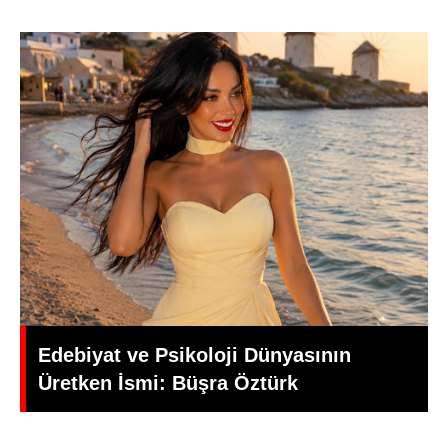
Yeşilçam’da Yas: Kadir İnanır Hayatını
Kaybetti, Yönetmen Mehmet Ali
Gündoğdu’dan Duygusal Veda