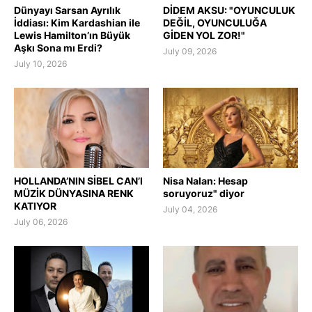
Dünyayı Sarsan Ayrılık
DİDEM AKSU: "OYUNCULUK
İddiası: Kim Kardashian ile
DEĞİL, OYUNCULUĞA
Lewis Hamilton’ın Büyük
GİDEN YOL ZOR!"
Aşkı Sona mı Erdi?
July 09, 2026
July 10, 2026
HOLLANDA’NIN SİBEL CAN’I
Nisa Nalan: Hesap
MÜZİK DÜNYASINA RENK
soruyoruz" diyor
KATIYOR
July 04, 2026
July 06, 2026