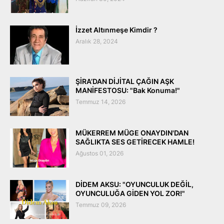
İzzet Altınmeşe Kimdir ?
Aralık 28, 2024
ŞİRA’DAN DİJİTAL ÇAĞIN AŞK
MANİFESTOSU: "Bak Konuma!"
Temmuz 14, 2026
MÜKERREM MÜGE ONAYDIN'DAN
SAĞLIKTA SES GETİRECEK HAMLE!
Ağustos 01, 2026
DİDEM AKSU: "OYUNCULUK DEĞİL,
OYUNCULUĞA GİDEN YOL ZOR!"
Temmuz 09, 2026