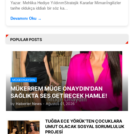
Yazar: Mehlika Hediye YıldırımStratejik Kararlar Mimarıİngilizler
tarihe oldukça iddialı bir söz ka...
Devamını Oku →
POPULAR POSTS
MÜGEONAYDIN
MÜKERREM MÜGE ONAYDIN'DAN
SAĞLIKTA SES GETİRECEK HAMLE!
by
Haberler News
-
Ağustos 01, 2026
TUĞBA ECE YÖRÜK’TEN ÇOCUKLARA
UMUT OLACAK SOSYAL SORUMLULUK
PROJESİ