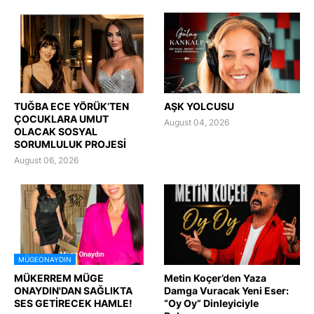
TUĞBA ECE YÖRÜK’TEN
AŞK YOLCUSU
ÇOCUKLARA UMUT
August 04, 2026
OLACAK SOSYAL
SORUMLULUK PROJESİ
August 06, 2026
MÜGEONAYDIN
MÜKERREM MÜGE
Metin Koçer’den Yaza
ONAYDIN'DAN SAĞLIKTA
Damga Vuracak Yeni Eser:
SES GETİRECEK HAMLE!
“Oy Oy” Dinleyiciyle