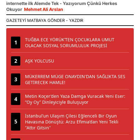
internette ilk Alemde Tek - Yazıyorum Çünkü Herkes
Okuyor
Mehmet Ali Arslan
TUĞBA ECE YÖRÜK’TEN ÇOCUKLARA UMUT
OLACAK SOSYAL SORUMLULUK PROJESİ
AŞK YOLCUSU
MÜKERREM MÜGE ONAYDIN'DAN SAĞLIKTA SES
GETİRECEK HAMLE!
Metin Koçer’den Yaza Damga Vuracak Yeni Eser:
“Oy Oy” Dinleyiciyle Buluşuyor
İstanbul’un Ulaşım Çilesi Eğlenceli Bir Oyun
Havasına Dönüştü: Arzu Efimia’dan Yeni Tekli
"Attır Gitsin"