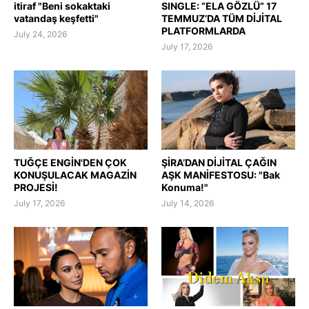
itiraf "Beni sokaktaki
SINGLE: “ELA GÖZLÜ” 17
vatandaş keşfetti"
TEMMUZ’DA TÜM DİJİTAL
PLATFORMLARDA
July 24, 2026
July 17, 2026
TUĞÇE ENGİN'DEN ÇOK
ŞİRA’DAN DİJİTAL ÇAĞIN
KONUŞULACAK MAGAZİN
AŞK MANİFESTOSU: "Bak
PROJESİ!
Konuma!"
July 17, 2026
July 14, 2026