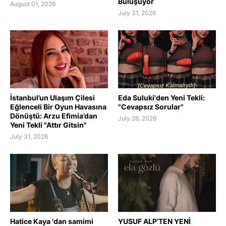
Buluşuyor
August 01, 2026
July 31, 2026
İstanbul’un Ulaşım Çilesi
Eda Suluki'den Yeni Tekli:
Eğlenceli Bir Oyun Havasına
"Cevapsız Sorular"
Dönüştü: Arzu Efimia’dan
July 28, 2026
Yeni Tekli "Attır Gitsin"
July 31, 2026
Hatice Kaya 'dan samimi
YUSUF ALP’TEN YENİ