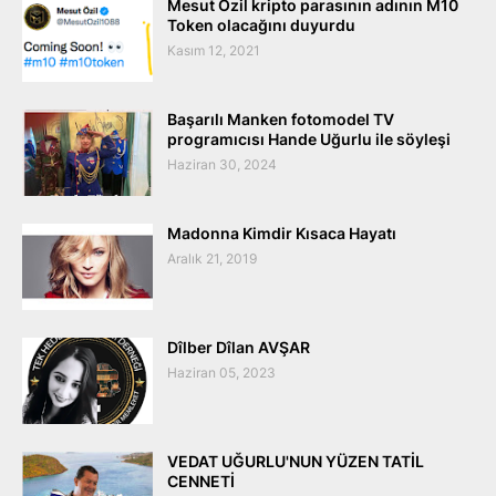
Mesut Özil kripto parasının adının M10
Token olacağını duyurdu
Kasım 12, 2021
Başarılı Manken fotomodel TV
programıcısı Hande Uğurlu ile söyleşi
Haziran 30, 2024
Madonna Kimdir Kısaca Hayatı
Aralık 21, 2019
Dîlber Dîlan AVŞAR
Haziran 05, 2023
VEDAT UĞURLU'NUN YÜZEN TATİL
CENNETİ