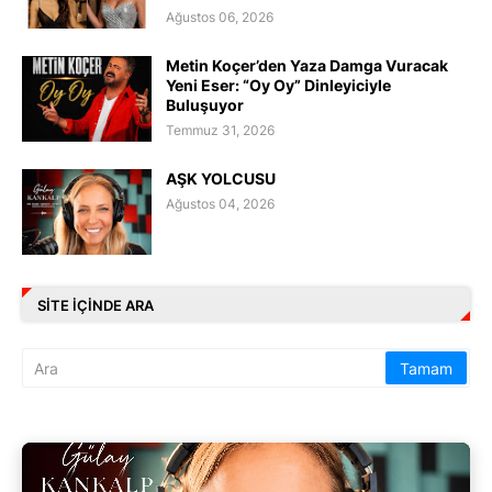
Ağustos 06, 2026
Metin Koçer’den Yaza Damga Vuracak
Yeni Eser: “Oy Oy” Dinleyiciyle
Buluşuyor
Temmuz 31, 2026
AŞK YOLCUSU
Ağustos 04, 2026
SITE IÇINDE ARA