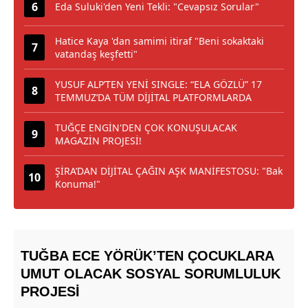
Eda Suluki'den Yeni Tekli: "Cevapsız Sorular"
Hatice Kaya 'dan samimi itiraf "Beni sokaktaki
vatandaş keşfetti"
YUSUF ALP’TEN YENİ SINGLE: “ELA GÖZLÜ” 17
TEMMUZ’DA TÜM DİJİTAL PLATFORMLARDA
TUĞÇE ENGİN'DEN ÇOK KONUŞULACAK
MAGAZİN PROJESİ!
ŞİRA’DAN DİJİTAL ÇAĞIN AŞK MANİFESTOSU: "Bak
Konuma!"
TUĞBA ECE YÖRÜK’TEN ÇOCUKLARA
UMUT OLACAK SOSYAL SORUMLULUK
PROJESİ