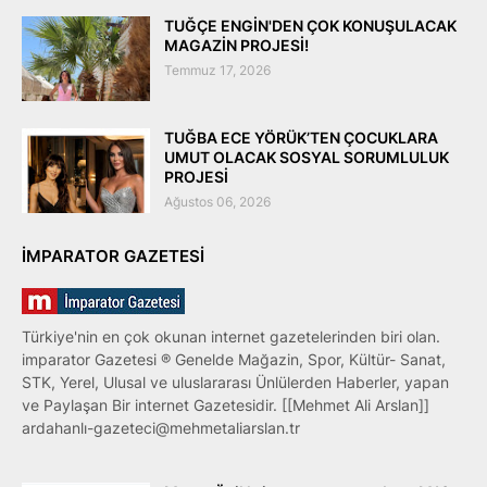
TUĞÇE ENGİN'DEN ÇOK KONUŞULACAK
MAGAZİN PROJESİ!
Temmuz 17, 2026
TUĞBA ECE YÖRÜK’TEN ÇOCUKLARA
UMUT OLACAK SOSYAL SORUMLULUK
PROJESİ
Ağustos 06, 2026
IMPARATOR GAZETESI
Türkiye'nin en çok okunan internet gazetelerinden biri olan.
imparator Gazetesi ® Genelde Mağazin, Spor, Kültür- Sanat,
STK, Yerel, Ulusal ve uluslararası Ünlülerden Haberler, yapan
ve Paylaşan Bir internet Gazetesidir. [[Mehmet Ali Arslan]]
ardahanlı-gazeteci@mehmetaliarslan.tr