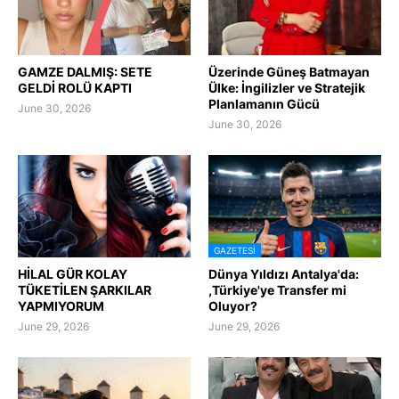
GAMZE DALMIŞ: SETE
Üzerinde Güneş Batmayan
GELDİ ROLÜ KAPTI
Ülke: İngilizler ve Stratejik
Planlamanın Gücü
June 30, 2026
June 30, 2026
GAZETESI
HİLAL GÜR KOLAY
Dünya Yıldızı Antalya'da:
TÜKETİLEN ŞARKILAR
,Türkiye'ye Transfer mi
YAPMIYORUM
Oluyor?
June 29, 2026
June 29, 2026