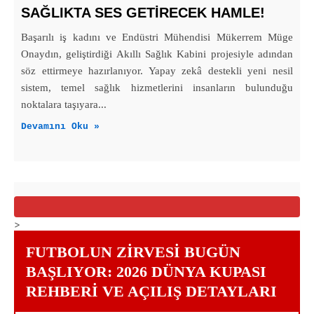
SAĞLIKTA SES GETİRECEK HAMLE!
Başarılı iş kadını ve Endüstri Mühendisi Mükerrem Müge
Onaydın, geliştirdiği Akıllı Sağlık Kabini projesiyle adından
söz ettirmeye hazırlanıyor. Yapay zekâ destekli yeni nesil
sistem, temel sağlık hizmetlerini insanların bulunduğu
noktalara taşıyara...
Devamını Oku »
>
FUTBOLUN ZIRVESI BUGÜN
BAŞLIYOR: 2026 DÜNYA KUPASI
REHBERI VE AÇILIŞ DETAYLARI