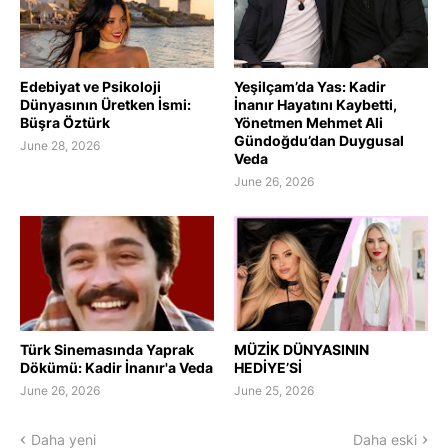
Edebiyat ve Psikoloji
Yeşilçam’da Yas: Kadir
Dünyasının Üretken İsmi:
İnanır Hayatını Kaybetti,
Büşra Öztürk
Yönetmen Mehmet Ali
Gündoğdu’dan Duygusal
June 28, 2026
Veda
June 26, 2026
Türk Sinemasında Yaprak
MÜZİK DÜNYASININ
Dökümü: Kadir İnanır'a Veda
HEDİYE’Sİ
June 26, 2026
June 25, 2026
Daha yeni
Daha eski