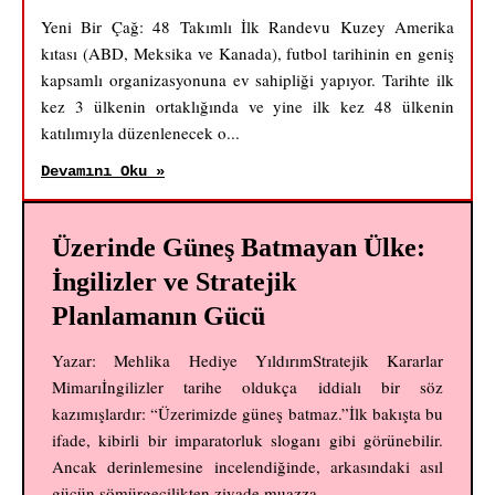
Yeni Bir Çağ: 48 Takımlı İlk Randevu Kuzey Amerika
kıtası (ABD, Meksika ve Kanada), futbol tarihinin en geniş
kapsamlı organizasyonuna ev sahipliği yapıyor. Tarihte ilk
kez 3 ülkenin ortaklığında ve yine ilk kez 48 ülkenin
katılımıyla düzenlenecek o...
Devamını Oku »
Üzerinde Güneş Batmayan Ülke:
İngilizler ve Stratejik
Planlamanın Gücü
Yazar: Mehlika Hediye YıldırımStratejik Kararlar
Mimarıİngilizler tarihe oldukça iddialı bir söz
kazımışlardır: “Üzerimizde güneş batmaz.”İlk bakışta bu
ifade, kibirli bir imparatorluk sloganı gibi görünebilir.
Ancak derinlemesine incelendiğinde, arkasındaki asıl
gücün sömürgecilikten ziyade muazza...