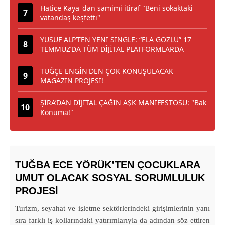
Hatice Kaya 'dan samimi itiraf "Beni sokaktaki
vatandaş keşfetti"
YUSUF ALP’TEN YENİ SINGLE: “ELA GÖZLÜ” 17
TEMMUZ’DA TÜM DİJİTAL PLATFORMLARDA
TUĞÇE ENGİN'DEN ÇOK KONUŞULACAK
MAGAZİN PROJESİ!
ŞİRA’DAN DİJİTAL ÇAĞIN AŞK MANİFESTOSU: "Bak
Konuma!"
TUĞBA ECE YÖRÜK’TEN ÇOCUKLARA
UMUT OLACAK SOSYAL SORUMLULUK
PROJESİ
Turizm, seyahat ve işletme sektörlerindeki girişimlerinin yanı
sıra farklı iş kollarındaki yatırımlarıyla da adından söz ettiren