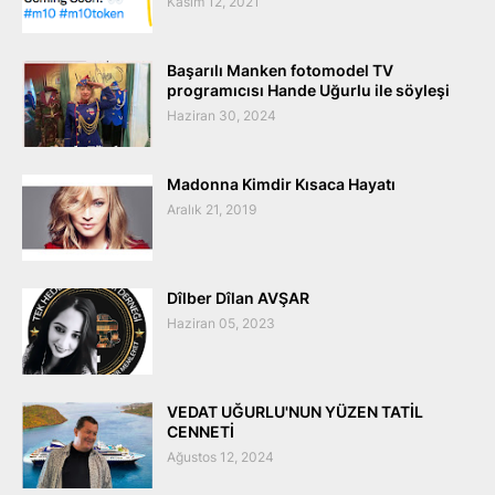
Kasım 12, 2021
Başarılı Manken fotomodel TV
programıcısı Hande Uğurlu ile söyleşi
Haziran 30, 2024
Madonna Kimdir Kısaca Hayatı
Aralık 21, 2019
Dîlber Dîlan AVŞAR
Haziran 05, 2023
VEDAT UĞURLU'NUN YÜZEN TATİL
CENNETİ
Ağustos 12, 2024