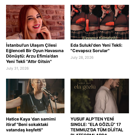
İstanbul’un Ulaşım Çilesi
Eda Suluki'den Yeni Tekli:
Eğlenceli Bir Oyun Havasına
"Cevapsız Sorular"
Dönüştü: Arzu Efimia’dan
July 28, 2026
Yeni Tekli "Attır Gitsin"
July 31, 2026
Hatice Kaya 'dan samimi
YUSUF ALP’TEN YENİ
itiraf "Beni sokaktaki
SINGLE: “ELA GÖZLÜ” 17
vatandaş keşfetti"
TEMMUZ’DA TÜM DİJİTAL