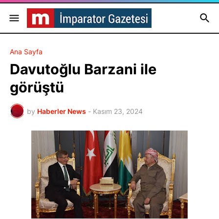
Ana Sayfa
Davutoğlu Barzani ile
görüştü
by
Haberler News
-
Kasım 23, 2024