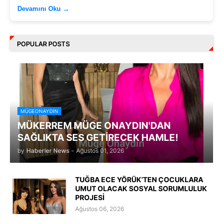
Devamını Oku →
POPULAR POSTS
MÜGEONAYDIN
MÜKERREM MÜGE ONAYDIN'DAN
SAĞLIKTA SES GETİRECEK HAMLE!
by
Haberler News
-
Ağustos 01, 2026
TUĞBA ECE YÖRÜK’TEN ÇOCUKLARA
UMUT OLACAK SOSYAL SORUMLULUK
PROJESİ
Ağustos 06, 2026