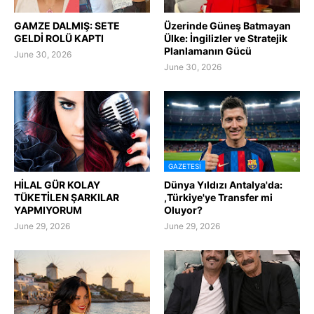
GAMZE DALMIŞ: SETE
Üzerinde Güneş Batmayan
GELDİ ROLÜ KAPTI
Ülke: İngilizler ve Stratejik
Planlamanın Gücü
June 30, 2026
June 30, 2026
GAZETESI
HİLAL GÜR KOLAY
Dünya Yıldızı Antalya'da:
TÜKETİLEN ŞARKILAR
,Türkiye'ye Transfer mi
YAPMIYORUM
Oluyor?
June 29, 2026
June 29, 2026