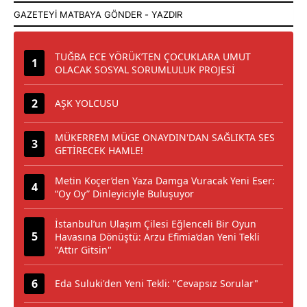
TUĞBA ECE YÖRÜK’TEN ÇOCUKLARA UMUT
OLACAK SOSYAL SORUMLULUK PROJESİ
AŞK YOLCUSU
MÜKERREM MÜGE ONAYDIN'DAN SAĞLIKTA SES
GETİRECEK HAMLE!
Metin Koçer’den Yaza Damga Vuracak Yeni Eser:
“Oy Oy” Dinleyiciyle Buluşuyor
İstanbul’un Ulaşım Çilesi Eğlenceli Bir Oyun
Havasına Dönüştü: Arzu Efimia’dan Yeni Tekli
"Attır Gitsin"
Eda Suluki'den Yeni Tekli: "Cevapsız Sorular"