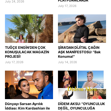
PLATFORMLARDA
July 24, 2026
July 17, 2026
TUĞÇE ENGİN'DEN ÇOK
ŞİRA’DAN DİJİTAL ÇAĞIN
KONUŞULACAK MAGAZİN
AŞK MANİFESTOSU: "Bak
PROJESİ!
Konuma!"
July 17, 2026
July 14, 2026
Dünyayı Sarsan Ayrılık
DİDEM AKSU: "OYUNCULUK
İddiası: Kim Kardashian ile
DEĞİL, OYUNCULUĞA