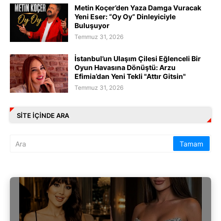
Metin Koçer’den Yaza Damga Vuracak
Yeni Eser: “Oy Oy” Dinleyiciyle
Buluşuyor
Temmuz 31, 2026
İstanbul’un Ulaşım Çilesi Eğlenceli Bir
Oyun Havasına Dönüştü: Arzu
Efimia’dan Yeni Tekli "Attır Gitsin"
Temmuz 31, 2026
SITE IÇINDE ARA