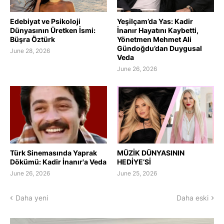
Edebiyat ve Psikoloji
Yeşilçam’da Yas: Kadir
Dünyasının Üretken İsmi:
İnanır Hayatını Kaybetti,
Büşra Öztürk
Yönetmen Mehmet Ali
Gündoğdu’dan Duygusal
June 28, 2026
Veda
June 26, 2026
Türk Sinemasında Yaprak
MÜZİK DÜNYASININ
Dökümü: Kadir İnanır'a Veda
HEDİYE’Sİ
June 26, 2026
June 25, 2026
Daha yeni
Daha eski