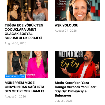
TUĞBA ECE YÖRÜK’TEN
AŞK YOLCUSU
ÇOCUKLARA UMUT
August 04, 2026
OLACAK SOSYAL
SORUMLULUK PROJESİ
August 06, 2026
MÜGEONAYDIN
MÜKERREM MÜGE
Metin Koçer’den Yaza
ONAYDIN'DAN SAĞLIKTA
Damga Vuracak Yeni Eser:
SES GETİRECEK HAMLE!
“Oy Oy” Dinleyiciyle
Buluşuyor
August 01, 2026
July 31, 2026