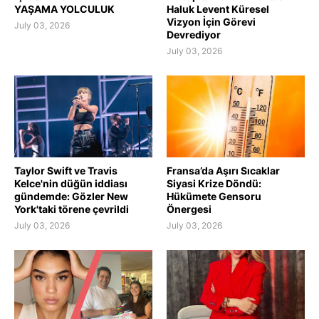
YAŞAMA YOLCULUK
Haluk Levent Küresel
Vizyon İçin Görevi
July 03, 2026
Devrediyor
July 03, 2026
Taylor Swift ve Travis
Fransa’da Aşırı Sıcaklar
Kelce'nin düğün iddiası
Siyasi Krize Döndü:
gündemde: Gözler New
Hükümete Gensoru
York'taki törene çevrildi
Önergesi
July 03, 2026
July 03, 2026