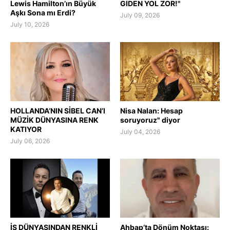
Lewis Hamilton’ın Büyük
GİDEN YOL ZOR!"
Aşkı Sona mı Erdi?
July 09, 2026
July 10, 2026
HOLLANDA’NIN SİBEL CAN’I
Nisa Nalan: Hesap
MÜZİK DÜNYASINA RENK
soruyoruz" diyor
KATIYOR
July 04, 2026
July 06, 2026
İŞ DÜNYASINDAN RENKLİ
Ahbap’ta Dönüm Noktası: