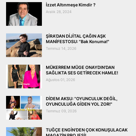
İzzet Altınmeşe Kimdir ?
Aralık 28, 2024
ŞİRA’DAN DİJİTAL ÇAĞIN AŞK
MANİFESTOSU: "Bak Konuma!"
Temmuz 14, 2026
MÜKERREM MÜGE ONAYDIN'DAN
SAĞLIKTA SES GETİRECEK HAMLE!
Ağustos 01, 2026
DİDEM AKSU: "OYUNCULUK DEĞİL,
OYUNCULUĞA GİDEN YOL ZOR!"
Temmuz 09, 2026
TUĞÇE ENGİN'DEN ÇOK KONUŞULACAK
MAGAZİN PROJESİ!