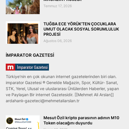
Temmuz 17, 2026
TUĞBA ECE YÖRÜK’TEN ÇOCUKLARA
UMUT OLACAK SOSYAL SORUMLULUK
PROJESİ
Ağustos 06, 2026
IMPARATOR GAZETESI
Türkiye'nin en çok okunan internet gazetelerinden biri olan.
imparator Gazetesi ® Genelde Mağazin, Spor, Kültür- Sanat,
STK, Yerel, Ulusal ve uluslararası Ünlülerden Haberler, yapan
ve Paylaşan Bir internet Gazetesidir. [[Mehmet Ali Arslan]]
ardahanlı-gazeteci@mehmetaliarslan.tr
Mesut Özil kripto parasının adının M10
Token olacağını duyurdu