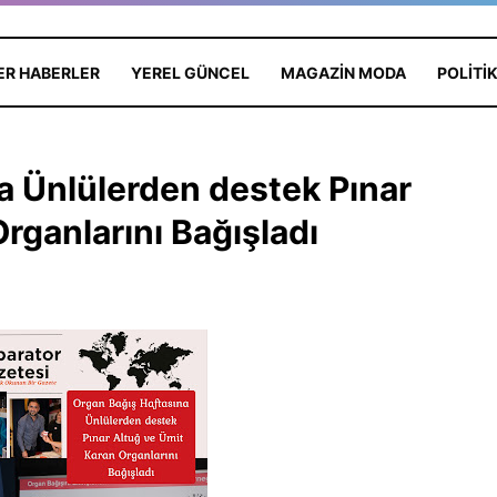
ER HABERLER
YEREL GÜNCEL
MAGAZIN MODA
POLITI
a Ünlülerden destek Pınar
rganlarını Bağışladı
neş Batmayan
HİLAL GÜR KOLAY