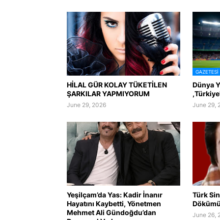
GAZETESI
HİLAL GÜR KOLAY TÜKETİLEN
Dünya Yı
ŞARKILAR YAPMIYORUM
,Türkiye
June 29, 2026
June 29, 
Yeşilçam’da Yas: Kadir İnanır
Türk Si
Hayatını Kaybetti, Yönetmen
Dökümü:
Mehmet Ali Gündoğdu’dan
June 26, 