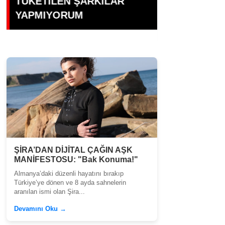
,Türkiye'ye Transfer mi
Dünyasının 
Oluyor?
Büşra Öztür
ŞİRA’DAN DİJİTAL ÇAĞIN AŞK
MANİFESTOSU: "Bak Konuma!"
Almanya’daki düzenli hayatını bırakıp
Türkiye’ye dönen ve 8 ayda sahnelerin
aranılan ismi olan Şira...
Devamını Oku →