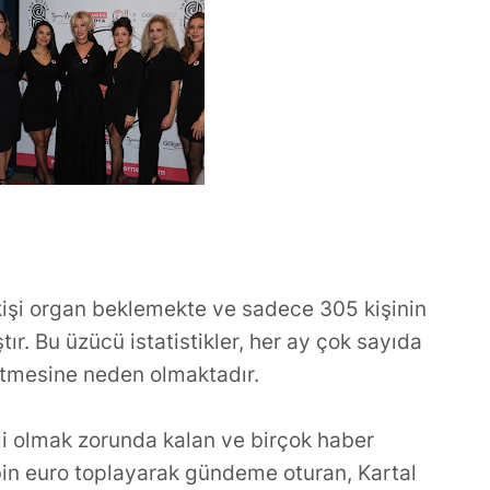
ler ve Stratejik
TÜKETİLEN ŞARKILAR
 Gücü
YAPMIYORUM
kişi organ beklemekte ve sadece 305 kişinin
ır. Bu üzücü istatistikler, her ay çok sayıda
tmesine neden olmaktadır.
li olmak zorunda kalan ve birçok haber
bin euro toplayarak gündeme oturan, Kartal