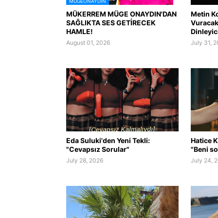
MÜGEONAYDIN
MÜKERREM MÜGE ONAYDIN'DAN
Metin K
SAĞLIKTA SES GETİRECEK
Vuracak 
HAMLE!
Dinleyic
August 01, 2026
July 31, 
Eda Suluki'den Yeni Tekli:
Hatice K
"Cevapsız Sorular"
"Beni so
July 28, 2026
July 24, 