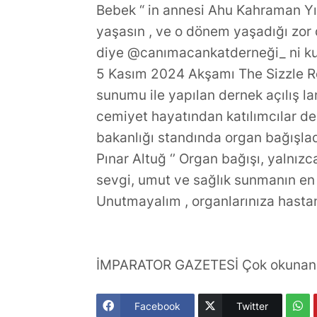
Bebek “ in annesi Ahu Kahraman Yı
yaşasın , ve o dönem yaşadığı zor 
diye @canımacankatderneği_ ni k
5 Kasım 2024 Akşamı The Sizzle R
sunumu ile yapılan dernek açılış l
cemiyet hayatından katılımcılar de
bakanlığı standında organ bağışla
Pınar Altuğ ‘’ Organ bağışı, yalnızc
sevgi, umut ve sağlık sunmanın en 
Unutmayalım , organlarınıza hastan
İMPARATOR GAZETESİ Çok okunan 
Facebook
Twitter