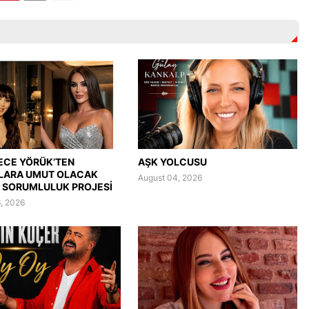
ECE YÖRÜK’TEN
AŞK YOLCUSU
LARA UMUT OLACAK
August 04, 2026
 SORUMLULUK PROJESİ
, 2026