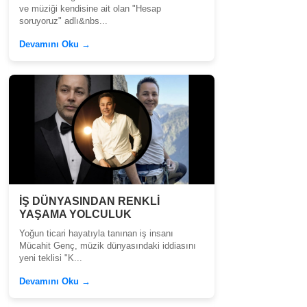
ve müziği kendisine ait olan "Hesap
soruyoruz" adlı&nbs...
Devamını Oku →
İŞ DÜNYASINDAN RENKLİ
YAŞAMA YOLCULUK
Yoğun ticari hayatıyla tanınan iş insanı
Mücahit Genç, müzik dünyasındaki iddiasını
yeni teklisi "K...
Devamını Oku →