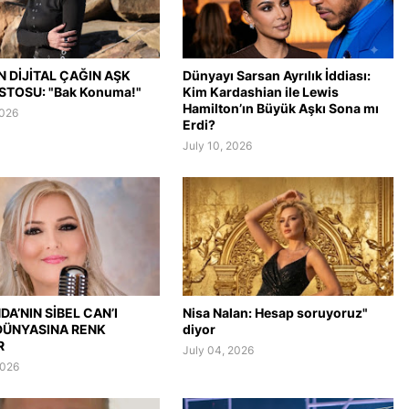
N DİJİTAL ÇAĞIN AŞK
Dünyayı Sarsan Ayrılık İddiası:
STOSU: "Bak Konuma!"
Kim Kardashian ile Lewis
Hamilton’ın Büyük Aşkı Sona mı
2026
Erdi?
July 10, 2026
A’NIN SİBEL CAN’I
Nisa Nalan: Hesap soruyoruz"
DÜNYASINA RENK
diyor
R
July 04, 2026
2026