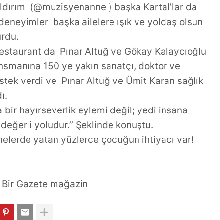
ldırım (@muzisyenanne ) başka Kartal’lar da
deneyimler başka ailelere ışık ve yoldaş olsun
urdu.
estaurant da Pınar Altuğ ve Gökay Kalaycıoğlu
ansmanına 150 ye yakın sanatçı, doktor ve
stek verdi ve Pınar Altuğ ve Ümit Karan sağlık
dı.
a bir hayırseverlik eylemi değil; yedi insana
değerli yoludur.’’ Şeklinde konuştu.
elerde yatan yüzlerce çocuğun ihtiyacı var!
Bir Gazete mağazin