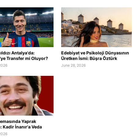
ldızı Antalya'da:
Edebiyat ve Psikoloji Dünyasının
'ye Transfer mi Oluyor?
Üretken İsmi: Büşra Öztürk
2026
June 28, 2026
nemasında Yaprak
 Kadir İnanır'a Veda
2026