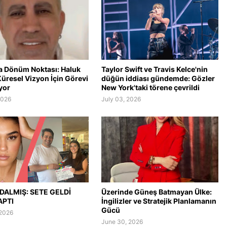
a Dönüm Noktası: Haluk
Taylor Swift ve Travis Kelce'nin
üresel Vizyon İçin Görevi
düğün iddiası gündemde: Gözler
yor
New York'taki törene çevrildi
2026
July 03, 2026
DALMIŞ: SETE GELDİ
Üzerinde Güneş Batmayan Ülke:
APTI
İngilizler ve Stratejik Planlamanın
Gücü
 2026
June 30, 2026