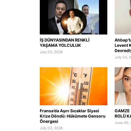
İŞ DÜNYASINDAN RENKLİ
Ahbap’t
YAŞAMA YOLCULUK
Levent K
Devredi
July 03, 2026
July 03, 
Fransa’da Aşırı Sıcaklar Siyasi
GAMZE 
Krize Döndü: Hükümete Gensoru
ROLÜ K
Önergesi
June 30,
July 03, 2026