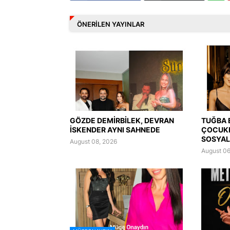
ÖNERILEN YAYINLAR
GÖZDE DEMİRBİLEK, DEVRAN
TUĞBA 
İSKENDER AYNI SAHNEDE
ÇOCUK
SOSYAL
August 08, 2026
August 06