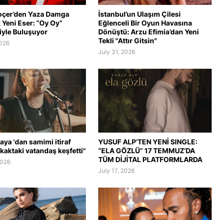
oçer’den Yaza Damga
İstanbul’un Ulaşım Çilesi
Yeni Eser: “Oy Oy”
Eğlenceli Bir Oyun Havasına
iyle Buluşuyor
Dönüştü: Arzu Efimia’dan Yeni
Tekli "Attır Gitsin"
2026
July 31, 2026
aya 'dan samimi itiraf
YUSUF ALP’TEN YENİ SINGLE:
kaktaki vatandaş keşfetti"
“ELA GÖZLÜ” 17 TEMMUZ’DA
TÜM DİJİTAL PLATFORMLARDA
2026
July 17, 2026