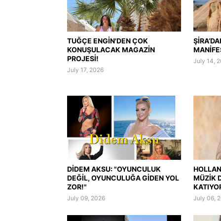
TUĞÇE ENGİN'DEN ÇOK
ŞİRA’DA
KONUŞULACAK MAGAZİN
MANİFE
PROJESİ!
July 14, 
July 17, 2026
DİDEM AKSU: "OYUNCULUK
HOLLAND
DEĞİL, OYUNCULUĞA GİDEN YOL
MÜZİK 
ZOR!"
KATIYO
July 09, 2026
July 06, 