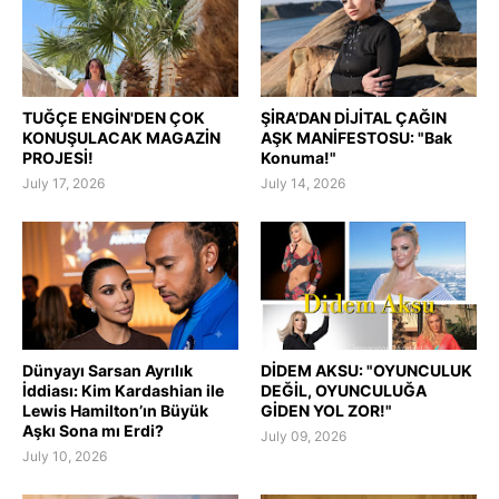
TUĞÇE ENGİN'DEN ÇOK
ŞİRA’DAN DİJİTAL ÇAĞIN
KONUŞULACAK MAGAZİN
AŞK MANİFESTOSU: "Bak
PROJESİ!
Konuma!"
July 17, 2026
July 14, 2026
Dünyayı Sarsan Ayrılık
DİDEM AKSU: "OYUNCULUK
İddiası: Kim Kardashian ile
DEĞİL, OYUNCULUĞA
Lewis Hamilton’ın Büyük
GİDEN YOL ZOR!"
Aşkı Sona mı Erdi?
July 09, 2026
July 10, 2026