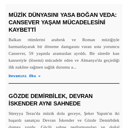
MÜZIK DÜNYASINI YASA BOĞAN VEDA:
CANSEVER YAŞAM MÜCADELESINI
KAYBETTI
Balkan ritimlerini arabesk ve Roman müziğiyle
harmanlayarak bir döneme damgasını vuran usta yorumcu
Cansever, 59 yaşında aramızdan ayrıldı. Bir süredir kan
kanseriyle (lösemi) mücadele eden ve Almanya'da geçirdiği
ilik nakline rağmen sağlık durumu a...
Devamını Oku »
GÖZDE DEMİRBİLEK, DEVRAN
İSKENDER AYNI SAHNEDE
Süreyya Teras'da müzik dolu geceye, Şeker Yapım'ın iki
başarılı sanatçısı Devran İskender ve Gözde Demirbilek
damga vurdu. Güçlü sahne performansları ve doğal