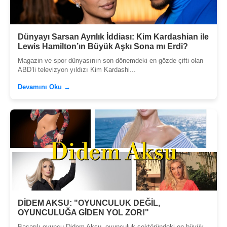
Dünyayı Sarsan Ayrılık İddiası: Kim Kardashian ile
Lewis Hamilton’ın Büyük Aşkı Sona mı Erdi?
Magazin ve spor dünyasının son dönemdeki en gözde çifti olan
ABD’li televizyon yıldızı Kim Kardashi...
Devamını Oku →
DİDEM AKSU: "OYUNCULUK DEĞİL,
OYUNCULUĞA GİDEN YOL ZOR!"
Başarılı oyuncu Didem Aksu, oyunculuk sektöründeki en büyük