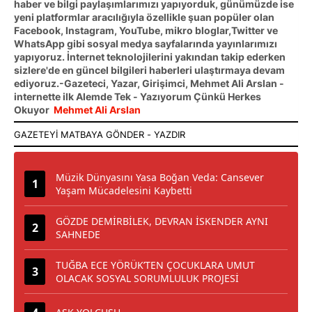
haber ve bilgi paylaşımlarımızı yapıyorduk, günümüzde ise
yeni platformlar aracılığıyla özellikle şuan popüler olan
Facebook, Instagram, YouTube, mikro bloglar,Twitter ve
WhatsApp gibi sosyal medya sayfalarında yayınlarımızı
yapıyoruz. İnternet teknolojilerini yakından takip ederken
sizlere'de en güncel bilgileri haberleri ulaştırmaya devam
ediyoruz.-Gazeteci, Yazar, Girişimci, Mehmet Ali Arslan -
internette ilk Alemde Tek - Yazıyorum Çünkü Herkes
Okuyor
Mehmet Ali Arslan
Müzik Dünyasını Yasa Boğan Veda: Cansever
Yaşam Mücadelesini Kaybetti
GÖZDE DEMİRBİLEK, DEVRAN İSKENDER AYNI
SAHNEDE
TUĞBA ECE YÖRÜK’TEN ÇOCUKLARA UMUT
OLACAK SOSYAL SORUMLULUK PROJESİ