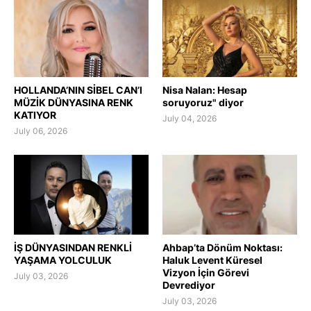
HOLLANDA’NIN SİBEL CAN’I
Nisa Nalan: Hesap
MÜZİK DÜNYASINA RENK
soruyoruz" diyor
KATIYOR
July 04, 2026
July 06, 2026
İŞ DÜNYASINDAN RENKLİ
Ahbap’ta Dönüm Noktası:
YAŞAMA YOLCULUK
Haluk Levent Küresel
Vizyon İçin Görevi
July 03, 2026
Devrediyor
July 03, 2026