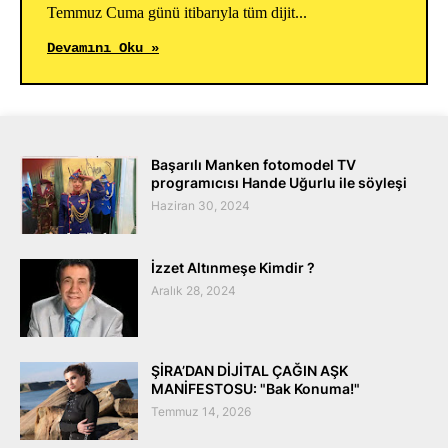
Temmuz Cuma günü itibarıyla tüm dijit...
Devamını Oku »
Başarılı Manken fotomodel TV
programıcısı Hande Uğurlu ile söyleşi
Haziran 30, 2024
İzzet Altınmeşe Kimdir ?
Aralık 28, 2024
ŞİRA’DAN DİJİTAL ÇAĞIN AŞK
MANİFESTOSU: "Bak Konuma!"
Temmuz 14, 2026