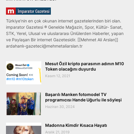
Türkiye'nin en çok okunan internet gazetelerinden biri olan.
imparator Gazetesi ® Genelde Mağazin, Spor, Kültür- Sanat,
STK, Yerel, Ulusal ve uluslararası Ünlülerden Haberler, yapan
ve Paylaşan Bir internet Gazetesidir. [[Mehmet Ali Arslan]]
ardahanlı-gazeteci@mehmetaliarslan.tr
Mesut Özil kripto parasının adının M10
Token olacağını duyurdu
Kasım 12, 2021
Başarılı Manken fotomodel TV
programıcısı Hande Uğurlu ile söyleşi
Haziran 30, 2024
Madonna Kimdir Kısaca Hayatı
Aralık 21, 2019