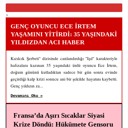
>
GENÇ OYUNCU ECE İRTEM
YAŞAMINI YITIRDI: 35 YAŞINDAKI
YILDIZDAN ACI HABER
Kızılcık Şerbeti" dizisinde canlandırdığı "Işıl" karakteriyle
hafızalara kazınan 35 yaşındaki ünlü oyuncu Ece İrtem,
doğum gününü kutladıktan sadece bir gün sonra evinde
geçirdiği kalp krizi sonucu ani bir şekilde hayatını kaybetti.
Genç yıldızın za...
Devamını Oku »
Fransa’da Aşırı Sıcaklar Siyasi
Krize Döndü: Hükümete Gensoru