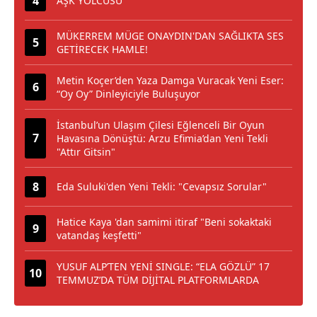
AŞK YOLCUSU
MÜKERREM MÜGE ONAYDIN'DAN SAĞLIKTA SES
GETİRECEK HAMLE!
Metin Koçer’den Yaza Damga Vuracak Yeni Eser:
“Oy Oy” Dinleyiciyle Buluşuyor
İstanbul’un Ulaşım Çilesi Eğlenceli Bir Oyun
Havasına Dönüştü: Arzu Efimia’dan Yeni Tekli
"Attır Gitsin"
Eda Suluki'den Yeni Tekli: "Cevapsız Sorular"
Hatice Kaya 'dan samimi itiraf "Beni sokaktaki
vatandaş keşfetti"
YUSUF ALP’TEN YENİ SINGLE: “ELA GÖZLÜ” 17
TEMMUZ’DA TÜM DİJİTAL PLATFORMLARDA