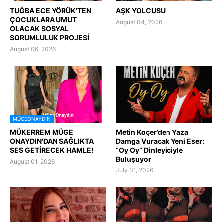
TUĞBA ECE YÖRÜK’TEN
AŞK YOLCUSU
ÇOCUKLARA UMUT
August 04, 2026
OLACAK SOSYAL
SORUMLULUK PROJESİ
August 06, 2026
MÜGEONAYDIN
MÜKERREM MÜGE
Metin Koçer’den Yaza
ONAYDIN'DAN SAĞLIKTA
Damga Vuracak Yeni Eser:
SES GETİRECEK HAMLE!
“Oy Oy” Dinleyiciyle
Buluşuyor
August 01, 2026
July 31, 2026