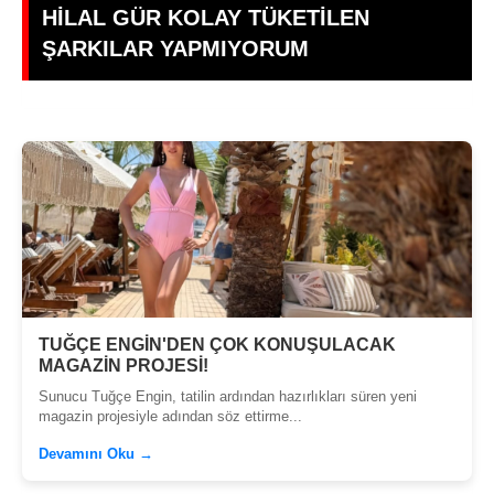
Dünya Yıldızı Antalya'da: ,Türkiye'ye
Transfer mi Oluyor?
TUĞÇE ENGİN'DEN ÇOK KONUŞULACAK
MAGAZİN PROJESİ!
Sunucu Tuğçe Engin, tatilin ardından hazırlıkları süren yeni
magazin projesiyle adından söz ettirme...
Devamını Oku →