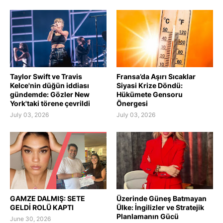
Taylor Swift ve Travis
Fransa’da Aşırı Sıcaklar
Kelce'nin düğün iddiası
Siyasi Krize Döndü:
gündemde: Gözler New
Hükümete Gensoru
York'taki törene çevrildi
Önergesi
July 03, 2026
July 03, 2026
GAMZE DALMIŞ: SETE
Üzerinde Güneş Batmayan
GELDİ ROLÜ KAPTI
Ülke: İngilizler ve Stratejik
Planlamanın Gücü
June 30, 2026