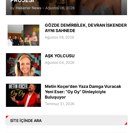
PROJESİ
by
Haberler News
-
Ağustos 06, 2026
GÖZDE DEMİRBİLEK, DEVRAN İSKENDER
AYNI SAHNEDE
Ağustos 08, 2026
AŞK YOLCUSU
Ağustos 04, 2026
Metin Koçer’den Yaza Damga Vuracak
Yeni Eser: “Oy Oy” Dinleyiciyle
Buluşuyor
Temmuz 31, 2026
SITE IÇINDE ARA