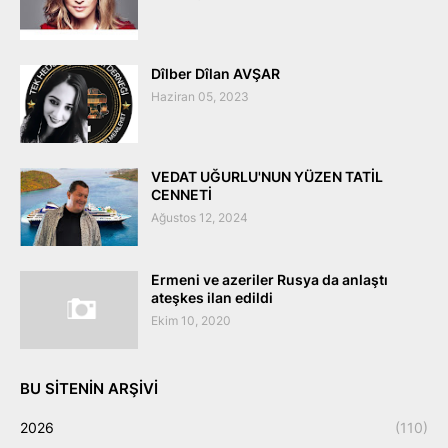
Dîlber Dîlan AVŞAR
Haziran 05, 2023
VEDAT UĞURLU'NUN YÜZEN TATİL
CENNETİ
Ağustos 12, 2024
Ermeni ve azeriler Rusya da anlaştı
ateşkes ilan edildi
Ekim 10, 2020
BU SITENIN ARŞIVI
2026
(110)