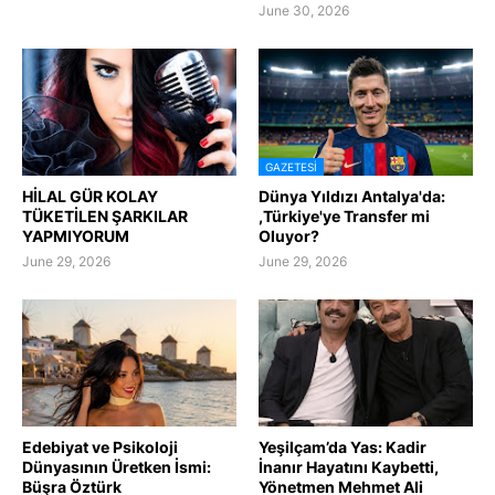
June 30, 2026
GAZETESI
HİLAL GÜR KOLAY
Dünya Yıldızı Antalya'da:
TÜKETİLEN ŞARKILAR
,Türkiye'ye Transfer mi
YAPMIYORUM
Oluyor?
June 29, 2026
June 29, 2026
Edebiyat ve Psikoloji
Yeşilçam’da Yas: Kadir
Dünyasının Üretken İsmi:
İnanır Hayatını Kaybetti,
Büşra Öztürk
Yönetmen Mehmet Ali