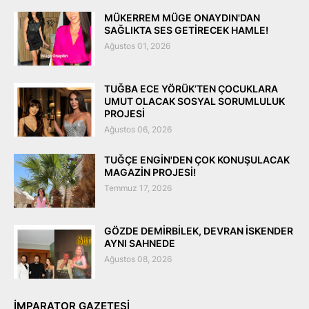
MÜKERREM MÜGE ONAYDIN'DAN
SAĞLIKTA SES GETİRECEK HAMLE!
Ağustos 01, 2026
TUĞBA ECE YÖRÜK’TEN ÇOCUKLARA
UMUT OLACAK SOSYAL SORUMLULUK
PROJESİ
Ağustos 06, 2026
TUĞÇE ENGİN'DEN ÇOK KONUŞULACAK
MAGAZİN PROJESİ!
Temmuz 17, 2026
GÖZDE DEMİRBİLEK, DEVRAN İSKENDER
AYNI SAHNEDE
Ağustos 08, 2026
IMPARATOR GAZETESI