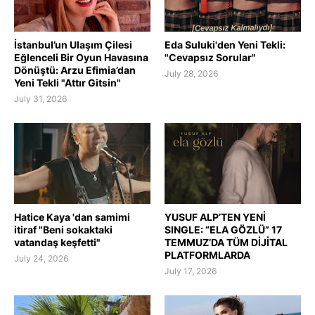
İstanbul’un Ulaşım Çilesi
Eda Suluki'den Yeni Tekli:
Eğlenceli Bir Oyun Havasına
"Cevapsız Sorular"
Dönüştü: Arzu Efimia’dan
July 28, 2026
Yeni Tekli "Attır Gitsin"
July 31, 2026
Hatice Kaya 'dan samimi
YUSUF ALP’TEN YENİ
itiraf "Beni sokaktaki
SINGLE: “ELA GÖZLÜ” 17
vatandaş keşfetti"
TEMMUZ’DA TÜM DİJİTAL
PLATFORMLARDA
July 24, 2026
July 17, 2026