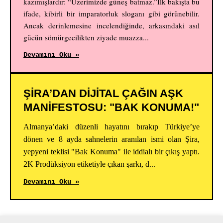
kazımışlardır: “Üzerimizde güneş batmaz.”İlk bakışta bu
ifade, kibirli bir imparatorluk sloganı gibi görünebilir.
Ancak derinlemesine incelendiğinde, arkasındaki asıl
gücün sömürgecilikten ziyade muazza...
Devamını Oku »
ŞİRA’DAN DİJİTAL ÇAĞIN AŞK
MANİFESTOSU: "BAK KONUMA!"
Almanya’daki düzenli hayatını bırakıp Türkiye’ye
dönen ve 8 ayda sahnelerin aranılan ismi olan Şira,
yepyeni teklisi "Bak Konuma" ile iddialı bir çıkış yaptı.
2K Prodüksiyon etiketiyle çıkan şarkı, d...
Devamını Oku »