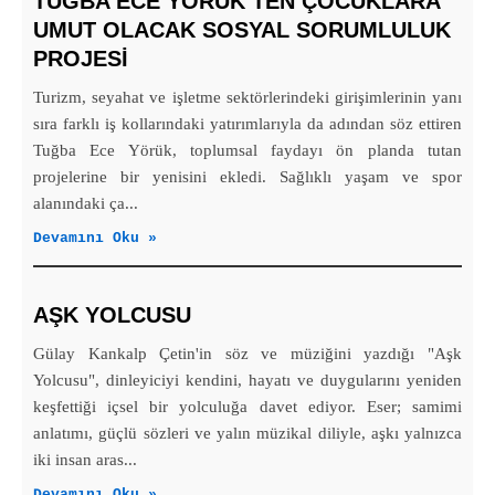
TUĞBA ECE YÖRÜK’TEN ÇOCUKLARA
UMUT OLACAK SOSYAL SORUMLULUK
PROJESİ
Turizm, seyahat ve işletme sektörlerindeki girişimlerinin yanı
sıra farklı iş kollarındaki yatırımlarıyla da adından söz ettiren
Tuğba Ece Yörük, toplumsal faydayı ön planda tutan
projelerine bir yenisini ekledi. Sağlıklı yaşam ve spor
alanındaki ça...
Devamını Oku »
AŞK YOLCUSU
Gülay Kankalp Çetin'in söz ve müziğini yazdığı "Aşk
Yolcusu", dinleyiciyi kendini, hayatı ve duygularını yeniden
keşfettiği içsel bir yolculuğa davet ediyor. Eser; samimi
anlatımı, güçlü sözleri ve yalın müzikal diliyle, aşkı yalnızca
iki insan aras...
Devamını Oku »