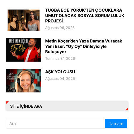
TUĞBA ECE YÖRÜK’TEN ÇOCUKLARA
UMUT OLACAK SOSYAL SORUMLULUK
PROJESİ
Ağustos 06, 2026
Metin Koçer’den Yaza Damga Vuracak
Yeni Eser: “Oy Oy” Dinleyiciyle
Buluşuyor
Temmuz 31, 2026
AŞK YOLCUSU
Ağustos 04, 2026
SITE IÇINDE ARA