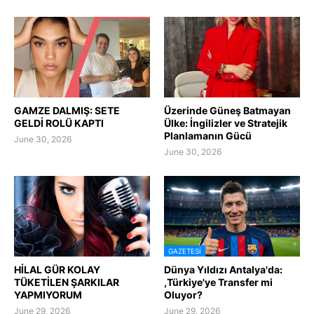
GAMZE DALMIŞ: SETE
Üzerinde Güneş Batmayan
GELDİ ROLÜ KAPTI
Ülke: İngilizler ve Stratejik
Planlamanın Gücü
June 30, 2026
June 30, 2026
GAZETESI
HİLAL GÜR KOLAY
Dünya Yıldızı Antalya'da:
TÜKETİLEN ŞARKILAR
,Türkiye'ye Transfer mi
YAPMIYORUM
Oluyor?
June 29, 2026
June 29, 2026