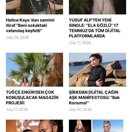
Hatice Kaya 'dan samimi
YUSUF ALP’TEN YENİ
itiraf "Beni sokaktaki
SINGLE: “ELA GÖZLÜ” 17
vatandaş keşfetti"
TEMMUZ’DA TÜM DİJİTAL
PLATFORMLARDA
July 24, 2026
July 17, 2026
TUĞÇE ENGİN'DEN ÇOK
ŞİRA’DAN DİJİTAL ÇAĞIN
KONUŞULACAK MAGAZİN
AŞK MANİFESTOSU: "Bak
PROJESİ!
Konuma!"
July 17, 2026
July 14, 2026