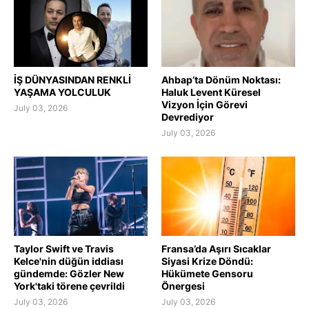
İŞ DÜNYASINDAN RENKLİ
Ahbap’ta Dönüm Noktası:
YAŞAMA YOLCULUK
Haluk Levent Küresel
Vizyon İçin Görevi
July 03, 2026
Devrediyor
July 03, 2026
Taylor Swift ve Travis
Fransa’da Aşırı Sıcaklar
Kelce'nin düğün iddiası
Siyasi Krize Döndü:
gündemde: Gözler New
Hükümete Gensoru
York'taki törene çevrildi
Önergesi
July 03, 2026
July 03, 2026