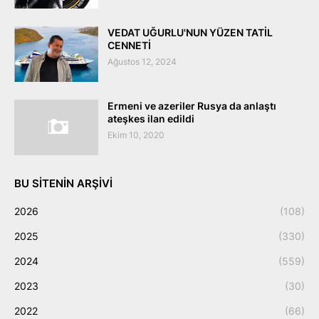
VEDAT UĞURLU'NUN YÜZEN TATİL
CENNETİ
Ağustos 12, 2024
Ermeni ve azeriler Rusya da anlaştı
ateşkes ilan edildi
Ekim 10, 2020
BU SITENIN ARŞIVI
2026
(108)
2025
(330)
2024
(559)
2023
(30)
2022
(66)