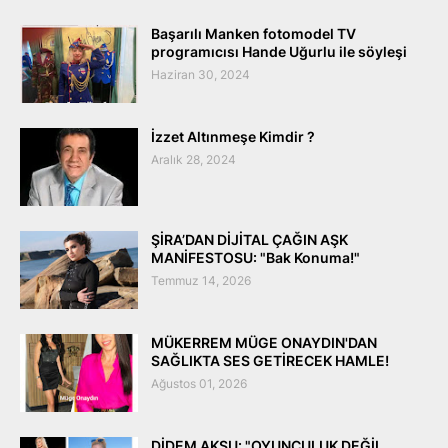
Başarılı Manken fotomodel TV
programıcısı Hande Uğurlu ile söyleşi
Haziran 30, 2024
İzzet Altınmeşe Kimdir ?
Aralık 28, 2024
ŞİRA’DAN DİJİTAL ÇAĞIN AŞK
MANİFESTOSU: "Bak Konuma!"
Temmuz 14, 2026
MÜKERREM MÜGE ONAYDIN'DAN
SAĞLIKTA SES GETİRECEK HAMLE!
Ağustos 01, 2026
DİDEM AKSU: "OYUNCULUK DEĞİL,