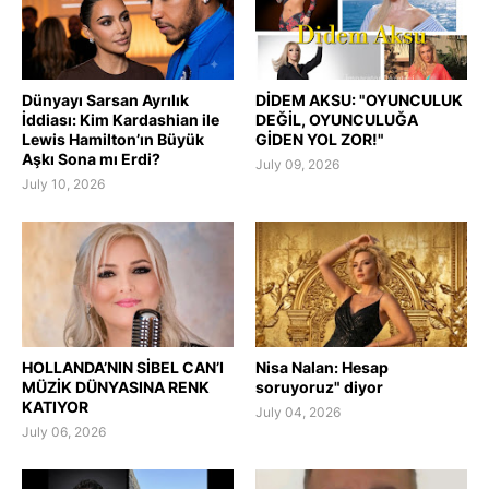
Dünyayı Sarsan Ayrılık
DİDEM AKSU: "OYUNCULUK
İddiası: Kim Kardashian ile
DEĞİL, OYUNCULUĞA
Lewis Hamilton’ın Büyük
GİDEN YOL ZOR!"
Aşkı Sona mı Erdi?
July 09, 2026
July 10, 2026
HOLLANDA’NIN SİBEL CAN’I
Nisa Nalan: Hesap
MÜZİK DÜNYASINA RENK
soruyoruz" diyor
KATIYOR
July 04, 2026
July 06, 2026