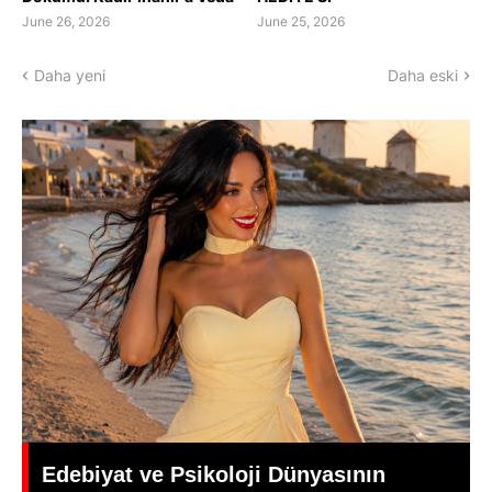
June 26, 2026
June 25, 2026
Daha yeni
Daha eski
Yeşilçam’da Yas: Kadir İnanır Hayatını
Kaybetti, Yönetmen Mehmet Ali