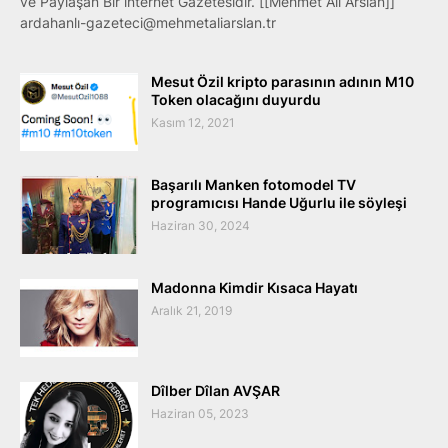
ve Paylaşan Bir internet Gazetesidir. [[Mehmet Ali Arslan]]
ardahanlı-gazeteci@mehmetaliarslan.tr
Mesut Özil kripto parasının adının M10
Token olacağını duyurdu
Kasım 12, 2021
Başarılı Manken fotomodel TV
programıcısı Hande Uğurlu ile söyleşi
Haziran 30, 2024
Madonna Kimdir Kısaca Hayatı
Aralık 21, 2019
Dîlber Dîlan AVŞAR
Haziran 05, 2023