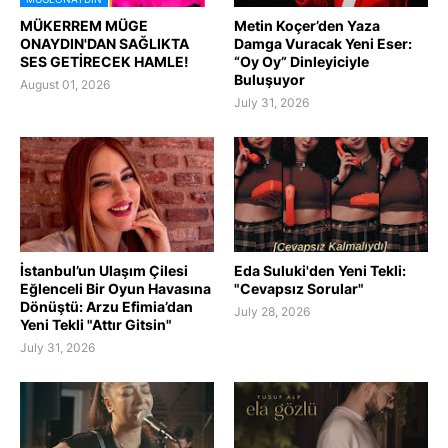
MÜKERREM MÜGE
Metin Koçer’den Yaza
ONAYDIN'DAN SAĞLIKTA
Damga Vuracak Yeni Eser:
SES GETİRECEK HAMLE!
“Oy Oy” Dinleyiciyle
Buluşuyor
August 01, 2026
July 31, 2026
İstanbul’un Ulaşım Çilesi
Eda Suluki'den Yeni Tekli:
Eğlenceli Bir Oyun Havasına
"Cevapsız Sorular"
Dönüştü: Arzu Efimia’dan
July 28, 2026
Yeni Tekli "Attır Gitsin"
July 31, 2026