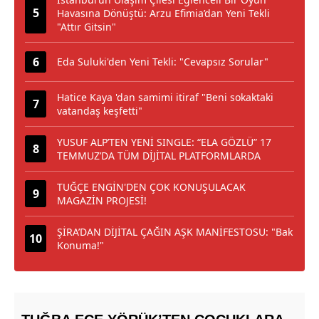
Havasına Dönüştü: Arzu Efimia’dan Yeni Tekli
"Attır Gitsin"
Eda Suluki'den Yeni Tekli: "Cevapsız Sorular"
Hatice Kaya 'dan samimi itiraf "Beni sokaktaki
vatandaş keşfetti"
YUSUF ALP’TEN YENİ SINGLE: “ELA GÖZLÜ” 17
TEMMUZ’DA TÜM DİJİTAL PLATFORMLARDA
TUĞÇE ENGİN'DEN ÇOK KONUŞULACAK
MAGAZİN PROJESİ!
ŞİRA’DAN DİJİTAL ÇAĞIN AŞK MANİFESTOSU: "Bak
Konuma!"