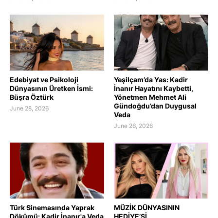
Edebiyat ve Psikoloji
Yeşilçam’da Yas: Kadir
Dünyasının Üretken İsmi:
İnanır Hayatını Kaybetti,
Büşra Öztürk
Yönetmen Mehmet Ali
Gündoğdu’dan Duygusal
June 28, 2026
Veda
June 26, 2026
Türk Sinemasında Yaprak
MÜZİK DÜNYASININ
Dökümü: Kadir İnanır'a Veda
HEDİYE’Sİ