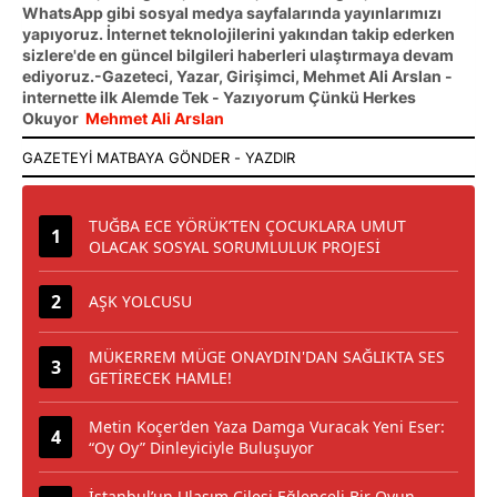
WhatsApp gibi sosyal medya sayfalarında yayınlarımızı
yapıyoruz. İnternet teknolojilerini yakından takip ederken
sizlere'de en güncel bilgileri haberleri ulaştırmaya devam
ediyoruz.-Gazeteci, Yazar, Girişimci, Mehmet Ali Arslan -
internette ilk Alemde Tek - Yazıyorum Çünkü Herkes
Okuyor
Mehmet Ali Arslan
TUĞBA ECE YÖRÜK’TEN ÇOCUKLARA UMUT
OLACAK SOSYAL SORUMLULUK PROJESİ
AŞK YOLCUSU
MÜKERREM MÜGE ONAYDIN'DAN SAĞLIKTA SES
GETİRECEK HAMLE!
Metin Koçer’den Yaza Damga Vuracak Yeni Eser:
“Oy Oy” Dinleyiciyle Buluşuyor
İstanbul’un Ulaşım Çilesi Eğlenceli Bir Oyun