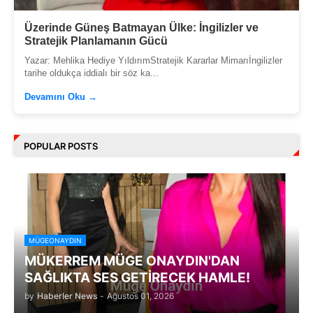
Üzerinde Güneş Batmayan Ülke: İngilizler ve
Stratejik Planlamanın Gücü
Yazar: Mehlika Hediye YıldırımStratejik Kararlar Mimarıİngilizler
tarihe oldukça iddialı bir söz ka...
Devamını Oku →
POPULAR POSTS
MÜGEONAYDIN
MÜKERREM MÜGE ONAYDIN'DAN
SAĞLIKTA SES GETİRECEK HAMLE!
by
Haberler News
-
Ağustos 01, 2026