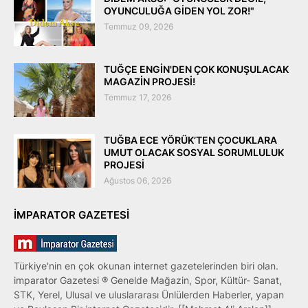
OYUNCULUĞA GİDEN YOL ZOR!"
Temmuz 09, 2026
TUĞÇE ENGİN'DEN ÇOK KONUŞULACAK
MAGAZİN PROJESİ!
Temmuz 17, 2026
TUĞBA ECE YÖRÜK’TEN ÇOCUKLARA
UMUT OLACAK SOSYAL SORUMLULUK
PROJESİ
Ağustos 06, 2026
IMPARATOR GAZETESI
Türkiye'nin en çok okunan internet gazetelerinden biri olan.
imparator Gazetesi ® Genelde Mağazin, Spor, Kültür- Sanat,
STK, Yerel, Ulusal ve uluslararası Ünlülerden Haberler, yapan