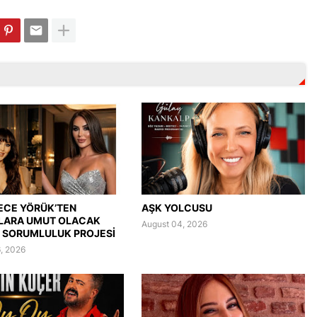
ECE YÖRÜK’TEN
AŞK YOLCUSU
LARA UMUT OLACAK
August 04, 2026
 SORUMLULUK PROJESİ
, 2026