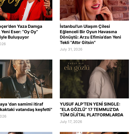
oçer’den Yaza Damga
İstanbul’un Ulaşım Çilesi
Yeni Eser: “Oy Oy”
Eğlenceli Bir Oyun Havasına
iyle Buluşuyor
Dönüştü: Arzu Efimia’dan Yeni
Tekli "Attır Gitsin"
2026
July 31, 2026
aya 'dan samimi itiraf
YUSUF ALP’TEN YENİ SINGLE:
kaktaki vatandaş keşfetti"
“ELA GÖZLÜ” 17 TEMMUZ’DA
TÜM DİJİTAL PLATFORMLARDA
2026
July 17, 2026