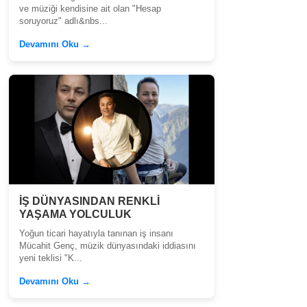
ve müziği kendisine ait olan "Hesap
soruyoruz" adlı&nbs...
Devamını Oku →
İŞ DÜNYASINDAN RENKLİ
YAŞAMA YOLCULUK
Yoğun ticari hayatıyla tanınan iş insanı
Mücahit Genç, müzik dünyasındaki iddiasını
yeni teklisi "K...
Devamını Oku →