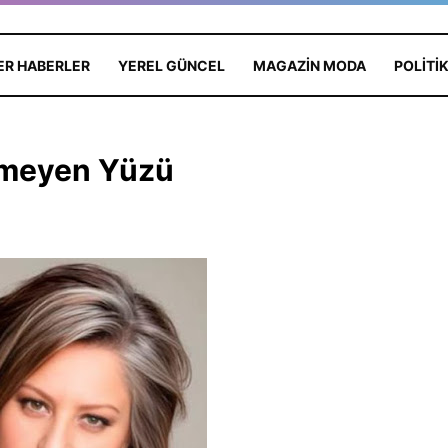
ER HABERLER
YEREL GÜNCEL
MAGAZIN MODA
POLITI
nmeyen Yüzü
neş Batmayan
HİLAL GÜR KOLAY