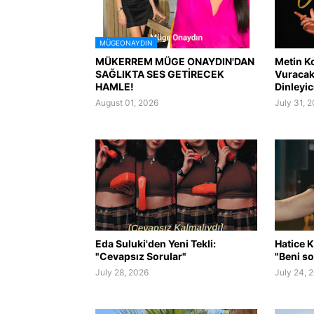
MÜGEONAYDIN
MÜKERREM MÜGE ONAYDIN'DAN
Metin K
SAĞLIKTA SES GETİRECEK
Vuracak 
HAMLE!
Dinleyic
August 01, 2026
July 31, 
Eda Suluki'den Yeni Tekli:
Hatice K
"Cevapsız Sorular"
"Beni so
July 28, 2026
July 24, 