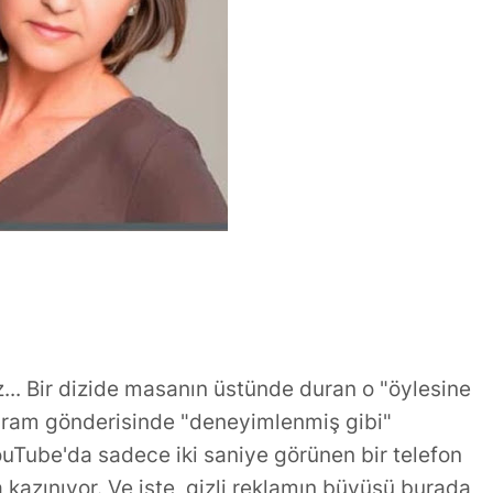
ler ve Stratejik
TÜKETİLEN ŞARKILAR
 Gücü
YAPMIYORUM
... Bir dizide masanın üstünde duran o "öylesine
agram gönderisinde "deneyimlenmiş gibi"
ouTube'da sadece iki saniye görünen bir telefon
kazınıyor. Ve işte, gizli reklamın büyüsü burada