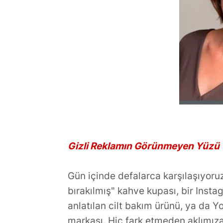
Ülke: İngiliz
Planlamanın
Gizli Reklamın Görünmeyen Yüzü
Gün içinde defalarca karşılaşıyoruz
bırakılmış" kahve kupası, bir Inst
anlatılan cilt bakım ürünü, ya da Y
markası. Hiç fark etmeden aklımıza 