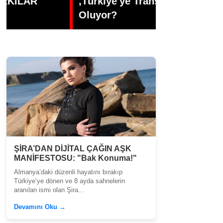
,Türkiye'ye Transfer mi
Dünyasının 
Oluyor?
Büşra Öztür
ŞİRA’DAN DİJİTAL ÇAĞIN AŞK
MANİFESTOSU: "Bak Konuma!"
Almanya’daki düzenli hayatını bırakıp
Türkiye’ye dönen ve 8 ayda sahnelerin
aranılan ismi olan Şira...
Devamını Oku →