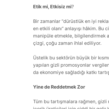
Etik mi, Etkisiz mi
?
Bir zamanlar “dürüstlük en iyi rekl
en etkili olanı” anlayışı hâkim. Bu c
manipüle etmekle, bilgilendirmek ar
çizgi, çoğu zaman ihlal ediliyor.
Üstelik bu sektörün büyük bir kısmı
yapılan gizli promosyonlar vergilen
da ekonomiye sağladığı katkı tartış
Yine de Reddetmek Zor
Tüm bu tartışmalara rağmen, gizli 
içerik üreticileri için ciddi bir gel