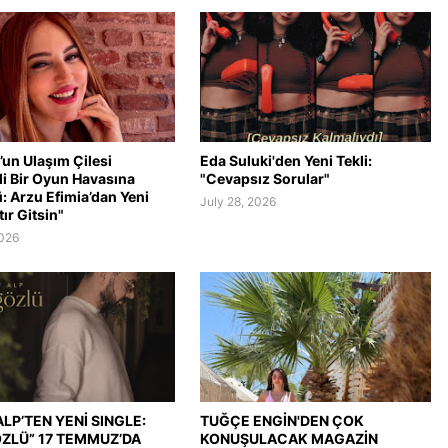
’un Ulaşım Çilesi
Eda Suluki'den Yeni Tekli:
li Bir Oyun Havasına
"Cevapsız Sorular"
: Arzu Efimia’dan Yeni
July 28, 2026
tır Gitsin"
2026
LP’TEN YENİ SINGLE:
TUĞÇE ENGİN'DEN ÇOK
ÖZLÜ” 17 TEMMUZ’DA
KONUŞULACAK MAGAZİN