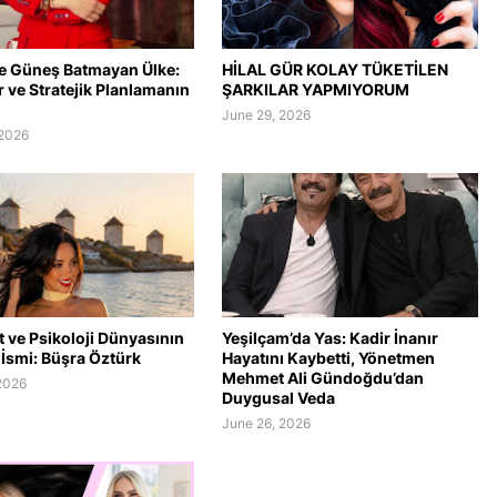
e Güneş Batmayan Ülke:
HİLAL GÜR KOLAY TÜKETİLEN
er ve Stratejik Planlamanın
ŞARKILAR YAPMIYORUM
June 29, 2026
 2026
 ve Psikoloji Dünyasının
Yeşilçam’da Yas: Kadir İnanır
İsmi: Büşra Öztürk
Hayatını Kaybetti, Yönetmen
Mehmet Ali Gündoğdu’dan
2026
Duygusal Veda
June 26, 2026