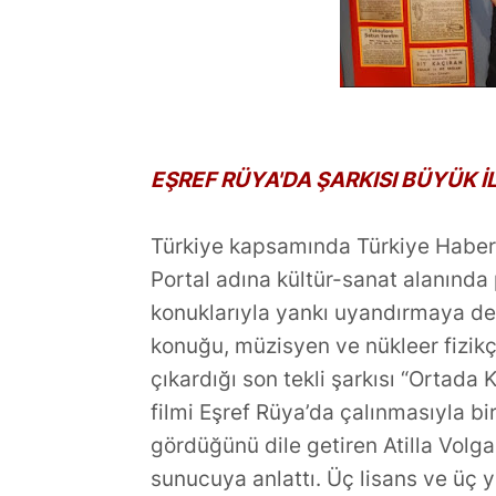
TÜKETİLEN ŞARKILAR
,Türkiye'ye 
YAPMIYORUM
Oluyor?
EŞREF RÜYA'DA ŞARKISI BÜYÜK İ
Türkiye kapsamında Türkiye Haber 
Portal adına kültür-sanat alanında 
konuklarıyla yankı uyandırmaya dev
konuğu, müzisyen ve nükleer fizikçi
çıkardığı son tekli şarkısı “Ortada K
filmi Eşref Rüya’da çalınmasıyla bir
gördüğünü dile getiren Atilla Volga
sunucuya anlattı. Üç lisans ve üç y