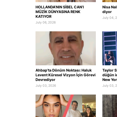
HOLLANDA’NIN SİBEL CAN’I
Nisa Na
MÜZİK DÜNYASINA RENK
diyor
KATIYOR
July 04, 
July 06, 2026
Ahbap’ta Dönüm Noktası: Haluk
Taylor S
Levent Küresel Vizyon İçin Görevi
düğün i
Devrediyor
New York
July 03, 2026
July 03, 