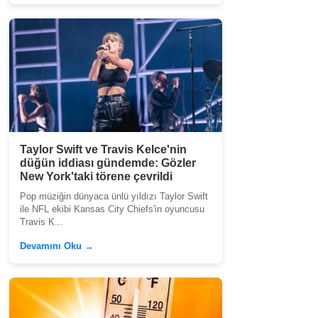
Taylor Swift ve Travis Kelce'nin
düğün iddiası gündemde: Gözler
New York'taki törene çevrildi
Pop müziğin dünyaca ünlü yıldızı Taylor Swift
ile NFL ekibi Kansas City Chiefs'in oyuncusu
Travis K...
Devamını Oku →