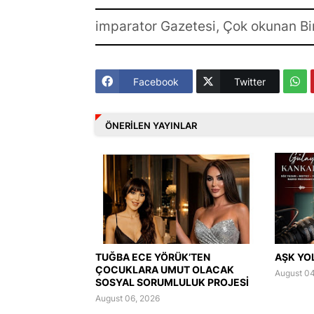
imparator Gazetesi, Çok okunan Bi
Facebook
Twitter
ÖNERILEN YAYINLAR
TUĞBA ECE YÖRÜK’TEN
AŞK YO
ÇOCUKLARA UMUT OLACAK
August 04
SOSYAL SORUMLULUK PROJESİ
August 06, 2026