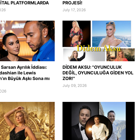
JİTAL PLATFORMLARDA
PROJESİ!
2026
July 17, 2026
Sarsan Ayrılık İddiası:
DİDEM AKSU: "OYUNCULUK
dashian ile Lewis
DEĞİL, OYUNCULUĞA GİDEN YOL
n’ın Büyük Aşkı Sona mı
ZOR!"
July 09, 2026
2026