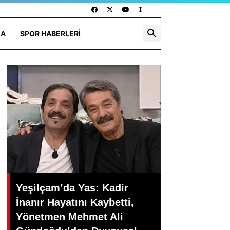
KA
SPOR HABERLERI
Yeşilçam’da Yas: Kadir
İnanır Hayatını Kaybetti,
Yönetmen Mehmet Ali
Türk Sinema