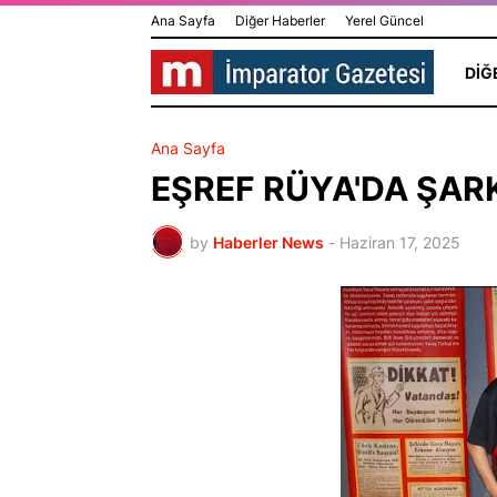
Ana Sayfa
Diğer Haberler
Yerel Güncel
DIĞ
Ana Sayfa
EŞREF RÜYA'DA ŞARK
by
Haberler News
-
Haziran 17, 2025
HİLAL GÜR KOLAY
Dünya Yıldız