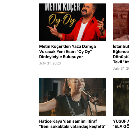
Metin Koçer’den Yaza Damga
İstanbul
Vuracak Yeni Eser: “Oy Oy”
Eğlence
Dinleyiciyle Buluşuyor
Dönüştü
Tekli "At
July 31, 2026
July 31, 
Hatice Kaya 'dan samimi itiraf
YUSUF A
"Beni sokaktaki vatandaş keşfetti"
“ELA G