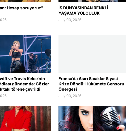
lan: Hesap soruyoruz"
İŞ DÜNYASINDAN RENKLİ
YAŞAMA YOLCULUK
2026
July 03, 2026
wift ve Travis Kelce'nin
Fransa’da Aşırı Sıcaklar Siyasi
ddiası gündemde: Gözler
Krize Döndü: Hükümete Gensoru
'taki törene çevrildi
Önergesi
2026
July 03, 2026