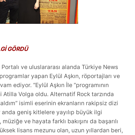
Transfer mi
Dünyasının Üretken İsmi:
Büşra Öztürk
LGİ GÖRDÜ
Portalı ve uluslararası alanda Türkiye News
programlar yapan Eylül Aşkın, röportajları ve
am ediyor. “Eylül Aşkın İle ”programının
 Atilla Volga oldu. Alternatif Rock tarzında
aldım” isimli eserinin ekranların rakipsiz dizi
 anda geniş kitlelere yayılıp büyük ilgi
, müziğe ve hayata farklı bakışını da başarılı
üksek lisans mezunu olan, uzun yıllardan beri,