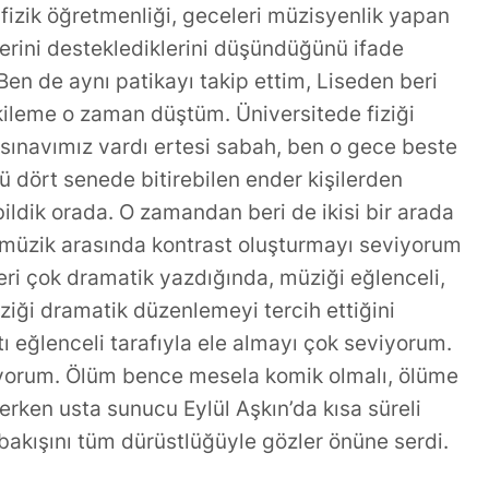
fizik öğretmenliği, geceleri müzisyenlik yapan
rlerini desteklediklerini düşündüğünü ifade
 Ben de aynı patikayı takip ettim, Liseden beri
ikileme o zaman düştüm. Üniversitede fiziği
sınavımız vardı ertesi sabah, ben o gece beste
 dört senede bitirebilen ender kişilerden
bildik orada. O zamandan beri de ikisi bir arada
ve müzik arasında kontrast oluşturmayı seviyorum
eri çok dramatik yazdığında, müziği eğlenceli,
ziği dramatik düzenlemeyi tercih ettiğini
atı eğlenceli tarafıyla ele almayı çok seviyorum.
yorum. Ölüm bence mesela komik olmalı, ölüme
erken usta sunucu Eylül Aşkın’da kısa süreli
 bakışını tüm dürüstlüğüyle gözler önüne serdi.