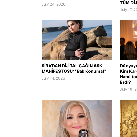
TÜM Dİ
July 24, 2026
July 17, 
ŞİRA’DAN DİJİTAL ÇAĞIN AŞK
Dünyayı 
MANİFESTOSU: "Bak Konuma!"
Kim Kar
Hamilto
July 14, 2026
Erdi?
July 10, 