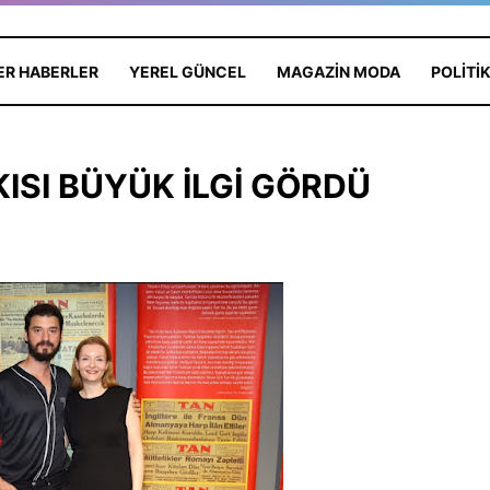
ER HABERLER
YEREL GÜNCEL
MAGAZIN MODA
POLITI
ISI BÜYÜK İLGİ GÖRDÜ
ı Antalya'da:
Edebiyat ve Psikoloji