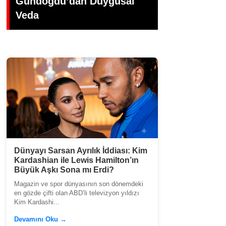
Gündoğdu’dan Duygusal
Dökümü: Kad
Veda
Veda
Dünyayı Sarsan Ayrılık İddiası: Kim
Kardashian ile Lewis Hamilton’ın
Büyük Aşkı Sona mı Erdi?
Magazin ve spor dünyasının son dönemdeki
en gözde çifti olan ABD’li televizyon yıldızı
Kim Kardashi...
Devamını Oku →