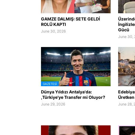
GAMZE DALMIŞ: SETE GELDİ
Üzerind
ROLÜ KAPTI
İngilizl
Gücü
June 30, 2026
June 30,
GAZETESI
Dünya Yıldızı Antalya'da:
Edebiyat
,Türkiye'ye Transfer mi Oluyor?
Üretken 
June 29, 2026
June 28, 