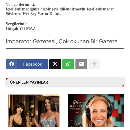
Ve hep derim ki;
İçselleştirmediğiniz hiçbir şeyi dillendirmeyin;İçselleştirmeden
Söylenen Her Şey Yarım Kalır…
Sevgilerimle
Gülşah YILMAZ
imparator Gazetesi, Çok okunan Bir Gazete
Facebook
ÖNERILEN YAYINLAR