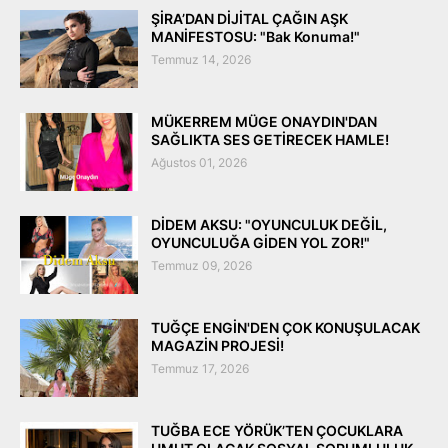
ŞİRA’DAN DİJİTAL ÇAĞIN AŞK
MANİFESTOSU: "Bak Konuma!"
Temmuz 14, 2026
MÜKERREM MÜGE ONAYDIN'DAN
SAĞLIKTA SES GETİRECEK HAMLE!
Ağustos 01, 2026
DİDEM AKSU: "OYUNCULUK DEĞİL,
OYUNCULUĞA GİDEN YOL ZOR!"
Temmuz 09, 2026
TUĞÇE ENGİN'DEN ÇOK KONUŞULACAK
MAGAZİN PROJESİ!
Temmuz 17, 2026
TUĞBA ECE YÖRÜK’TEN ÇOCUKLARA