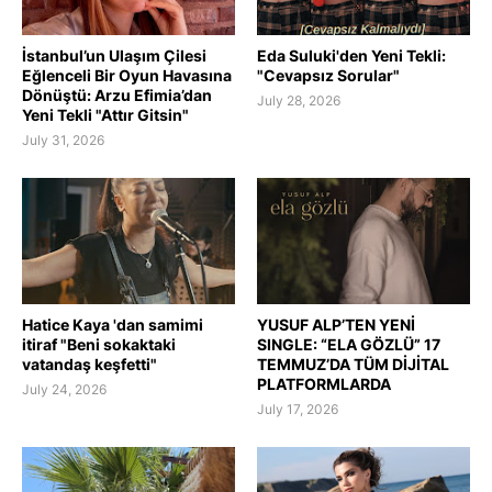
İstanbul’un Ulaşım Çilesi
Eda Suluki'den Yeni Tekli:
Eğlenceli Bir Oyun Havasına
"Cevapsız Sorular"
Dönüştü: Arzu Efimia’dan
July 28, 2026
Yeni Tekli "Attır Gitsin"
July 31, 2026
Hatice Kaya 'dan samimi
YUSUF ALP’TEN YENİ
itiraf "Beni sokaktaki
SINGLE: “ELA GÖZLÜ” 17
vatandaş keşfetti"
TEMMUZ’DA TÜM DİJİTAL
PLATFORMLARDA
July 24, 2026
July 17, 2026