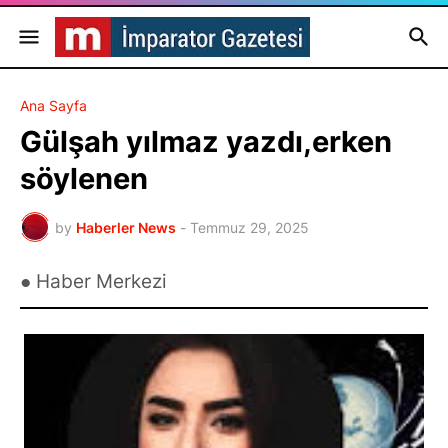
Ana Sayfa
Gülşah yılmaz yazdı,erken
söylenen
by
Haberler News
-
Temmuz 29, 2025
● Haber Merkezi