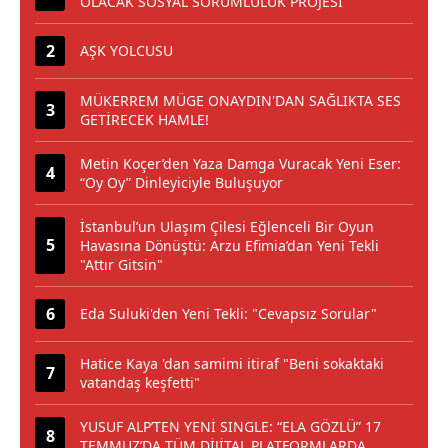
OLACAK SOSYAL SORUMLULUK PROJESİ
AŞK YOLCUSU
MÜKERREM MÜGE ONAYDIN'DAN SAĞLIKTA SES
GETİRECEK HAMLE!
Metin Koçer’den Yaza Damga Vuracak Yeni Eser:
“Oy Oy” Dinleyiciyle Buluşuyor
İstanbul’un Ulaşım Çilesi Eğlenceli Bir Oyun
Havasına Dönüştü: Arzu Efimia’dan Yeni Tekli
"Attır Gitsin"
Eda Suluki'den Yeni Tekli: "Cevapsız Sorular"
Hatice Kaya 'dan samimi itiraf "Beni sokaktaki
vatandaş keşfetti"
YUSUF ALP’TEN YENİ SINGLE: “ELA GÖZLÜ” 17
TEMMUZ’DA TÜM DİJİTAL PLATFORMLARDA