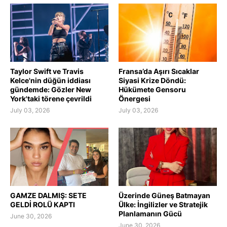
Taylor Swift ve Travis
Fransa’da Aşırı Sıcaklar
Kelce'nin düğün iddiası
Siyasi Krize Döndü:
gündemde: Gözler New
Hükümete Gensoru
York'taki törene çevrildi
Önergesi
July 03, 2026
July 03, 2026
GAMZE DALMIŞ: SETE
Üzerinde Güneş Batmayan
GELDİ ROLÜ KAPTI
Ülke: İngilizler ve Stratejik
Planlamanın Gücü
June 30, 2026
June 30, 2026