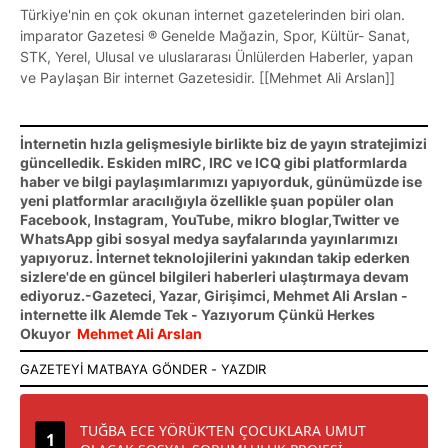
Türkiye'nin en çok okunan internet gazetelerinden biri olan.
imparator Gazetesi ® Genelde Mağazin, Spor, Kültür- Sanat,
STK, Yerel, Ulusal ve uluslararası Ünlülerden Haberler, yapan
ve Paylaşan Bir internet Gazetesidir. [[Mehmet Ali Arslan]]
İnternetin hızla gelişmesiyle birlikte biz de yayın stratejimizi
güncelledik. Eskiden mIRC, IRC ve ICQ gibi platformlarda
haber ve bilgi paylaşımlarımızı yapıyorduk, günümüzde ise
yeni platformlar aracılığıyla özellikle şuan popüler olan
Facebook, Instagram, YouTube, mikro bloglar,Twitter ve
WhatsApp gibi sosyal medya sayfalarında yayınlarımızı
yapıyoruz. İnternet teknolojilerini yakından takip ederken
sizlere'de en güncel bilgileri haberleri ulaştırmaya devam
ediyoruz.-Gazeteci, Yazar, Girişimci, Mehmet Ali Arslan -
internette ilk Alemde Tek - Yazıyorum Çünkü Herkes
Okuyor
Mehmet Ali Arslan
TUĞBA ECE YÖRÜK’TEN ÇOCUKLARA UMUT