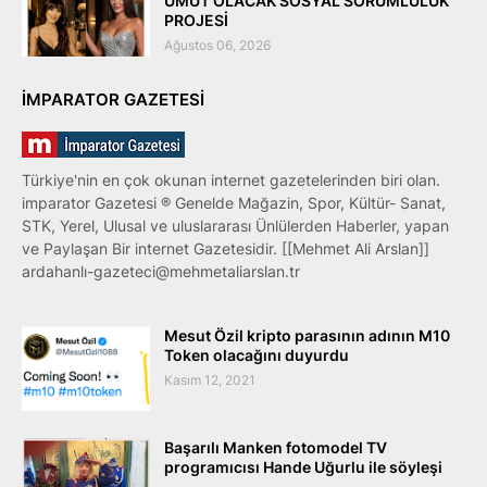
UMUT OLACAK SOSYAL SORUMLULUK
PROJESİ
Ağustos 06, 2026
IMPARATOR GAZETESI
Türkiye'nin en çok okunan internet gazetelerinden biri olan.
imparator Gazetesi ® Genelde Mağazin, Spor, Kültür- Sanat,
STK, Yerel, Ulusal ve uluslararası Ünlülerden Haberler, yapan
ve Paylaşan Bir internet Gazetesidir. [[Mehmet Ali Arslan]]
ardahanlı-gazeteci@mehmetaliarslan.tr
Mesut Özil kripto parasının adının M10
Token olacağını duyurdu
Kasım 12, 2021
Başarılı Manken fotomodel TV
programıcısı Hande Uğurlu ile söyleşi