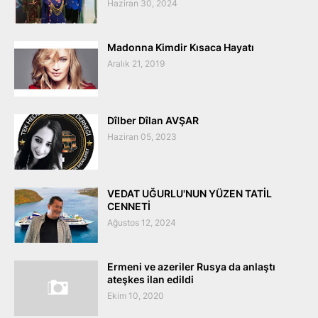
Haziran 30, 2024
Madonna Kimdir Kısaca Hayatı
Aralık 21, 2019
Dîlber Dîlan AVŞAR
Haziran 05, 2023
VEDAT UĞURLU'NUN YÜZEN TATİL
CENNETİ
Ağustos 12, 2024
Ermeni ve azeriler Rusya da anlaştı
ateşkes ilan edildi
Ekim 10, 2020