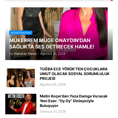
MÜGEONAYDIN
MÜKERREM MÜGE ONAYDIN'DAN
SAĞLIKTA SES GETİRECEK HAMLE!
by
Haberler News
-
Ağustos 01, 2026
TUĞBA ECE YÖRÜK’TEN ÇOCUKLARA
UMUT OLACAK SOSYAL SORUMLULUK
PROJESİ
Ağustos 06, 2026
Metin Koçer’den Yaza Damga Vuracak
Yeni Eser: “Oy Oy” Dinleyiciyle
Buluşuyor
Temmuz 31, 2026