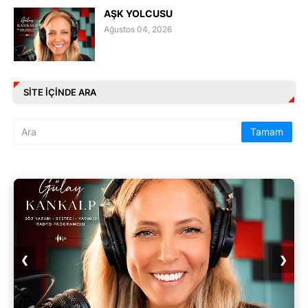
AŞK YOLCUSU
Ağustos 04, 2026
SITE IÇINDE ARA
❮
❯