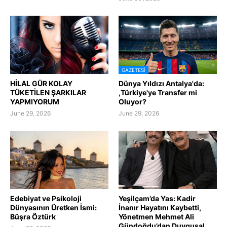
GAZETESI
HİLAL GÜR KOLAY
Dünya Yıldızı Antalya'da:
TÜKETİLEN ŞARKILAR
,Türkiye'ye Transfer mi
YAPMIYORUM
Oluyor?
June 29, 2026
June 29, 2026
Edebiyat ve Psikoloji
Yeşilçam’da Yas: Kadir
Dünyasının Üretken İsmi:
İnanır Hayatını Kaybetti,
Büşra Öztürk
Yönetmen Mehmet Ali
Gündoğdu’dan Duygusal