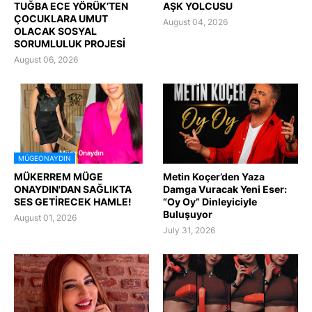
TUĞBA ECE YÖRÜK’TEN
AŞK YOLCUSU
ÇOCUKLARA UMUT
August 04, 2026
OLACAK SOSYAL
SORUMLULUK PROJESİ
August 06, 2026
MÜGEONAYDIN
MÜKERREM MÜGE
Metin Koçer’den Yaza
ONAYDIN'DAN SAĞLIKTA
Damga Vuracak Yeni Eser:
SES GETİRECEK HAMLE!
“Oy Oy” Dinleyiciyle
Buluşuyor
August 01, 2026
July 31, 2026