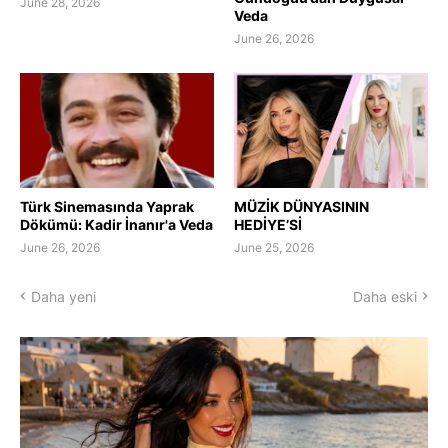
June 28, 2026
Veda
June 26, 2026
Türk Sinemasında Yaprak
MÜZİK DÜNYASININ
Dökümü: Kadir İnanır'a Veda
HEDİYE’Sİ
June 26, 2026
June 25, 2026
Daha yeni
Daha eski