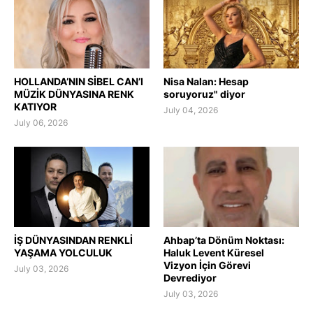
HOLLANDA’NIN SİBEL CAN’I
Nisa Nalan: Hesap
MÜZİK DÜNYASINA RENK
soruyoruz" diyor
KATIYOR
July 04, 2026
July 06, 2026
İŞ DÜNYASINDAN RENKLİ
Ahbap’ta Dönüm Noktası:
YAŞAMA YOLCULUK
Haluk Levent Küresel
Vizyon İçin Görevi
July 03, 2026
Devrediyor
July 03, 2026