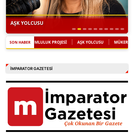
AŞK YOLCUSU
|
|
Sİ
AŞK YOLCUSU
MÜKERREM MÜGE ONAYDIN'DAN SAĞLIKTA 
SON HABER
İMPARATOR GAZETESI