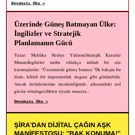
Devamını Oku »
Üzerinde Güneş Batmayan Ülke:
İngilizler ve Stratejik
Planlamanın Gücü
Yazar: Mehlika Hediye YıldırımStratejik Kararlar
Mimarıİngilizler tarihe oldukça iddialı bir söz
kazımışlardır: “Üzerimizde güneş batmaz.”İlk bakışta bu
ifade, kibirli bir imparatorluk sloganı gibi görünebilir.
Ancak derinlemesine incelendiğinde, arkasındaki asıl
gücün sömürgecilikten ziyade muazza...
Devamını Oku »
ŞİRA’DAN DİJİTAL ÇAĞIN AŞK
MANİFESTOSU: "BAK KONUMA!"