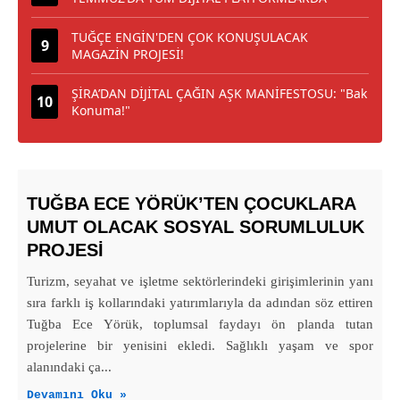
TUĞÇE ENGİN'DEN ÇOK KONUŞULACAK
MAGAZİN PROJESİ!
ŞİRA’DAN DİJİTAL ÇAĞIN AŞK MANİFESTOSU: "Bak
Konuma!"
TUĞBA ECE YÖRÜK’TEN ÇOCUKLARA
UMUT OLACAK SOSYAL SORUMLULUK
PROJESİ
Turizm, seyahat ve işletme sektörlerindeki girişimlerinin yanı
sıra farklı iş kollarındaki yatırımlarıyla da adından söz ettiren
Tuğba Ece Yörük, toplumsal faydayı ön planda tutan
projelerine bir yenisini ekledi. Sağlıklı yaşam ve spor
alanındaki ça...
Devamını Oku »