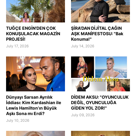
TUĞÇE ENGİN'DEN ÇOK
ŞİRA’DAN DİJİTAL ÇAĞIN
KONUŞULACAK MAGAZİN
AŞK MANİFESTOSU: "Bak
PROJESİ!
Konuma!"
July 17, 2026
July 14, 2026
Dünyayı Sarsan Ayrılık
DİDEM AKSU: "OYUNCULUK
İddiası: Kim Kardashian ile
DEĞİL, OYUNCULUĞA
Lewis Hamilton’ın Büyük
GİDEN YOL ZOR!"
Aşkı Sona mı Erdi?
July 09, 2026
July 10, 2026