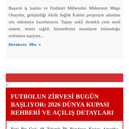
Başarılı iş kadını ve Endüstri Mühendisi Mükerrem Müge
Onaydın, geliştirdiği Akıllı Sağlık Kabini projesiyle adından
söz ettirmeye hazırlanıyor. Yapay zekâ destekli yeni nesil
sistem, temel sağlık hizmetlerini insanların bulunduğu
noktalara taşıyara...
Devamını Oku »
>
FUTBOLUN ZIRVESI BUGÜN
BAŞLIYOR: 2026 DÜNYA KUPASI
REHBERI VE AÇILIŞ DETAYLARI
Yeni Bir Çağ: 48 Takımlı İlk Randevu Kuzey Amerika