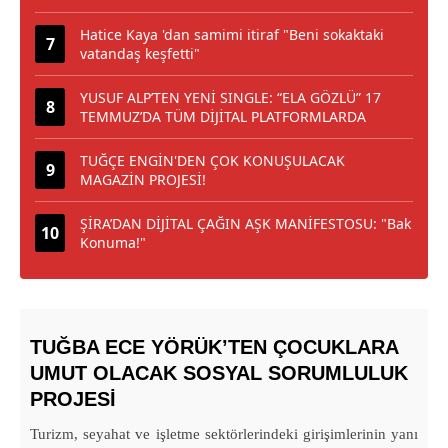
Hatice Kaya 'dan samimi itiraf "Beni sokaktaki
vatandaş keşfetti"
YUSUF ALP’TEN YENİ SINGLE: “ELA GÖZLÜ” 17
TEMMUZ’DA TÜM DİJİTAL PLATFORMLARDA
TUĞÇE ENGİN'DEN ÇOK KONUŞULACAK
MAGAZİN PROJESİ!
ŞİRA’DAN DİJİTAL ÇAĞIN AŞK MANİFESTOSU: "Bak
Konuma!"
TUĞBA ECE YÖRÜK’TEN ÇOCUKLARA
UMUT OLACAK SOSYAL SORUMLULUK
PROJESİ
Turizm, seyahat ve işletme sektörlerindeki girişimlerinin yanı