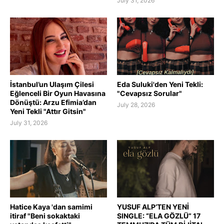
July 31, 2026
İstanbul’un Ulaşım Çilesi
Eda Suluki'den Yeni Tekli:
Eğlenceli Bir Oyun Havasına
"Cevapsız Sorular"
Dönüştü: Arzu Efimia’dan
July 28, 2026
Yeni Tekli "Attır Gitsin"
July 31, 2026
Hatice Kaya 'dan samimi
YUSUF ALP’TEN YENİ
itiraf "Beni sokaktaki
SINGLE: “ELA GÖZLÜ” 17