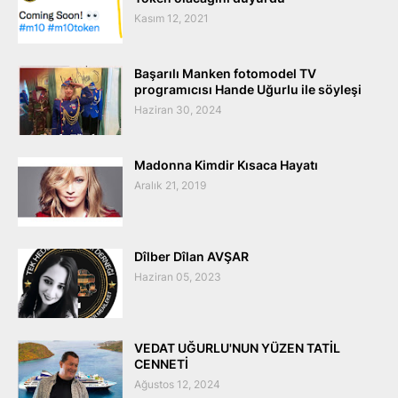
Kasım 12, 2021
Başarılı Manken fotomodel TV
programıcısı Hande Uğurlu ile söyleşi
Haziran 30, 2024
Madonna Kimdir Kısaca Hayatı
Aralık 21, 2019
Dîlber Dîlan AVŞAR
Haziran 05, 2023
VEDAT UĞURLU'NUN YÜZEN TATİL
CENNETİ
Ağustos 12, 2024