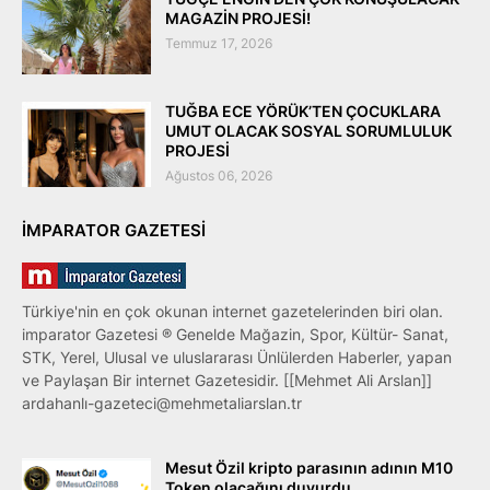
MAGAZİN PROJESİ!
Temmuz 17, 2026
TUĞBA ECE YÖRÜK’TEN ÇOCUKLARA
UMUT OLACAK SOSYAL SORUMLULUK
PROJESİ
Ağustos 06, 2026
IMPARATOR GAZETESI
Türkiye'nin en çok okunan internet gazetelerinden biri olan.
imparator Gazetesi ® Genelde Mağazin, Spor, Kültür- Sanat,
STK, Yerel, Ulusal ve uluslararası Ünlülerden Haberler, yapan
ve Paylaşan Bir internet Gazetesidir. [[Mehmet Ali Arslan]]
ardahanlı-gazeteci@mehmetaliarslan.tr
Mesut Özil kripto parasının adının M10
Token olacağını duyurdu