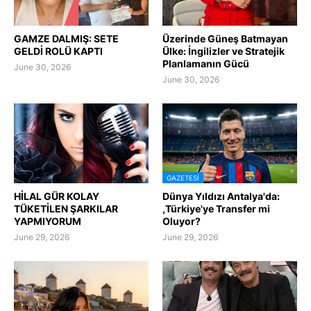
GAMZE DALMIŞ: SETE
Üzerinde Güneş Batmayan
GELDİ ROLÜ KAPTI
Ülke: İngilizler ve Stratejik
Planlamanın Gücü
June 30, 2026
June 30, 2026
GAZETESI
HİLAL GÜR KOLAY
Dünya Yıldızı Antalya'da:
TÜKETİLEN ŞARKILAR
,Türkiye'ye Transfer mi
YAPMIYORUM
Oluyor?
June 29, 2026
June 29, 2026