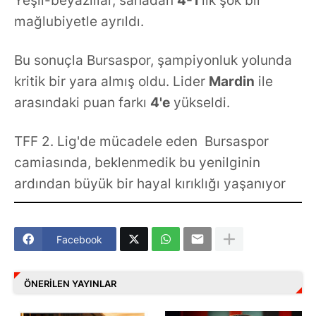
Yeşil-beyazlılar, sahadan
4-1
'lik şok bir
mağlubiyetle ayrıldı.
Bu sonuçla Bursaspor, şampiyonluk yolunda
kritik bir yara almış oldu. Lider
Mardin
ile
arasındaki puan farkı
4'e
yükseldi.
TFF 2. Lig'de mücadele eden Bursaspor
camiasında, beklenmedik bu yenilginin
ardından büyük bir hayal kırıklığı yaşanıyor
Facebook
ÖNERILEN YAYINLAR