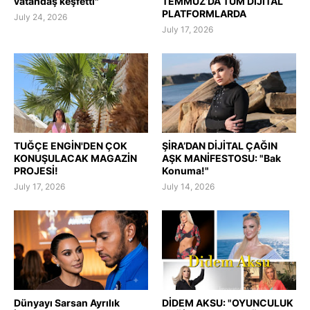
vatandaş keşfetti"
TEMMUZ’DA TÜM DİJİTAL
PLATFORMLARDA
July 24, 2026
July 17, 2026
TUĞÇE ENGİN'DEN ÇOK
ŞİRA’DAN DİJİTAL ÇAĞIN
KONUŞULACAK MAGAZİN
AŞK MANİFESTOSU: "Bak
PROJESİ!
Konuma!"
July 17, 2026
July 14, 2026
Dünyayı Sarsan Ayrılık
DİDEM AKSU: "OYUNCULUK