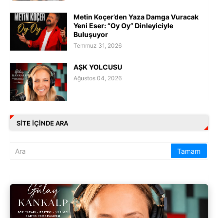
Metin Koçer’den Yaza Damga Vuracak
Yeni Eser: “Oy Oy” Dinleyiciyle
Buluşuyor
Temmuz 31, 2026
AŞK YOLCUSU
Ağustos 04, 2026
SITE IÇINDE ARA