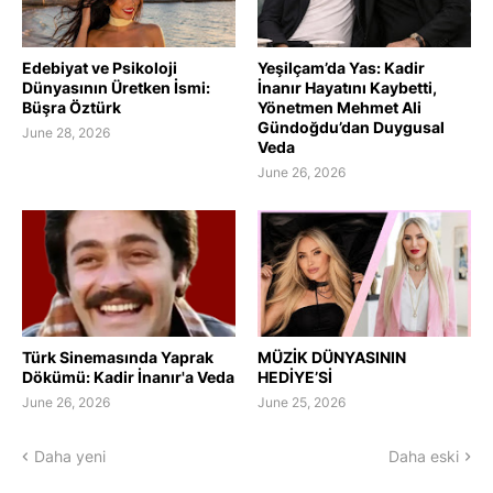
Edebiyat ve Psikoloji
Yeşilçam’da Yas: Kadir
Dünyasının Üretken İsmi:
İnanır Hayatını Kaybetti,
Büşra Öztürk
Yönetmen Mehmet Ali
Gündoğdu’dan Duygusal
June 28, 2026
Veda
June 26, 2026
Türk Sinemasında Yaprak
MÜZİK DÜNYASININ
Dökümü: Kadir İnanır'a Veda
HEDİYE’Sİ
June 26, 2026
June 25, 2026
Daha yeni
Daha eski