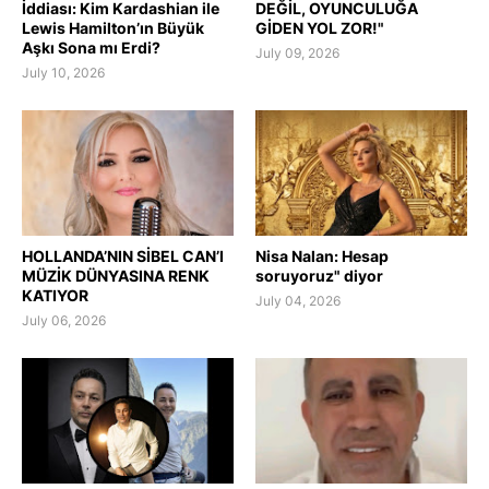
İddiası: Kim Kardashian ile
DEĞİL, OYUNCULUĞA
Lewis Hamilton’ın Büyük
GİDEN YOL ZOR!"
Aşkı Sona mı Erdi?
July 09, 2026
July 10, 2026
HOLLANDA’NIN SİBEL CAN’I
Nisa Nalan: Hesap
MÜZİK DÜNYASINA RENK
soruyoruz" diyor
KATIYOR
July 04, 2026
July 06, 2026