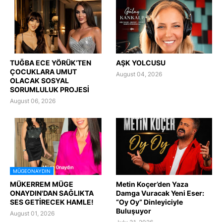
TUĞBA ECE YÖRÜK’TEN
AŞK YOLCUSU
ÇOCUKLARA UMUT
August 04, 2026
OLACAK SOSYAL
SORUMLULUK PROJESİ
August 06, 2026
MÜGEONAYDIN
MÜKERREM MÜGE
Metin Koçer’den Yaza
ONAYDIN'DAN SAĞLIKTA
Damga Vuracak Yeni Eser:
SES GETİRECEK HAMLE!
“Oy Oy” Dinleyiciyle
Buluşuyor
August 01, 2026