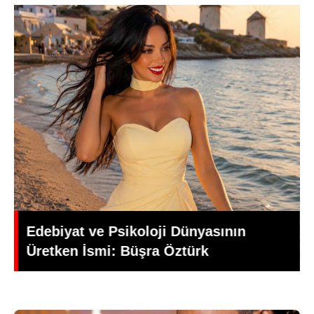
Yeşilçam’da Yas: Kadir İnanır Hayatını
Kaybetti, Yönetmen Mehmet Ali
Gündoğdu’dan Duygusal Veda