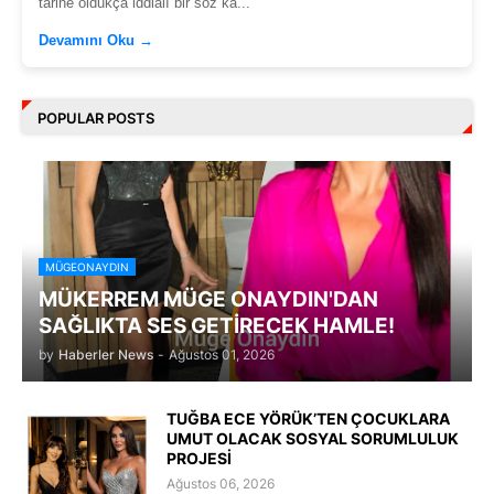
tarihe oldukça iddialı bir söz ka...
Devamını Oku →
POPULAR POSTS
MÜGEONAYDIN
MÜKERREM MÜGE ONAYDIN'DAN
SAĞLIKTA SES GETİRECEK HAMLE!
by
Haberler News
-
Ağustos 01, 2026
TUĞBA ECE YÖRÜK’TEN ÇOCUKLARA
UMUT OLACAK SOSYAL SORUMLULUK
PROJESİ
Ağustos 06, 2026