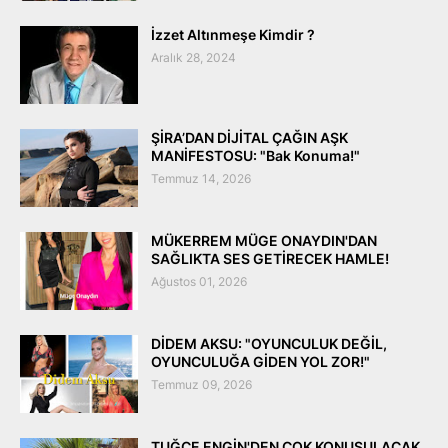
İzzet Altınmeşe Kimdir ?
Aralık 28, 2024
ŞİRA’DAN DİJİTAL ÇAĞIN AŞK
MANİFESTOSU: "Bak Konuma!"
Temmuz 14, 2026
MÜKERREM MÜGE ONAYDIN'DAN
SAĞLIKTA SES GETİRECEK HAMLE!
Ağustos 01, 2026
DİDEM AKSU: "OYUNCULUK DEĞİL,
OYUNCULUĞA GİDEN YOL ZOR!"
Temmuz 09, 2026
TUĞÇE ENGİN'DEN ÇOK KONUŞULACAK