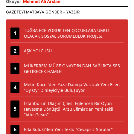
Okuyor
Mehmet Ali Arslan
TUĞBA ECE YÖRÜK’TEN ÇOCUKLARA UMUT
OLACAK SOSYAL SORUMLULUK PROJESİ
AŞK YOLCUSU
MÜKERREM MÜGE ONAYDIN'DAN SAĞLIKTA SES
GETİRECEK HAMLE!
Metin Koçer’den Yaza Damga Vuracak Yeni Eser:
“Oy Oy” Dinleyiciyle Buluşuyor
İstanbul’un Ulaşım Çilesi Eğlenceli Bir Oyun
Havasına Dönüştü: Arzu Efimia’dan Yeni Tekli
"Attır Gitsin"
Eda Suluki'den Yeni Tekli: "Cevapsız Sorular"