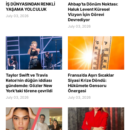
İŞ DÜNYASINDAN RENKLİ
Ahbap’ta Dönüm Noktası:
YAŞAMA YOLCULUK
Haluk Levent Küresel
Vizyon İçin Görevi
July 03, 2026
Devrediyor
July 03, 2026
Taylor Swift ve Travis
Fransa’da Aşırı Sıcaklar
Kelce'nin düğün iddiası
Siyasi Krize Döndü:
gündemde: Gözler New
Hükümete Gensoru
York'taki törene çevrildi
Önergesi
July 03, 2026
July 03, 2026