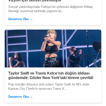
Vizyon İçin Görevi Devrediyor
Sosyal yardımlaşmada Türkiye’nin çehresini değiştiren Ahbap
Derneği, kurumsal tarihinde yepyeni bir...
Devamını Oku →
Taylor Swift ve Travis Kelce'nin düğün iddiası
gündemde: Gözler New York'taki törene çevrildi
Pop müziğin dünyaca ünlü yıldızı Taylor Swift ile NFL ekibi
Kansas City Chiefs'in oyuncusu Travis K...
Devamını Oku →