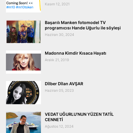
Kasım 12, 2021
Başarılı Manken fotomodel TV
programıcısı Hande Uğurlu ile söyleşi
Haziran 30, 2024
Madonna Kimdir Kısaca Hayatı
Aralık 21, 2019
Dîlber Dîlan AVŞAR
Haziran 05, 2023
VEDAT UĞURLU'NUN YÜZEN TATİL
CENNETİ
Ağustos 12, 2024