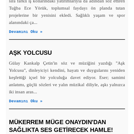
sıra farklı iş kollarındaki yatırımlarıyla da adından söz ettiren
Tuğba Ece Yörük, toplumsal faydayı ön planda tutan
projelerine bir yenisini ekledi. Sağlıklı yaşam ve spor
alanındaki ça...
Devamını Oku »
AŞK YOLCUSU
Gülay Kankalp Çetin'in söz ve müziğini yazdığı "Aşk
Yolcusu", dinleyiciyi kendini, hayatı ve duygularını yeniden
keşfettiği içsel bir yolculuğa davet ediyor. Eser; samimi
anlatımı, güçlü sözleri ve yalın müzikal diliyle, aşkı yalnızca
iki insan aras...
Devamını Oku »
MÜKERREM MÜGE ONAYDIN'DAN
SAĞLIKTA SES GETİRECEK HAMLE!