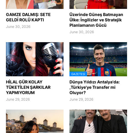
GAMZE DALMIŞ: SETE
Üzerinde Güneş Batmayan
GELDİ ROLÜ KAPTI
Ülke: İngilizler ve Stratejik
Planlamanın Gücü
June 30, 2026
June 30, 2026
GAZETESI
HİLAL GÜR KOLAY
Dünya Yıldızı Antalya'da:
TÜKETİLEN ŞARKILAR
,Türkiye'ye Transfer mi
YAPMIYORUM
Oluyor?
June 29, 2026
June 29, 2026