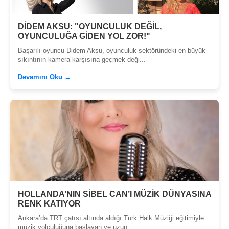
DİDEM AKSU: "OYUNCULUK DEĞİL,
OYUNCULUĞA GİDEN YOL ZOR!"
Başarılı oyuncu Didem Aksu, oyunculuk sektöründeki en büyük
sıkıntının kamera karşısına geçmek deği...
Devamını Oku →
HOLLANDA’NIN SİBEL CAN’I MÜZİK DÜNYASINA
RENK KATIYOR
Ankara’da TRT çatısı altında aldığı Türk Halk Müziği eğitimiyle
müzik yolculuğuna başlayan ve uzun ...