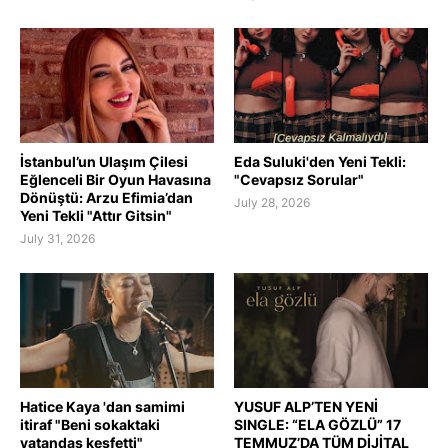
İstanbul’un Ulaşım Çilesi
Eda Suluki'den Yeni Tekli:
Eğlenceli Bir Oyun Havasına
"Cevapsız Sorular"
Dönüştü: Arzu Efimia’dan
July 28, 2026
Yeni Tekli "Attır Gitsin"
July 31, 2026
Hatice Kaya 'dan samimi
YUSUF ALP’TEN YENİ
itiraf "Beni sokaktaki
SINGLE: “ELA GÖZLÜ” 17
vatandaş keşfetti"
TEMMUZ’DA TÜM DİJİTAL