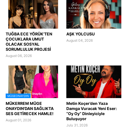
TUĞBA ECE YÖRÜK’TEN
AŞK YOLCUSU
ÇOCUKLARA UMUT
August 04, 2026
OLACAK SOSYAL
SORUMLULUK PROJESİ
August 06, 2026
MÜGEONAYDIN
MÜKERREM MÜGE
Metin Koçer’den Yaza
ONAYDIN'DAN SAĞLIKTA
Damga Vuracak Yeni Eser:
SES GETİRECEK HAMLE!
“Oy Oy” Dinleyiciyle
Buluşuyor
August 01, 2026
July 31, 2026