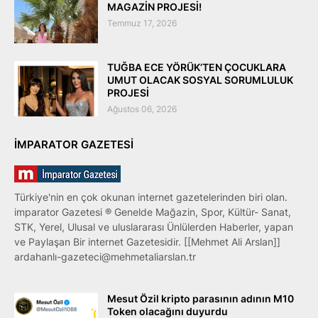
MAGAZİN PROJESİ!
Temmuz 17, 2026
TUĞBA ECE YÖRÜK’TEN ÇOCUKLARA
UMUT OLACAK SOSYAL SORUMLULUK
PROJESİ
Ağustos 06, 2026
IMPARATOR GAZETESI
Türkiye'nin en çok okunan internet gazetelerinden biri olan.
imparator Gazetesi ® Genelde Mağazin, Spor, Kültür- Sanat,
STK, Yerel, Ulusal ve uluslararası Ünlülerden Haberler, yapan
ve Paylaşan Bir internet Gazetesidir. [[Mehmet Ali Arslan]]
ardahanlı-gazeteci@mehmetaliarslan.tr
Mesut Özil kripto parasının adının M10
Token olacağını duyurdu