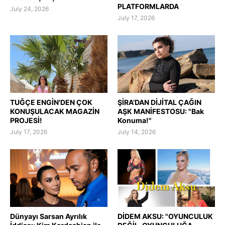
PLATFORMLARDA
July 24, 2026
July 17, 2026
TUĞÇE ENGİN'DEN ÇOK
ŞİRA’DAN DİJİTAL ÇAĞIN
KONUŞULACAK MAGAZİN
AŞK MANİFESTOSU: "Bak
PROJESİ!
Konuma!"
July 17, 2026
July 14, 2026
Dünyayı Sarsan Ayrılık
DİDEM AKSU: "OYUNCULUK