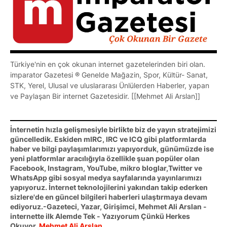
Türkiye'nin en çok okunan internet gazetelerinden biri olan.
imparator Gazetesi ® Genelde Mağazin, Spor, Kültür- Sanat,
STK, Yerel, Ulusal ve uluslararası Ünlülerden Haberler, yapan
ve Paylaşan Bir internet Gazetesidir. [[Mehmet Ali Arslan]]
İnternetin hızla gelişmesiyle birlikte biz de yayın stratejimizi
güncelledik. Eskiden mIRC, IRC ve ICQ gibi platformlarda
haber ve bilgi paylaşımlarımızı yapıyorduk, günümüzde ise
yeni platformlar aracılığıyla özellikle şuan popüler olan
Facebook, Instagram, YouTube, mikro bloglar,Twitter ve
WhatsApp gibi sosyal medya sayfalarında yayınlarımızı
yapıyoruz. İnternet teknolojilerini yakından takip ederken
sizlere'de en güncel bilgileri haberleri ulaştırmaya devam
ediyoruz.-Gazeteci, Yazar, Girişimci, Mehmet Ali Arslan -
internette ilk Alemde Tek - Yazıyorum Çünkü Herkes
Okuyor
Mehmet Ali Arslan