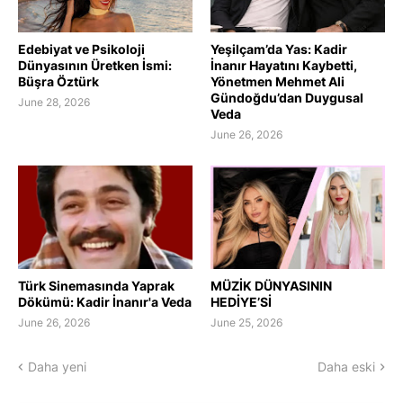
Edebiyat ve Psikoloji
Yeşilçam’da Yas: Kadir
Dünyasının Üretken İsmi:
İnanır Hayatını Kaybetti,
Büşra Öztürk
Yönetmen Mehmet Ali
Gündoğdu’dan Duygusal
June 28, 2026
Veda
June 26, 2026
Türk Sinemasında Yaprak
MÜZİK DÜNYASININ
Dökümü: Kadir İnanır'a Veda
HEDİYE’Sİ
June 26, 2026
June 25, 2026
Daha yeni
Daha eski