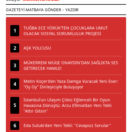
TUĞBA ECE YÖRÜK’TEN ÇOCUKLARA UMUT
OLACAK SOSYAL SORUMLULUK PROJESİ
AŞK YOLCUSU
MÜKERREM MÜGE ONAYDIN'DAN SAĞLIKTA SES
GETİRECEK HAMLE!
Metin Koçer’den Yaza Damga Vuracak Yeni Eser:
“Oy Oy” Dinleyiciyle Buluşuyor
İstanbul’un Ulaşım Çilesi Eğlenceli Bir Oyun
Havasına Dönüştü: Arzu Efimia’dan Yeni Tekli
"Attır Gitsin"
Eda Suluki'den Yeni Tekli: "Cevapsız Sorular"