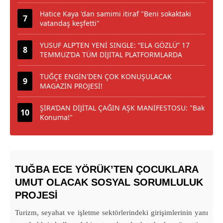
Hatice Kaya 'dan samimi itiraf "Beni sokaktaki
vatandaş keşfetti"
YUSUF ALP’TEN YENİ SINGLE: “ELA GÖZLÜ” 17
TEMMUZ’DA TÜM DİJİTAL PLATFORMLARDA
TUĞÇE ENGİN'DEN ÇOK KONUŞULACAK
MAGAZİN PROJESİ!
ŞİRA’DAN DİJİTAL ÇAĞIN AŞK MANİFESTOSU: "Bak
Konuma!"
TUĞBA ECE YÖRÜK’TEN ÇOCUKLARA
UMUT OLACAK SOSYAL SORUMLULUK
PROJESİ
Turizm, seyahat ve işletme sektörlerindeki girişimlerinin yanı