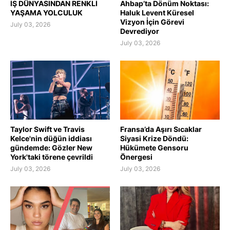
İŞ DÜNYASINDAN RENKLİ
Ahbap’ta Dönüm Noktası:
YAŞAMA YOLCULUK
Haluk Levent Küresel
Vizyon İçin Görevi
July 03, 2026
Devrediyor
July 03, 2026
Taylor Swift ve Travis
Fransa’da Aşırı Sıcaklar
Kelce'nin düğün iddiası
Siyasi Krize Döndü:
gündemde: Gözler New
Hükümete Gensoru
York'taki törene çevrildi
Önergesi
July 03, 2026
July 03, 2026