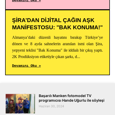
Devamını Oku »
ŞİRA’DAN DİJİTAL ÇAĞIN AŞK
MANİFESTOSU: "BAK KONUMA!"
Almanya’daki düzenli hayatını bırakıp Türkiye’ye
dönen ve 8 ayda sahnelerin aranılan ismi olan Şira,
yepyeni teklisi "Bak Konuma" ile iddialı bir çıkış yaptı.
2K Prodüksiyon etiketiyle çıkan şarkı, d...
Devamını Oku »
Başarılı Manken fotomodel TV
programıcısı Hande Uğurlu ile söyleşi
Haziran 30, 2024