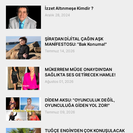
İzzet Altınmeşe Kimdir ?
Aralık 28, 2024
ŞİRA’DAN DİJİTAL ÇAĞIN AŞK
MANİFESTOSU: "Bak Konuma!"
Temmuz 14, 2026
MÜKERREM MÜGE ONAYDIN'DAN
SAĞLIKTA SES GETİRECEK HAMLE!
Ağustos 01, 2026
DİDEM AKSU: "OYUNCULUK DEĞİL,
OYUNCULUĞA GİDEN YOL ZOR!"
Temmuz 09, 2026
TUĞÇE ENGİN'DEN ÇOK KONUŞULACAK