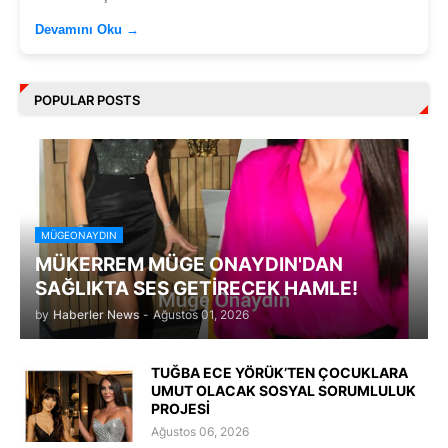
Devamını Oku →
POPULAR POSTS
MÜGEONAYDIN
MÜKERREM MÜGE ONAYDIN'DAN
SAĞLIKTA SES GETİRECEK HAMLE!
by
Haberler News
-
Ağustos 01, 2026
TUĞBA ECE YÖRÜK’TEN ÇOCUKLARA
UMUT OLACAK SOSYAL SORUMLULUK
PROJESİ
Ağustos 06, 2026