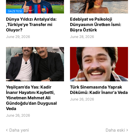
GAZETESI
Dünya Yıldızı Antalya'da:
Edebiyat ve Psikoloji
,Türkiye'ye Transfer mi
Dünyasının Üretken İsmi:
Oluyor?
Büşra Öztürk
June 29, 2026
June 28, 2026
Yeşilçam’da Yas: Kadir
Türk Sinemasında Yaprak
İnanır Hayatını Kaybetti,
Dökümü: Kadir İnanır'a Veda
Yönetmen Mehmet Ali
June 26, 2026
Gündoğdu’dan Duygusal
Veda
June 26, 2026
Daha yeni
Daha eski