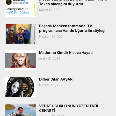
Token olacağını duyurdu
Kasım 12, 2021
Başarılı Manken fotomodel TV
programıcısı Hande Uğurlu ile söyleşi
Haziran 30, 2024
Madonna Kimdir Kısaca Hayatı
Aralık 21, 2019
Dîlber Dîlan AVŞAR
Haziran 05, 2023
VEDAT UĞURLU'NUN YÜZEN TATİL
CENNETİ