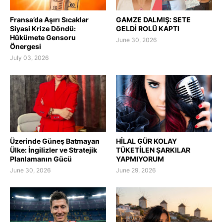
Fransa’da Aşırı Sıcaklar
GAMZE DALMIŞ: SETE
Siyasi Krize Döndü:
GELDİ ROLÜ KAPTI
Hükümete Gensoru
June 30, 2026
Önergesi
July 03, 2026
Üzerinde Güneş Batmayan
HİLAL GÜR KOLAY
Ülke: İngilizler ve Stratejik
TÜKETİLEN ŞARKILAR
Planlamanın Gücü
YAPMIYORUM
June 30, 2026
June 29, 2026