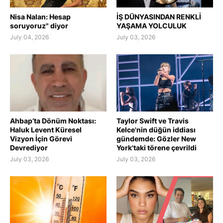
Nisa Nalan: Hesap
İŞ DÜNYASINDAN RENKLİ
soruyoruz" diyor
YAŞAMA YOLCULUK
July 04, 2026
July 03, 2026
Ahbap’ta Dönüm Noktası:
Taylor Swift ve Travis
Haluk Levent Küresel
Kelce'nin düğün iddiası
Vizyon İçin Görevi
gündemde: Gözler New
Devrediyor
York'taki törene çevrildi
July 03, 2026
July 03, 2026