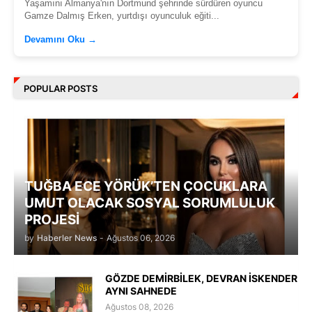
Yaşamını Almanya'nın Dortmund şehrinde sürdüren oyuncu
Gamze Dalmış Erken, yurtdışı oyunculuk eğiti...
Devamını Oku →
POPULAR POSTS
TUĞBA ECE YÖRÜK’TEN ÇOCUKLARA
UMUT OLACAK SOSYAL SORUMLULUK
PROJESİ
by
Haberler News
-
Ağustos 06, 2026
GÖZDE DEMİRBİLEK, DEVRAN İSKENDER
AYNI SAHNEDE
Ağustos 08, 2026