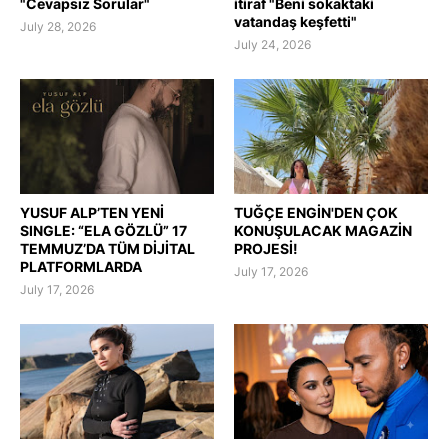
"Cevapsız Sorular"
itiraf "Beni sokaktaki
vatandaş keşfetti"
July 28, 2026
July 24, 2026
YUSUF ALP’TEN YENİ
TUĞÇE ENGİN'DEN ÇOK
SINGLE: “ELA GÖZLÜ” 17
KONUŞULACAK MAGAZİN
TEMMUZ’DA TÜM DİJİTAL
PROJESİ!
PLATFORMLARDA
July 17, 2026
July 17, 2026