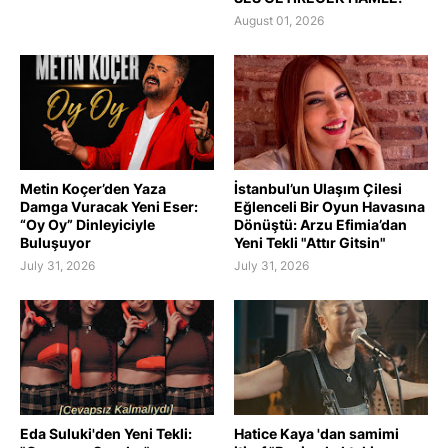
August 01, 2026
Metin Koçer’den Yaza
İstanbul’un Ulaşım Çilesi
Damga Vuracak Yeni Eser:
Eğlenceli Bir Oyun Havasına
“Oy Oy” Dinleyiciyle
Dönüştü: Arzu Efimia’dan
Buluşuyor
Yeni Tekli "Attır Gitsin"
July 31, 2026
July 31, 2026
Eda Suluki'den Yeni Tekli:
Hatice Kaya 'dan samimi