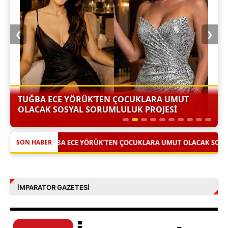
❮
❯
TUĞBA ECE YÖRÜK’TEN ÇOCUKLARA UMUT
OLACAK SOSYAL SORUMLULUK PROJESİ
|
’TEN ÇOCUKLARA UMUT OLACAK SOSYAL SORUMLULUK PROJESİ
SON HABER
İMPARATOR GAZETESI