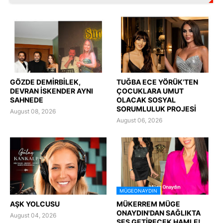
GÖZDE DEMİRBİLEK,
TUĞBA ECE YÖRÜK’TEN
DEVRAN İSKENDER AYNI
ÇOCUKLARA UMUT
SAHNEDE
OLACAK SOSYAL
SORUMLULUK PROJESİ
August 08, 2026
August 06, 2026
MÜGEONAYDIN
AŞK YOLCUSU
MÜKERREM MÜGE
ONAYDIN'DAN SAĞLIKTA
August 04, 2026
SES GETİRECEK HAMLE!