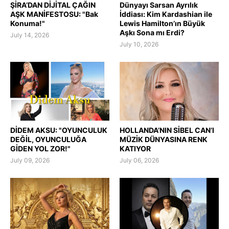
ŞİRA’DAN DİJİTAL ÇAĞIN
Dünyayı Sarsan Ayrılık
AŞK MANİFESTOSU: "Bak
İddiası: Kim Kardashian ile
Konuma!"
Lewis Hamilton’ın Büyük
Aşkı Sona mı Erdi?
July 14, 2026
July 10, 2026
DİDEM AKSU: "OYUNCULUK
HOLLANDA’NIN SİBEL CAN’I
DEĞİL, OYUNCULUĞA
MÜZİK DÜNYASINA RENK
GİDEN YOL ZOR!"
KATIYOR
July 09, 2026
July 06, 2026