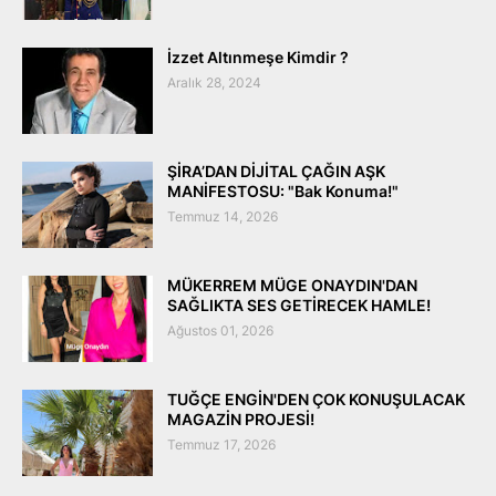
İzzet Altınmeşe Kimdir ?
Aralık 28, 2024
ŞİRA’DAN DİJİTAL ÇAĞIN AŞK
MANİFESTOSU: "Bak Konuma!"
Temmuz 14, 2026
MÜKERREM MÜGE ONAYDIN'DAN
SAĞLIKTA SES GETİRECEK HAMLE!
Ağustos 01, 2026
TUĞÇE ENGİN'DEN ÇOK KONUŞULACAK
MAGAZİN PROJESİ!
Temmuz 17, 2026