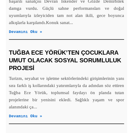
başarılı sanatçısı Devran İskender ve Gözde Demirbilek
damga vurdu. Güçlü sahne performansları ve doğal
uyumlarıyla izleyiciden tam not alan ikili, gece boyunca
alkışlarla karşılandı.Konuk sanat...
Devamını Oku »
TUĞBA ECE YÖRÜK’TEN ÇOCUKLARA
UMUT OLACAK SOSYAL SORUMLULUK
PROJESİ
Turizm, seyahat ve işletme sektörlerindeki girişimlerinin yanı
sıra farklı iş kollarındaki yatırımlarıyla da adından söz ettiren
Tuğba Ece Yörük, toplumsal faydayı ön planda tutan
projelerine bir yenisini ekledi. Sağlıklı yaşam ve spor
alanındaki ça...
Devamını Oku »