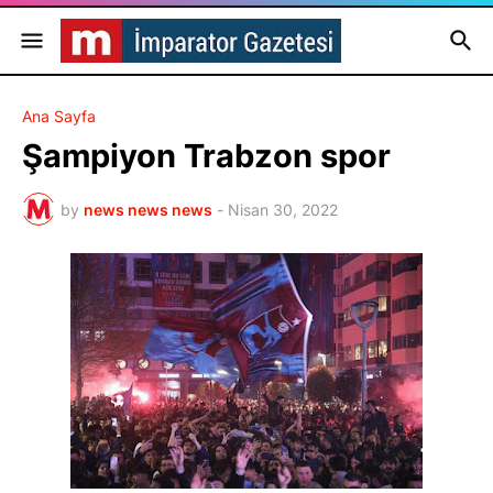
Ana Sayfa
Şampiyon Trabzon spor
by
news news news
-
Nisan 30, 2022