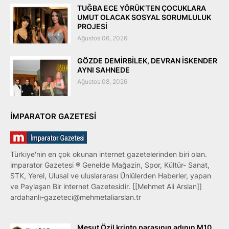
TUĞBA ECE YÖRÜK’TEN ÇOCUKLARA
UMUT OLACAK SOSYAL SORUMLULUK
PROJESİ
Ağustos 06, 2026
GÖZDE DEMİRBİLEK, DEVRAN İSKENDER
AYNI SAHNEDE
Ağustos 08, 2026
IMPARATOR GAZETESI
Türkiye'nin en çok okunan internet gazetelerinden biri olan.
imparator Gazetesi ® Genelde Mağazin, Spor, Kültür- Sanat,
STK, Yerel, Ulusal ve uluslararası Ünlülerden Haberler, yapan
ve Paylaşan Bir internet Gazetesidir. [[Mehmet Ali Arslan]]
ardahanlı-gazeteci@mehmetaliarslan.tr
Mesut Özil kripto parasının adının M10