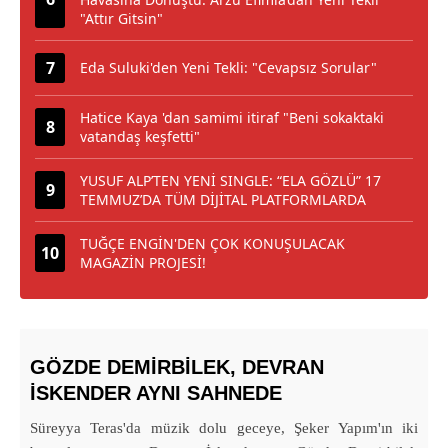
"Attır Gitsin"
Eda Suluki'den Yeni Tekli: "Cevapsız Sorular"
Hatice Kaya 'dan samimi itiraf "Beni sokaktaki
vatandaş keşfetti"
YUSUF ALP’TEN YENİ SINGLE: “ELA GÖZLÜ” 17
TEMMUZ’DA TÜM DİJİTAL PLATFORMLARDA
TUĞÇE ENGİN'DEN ÇOK KONUŞULACAK
MAGAZİN PROJESİ!
GÖZDE DEMİRBİLEK, DEVRAN
İSKENDER AYNI SAHNEDE
Süreyya Teras'da müzik dolu geceye, Şeker Yapım'ın iki