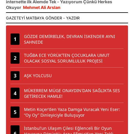
internette ilk Alemde Tek - Yazıyorum Çünkü Herkes
Okuyor
Mehmet Ali Arslan
GÖZDE DEMİRBİLEK, DEVRAN İSKENDER AYNI
SAHNEDE
TUĞBA ECE YÖRÜK’TEN ÇOCUKLARA UMUT
OLACAK SOSYAL SORUMLULUK PROJESİ
AŞK YOLCUSU
MÜKERREM MÜGE ONAYDIN'DAN SAĞLIKTA SES
GETİRECEK HAMLE!
Metin Koçer’den Yaza Damga Vuracak Yeni Eser:
“Oy Oy” Dinleyiciyle Buluşuyor
İstanbul’un Ulaşım Çilesi Eğlenceli Bir Oyun
Havasına Dönüştü: Arzu Efimia’dan Yeni Tekli