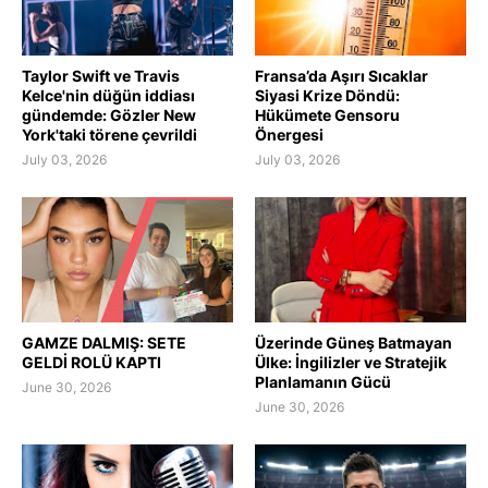
Taylor Swift ve Travis
Fransa’da Aşırı Sıcaklar
Kelce'nin düğün iddiası
Siyasi Krize Döndü:
gündemde: Gözler New
Hükümete Gensoru
York'taki törene çevrildi
Önergesi
July 03, 2026
July 03, 2026
GAMZE DALMIŞ: SETE
Üzerinde Güneş Batmayan
GELDİ ROLÜ KAPTI
Ülke: İngilizler ve Stratejik
Planlamanın Gücü
June 30, 2026
June 30, 2026