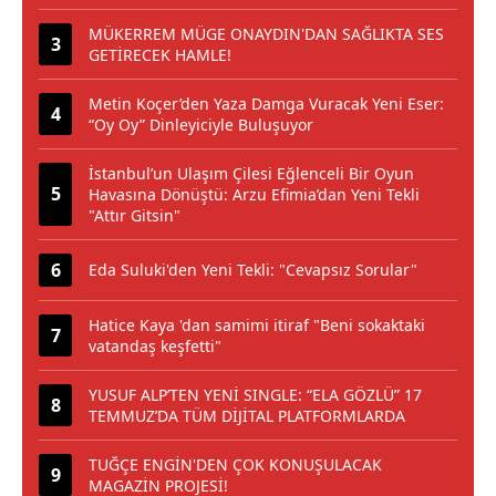
MÜKERREM MÜGE ONAYDIN'DAN SAĞLIKTA SES
GETİRECEK HAMLE!
Metin Koçer’den Yaza Damga Vuracak Yeni Eser:
“Oy Oy” Dinleyiciyle Buluşuyor
İstanbul’un Ulaşım Çilesi Eğlenceli Bir Oyun
Havasına Dönüştü: Arzu Efimia’dan Yeni Tekli
"Attır Gitsin"
Eda Suluki'den Yeni Tekli: "Cevapsız Sorular"
Hatice Kaya 'dan samimi itiraf "Beni sokaktaki
vatandaş keşfetti"
YUSUF ALP’TEN YENİ SINGLE: “ELA GÖZLÜ” 17
TEMMUZ’DA TÜM DİJİTAL PLATFORMLARDA
TUĞÇE ENGİN'DEN ÇOK KONUŞULACAK
MAGAZİN PROJESİ!