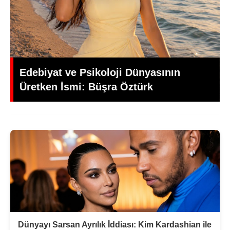
Yeşilçam’da Yas: Kadir İnanır Hayatını
Kaybetti, Yönetmen Mehmet Ali
Gündoğdu’dan Duygusal Veda
Dünyayı Sarsan Ayrılık İddiası: Kim Kardashian ile