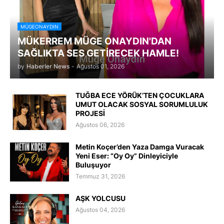
MÜGEONAYDIN
MÜKERREM MÜGE ONAYDIN'DAN
SAĞLIKTA SES GETİRECEK HAMLE!
by
Haberler News
-
Ağustos 01, 2026
TUĞBA ECE YÖRÜK’TEN ÇOCUKLARA
UMUT OLACAK SOSYAL SORUMLULUK
PROJESİ
Ağustos 06, 2026
Metin Koçer’den Yaza Damga Vuracak
Yeni Eser: “Oy Oy” Dinleyiciyle
Buluşuyor
Temmuz 31, 2026
AŞK YOLCUSU
Ağustos 04, 2026