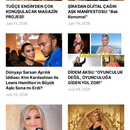
TUĞÇE ENGİN'DEN ÇOK
ŞİRA’DAN DİJİTAL ÇAĞIN
KONUŞULACAK MAGAZİN
AŞK MANİFESTOSU: "Bak
PROJESİ!
Konuma!"
July 17, 2026
July 14, 2026
Dünyayı Sarsan Ayrılık
DİDEM AKSU: "OYUNCULUK
İddiası: Kim Kardashian ile
DEĞİL, OYUNCULUĞA
Lewis Hamilton’ın Büyük
GİDEN YOL ZOR!"
Aşkı Sona mı Erdi?
July 09, 2026
July 10, 2026