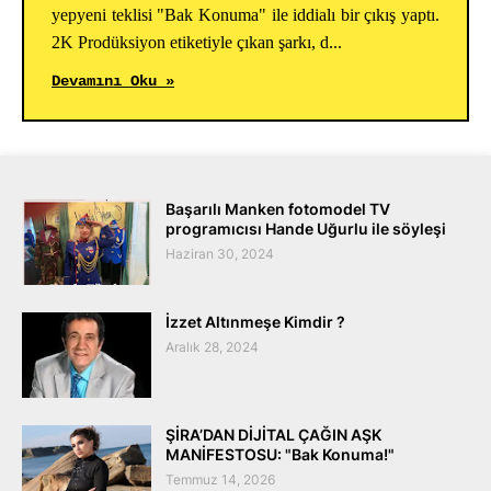
yepyeni teklisi "Bak Konuma" ile iddialı bir çıkış yaptı.
2K Prodüksiyon etiketiyle çıkan şarkı, d...
Devamını Oku »
Başarılı Manken fotomodel TV
programıcısı Hande Uğurlu ile söyleşi
Haziran 30, 2024
İzzet Altınmeşe Kimdir ?
Aralık 28, 2024
ŞİRA’DAN DİJİTAL ÇAĞIN AŞK
MANİFESTOSU: "Bak Konuma!"
Temmuz 14, 2026