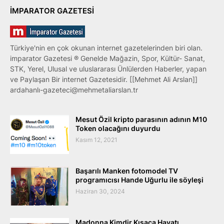
IMPARATOR GAZETESI
Türkiye'nin en çok okunan internet gazetelerinden biri olan.
imparator Gazetesi ® Genelde Mağazin, Spor, Kültür- Sanat,
STK, Yerel, Ulusal ve uluslararası Ünlülerden Haberler, yapan
ve Paylaşan Bir internet Gazetesidir. [[Mehmet Ali Arslan]]
ardahanlı-gazeteci@mehmetaliarslan.tr
Mesut Özil kripto parasının adının M10
Token olacağını duyurdu
Kasım 12, 2021
Başarılı Manken fotomodel TV
programıcısı Hande Uğurlu ile söyleşi
Haziran 30, 2024
Madonna Kimdir Kısaca Hayatı