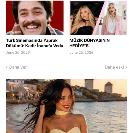
Türk Sinemasında Yaprak
MÜZİK DÜNYASININ
Dökümü: Kadir İnanır'a Veda
HEDİYE’Sİ
June 26, 2026
June 25, 2026
Daha yeni
Daha eski