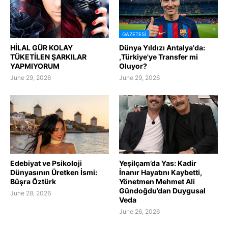
GAZETESI
HİLAL GÜR KOLAY
Dünya Yıldızı Antalya'da:
TÜKETİLEN ŞARKILAR
,Türkiye'ye Transfer mi
YAPMIYORUM
Oluyor?
June 29, 2026
June 29, 2026
Edebiyat ve Psikoloji
Yeşilçam’da Yas: Kadir
Dünyasının Üretken İsmi:
İnanır Hayatını Kaybetti,
Büşra Öztürk
Yönetmen Mehmet Ali
Gündoğdu’dan Duygusal
June 28, 2026
Veda
June 26, 2026