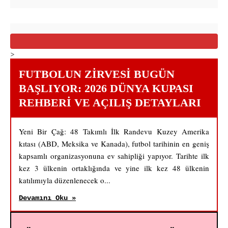
>
FUTBOLUN ZIRVESI BUGÜN
BAŞLIYOR: 2026 DÜNYA KUPASI
REHBERI VE AÇILIŞ DETAYLARI
Yeni Bir Çağ: 48 Takımlı İlk Randevu Kuzey Amerika
kıtası (ABD, Meksika ve Kanada), futbol tarihinin en geniş
kapsamlı organizasyonuna ev sahipliği yapıyor. Tarihte ilk
kez 3 ülkenin ortaklığında ve yine ilk kez 48 ülkenin
katılımıyla düzenlenecek o...
Devamını Oku »