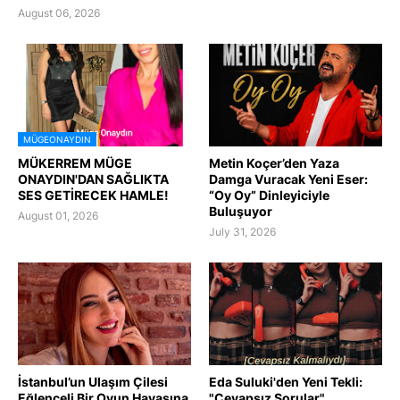
August 06, 2026
MÜGEONAYDIN
MÜKERREM MÜGE
Metin Koçer’den Yaza
ONAYDIN'DAN SAĞLIKTA
Damga Vuracak Yeni Eser:
SES GETİRECEK HAMLE!
“Oy Oy” Dinleyiciyle
Buluşuyor
August 01, 2026
July 31, 2026
İstanbul’un Ulaşım Çilesi
Eda Suluki'den Yeni Tekli:
Eğlenceli Bir Oyun Havasına
"Cevapsız Sorular"