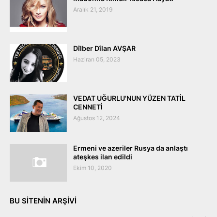
Aralık 21, 2019
Dîlber Dîlan AVŞAR
Haziran 05, 2023
VEDAT UĞURLU'NUN YÜZEN TATİL
CENNETİ
Ağustos 12, 2024
Ermeni ve azeriler Rusya da anlaştı
ateşkes ilan edildi
Ekim 10, 2020
BU SITENIN ARŞIVI