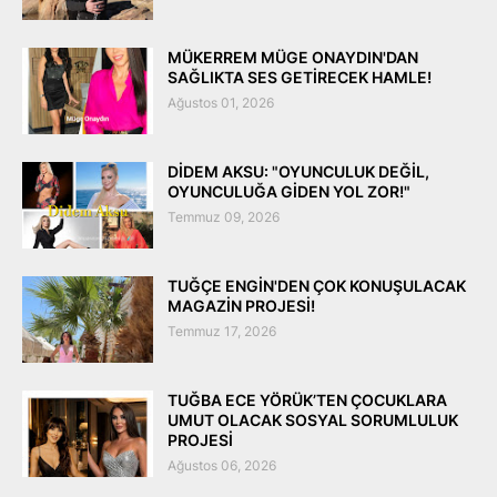
MÜKERREM MÜGE ONAYDIN'DAN
SAĞLIKTA SES GETİRECEK HAMLE!
Ağustos 01, 2026
DİDEM AKSU: "OYUNCULUK DEĞİL,
OYUNCULUĞA GİDEN YOL ZOR!"
Temmuz 09, 2026
TUĞÇE ENGİN'DEN ÇOK KONUŞULACAK
MAGAZİN PROJESİ!
Temmuz 17, 2026
TUĞBA ECE YÖRÜK’TEN ÇOCUKLARA
UMUT OLACAK SOSYAL SORUMLULUK
PROJESİ
Ağustos 06, 2026