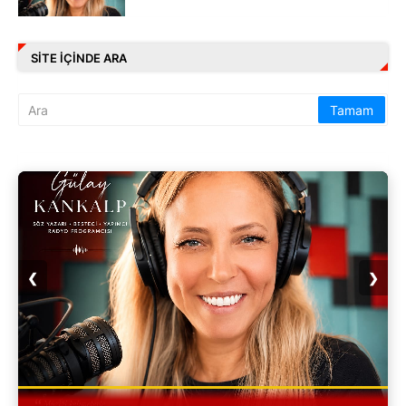
SITE IÇINDE ARA
❮
❯