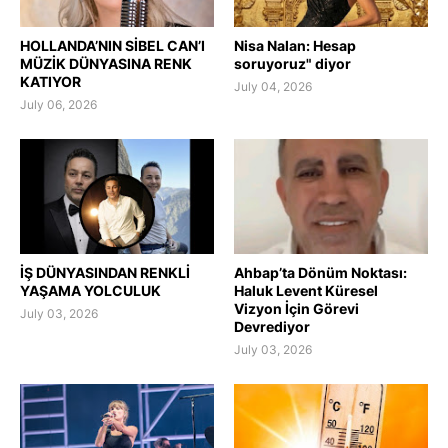
HOLLANDA’NIN SİBEL CAN’I
Nisa Nalan: Hesap
MÜZİK DÜNYASINA RENK
soruyoruz" diyor
KATIYOR
July 04, 2026
July 06, 2026
İŞ DÜNYASINDAN RENKLİ
Ahbap’ta Dönüm Noktası:
YAŞAMA YOLCULUK
Haluk Levent Küresel
Vizyon İçin Görevi
July 03, 2026
Devrediyor
July 03, 2026