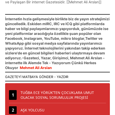
ve Paylaşan Bir internet Gazetesidir. [[Mehmet Ali Arslan]]
İnternetin hızla gelişmesiyle birlikte biz de yayın stratejimizi
güncelledik. Eskiden mIRC, IRC ve ICQ gibi platformlarda
haber ve bilgi paylaşımlarımızı yapıyorduk, günümüzde ise
yeni platformlar aracılığıyla özellikle şuan popüler olan
Facebook, Instagram, YouTube, mikro bloglar,Twitter ve
WhatsApp gibi sosyal medya sayfalarında yayınlarımızı
yapıyoruz. İnternet teknolojilerini yakından takip ederken
sizlere'de en güncel bilgileri haberleri ulaştırmaya devam
ediyoruz.-Gazeteci, Yazar, Girişimci, Mehmet Ali Arslan -
internette ilk Alemde Tek - Yazıyorum Çünkü Herkes
Okuyor
Mehmet Ali Arslan
TUĞBA ECE YÖRÜK’TEN ÇOCUKLARA UMUT
OLACAK SOSYAL SORUMLULUK PROJESİ
AŞK YOLCUSU