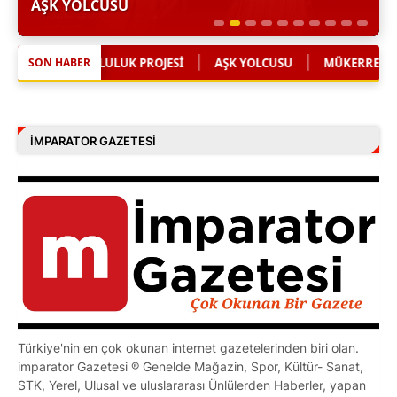
AŞK YOLCUSU
|
|
İ
AŞK YOLCUSU
MÜKERREM MÜGE ONAYDIN'DAN SAĞLIKTA SE
SON HABER
İMPARATOR GAZETESI
Türkiye'nin en çok okunan internet gazetelerinden biri olan.
imparator Gazetesi ® Genelde Mağazin, Spor, Kültür- Sanat,
STK, Yerel, Ulusal ve uluslararası Ünlülerden Haberler, yapan