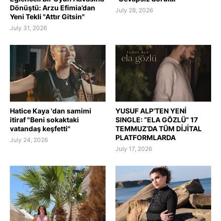
Dönüştü: Arzu Efimia’dan
July 28, 2026
Yeni Tekli "Attır Gitsin"
July 31, 2026
Hatice Kaya 'dan samimi
YUSUF ALP’TEN YENİ
itiraf "Beni sokaktaki
SINGLE: “ELA GÖZLÜ” 17
vatandaş keşfetti"
TEMMUZ’DA TÜM DİJİTAL
PLATFORMLARDA
July 24, 2026
July 17, 2026