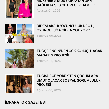
MÜKERREM MÜGE ONAYDIN'DAN
SAĞLIKTA SES GETİRECEK HAMLE!
Ağustos 01, 2026
DİDEM AKSU: "OYUNCULUK DEĞİL,
OYUNCULUĞA GİDEN YOL ZOR!"
Temmuz 09, 2026
TUĞÇE ENGİN'DEN ÇOK KONUŞULACAK
MAGAZİN PROJESİ!
Temmuz 17, 2026
TUĞBA ECE YÖRÜK’TEN ÇOCUKLARA
UMUT OLACAK SOSYAL SORUMLULUK
PROJESİ
Ağustos 06, 2026
IMPARATOR GAZETESI