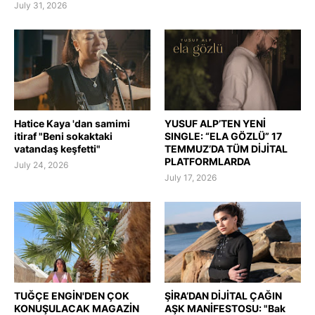
July 31, 2026
Hatice Kaya 'dan samimi
YUSUF ALP’TEN YENİ
itiraf "Beni sokaktaki
SINGLE: “ELA GÖZLÜ” 17
vatandaş keşfetti"
TEMMUZ’DA TÜM DİJİTAL
PLATFORMLARDA
July 24, 2026
July 17, 2026
TUĞÇE ENGİN'DEN ÇOK
ŞİRA’DAN DİJİTAL ÇAĞIN
KONUŞULACAK MAGAZİN
AŞK MANİFESTOSU: "Bak