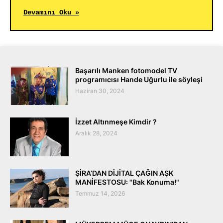
Devamını Oku »
Başarılı Manken fotomodel TV
programıcısı Hande Uğurlu ile söyleşi
Haziran 30, 2024
İzzet Altınmeşe Kimdir ?
Aralık 28, 2024
ŞİRA’DAN DİJİTAL ÇAĞIN AŞK
MANİFESTOSU: "Bak Konuma!"
Temmuz 14, 2026