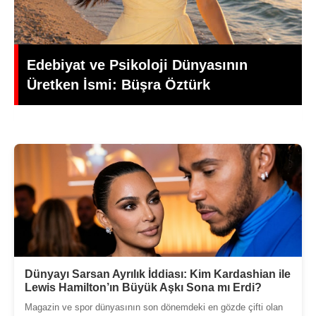
Yeşilçam’da Yas: Kadir İnanır Hayatını
Kaybetti, Yönetmen Mehmet Ali
Gündoğdu’dan Duygusal Veda
Dünyayı Sarsan Ayrılık İddiası: Kim Kardashian ile
Lewis Hamilton’ın Büyük Aşkı Sona mı Erdi?
Magazin ve spor dünyasının son dönemdeki en gözde çifti olan