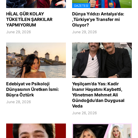
GAZETESI
HİLAL GÜR KOLAY
Dünya Yıldızı Antalya'da:
TÜKETİLEN ŞARKILAR
,Türkiye'ye Transfer mi
YAPMIYORUM
Oluyor?
June 29, 2026
June 29, 2026
Edebiyat ve Psikoloji
Yeşilçam’da Yas: Kadir
Dünyasının Üretken İsmi:
İnanır Hayatını Kaybetti,
Büşra Öztürk
Yönetmen Mehmet Ali
Gündoğdu’dan Duygusal
June 28, 2026
Veda
June 26, 2026