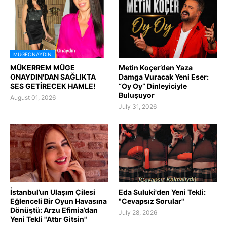
MÜGEONAYDIN
MÜKERREM MÜGE
Metin Koçer’den Yaza
ONAYDIN'DAN SAĞLIKTA
Damga Vuracak Yeni Eser:
SES GETİRECEK HAMLE!
“Oy Oy” Dinleyiciyle
Buluşuyor
August 01, 2026
July 31, 2026
İstanbul’un Ulaşım Çilesi
Eda Suluki'den Yeni Tekli:
Eğlenceli Bir Oyun Havasına
"Cevapsız Sorular"
Dönüştü: Arzu Efimia’dan
July 28, 2026
Yeni Tekli "Attır Gitsin"