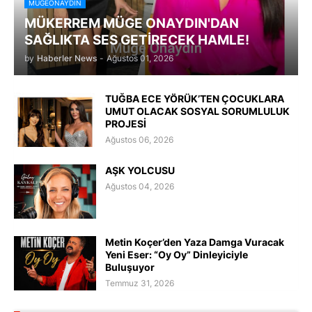
MÜGEONAYDIN
MÜKERREM MÜGE ONAYDIN'DAN
SAĞLIKTA SES GETİRECEK HAMLE!
by
Haberler News
-
Ağustos 01, 2026
TUĞBA ECE YÖRÜK’TEN ÇOCUKLARA
UMUT OLACAK SOSYAL SORUMLULUK
PROJESİ
Ağustos 06, 2026
AŞK YOLCUSU
Ağustos 04, 2026
Metin Koçer’den Yaza Damga Vuracak
Yeni Eser: “Oy Oy” Dinleyiciyle
Buluşuyor
Temmuz 31, 2026