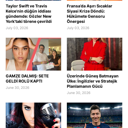
Taylor Swift ve Travis
Fransa’da Aşırı Sıcaklar
Kelce'nin düğün iddiası
Siyasi Krize Döndü:
gündemde: Gözler New
Hükümete Gensoru
York'taki törene çevrildi
Önergesi
July 03, 2026
July 03, 2026
GAMZE DALMIŞ: SETE
Üzerinde Güneş Batmayan
GELDİ ROLÜ KAPTI
Ülke: İngilizler ve Stratejik
Planlamanın Gücü
June 30, 2026
June 30, 2026