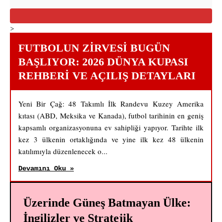
>
FUTBOLUN ZIRVESI BUGÜN
BAŞLIYOR: 2026 DÜNYA KUPASI
REHBERI VE AÇILIŞ DETAYLARI
Yeni Bir Çağ: 48 Takımlı İlk Randevu Kuzey Amerika
kıtası (ABD, Meksika ve Kanada), futbol tarihinin en geniş
kapsamlı organizasyonuna ev sahipliği yapıyor. Tarihte ilk
kez 3 ülkenin ortaklığında ve yine ilk kez 48 ülkenin
katılımıyla düzenlenecek o...
Devamını Oku »
Üzerinde Güneş Batmayan Ülke:
İngilizler ve Stratejik