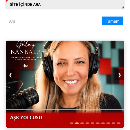
SITE IÇINDE ARA
❮
❯
AŞK YOLCUSU