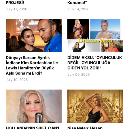
PROJESİ!
Konuma!"
July 17, 2026
July 14, 2026
Dünyayı Sarsan Ayrılık
DİDEM AKSU: "OYUNCULUK
İddiası: Kim Kardashian ile
DEĞİL, OYUNCULUĞA
Lewis Hamilton’ın Büyük
GİDEN YOL ZOR!"
Aşkı Sona mı Erdi?
July 09, 2026
July 10, 2026
HOLLANDA’NIN SİBEL CAN’I
Nisa Nalan: Hesap