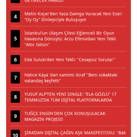
GETİRECEK HAMLE!
Metin Koçer’den Yaza Damga Vuracak Yeni Eser:
“Oy Oy” Dinleyiciyle Buluşuyor
İstanbul’un Ulaşım Çilesi Eğlenceli Bir Oyun
Havasına Dönüştü: Arzu Efimia’dan Yeni Tekli
"Attır Gitsin"
Eda Suluki'den Yeni Tekli: "Cevapsız Sorular"
Hatice Kaya 'dan samimi itiraf "Beni sokaktaki
vatandaş keşfetti"
YUSUF ALP’TEN YENİ SINGLE: “ELA GÖZLÜ” 17
TEMMUZ’DA TÜM DİJİTAL PLATFORMLARDA
TUĞÇE ENGİN'DEN ÇOK KONUŞULACAK
MAGAZİN PROJESİ!
ŞİRA’DAN DİJİTAL ÇAĞIN AŞK MANİFESTOSU: "Bak