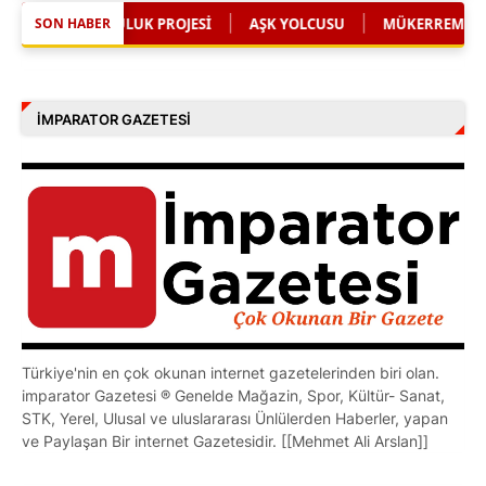
|
|
AŞK YOLCUSU
MÜKERREM MÜGE ONAYDIN'DAN SAĞLIKTA SES 
SON HABER
İMPARATOR GAZETESI
Türkiye'nin en çok okunan internet gazetelerinden biri olan.
imparator Gazetesi ® Genelde Mağazin, Spor, Kültür- Sanat,
STK, Yerel, Ulusal ve uluslararası Ünlülerden Haberler, yapan
ve Paylaşan Bir internet Gazetesidir. [[Mehmet Ali Arslan]]