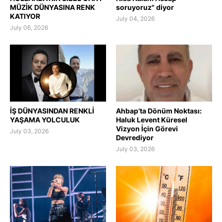
MÜZİK DÜNYASINA RENK
soruyoruz" diyor
KATIYOR
July 04, 2026
July 06, 2026
İŞ DÜNYASINDAN RENKLİ
Ahbap’ta Dönüm Noktası:
YAŞAMA YOLCULUK
Haluk Levent Küresel
Vizyon İçin Görevi
July 03, 2026
Devrediyor
July 03, 2026