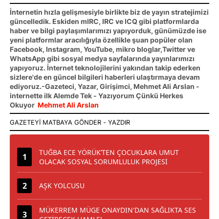
İnternetin hızla gelişmesiyle birlikte biz de yayın stratejimizi
güncelledik. Eskiden mIRC, IRC ve ICQ gibi platformlarda
haber ve bilgi paylaşımlarımızı yapıyorduk, günümüzde ise
yeni platformlar aracılığıyla özellikle şuan popüler olan
Facebook, Instagram, YouTube, mikro bloglar,Twitter ve
WhatsApp gibi sosyal medya sayfalarında yayınlarımızı
yapıyoruz. İnternet teknolojilerini yakından takip ederken
sizlere'de en güncel bilgileri haberleri ulaştırmaya devam
ediyoruz.-Gazeteci, Yazar, Girişimci, Mehmet Ali Arslan -
internette ilk Alemde Tek - Yazıyorum Çünkü Herkes
Okuyor
Mehmet Ali Arslan
TUĞBA ECE YÖRÜK’TEN ÇOCUKLARA UMUT
OLACAK SOSYAL SORUMLULUK PROJESİ
AŞK YOLCUSU
MÜKERREM MÜGE ONAYDIN'DAN SAĞLIKTA SES